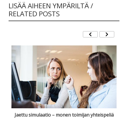
LISÄÄ AIHEEN YMPÄRILTÄ /
RELATED POSTS
Jaettu simulaatio – monen toimijan yhteispeliä
k