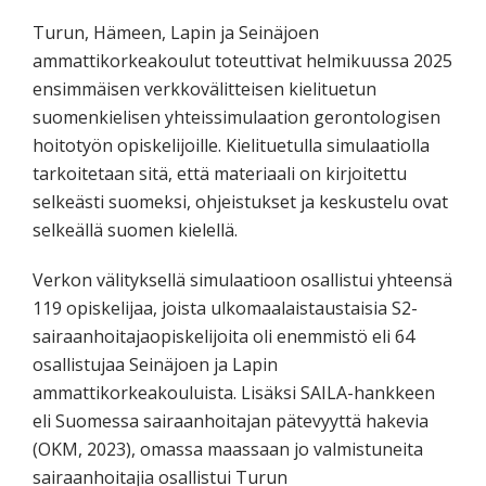
Turun, Hämeen, Lapin ja Seinäjoen
ammattikorkeakoulut toteuttivat helmikuussa 2025
ensimmäisen verkkovälitteisen kielituetun
suomenkielisen yhteissimulaation gerontologisen
hoitotyön opiskelijoille. Kielituetulla simulaatiolla
tarkoitetaan sitä, että materiaali on kirjoitettu
selkeästi suomeksi, ohjeistukset ja keskustelu ovat
selkeällä suomen kielellä.
Verkon välityksellä simulaatioon osallistui yhteensä
119 opiskelijaa, joista ulkomaalaistaustaisia S2-
sairaanhoitajaopiskelijoita oli enemmistö eli 64
osallistujaa Seinäjoen ja Lapin
ammattikorkeakouluista. Lisäksi SAILA-hankkeen
eli Suomessa sairaanhoitajan pätevyyttä hakevia
(OKM, 2023), omassa maassaan jo valmistuneita
sairaanhoitajia osallistui Turun