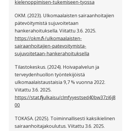
kielenoppimisen-tukemiseen-tyossa
OKM. (2023). Ulkomaalaisten sairaanhoitajien
pätevöitymistä sujuvoitetaan
hankerahoituksella. Viitattu 3.6. 2025.
https://okm.fi/-/ulkomaalaisten-
sairaanhoitajien-patevoitymista-
sujuvoitetaan-hankerahoituksella
Tilastokeskus. (2024). Hoivapalvelun ja
terveydenhuollon työntekijöistä
ulkomaalaistaustaisia 9,7 % vuonna 2022.
Viitattu 3.6. 2025.
https://stat.fi/julkaisu/clmfyyestsed40bw37zi6j8
00
TOKASA. (2025). Toiminnallisesti kaksikielinen
sairaanhoitajakoulutus. Viitattu 3.6. 2025.