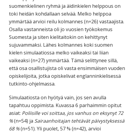
suomenkielinen ryhmä ja äidinkielen helppous on
toki heidän kohdallaan selvää. Melko helppoa
ymmärtää arvioi reilu kolmannes (n=26) vastaajista.
Osalla vastanneista oli jo vuosien työkokemus
Suomesta ja siten kielitaitokin on kehittynyt
sujuvammaksi. Lähes kolmannes koki suomen
kielen simulaatiossa melko vaikeaksi tai liian
vaikeaksi (n=27) ymmärtää. Tämä selittynee sillä,
että osa osallistujista oli vasta ensimmäisen vuoden
opiskelijoita, jotka opiskelivat englanninkielisessä
tutkinto-ohjelmassa.
Simulaatiosta on hyötyä vain, jos sen avulla
tapahtuu oppimista. Kuvassa 6 parhaimmin opitut
asiat:
Poliisille voi soittaa, jos vanhus on eksynyt 72
%
(n=54) ja
Sairaanhoitajan tehtävät päivystyksessä
68 %
(n=51). Yli puolet, 57 % (n=42), arvioi