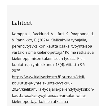
Lähteet
Komppa, J., Backlund, A., Lätti, K., Raappana, H.
& Rannikko, E. (2024). Kielikahvila työajalla,
perehdytysyksikön kautta osaksi työyhteisöä
vai talon oma kielenopettaja? Kolme ratkaisua
kielenoppimisen tukemiseen työssä. Kieli,
koulutus ja yhteiskunta: 15(4). Viitattu 3.6.
2025.
https://www.kieliverkosto.fi/fi/journals/kieli-
koulutus-ja-yhteiskunta-syyskuu-
2024/kielikahvila-tyoajalla-perehdytysyksikon-
kautta-osaksi-tyoyhteisoa-vai-talon-oma-
kielenopettaja-kolme-ratkaisua-