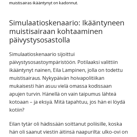
muistisairas ikääntynyt on kadonnut.
Simulaatioskenaario: Ikääntyneen
muistisairaan kohtaaminen
päivystysosastolla
Simulaatioskenaario sijoittui
päivystysosastoympäristöön. Potilaaksi valittiin
ikääntynyt nainen, Eila Lampinen, jolla on todettu
muistisairaus. Nykypäivän hoivapolitiikan
mukaisesti hän asuu vielä omassa kodissaan
apujen turvin. Hänellä on vain taipumus lähteä
kotoaan – ja eksyä. Mitä tapahtuu, jos hän ei löydä
kotiin?
Eilan tytär oli hädissään soittanut poliisille, koska
hän oli saanut viestin äitinsä naapurilta: ulko-ovi on