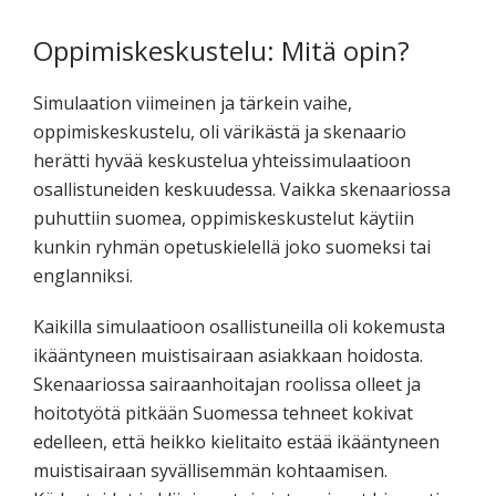
Oppimiskeskustelu: Mitä opin?
Simulaation viimeinen ja tärkein vaihe,
oppimiskeskustelu, oli värikästä ja skenaario
herätti hyvää keskustelua yhteissimulaatioon
osallistuneiden keskuudessa. Vaikka skenaariossa
puhuttiin suomea, oppimiskeskustelut käytiin
kunkin ryhmän opetuskielellä joko suomeksi tai
englanniksi.
Kaikilla simulaatioon osallistuneilla oli kokemusta
ikääntyneen muistisairaan asiakkaan hoidosta.
Skenaariossa sairaanhoitajan roolissa olleet ja
hoitotyötä pitkään Suomessa tehneet kokivat
edelleen, että heikko kielitaito estää ikääntyneen
muistisairaan syvällisemmän kohtaamisen.