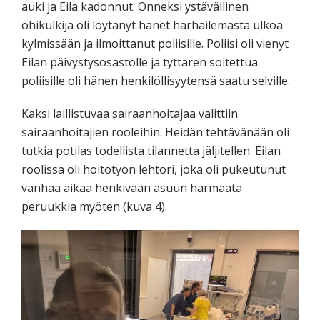
auki ja Eila kadonnut. Onneksi ystävällinen
ohikulkija oli löytänyt hänet harhailemasta ulkoa
kylmissään ja ilmoittanut poliisille. Poliisi oli vienyt
Eilan päivystysosastolle ja tyttären soitettua
poliisille oli hänen henkilöllisyytensä saatu selville.
Kaksi laillistuvaa sairaanhoitajaa valittiin
sairaanhoitajien rooleihin. Heidän tehtävänään oli
tutkia potilas todellista tilannetta jäljitellen. Eilan
roolissa oli hoitotyön lehtori, joka oli pukeutunut
vanhaa aikaa henkivään asuun harmaata
peruukkia myöten (kuva 4).