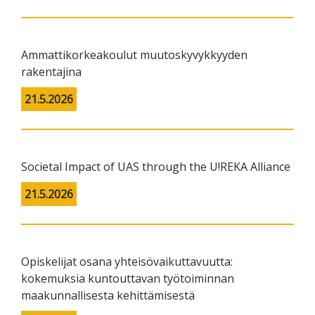
Ammattikorkeakoulut muutoskyvykkyyden
rakentajina
21.5.2026
Societal Impact of UAS through the U!REKA Alliance
21.5.2026
Opiskelijat osana yhteisövaikuttavuutta:
kokemuksia kuntouttavan työtoiminnan
maakunnallisesta kehittämisestä