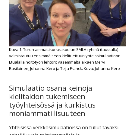
Kuva 1. Turun ammattikorkeakoulun SAILA-ryhmä (taustalla)
valmistautuu ensimmäiseen kielituettuun yhteissimulaatioon.
Etualalla hoitotyön lehtorit vasemmalta alkaen Mervi
Rasilainen, Johanna Kero ja Teija Franck. Kuva: Johanna Kero
Simulaatio osana keinoja
kielitaidon tukemiseen
työyhteisössä ja kurkistus
moniammatillisuuteen
Yhteisissä verkkosimulaatioissa on tullut tavaksi