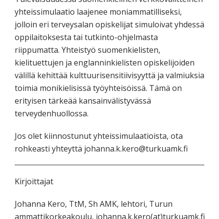
yhteissimulaatio laajenee moniammatilliseksi,
jolloin eri terveysalan opiskelijat simuloivat yhdessä
oppilaitoksesta tai tutkinto-ohjelmasta
riippumatta. Yhteistyö suomenkielisten,
kielituettujen ja englanninkielisten opiskelijoiden
välillä kehittää kulttuurisensitiivisyyttä ja valmiuksia
toimia monikielisissä työyhteisöissä. Tämä on
erityisen tärkeää kansainvälistyvässä
terveydenhuollossa.
Jos olet kiinnostunut yhteissimulaatioista, ota
rohkeasti yhteyttä johanna.k.kero@turkuamk.fi
Kirjoittajat
Johanna Kero, TtM, Sh AMK, lehtori, Turun
ammattikorkeakoulu, johanna.k.kero(at)turkuamk.fi