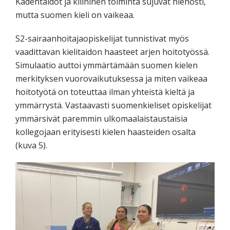
Kädentaidot ja kliininen toiminta sujuvat hienosti,
mutta suomen kieli on vaikeaa.
S2-sairaanhoitajaopiskelijat tunnistivat myös
vaadittavan kielitaidon haasteet arjen hoitotyössä.
Simulaatio auttoi ymmärtämään suomen kielen
merkityksen vuorovaikutuksessa ja miten vaikeaa
hoitotyötä on toteuttaa ilman yhteistä kieltä ja
ymmärrystä. Vastaavasti suomenkieliset opiskelijat
ymmärsivät paremmin ulkomaalaistaustaisia
kollegojaan erityisesti kielen haasteiden osalta
(kuva 5).