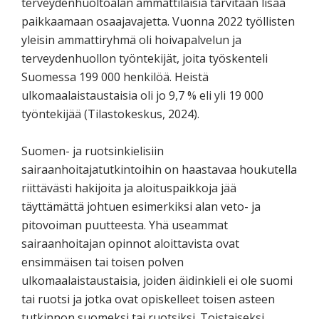
terveydenhuoltoalan ammattilaisia tarvitaan lisää
paikkaamaan osaajavajetta. Vuonna 2022 työllisten
yleisin ammattiryhmä oli hoivapalvelun ja
terveydenhuollon työntekijät, joita työskenteli
Suomessa 199 000 henkilöä. Heistä
ulkomaalaistaustaisia oli jo 9,7 % eli yli 19 000
työntekijää (Tilastokeskus, 2024).
Suomen- ja ruotsinkielisiin
sairaanhoitajatutkintoihin on haastavaa houkutella
riittävästi hakijoita ja aloituspaikkoja jää
täyttämättä johtuen esimerkiksi alan veto- ja
pitovoiman puutteesta. Yhä useammat
sairaanhoitajan opinnot aloittavista ovat
ensimmäisen tai toisen polven
ulkomaalaistaustaisia, joiden äidinkieli ei ole suomi
tai ruotsi ja jotka ovat opiskelleet toisen asteen
tutkinnon suomeksi tai ruotsiksi. Toistaiseksi