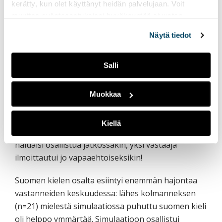
kerätty, kun olet käyttänyt heidän palvelujaan. Voit
kaiken kaikkiaan hyvää palautetta kielituetusta
muuttaa evästeasetuksiesi hyväksyntää sivuston
simulaatiosta alun teknisistä ongelmista
alalaidassa olevasta
Evästeasetukset
linkistä.
huolimatta.
Näytä tiedot
Simulaatioon aiemmin osallistuneita oli 73 % (n=54)
Salli
ja ensikertalaisia 27 % (n=20). Yhtä vastaajaa
lukuun ottamatta kaikki kokivat simulaation
hyvänä oppimismenetelmänä ja 73 % (n=53)
Muokkaa
mielestä simulaation aihe oli riittävän helppo
kielituettuun simulaatioon. Samankaltaiseen
Kiellä
verkkovälitteiseen yhteissimulaatioon 64 % (n=46)
haluaisi osallistua jatkossakin, yksi vastaaja
ilmoittautui jo vapaaehtoiseksikin!
Suomen kielen osalta esiintyi enemmän hajontaa
vastanneiden keskuudessa: lähes kolmanneksen
(n=21) mielestä simulaatiossa puhuttu suomen kieli
oli helppo ymmärtää. Simulaatioon osallistui