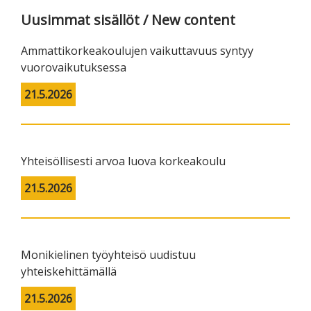
Uusimmat sisällöt / New content
Ammattikorkeakoulujen vaikuttavuus syntyy
vuorovaikutuksessa
21.5.2026
Yhteisöllisesti arvoa luova korkeakoulu
21.5.2026
Monikielinen työyhteisö uudistuu
yhteiskehittämällä
21.5.2026