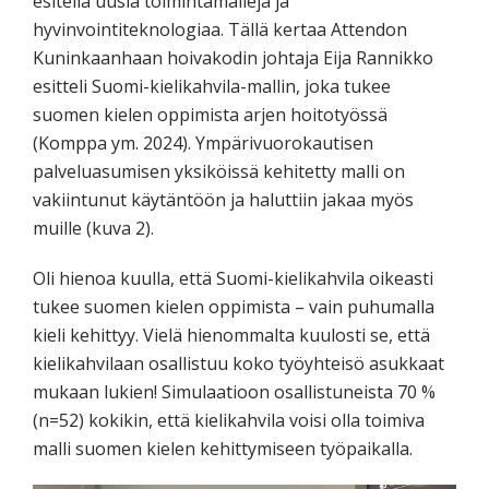
esitellä uusia toimintamalleja ja
hyvinvointiteknologiaa. Tällä kertaa Attendon
Kuninkaanhaan hoivakodin johtaja Eija Rannikko
esitteli Suomi-kielikahvila-mallin, joka tukee
suomen kielen oppimista arjen hoitotyössä
(Komppa ym. 2024). Ympärivuorokautisen
palveluasumisen yksiköissä kehitetty malli on
vakiintunut käytäntöön ja haluttiin jakaa myös
muille (kuva 2).
Oli hienoa kuulla, että Suomi-kielikahvila oikeasti
tukee suomen kielen oppimista – vain puhumalla
kieli kehittyy. Vielä hienommalta kuulosti se, että
kielikahvilaan osallistuu koko työyhteisö asukkaat
mukaan lukien! Simulaatioon osallistuneista 70 %
(n=52) kokikin, että kielikahvila voisi olla toimiva
malli suomen kielen kehittymiseen työpaikalla.