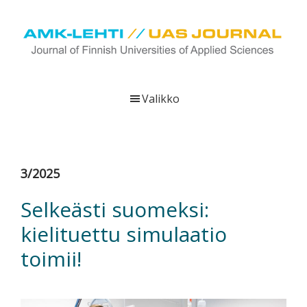
Hyppää
Hyppää
Hyppää
pääsisältöön
ensisijaiseen
alatunnisteeseen
sivupalkkiin
UAS
AMK-
Journal
lehti
Valikko
on
ammattikorkeakoulujen
verkkojulkaisu,
joka
3/2025
viestittää
ammattikorkeakoulujen
Selkeästi suomeksi:
tutkimus-,
kielituettu simulaatio
kehittämis-
ja
toimii!
innovaatiotoiminnasta
sekä
ammattikorkeakoulutusta