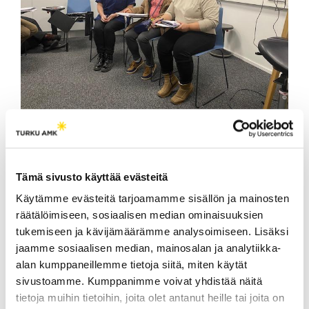
Kuva 5. Oppimiskeskustelussa käydään skenaario läpi
uudelleen. Kuva: Johanna Kero
Palaute auttaa kehittämään
Tämä sivusto käyttää evästeitä
skenaarioita
Käytämme evästeitä tarjoamamme sisällön ja mainosten
räätälöimiseen, sosiaalisen median ominaisuuksien
Yhteissimulaation lopuksi osallistujilta kerättiin
tukemiseen ja kävijämäärämme analysoimiseen. Lisäksi
palautetta palautekyselyllä, joka sisälsi kymmenen
jaamme sosiaalisen median, mainosalan ja analytiikka-
monivalintakysymystä ja kaksi avointa vapaan
alan kumppaneillemme tietoja siitä, miten käytät
tekstin kysymystä. Simulaatioon osallistuneet
sivustoamme. Kumppanimme voivat yhdistää näitä
opiskelijat ja laillistuvat sairaanhoitajat antoivat
tietoja muihin tietoihin, joita olet antanut heille tai joita on