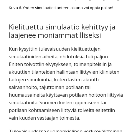
Kuva 6. Yhden simulaatiotilanteen aikana voi oppia paljon!
Kielituettu simulaatio kehittyy ja
laajenee moniammatilliseksi
Kun kysyttiin tulevaisuuden kielituettujen
simulaatioiden aiheita, ehdotuksia tuli paljon.
Eniten toivottiin elvytykseen, toimenpiteisiin ja
akuuttien tilanteiden hallintaan liittyvien kliinisten
taitojen simulointia, kuten lasten akuutti
sairaanhoito, tajuttoman potilaan tai
huumausaineita käyttävän potilaan hoitoon liittyviä
simulaatioita. Suomen kielen oppimiseen tai
potilaan kohtaamiseen liittyviä toiveita esitettiin
vain kuuden vastaajan toimesta.
Tulevaisuudessa suomenkielinen verkkovälitteinen