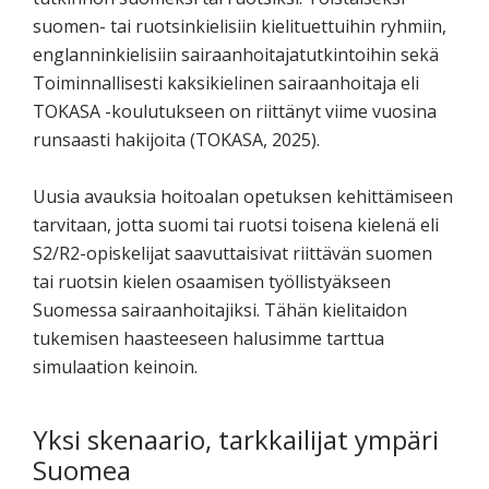
suomen- tai ruotsinkielisiin kielituettuihin ryhmiin,
englanninkielisiin sairaanhoitajatutkintoihin sekä
Toiminnallisesti kaksikielinen sairaanhoitaja eli
TOKASA -koulutukseen on riittänyt viime vuosina
runsaasti hakijoita (TOKASA, 2025).
Uusia avauksia hoitoalan opetuksen kehittämiseen
tarvitaan, jotta suomi tai ruotsi toisena kielenä eli
S2/R2-opiskelijat saavuttaisivat riittävän suomen
tai ruotsin kielen osaamisen työllistyäkseen
Suomessa sairaanhoitajiksi. Tähän kielitaidon
tukemisen haasteeseen halusimme tarttua
simulaation keinoin.
Yksi skenaario, tarkkailijat ympäri
Suomea