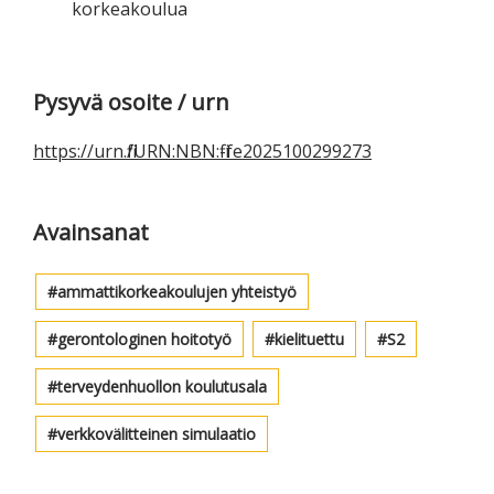
korkeakoulua
Ensisijainen
Pysyvä osoite / urn
sivupalkki
https://urn.fi/URN:NBN:fi-fe2025100299273
Avainsanat
ammattikorkeakoulujen yhteistyö
gerontologinen hoitotyö
kielituettu
S2
terveydenhuollon koulutusala
verkkovälitteinen simulaatio