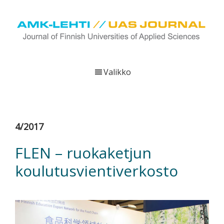
Hyppää
Hyppää
Hyppää
pääsisältöön
ensisijaiseen
alatunnisteeseen
sivupalkkiin
UAS
AMK-
Journal
lehti
Valikko
on
ammattikorkeakoulujen
verkkojulkaisu,
joka
4/2017
viestittää
ammattikorkeakoulujen
FLEN – ruokaketjun
tutkimus-,
koulutusvientiverkosto
kehittämis-
ja
innovaatiotoiminnasta
sekä
ammattikorkeakoulutusta