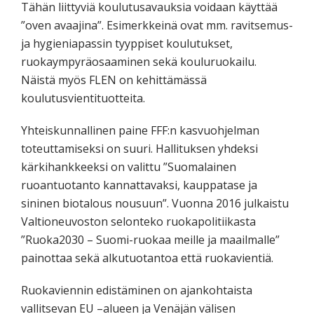
Tähän liittyviä koulutusavauksia voidaan käyttää
”oven avaajina”. Esimerkkeinä ovat mm. ravitsemus-
ja hygieniapassin tyyppiset koulutukset,
ruokaympyräosaaminen sekä kouluruokailu.
Näistä myös FLEN on kehittämässä
koulutusvientituotteita.
Yhteiskunnallinen paine FFF:n kasvuohjelman
toteuttamiseksi on suuri. Hallituksen yhdeksi
kärkihankkeeksi on valittu ”Suomalainen
ruoantuotanto kannattavaksi, kauppatase ja
sininen biotalous nousuun”. Vuonna 2016 julkaistu
Valtioneuvoston selonteko ruokapolitiikasta
”Ruoka2030 – Suomi-ruokaa meille ja maailmalle”
painottaa sekä alkutuotantoa että ruokavientiä.
Ruokaviennin edistäminen on ajankohtaista
vallitsevan EU –alueen ja Venäjän välisen