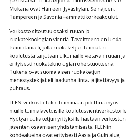
perustama ruokaketjun koulutusvientiverkosto.
Mukana ovat Hämeen, Jyväskylän, Seinäjoen,
Tampereen ja Savonia –ammattikorkeakoulut.
Verkosto sitoutuu osaksi ruuan ja
ruokateknologian vientiä. Tavoitteena on luoda
toimintamalli, jolla ruokaketjun toimialan
koulutusta tarjotaan ulkomaille vietävän ruuan ja
erityisesti ruokateknologian oheistuotteena.
Tukena ovat suomalaisen ruokaketjun
menestystekijät eli laadunhallinta, jäljitettävyys ja
puhtaus.
FLEN-verkosto tulee toimimaan pilottina myös
muille toimialavetoisille koulutusvientiverkostoille.
Hyötyä ruokaketjun yrityksille haetaan verkoston
jäsenten osaamisen yhdistämisestä. FLENin
kohdealueina ovat erityisesti Aasia ja Gulfin alue,