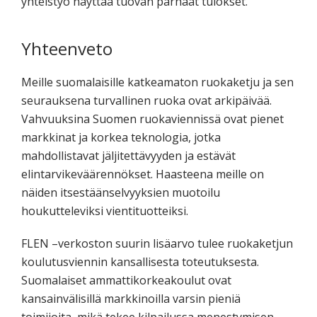
yhteistyö näyttää tuovan parhaat tulokset.
Yhteenveto
Meille suomalaisille katkeamaton ruokaketju ja sen
seurauksena turvallinen ruoka ovat arkipäivää.
Vahvuuksina Suomen ruokaviennissä ovat pienet
markkinat ja korkea teknologia, jotka
mahdollistavat jäljitettävyyden ja estävät
elintarvikeväärennökset. Haasteena meille on
näiden itsestäänselvyyksien muotoilu
houkutteleviksi vientituotteiksi.
FLEN –verkoston suurin lisäarvo tulee ruokaketjun
koulutusviennin kansallisesta toteutuksesta.
Suomalaiset ammattikorkeakoulut ovat
kansainvälisillä markkinoilla varsin pieniä