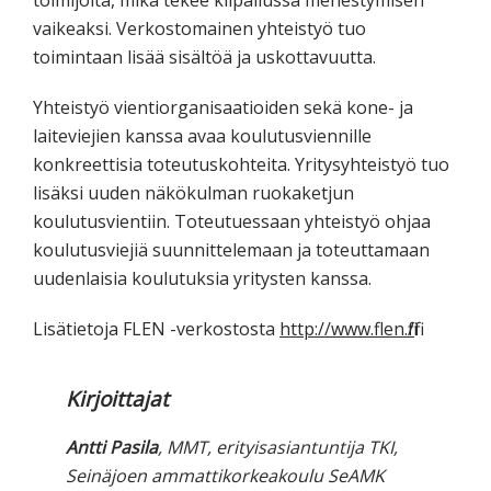
toimijoita, mikä tekee kilpailussa menestymisen
vaikeaksi. Verkostomainen yhteistyö tuo
toimintaan lisää sisältöä ja uskottavuutta.
Yhteistyö vientiorganisaatioiden sekä kone- ja
laiteviejien kanssa avaa koulutusviennille
konkreettisia toteutuskohteita. Yritysyhteistyö tuo
lisäksi uuden näkökulman ruokaketjun
koulutusvientiin. Toteutuessaan yhteistyö ohjaa
koulutusviejiä suunnittelemaan ja toteuttamaan
uudenlaisia koulutuksia yritysten kanssa.
Lisätietoja FLEN -verkostosta
http://www.flen.fi/fi
Kirjoittajat
Antti Pasila
, MMT, erityisasiantuntija TKI,
Seinäjoen ammattikorkeakoulu SeAMK