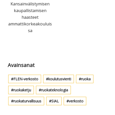
Kansainvälistymisen
kaupallistamisen
haasteet
ammattikorkeakouluis
sa
Ensisijainen
sivupalkki
Avainsanat
FLEN-verkosto
koulutusvienti
ruoka
ruokaketju
ruokateknologia
ruokaturvallisuus
SIAL
verkosto