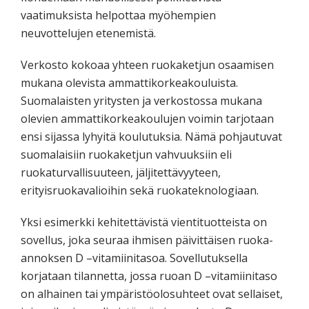
vaatimuksista helpottaa myöhempien
neuvottelujen etenemistä.
Verkosto kokoaa yhteen ruokaketjun osaamisen
mukana olevista ammattikorkeakouluista.
Suomalaisten yritysten ja verkostossa mukana
olevien ammattikorkeakoulujen voimin tarjotaan
ensi sijassa lyhyitä koulutuksia. Nämä pohjautuvat
suomalaisiin ruokaketjun vahvuuksiin eli
ruokaturvallisuuteen, jäljitettävyyteen,
erityisruokavalioihin sekä ruokateknologiaan.
Yksi esimerkki kehitettävistä vientituotteista on
sovellus, joka seuraa ihmisen päivittäisen ruoka-
annoksen D –vitamiinitasoa. Sovellutuksella
korjataan tilannetta, jossa ruoan D –vitamiinitaso
on alhainen tai ympäristöolosuhteet ovat sellaiset,