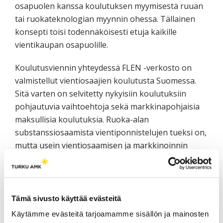
osapuolen kanssa koulutuksen myymisestä ruuan
tai ruokateknologian myynnin ohessa. Tällainen
konsepti toisi todennäköisesti etuja kaikille
vientikaupan osapuolille.
Koulutusviennin yhteydessä FLEN -verkosto on
valmistellut vientiosaajien koulutusta Suomessa.
Sitä varten on selvitetty nykyisiin koulutuksiin
pohjautuvia vaihtoehtoja sekä markkinapohjaisia
maksullisia koulutuksia. Ruoka-alan
substanssiosaamista vientiponnistelujen tueksi on,
mutta usein vientiosaamisen ja markkinoinnin
taidot ovat vielä puutteellisia. Tarve kattavalle
vientiosaajien koulutukselle on ilmeinen.
Tämä sivusto käyttää evästeitä
Miten FLEN –verkosto on tähän
Käytämme evästeitä tarjoamamme sisällön ja mainosten
mennessä onnistunut?