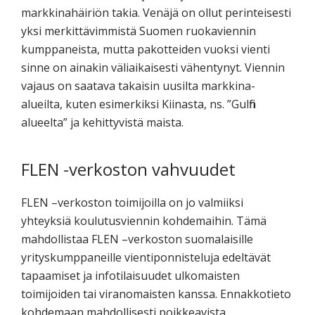
markkinahäiriön takia. Venäjä on ollut perinteisesti
yksi merkittävimmistä Suomen ruokaviennin
kumppaneista, mutta pakotteiden vuoksi vienti
sinne on ainakin väliaikaisesti vähentynyt. Viennin
vajaus on saatava takaisin uusilta markkina-
alueilta, kuten esimerkiksi Kiinasta, ns. ”Gulfin
alueelta” ja kehittyvistä maista.
FLEN -verkoston vahvuudet
FLEN –verkoston toimijoilla on jo valmiiksi
yhteyksiä koulutusviennin kohdemaihin. Tämä
mahdollistaa FLEN –verkoston suomalaisille
yrityskumppaneille vientiponnisteluja edeltävät
tapaamiset ja infotilaisuudet ulkomaisten
toimijoiden tai viranomaisten kanssa. Ennakkotieto
kohdemaan mahdollisesti poikkeavista