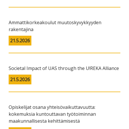
Ammattikorkeakoulut muutoskyvykkyyden
rakentajina
21.5.2026
Societal Impact of UAS through the U!REKA Alliance
21.5.2026
Opiskelijat osana yhteisövaikuttavuutta:
kokemuksia kuntouttavan työtoiminnan
maakunnallisesta kehittämisestä