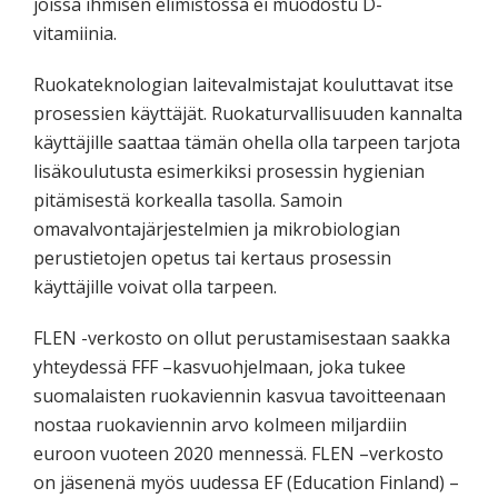
joissa ihmisen elimistössä ei muodostu D-
vitamiinia.
Ruokateknologian laitevalmistajat kouluttavat itse
prosessien käyttäjät. Ruokaturvallisuuden kannalta
käyttäjille saattaa tämän ohella olla tarpeen tarjota
lisäkoulutusta esimerkiksi prosessin hygienian
pitämisestä korkealla tasolla. Samoin
omavalvontajärjestelmien ja mikrobiologian
perustietojen opetus tai kertaus prosessin
käyttäjille voivat olla tarpeen.
FLEN -verkosto on ollut perustamisestaan saakka
yhteydessä FFF –kasvuohjelmaan, joka tukee
suomalaisten ruokaviennin kasvua tavoitteenaan
nostaa ruokaviennin arvo kolmeen miljardiin
euroon vuoteen 2020 mennessä. FLEN –verkosto
on jäsenenä myös uudessa EF (Education Finland) –