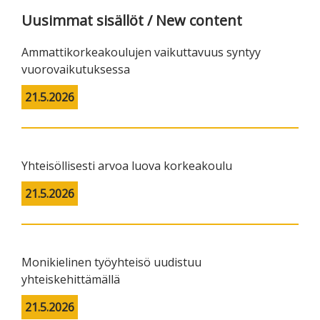
Uusimmat sisällöt / New content
Ammattikorkeakoulujen vaikuttavuus syntyy
vuorovaikutuksessa
21.5.2026
Yhteisöllisesti arvoa luova korkeakoulu
21.5.2026
Monikielinen työyhteisö uudistuu
yhteiskehittämällä
21.5.2026