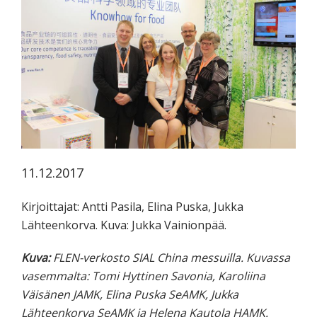
koskevasta
tutkimuksesta
kaikille
kiinnostuneille.
11.12.2017
Kirjoittajat: Antti Pasila, Elina Puska, Jukka
Lähteenkorva. Kuva: Jukka Vainionpää.
Kuva:
FLEN-verkosto SIAL China messuilla. Kuvassa
vasemmalta: Tomi Hyttinen Savonia, Karoliina
Väisänen JAMK, Elina Puska SeAMK, Jukka
Lähteenkorva SeAMK ja Helena Kautola HAMK.