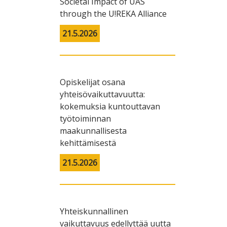
Societal Impact of UAS
through the U!REKA Alliance
21.5.2026
Opiskelijat osana
yhteisövaikuttavuutta:
kokemuksia kuntouttavan
työtoiminnan
maakunnallisesta
kehittämisestä
21.5.2026
Yhteiskunnallinen
vaikuttavuus edellyttää uutta