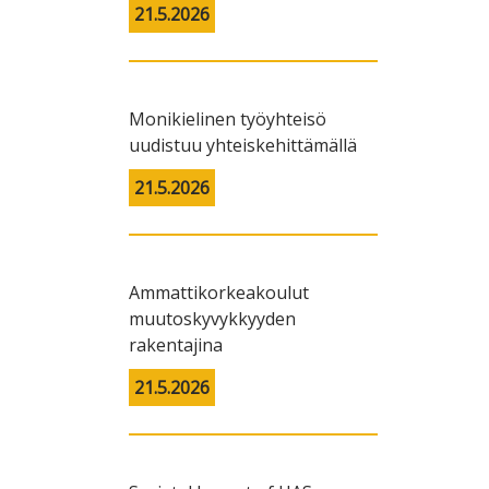
21.5.2026
Monikielinen työyhteisö
uudistuu yhteiskehittämällä
21.5.2026
Ammattikorkeakoulut
muutoskyvykkyyden
rakentajina
21.5.2026