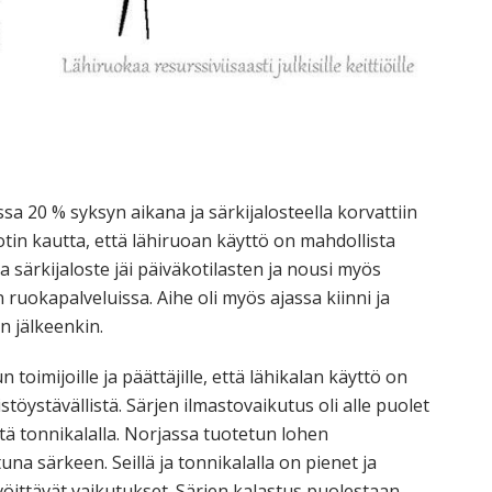
a 20 % syksyn aikana ja särkijalosteella korvattiin
otin kautta, että lähiruoan käyttö on mahdollista
 särkijaloste jäi päiväkotilasten ja nousi myös
ruokapalveluissa. Aihe oli myös ajassa kiinni ja
n jälkeenkin.
toimijoille ja päättäjille, että lähikalan käyttö on
töystävällistä. Särjen ilmastovaikutus oli alle puolet
itä tonnikalalla. Norjassa tuotetun lohen
na särkeen. Seillä ja tonnikalalla on pienet ja
evöittävät vaikutukset. Särjen kalastus puolestaan