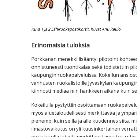
Kuva 1 ja 2 Lähiruokapostikortit. Kuvat Anu Raulo.
Erinomaisia tuloksia
Porkkanan menekki lisääntyi pilotointikohteess
onnistuneesti tuontikalaa sekä todistettiin pil
kaupungin ruokapalveluissa. Kokeilun ansiosta
vanhusten ruokalistoille Jyväskylän kaupungin 
kiinnosti mediaa niin hankkeen aikana kuin se
Kokeilulla pystyttiin osoittamaan ruokapalvelun 
myös aluetaloudellisesti merkittävää ja ympäris
pienempi kuin seillä ja alle kuudennes siitä, m
ilmastovaikutus on yli kuusinkertainen verrattu
norjalaisella lohella merkittävät vesistöä reh