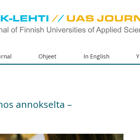
urnal
Ohjeet
In English
Y
orkeakoulujen
aisu,
orkeakoulujen
nos annokselta –
,
s-
otoiminnasta