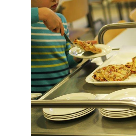
ammattik
koskevas
tutkimuks
kaikille
kiinnostun