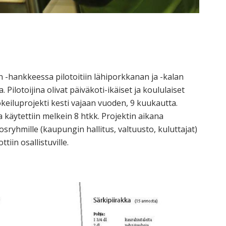
hin -hankkeessa pilotoitiin lähiporkkanan ja -kalan
ilotoijina olivat päiväkoti-ikäiset ja koululaiset
eiluprojekti kesti vajaan vuoden, 9 kuukautta.
a käytettiin melkein 8 htkk. Projektin aikana
idosryhmille (kaupungin hallitus, valtuusto, kuluttajat)
tiin osallistuville.