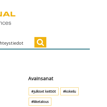
hteystiedot
Ensisijainen
sivupalkki
Avainsanat
julkiset keittiöt
kokeilu
liiketalous