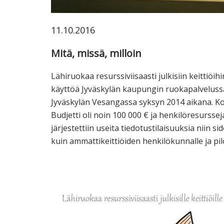
11.10.2016
Mitä, missä, milloin
Lähiruokaa resurssiviisaasti julkisiin keittiöi
käyttöä Jyväskylän kaupungin ruokapalvelussa. P
Jyväskylän Vesangassa syksyn 2014 aikana. Kok
Budjetti oli noin 100 000 € ja henkilöresurssej
järjestettiin useita tiedotustilaisuuksia niin s
kuin ammattikeittiöiden henkilökunnalle ja pilot