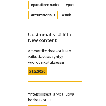
paikallinen ruoka
pilotti
resurssiviisaus
särki
Uusimmat sisällöt /
New content
Ammattikorkeakoulujen
vaikuttavuus syntyy
vuorovaikutuksessa
21.5.2026
Yhteisöllisesti arvoa luova
korkeakoulu