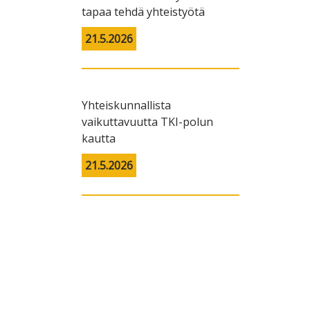
tapaa tehdä yhteistyötä
21.5.2026
Yhteiskunnallista
vaikuttavuutta TKI-polun
kautta
21.5.2026