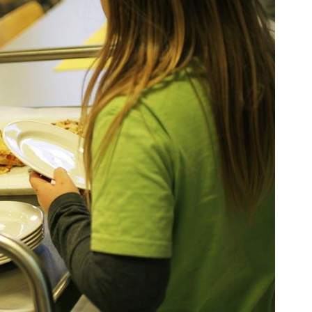
orkeakoulutusta
ta
esta
eille.