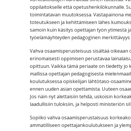
oppilaitokselle että opetushenkilökunnalle. Su
toimintatavan muutoksessa. Vastapainona me
toteutukseen ja kehittämiseen lähes kumoukse
samoin kuin käsitys opettajan työn ytimestä j
työelämäyhteyden pedagoginen merkittävyys kä
Vahva osaamisperusteisuus sisältää oikeaan 
erinomaisesti oppimisen perustavaa lainalaisu
opittuun. Vaikka tämä periaate on tiedetty jo
mallissa opettajan pedagogisesta mielenmaai
koulutuksessa opiskelijan lähtötaso-osaaminen
ennen uuden asian opettamista. Uuteen osaami
Jos näin nyt alettaisiin tehdä, uskoisin kor
laadullisiin tuloksiin, ja helposti ministeriön si
Sopiiko vahva osaamisperustaisuus korkeakou
ammatilliseen opettajankoulutukseen ja ylem