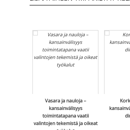
ulut kasvun
Vasara ja nauloja –
Kork
eina
kansainvälisyys
kansainvä
toimintatapana vaatii
di
valintojen tekemistä ja oikeat