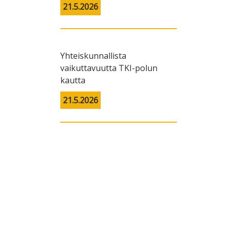
21.5.2026
Yhteiskunnallista
vaikuttavuutta TKI-polun
kautta
21.5.2026