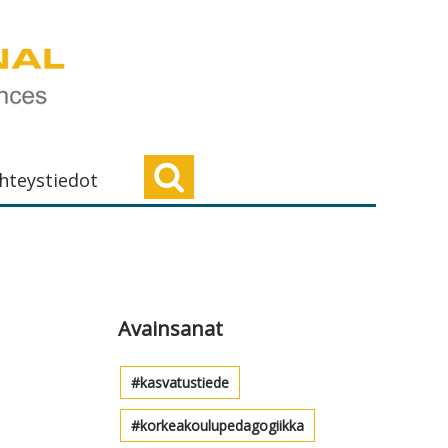
hteystiedot
Ensisijainen
sivupalkki
Avainsanat
kasvatustiede
korkeakoulupedagogiikka