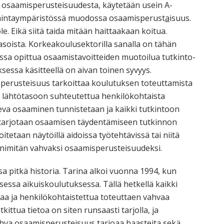
 osaamisperusteisuudesta, käytetään usein A-
toimintaympäristössä muodossa osaamisperust
a
isuus.
ole. Eikä siitä taida mitään haittaakaan koitua.
oista. Korkeakoulusektorilla sanalla on tähän
ssa opittua osaamistavoitteiden muotoilua tutkinto-
sessa käsitteellä on aivan toinen syvyys.
perusteisuus tarkoittaa koulutuksen toteuttamista
a lähtötasoon suhteutettua henkilökohtaista
leva osaaminen tunnistetaan ja kaikki tutkintoon
 tarjotaan osaamisen täydentämiseen tutkinnon
tetaan näytöillä aidoissa työtehtävissä tai niitä
aa nimitän vahvaksi osaamisperusteisuudeksi.
 pitkä historia. Tarina alkoi vuonna 1994, kun
sessa aikuiskoulutuksessa. Tällä hetkellä kaikki
aa ja henkilökohtaistettua toteuttaen vahvaa
ttua tietoa on siten runsaasti tarjolla, ja
hva osaamisperusteisuus tarjoaa haasteita sekä