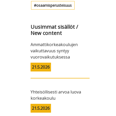
osaamisperusteisuus
Uusimmat sisällöt /
New content
Ammattikorkeakoulujen
vaikuttavuus syntyy
vuorovaikutuksessa
21.5.2026
Yhteisöllisesti arvoa luova
korkeakoulu
21.5.2026