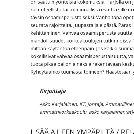
on saatu myönteisiä kokemuksia. Tarjolla on j
rakenteellista tai toiminnallista estettä sille 
täysin osaamisperustaiseksi. Vanha tapa opettaa
seurata rajoitteita. Juupasta ja eipästä. Para
kehittäminen. Vahvaa osaamisperustaisuutta t
mahdollisuudet korkeakoulujen tutkinnoissa. 
mitään käytäntöä eteenpäin. Jos kaikki suoma
kokeilisivat vahvaa osaamisperustaisuutta, v
tuota pikaa paljon aineksia rakentavaan kesku
Ryhdytäänkö tuumasta toimeen? Haastetaan y
Kirjoittaja
Asko Karjalainen, KT, johtaja, Ammatillin
ammattikorkeakoulu, asko.karjalainen(at)
LISÄÄ AIHEEN YMPÄRILTÄ / RE