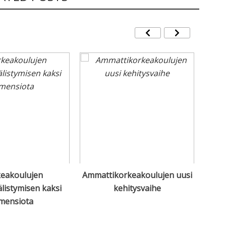
eakoulujen
Ammattikorkeakoulujen uusi
Amma
listymisen kaksi
kehitysvaihe
mensiota