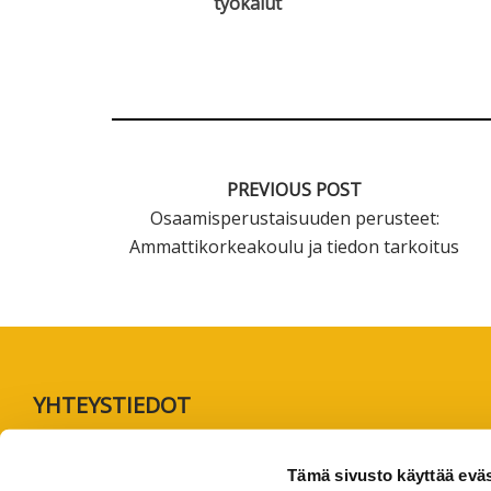
työkalut
PREVIOUS POST
Osaamisperustaisuuden perusteet:
Ammattikorkeakoulu ja tiedon tarkoitus
Footer
YHTEYSTIEDOT
AMK-lehti/UAS Journal
Tämä sivusto käyttää eväs
ISSN 1799-6848