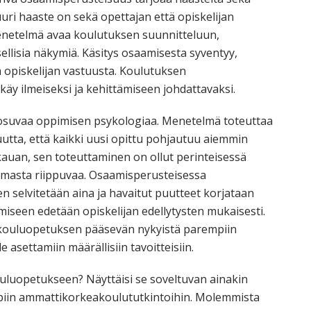
uri haaste on sekä opettajan että opiskelijan
netelmä avaa koulutuksen suunnitteluun,
llisia näkymiä. Käsitys osaamisesta syventyy,
a opiskelijan vastuusta. Koulutuksen
y ilmeiseksi ja kehittämiseen johdattavaksi.
osuvaa oppimisen psykologiaa. Menetelmä toteuttaa
utta, että kaikki uusi opittu pohjautuu aiemmin
 kauan, sen toteuttaminen on ollut perinteisessä
lmasta riippuvaa. Osaamisperusteisessa
 selvitetään aina ja havaitut puutteet korjataan
seen edetään opiskelijan edellytysten mukaisesti.
keakouluopetuksen pääsevän nykyistä parempiin
lle asettamiin määrällisiin tavoitteisiin.
luopetukseen? Näyttäisi se soveltuvan ainakin
piin ammattikorkeakoulututkintoihin. Molemmista