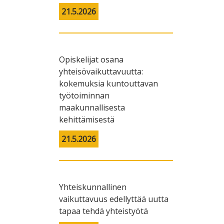
21.5.2026
Opiskelijat osana
yhteisövaikuttavuutta:
kokemuksia kuntouttavan
työtoiminnan
maakunnallisesta
kehittämisestä
21.5.2026
Yhteiskunnallinen
vaikuttavuus edellyttää uutta
tapaa tehdä yhteistyötä