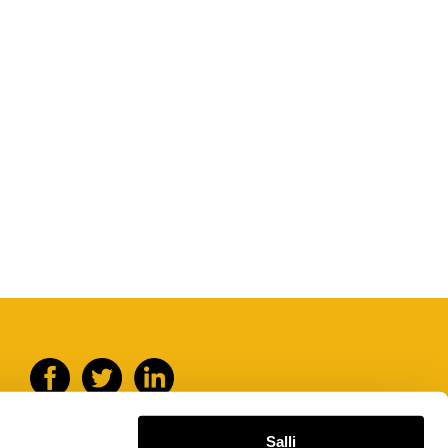
työkalut
Salli