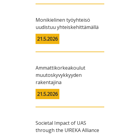
Monikielinen työyhteisö
uudistuu yhteiskehittämällä
21.5.2026
Ammattikorkeakoulut
muutoskyvykkyyden
rakentajina
21.5.2026
Societal Impact of UAS
through the U!REKA Alliance