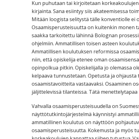
Kun puhutaan tai kirjoitetaan korkeakoulujen
kirjainta. Sana esiintyy siis akateemisessa 
Mitään loogista selitystä tälle konventiolle ei 
Osaamisperusteisuutta on kuitenkin monen tas
saakka tarkoitettu lähinnä Bolognan prosessi
ohjelmiin. Ammatillisen toisen asteen koulutuk
Ammatillisen koulutuksen reformissa osaamis
niin, että opiskelija etenee oman osaamisens
opinpolkua pitkin. Opiskelijalla jo olemassa o
kelpaava tunnustetaan. Opetusta ja ohjausta
osaamistavoitteita vastaavaksi. Osaaminen osoi
jäljittelevissä tilanteissa. Tätä menettelytap
Vahvalla osaamisperusteisuudella on Suomessa
näyttötutkintojärjestelmä käynnistyi ammatilli
ammatillinen koulutus on näyttöön pohjautuv
osaamisperusteisuutta. Kokemusta ja myös tutki
korkeakoulujen kannattaa siihen tutustua. Va