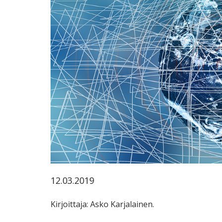
ammattik
koskevas
tutkimuks
kaikille
kiinnostun
12.03.2019
Kirjoittaja: Asko Karjalainen.