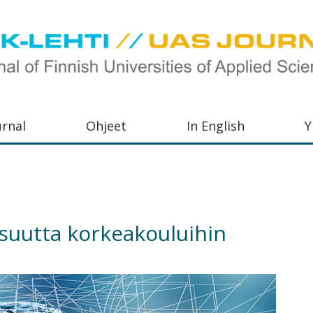
urnal
Ohjeet
In English
Y
orkeakoulujen
aisu,
orkeakoulujen
suutta korkeakouluihin
,
s-
otoiminnasta