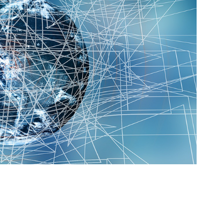
orkeakoulutusta
ta
esta
eille.