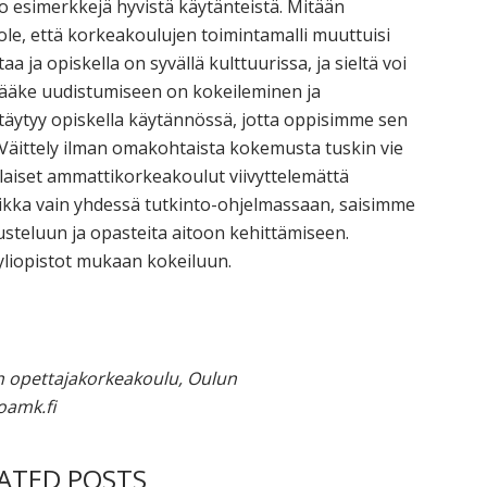
o esimerkkejä hyvistä käytänteistä. Mitään
ei ole, että korkeakoulujen toimintamalli muuttuisi
 ja opiskella on syvällä kulttuurissa, ja sieltä voi
s lääke uudistumiseen on kokeileminen ja
äytyy opiskella käytännössä, jotta oppisimme sen
Väittely ilman omakohtaista kokemusta tuskin vie
laiset ammattikorkeakoulut viivyttelemättä
aikka vain yhdessä tutkinto-ohjelmassaan, saisimme
steluun ja opasteita aitoon kehittämiseen.
liopistot mukaan kokeiluun.
en opettajakorkeakoulu, Oulun
oamk.fi
LATED POSTS