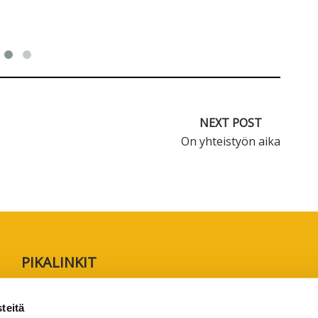
NEXT POST
On yhteistyön aika
PIKALINKIT
Rekisteröidy lukijaksi
teitä
Anna palautetta tai lähetä juttuvinkki