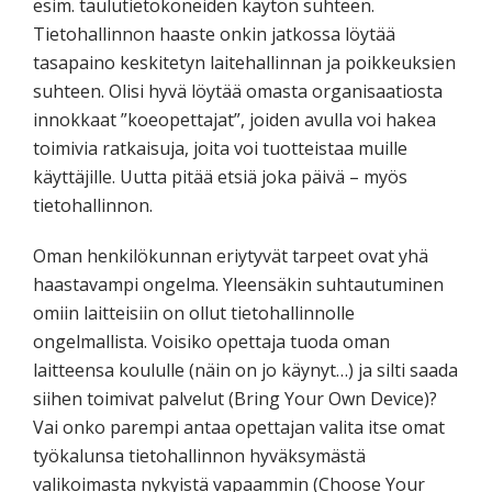
esim. taulutietokoneiden käytön suhteen.
Tietohallinnon haaste onkin jatkossa löytää
tasapaino keskitetyn laitehallinnan ja poikkeuksien
suhteen. Olisi hyvä löytää omasta organisaatiosta
innokkaat ”koeopettajat”, joiden avulla voi hakea
toimivia ratkaisuja, joita voi tuotteistaa muille
käyttäjille. Uutta pitää etsiä joka päivä – myös
tietohallinnon.
Oman henkilökunnan eriytyvät tarpeet ovat yhä
haastavampi ongelma. Yleensäkin suhtautuminen
omiin laitteisiin on ollut tietohallinnolle
ongelmallista. Voisiko opettaja tuoda oman
laitteensa koululle (näin on jo käynyt…) ja silti saada
siihen toimivat palvelut (Bring Your Own Device)?
Vai onko parempi antaa opettajan valita itse omat
työkalunsa tietohallinnon hyväksymästä
valikoimasta nykyistä vapaammin (Choose Your