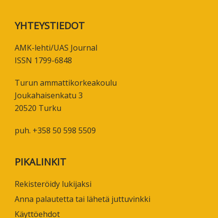
Footer
YHTEYSTIEDOT
AMK-lehti/UAS Journal
ISSN 1799-6848
Turun ammattikorkeakoulu
Joukahaisenkatu 3
20520 Turku
puh. +358 50 598 5509
PIKALINKIT
Rekisteröidy lukijaksi
Anna palautetta tai lähetä juttuvinkki
Käyttöehdot