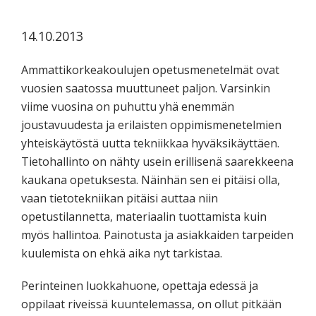
koskevasta
tutkimuksesta
14.10.2013
kaikille
kiinnostuneille.
Ammattikorkeakoulujen opetusmenetelmät ovat
vuosien saatossa muuttuneet paljon. Varsinkin
viime vuosina on puhuttu yhä enemmän
joustavuudesta ja erilaisten oppimismenetelmien
yhteiskäytöstä uutta tekniikkaa hyväksikäyttäen.
Tietohallinto on nähty usein erillisenä saarekkeena
kaukana opetuksesta. Näinhän sen ei pitäisi olla,
vaan tietotekniikan pitäisi auttaa niin
opetustilannetta, materiaalin tuottamista kuin
myös hallintoa. Painotusta ja asiakkaiden tarpeiden
kuulemista on ehkä aika nyt tarkistaa.
Perinteinen luokkahuone, opettaja edessä ja
oppilaat riveissä kuuntelemassa, on ollut pitkään