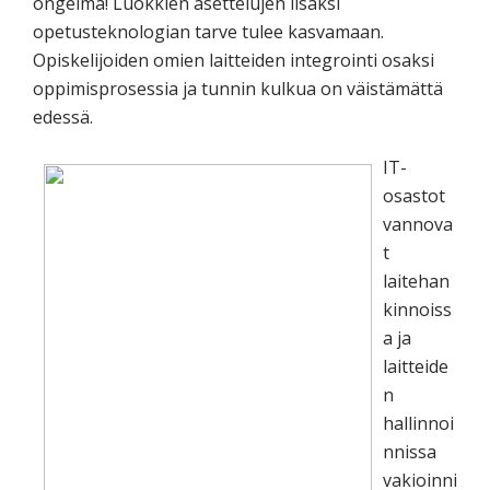
ongelma! Luokkien asettelujen lisäksi
opetusteknologian tarve tulee kasvamaan.
Opiskelijoiden omien laitteiden integrointi osaksi
oppimisprosessia ja tunnin kulkua on väistämättä
edessä.
IT-
osastot
vannova
t
laitehan
kinnoiss
a ja
laitteide
n
hallinnoi
nnissa
vakioinni