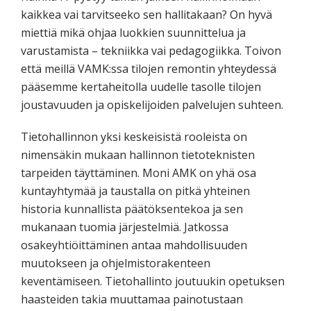
kaikkea vai tarvitseeko sen hallitakaan? On hyvä
miettiä mikä ohjaa luokkien suunnittelua ja
varustamista – tekniikka vai pedagogiikka. Toivon
että meillä VAMK:ssa tilojen remontin yhteydessä
pääsemme kertaheitolla uudelle tasolle tilojen
joustavuuden ja opiskelijoiden palvelujen suhteen.
Tietohallinnon yksi keskeisistä rooleista on
nimensäkin mukaan hallinnon tietoteknisten
tarpeiden täyttäminen. Moni AMK on yhä osa
kuntayhtymää ja taustalla on pitkä yhteinen
historia kunnallista päätöksentekoa ja sen
mukanaan tuomia järjestelmiä. Jatkossa
osakeyhtiöittäminen antaa mahdollisuuden
muutokseen ja ohjelmistorakenteen
keventämiseen. Tietohallinto joutuukin opetuksen
haasteiden takia muuttamaa painotustaan