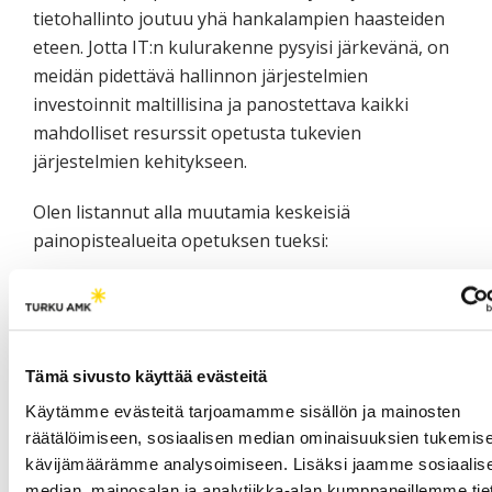
tietohallinto joutuu yhä hankalampien haasteiden
eteen. Jotta IT:n kulurakenne pysyisi järkevänä, on
meidän pidettävä hallinnon järjestelmien
investoinnit maltillisina ja panostettava kaikki
mahdolliset resurssit opetusta tukevien
järjestelmien kehitykseen.
Olen listannut alla muutamia keskeisiä
painopistealueita opetuksen tueksi:
toimiva sovellusten virtualisointimahdollisuus
erilaiset pilvi- ja selainsovellukset tekevät
erilaiset laitealustojen käytön joustavaksi
verkkoyhteyden tulee olla helposti saatavilla
Tämä sivusto käyttää evästeitä
koko kampusalueella (ja sähköä…)
Käytämme evästeitä tarjoamamme sisällön ja mainosten
tulostaminen tulee olla mahdollista erilaisista
räätälöimiseen, sosiaalisen median ominaisuuksien tukemise
laitealustoista
kävijämäärämme analysoimiseen. Lisäksi jaamme sosiaalis
opiskeluportaalin ja verkko-pohjaisten
median, mainosalan ja analytiikka-alan kumppaneillemme tie