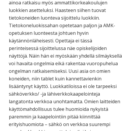
ainoa ratkaisu myös ammattikorkeakoulujen
luokkien asetteluksi. Haasteen siihen tuovat
tietokoneiden luonteva sijoittelu luokkiin.
Tietokoneluokissahan opetetaan paljon ja AMK-
opetuksen luonteesta johtuen hyvin
käytännönläheisesti. Opettaja ei tässä
perinteisessä sijoittelussa näe opiskelijoiden
näyttöjä. Näin hän ei myöskään yhdellä silmäyksellä
voi havaita ongelmia eikä rakentaa vuoropuhelua
ongelman ratkaisemiseksi. Uusi asia on omien
koneiden, niin tablet kuin kannettavienkin
lisääntynyt käyttö. Luokkatiloissa ei ole tarpeeksi
sähköverkko/ -ja lähiverkkokaapelointeja
langatonta verkkoa unohtamatta. Omien laitteiden
käyttömahdollisuus tulee huomioida nykyistä
paremmin ja kaapelointiin pitää kiinnittää
erityishuomiota – sähkö on verkkoa suurempi