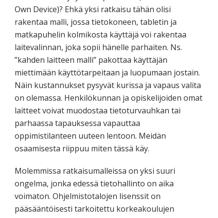
Own Device)? Ehkä yksi ratkaisu tähän olisi
rakentaa malli, jossa tietokoneen, tabletin ja
matkapuhelin kolmikosta käyttäjä voi rakentaa
laitevalinnan, joka sopii hänelle parhaiten. Ns.
”kahden laitteen malli” pakottaa käyttäjän
miettimään käyttötarpeitaan ja luopumaan jostain.
Näin kustannukset pysyvät kurissa ja vapaus valita
on olemassa. Henkilökunnan ja opiskelijoiden omat
laitteet voivat muodostaa tietoturvauhkan tai
parhaassa tapauksessa vapauttaa
oppimistilanteen uuteen lentoon. Meidän
osaamisesta riippuu miten tässä käy.
Molemmissa ratkaisumalleissa on yksi suuri
ongelma, jonka edessä tietohallinto on aika
voimaton. Ohjelmistotalojen lisenssit on
pääsääntöisesti tarkoitettu korkeakoulujen