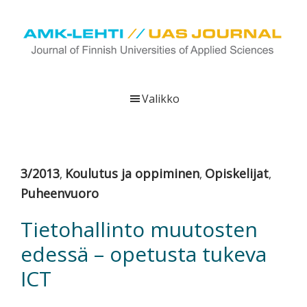
Hyppää
Hyppää
Hyppää
pääsisältöön
ensisijaiseen
alatunnisteeseen
sivupalkkiin
UAS
AMK-
Journal
lehti
Valikko
on
ammattikorkeakoulujen
verkkojulkaisu,
joka
3/2013
Koulutus ja oppiminen
Opiskelijat
,
,
,
viestittää
Puheenvuoro
ammattikorkeakoulujen
tutkimus-,
Tietohallinto muutosten
kehittämis-
edessä – opetusta tukeva
ja
innovaatiotoiminnasta
ICT
sekä
ammattikorkeakoulutusta