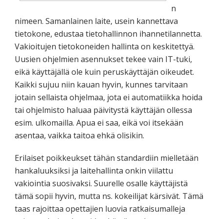
n
nimeen. Samanlainen laite, usein kannettava
tietokone, edustaa tietohallinnon ihannetilannetta.
Vakioitujen tietokoneiden hallinta on keskitettyä.
Uusien ohjelmien asennukset tekee vain IT-tuki,
eikä käyttäjällä ole kuin peruskäyttäjän oikeudet.
Kaikki sujuu niin kauan hyvin, kunnes tarvitaan
jotain sellaista ohjelmaa, jota ei automatiikka hoida
tai ohjelmisto haluaa päivitystä käyttäjän ollessa
esim. ulkomailla. Apua ei saa, eikä voi itsekään
asentaa, vaikka taitoa ehkä olisikin.
Erilaiset poikkeukset tähän standardiin mielletään
hankaluuksiksi ja laitehallinta onkin viilattu
vakiointia suosivaksi. Suurelle osalle käyttäjistä
tämä sopii hyvin, mutta ns. kokeilijat kärsivät. Tämä
taas rajoittaa opettajien luovia ratkaisumalleja