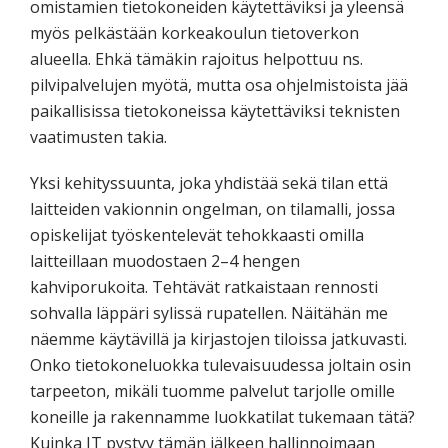
omistamien tietokoneiden käytettäviksi ja yleensä
myös pelkästään korkeakoulun tietoverkon
alueella. Ehkä tämäkin rajoitus helpottuu ns.
pilvipalvelujen myötä, mutta osa ohjelmistoista jää
paikallisissa tietokoneissa käytettäviksi teknisten
vaatimusten takia.
Yksi kehityssuunta, joka yhdistää sekä tilan että
laitteiden vakionnin ongelman, on tilamalli, jossa
opiskelijat työskentelevät tehokkaasti omilla
laitteillaan muodostaen 2–4 hengen
kahviporukoita. Tehtävät ratkaistaan rennosti
sohvalla läppäri sylissä rupatellen. Näitähän me
näemme käytävillä ja kirjastojen tiloissa jatkuvasti.
Onko tietokoneluokka tulevaisuudessa joltain osin
tarpeeton, mikäli tuomme palvelut tarjolle omille
koneille ja rakennamme luokkatilat tukemaan tätä?
Kuinka IT pystyy tämän jälkeen hallinnoimaan