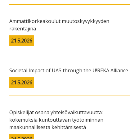
Ammattikorkeakoulut muutoskyvykkyyden
rakentajina
21.5.2026
Societal Impact of UAS through the U!REKA Alliance
21.5.2026
Opiskelijat osana yhteisövaikuttavuutta:
kokemuksia kuntouttavan työtoiminnan
maakunnallisesta kehittämisestä