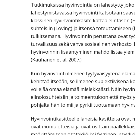
Tutkimuksissa hyvinvointia on lähestytty joko 
lähestymistavassa hyvinvointi katsotaan saavut
klassinen hyvinvointikäsite kattaa elintason (Ha
suhteisiin (Loving) ja itsensä toteuttamiseen (
tulkitsemana. Hyvinvoinnin perustana ovat työ
turvallisuus sekä vahva sosiaalinen verkosto.
hyvinvoinnin lisääntyminen mahdollistaa ylem
(Kauhanen et al. 2007.)
Kun hyvinvointi ilmenee tyytyväisyytenä elämä
kehittää itseään, se ilmenee subjektiivisena k
voi elää omaa elämää mielekkäästi. Näin hyvi
elinolosuhteisiin ja toimeentuloon että myös 
pohjalta hän toimii ja pyrkii tuottamaan hyvin
Hyvinvointikäsitteelle läheisiä käsitteitä ova
ovat moniulotteisia ja ovat osittain päällekk
määrittämiseen osatekijöiksi fyysinen, psyykki