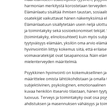
harmonian merkitystä korostetaan terveyden ko
Elämänlaatu sisältää ihmisen taustan, sosiaali
osatekijät vaikuttavat hänen näkemyksiinsä e
Elämänlaatuun sisällytetään usein neljä ulottuv
ja toimintakyky sekä sosioekonomiset tekijät.
(toimintakyky, elinolosuhteet) kuin myös subje
tyytyväisyys elämään, yksilön oma arvio eläm
hyvinvointiin liittyy kokemus siitä, että erilais
voimavaratekijät ovat tasapainossa. Näin elämä
mielenterveyden määritelmiä.
Psyykkinen hyvinvointi on kokemuksellinen ja 
määrittelee omista lähtökohdistaan ja omalla t
subjektiivinen, psykologinen, emotionaalinen t
kuvaa henkilön itsearvio tilastaan, hänen tyy
luovuus. Terveys ja toimintakyky ovat osa psy
ahdistuksen ja masennuksen vähäisyys ja toim