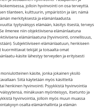
kemisessa, jolloin hyvinvointi on osa terveyttä.
sen tilanteen, kulttuurin, ympäristön ja iän; nämä
lämän merkityksestä ja elämänlaadusta.
uutta: tyytyväisyys elämään, käsitys itsestä, terveys
 Se ilmenee niin objektiivisena elämänlaatuna
ktiivisena elämänlaatuna (hyvinvointi, onnellisuus,
ästään). Subjektiiviseen elämänlaatuun, henkiseen
et kuormittavat tekijät ja toisaalta omat
nlaatu-käsite lähestyy terveyden ja erityisesti
moniulotteinen käsite, jonka jokainen yksilö
avallaan. Siitä käytetään myös käsitteitä
ai henkinen hyvinvointi. Psyykkistä hyvinvointia
tyväisyytensä, minäkuvan myönteisyys, itsetunto ja
ykkistä hyvinvointia, jolloin myös muun muassa
intakyvyn osalta elämänhallinta ja elämän