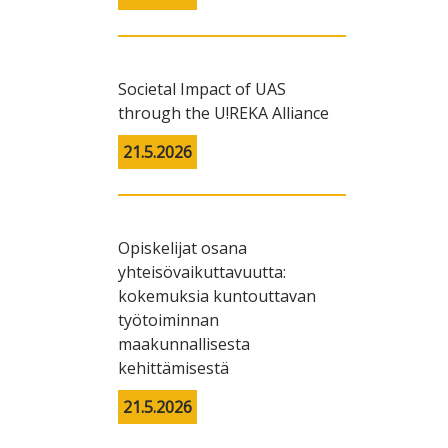
Societal Impact of UAS
through the U!REKA Alliance
21.5.2026
Opiskelijat osana
yhteisövaikuttavuutta:
kokemuksia kuntouttavan
työtoiminnan
maakunnallisesta
kehittämisestä
21.5.2026