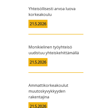
Yhteisöllisesti arvoa luova
korkeakoulu
21.5.2026
Monikielinen työyhteisö
uudistuu yhteiskehittämällä
21.5.2026
Ammattikorkeakoulut
muutoskyvykkyyden
rakentajina
21.5.2026