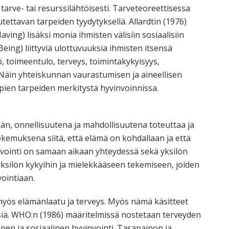
tarve- tai resurssilähtöisesti. Tarveteoreettisessa
ettavan tarpeiden tyydytyksellä. Allardtin (1976)
ving) lisäksi monia ihmisten välisiin sosiaalisiin
Being) liittyviä ulottuvuuksia ihmisten itsensä
, toimeentulo, terveys, toimintakykyisyys,
 Näin yhteiskunnan vaurastumisen ja aineellisen
pien tarpeiden merkitystä hyvinvoinnissa.
än, onnellisuutena ja mahdollisuutena toteuttaa ja
okemuksena siitä, että elämä on kohdallaan ja että
nvointi on samaan aikaan yhteydessä sekä yksilön
yksilön kykyihin ja mielekkääseen tekemiseen, joiden
vointiaan.
t myös elämänlaatu ja terveys. Myös nämä käsitteet
äisiä. WHO:n (1986) määritelmissä nostetaan terveyden
nen ja sosiaalinen hyvinvointi. Tasapainon ja