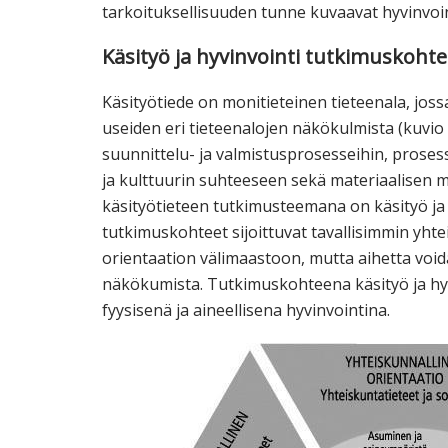
tarkoituksellisuuden tunne kuvaavat hyvinvoin
Käsityö ja hyvinvointi tutkimuskohte
Käsityötiede on monitieteinen tieteenala, jossa
useiden eri tieteenalojen näkökulmista (kuvio 
suunnittelu- ja valmistusprosesseihin, prosessi
ja kulttuurin suhteeseen sekä materiaalisen 
käsityötieteen tutkimusteemana on käsityö ja hy
tutkimuskohteet sijoittuvat tavallisimmin yhte
orientaation välimaastoon, mutta aihetta voi
näkökumista. Tutkimuskohteena käsityö ja hyvi
fyysisenä ja aineellisena hyvinvointina.