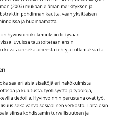
eimon (2003) mukaan elämän merkityksen ja
bstraktin pohdinnan kautta, vaan yksittäisen
oiminnoissa ja huomaamatta.
ilön hyvinvointikokemuksiin liittyvään
vissa luvuissa taustoitetaan ensin
n kuvataan sekä aiheesta tehtyjä tutkimuksia tai
en
oka saa erilaisia sisältöjä eri näkökulmista
tasoa ja kulutusta, työllisyyttä ja työoloja,
evilla tiedoilla. Hyvinvoinnin perustana ovat työ,
llisuus sekä vahva sosiaalinen verkosto. Tältä osin
alaisiinsa kohdistamin turvallisuuteen ja