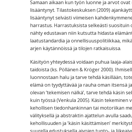
Samaan aikaan kun työn luonne ja arvot ovat
lisääntynyt. Tilastokeskuksen (2009) ajankä
lisääntynyt selvästi viimeisen kahdenkymmene
harrastus. Harrastuksista selkeästi suosituin 
nähty edustavan niin kutsutta hidasta elämänt
laatustandardia ja onnellisuuspolitiikkaa, m
arjen käytännöissä ja tilojen ratkaisuissa.
Käsityön yhteydessä voidaan puhua laaja-alais
taidoista (ks. Pöllänen & Kröger 2000). Ihmis
luonnostaan halu ja tarve tehdä käsillään, tot
elämä on tyydyttävää ja rauha oman itsensä ja 
olevan ’tekemisen nälkä’, tarve tehdä käsin se
kuin työssä (Venkula 2005). Käsin tekeminen v
kehollisen tiedonhankinnan tai motoriikan me
välityksellä ja abstraktin ajattelun avulla saad
kehollisuuden ja ’käsin käsittämisen’ merkity
suurella edustuksella aivojen tunto- ja liikea