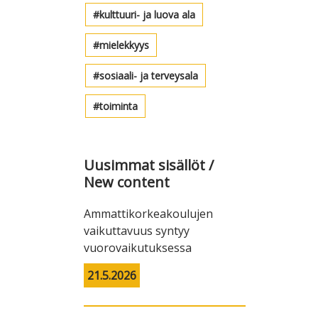
kulttuuri- ja luova ala
mielekkyys
sosiaali- ja terveysala
toiminta
Uusimmat sisällöt /
New content
Ammattikorkeakoulujen
vaikuttavuus syntyy
vuorovaikutuksessa
21.5.2026