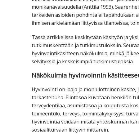
monikanavaisuudella (Anttila 1993). Saarenh
tärkeiden asioiden pohdinta ei tapahdukaan a
ihmisen arkielämään liittyvissä tilanteissa, t
Tässä artikkelissa keskitytään käsityön ja yks
tutkimuskenttään ja tutkimustuloksiin. Seuraa
hyvinvointikäsitteen näkökulmia, minkä jälkee
selvityksiä ja keskeisimpiä tutkimustuloksia.
Näkökulmia hyvinvoinnin käsitteese
Hyvinvointi on laaja ja moniulotteinen käsite, j
tarkasteltuna. Elintasoa kuvataan henkilön tulo
terveydentilaa, asumistasoa ja koulutusta kosk
toimeentulo, terveys, toimintakykyisyys, turva
hyvinvointia voidaan mitata yhteiskunnan kans
sosiaaliturvaan liittyvin mittarein.