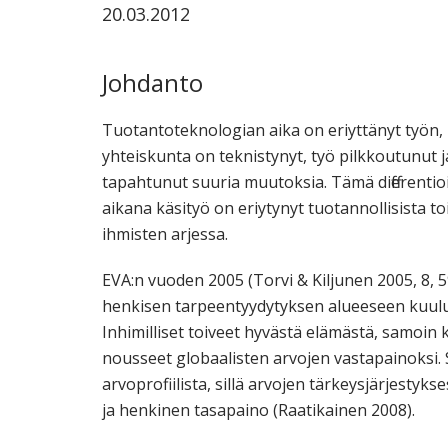
20.03.2012
ammattik
koskevas
tutkimuks
Johdanto
kaikille
kiinnostun
Tuotantoteknologian aika on eriyttänyt työn, 
yhteiskunta on teknistynyt, työ pilkkoutunut 
tapahtunut suuria muutoksia. Tämä differenti
aikana käsityö on eriytynyt tuotannollisista 
ihmisten arjessa.
EVA:n vuoden 2005 (Torvi & Kiljunen 2005, 8,
henkisen tarpeentyydytyksen alueeseen kuuluva
Inhimilliset toiveet hyvästä elämästä, samoin 
nousseet globaalisten arvojen vastapainoksi.
arvoprofiilista, sillä arvojen tärkeysjärjestyk
ja henkinen tasapaino (Raatikainen 2008).