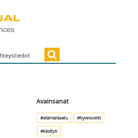
hteystiedot
Ensisijainen
sivupalkki
Avainsanat
elämänlaatu
hyvinvointi
käsityö