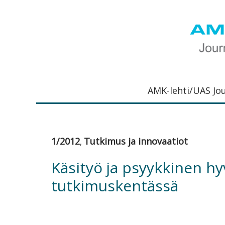
Hyppää
Hyppää
Hyppää
Hyppää
ensisijaiseen
pääsisältöön
ensisijaiseen
alatunnisteeseen
valikkoon
sivupalkkiin
UAS
AMK-
Journal
lehti
AMK-lehti/UAS Jo
on
ammattik
verkkojulk
joka
1/2012
Tutkimus ja innovaatiot
,
viestittää
ammattik
Käsityö ja psyykkinen hy
tutkimus-
tutkimuskentässä
kehittämi
ja
innovaati
sekä