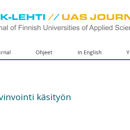
urnal
Ohjeet
In English
Y
orkeakoulujen
aisu,
orkeakoulujen
vinvointi käsityön
,
s-
otoiminnasta