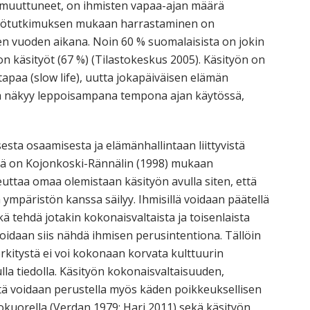
 muuttuneet, on ihmisten vapaa-ajan määrä
yttötutkimuksen mukaan harrastaminen on
n vuoden aikana. Noin 60 % suomalaisista on jokin
on käsityöt (67 %) (Tilastokeskus 2005). Käsityön on
apaa (slow life), uutta jokapäiväisen elämän
ikä näkyy leppoisampana tempona ajan käytössä,
esta osaamisesta ja elämänhallintaan liittyvistä
ellä on Kojonkoski-Rännälin (1998) mukaan
euttaa omaa olemistaan käsityön avulla siten, että
ympäristön kanssa säilyy. Ihmisillä voidaan päätellä
kä tehdä jotakin kokonaisvaltaista ja toisenlaista
oidaan siis nähdä ihmisen perusintentiona. Tällöin
rkitystä ei voi kokonaan korvata kulttuurin
ulla tiedolla. Käsityön kokonaisvaltaisuuden,
stä voidaan perustella myös käden poikkeuksellisen
ivokuorella (Verdan 1979; Hari 2011) sekä käsityön