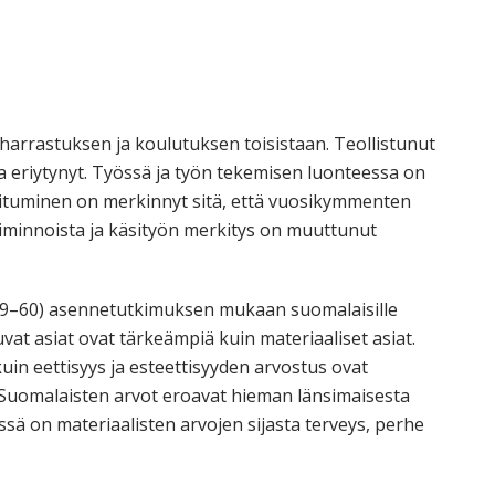
orkeakoulutusta
ta
esta
eille.
harrastuksen ja koulutuksen toisistaan. Teollistunut
ja eriytynyt. Työssä ja työn tekemisen luonteessa on
oituminen on merkinnyt sitä, että vuosikymmenten
toiminnoista ja käsityön merkitys on muuttunut
 59–60) asennetutkimuksen mukaan suomalaisille
t asiat ovat tärkeämpiä kuin materiaaliset asiat.
kuin eettisyys ja esteettisyyden arvostus ovat
 Suomalaisten arvot eroavat hieman länsimaisesta
sessä on materiaalisten arvojen sijasta terveys, perhe