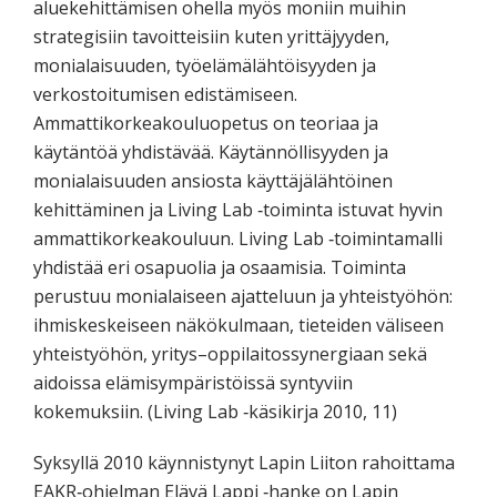
aluekehittämisen ohella myös moniin muihin
strategisiin tavoitteisiin kuten yrittäjyyden,
monialaisuuden, työelämälähtöisyyden ja
verkostoitumisen edistämiseen.
Ammattikorkeakouluopetus on teoriaa ja
käytäntöä yhdistävää. Käytännöllisyyden ja
monialaisuuden ansiosta käyttäjälähtöinen
kehittäminen ja Living Lab ‐toiminta istuvat hyvin
ammattikorkeakouluun. Living Lab ‐toimintamalli
yhdistää eri osapuolia ja osaamisia. Toiminta
perustuu monialaiseen ajatteluun ja yhteistyöhön:
ihmiskeskeiseen näkökulmaan, tieteiden väliseen
yhteistyöhön, yritys–oppilaitossynergiaan sekä
aidoissa elämisympäristöissä syntyviin
kokemuksiin. (Living Lab ‐käsikirja 2010, 11)
Syksyllä 2010 käynnistynyt Lapin Liiton rahoittama
EAKR‐ohjelman Elävä Lappi ‐hanke on Lapin