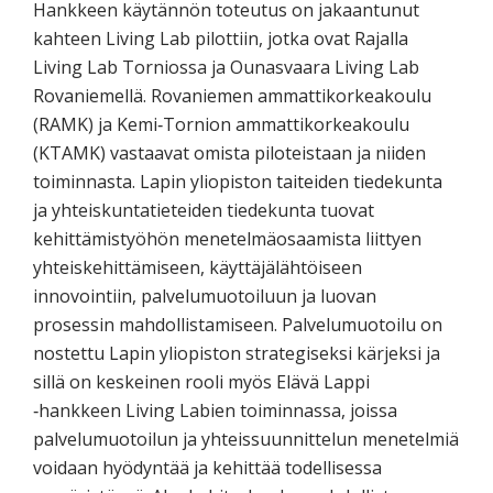
Hankkeen käytännön toteutus on jakaantunut
kahteen Living Lab pilottiin, jotka ovat Rajalla
Living Lab Torniossa ja Ounasvaara Living Lab
Rovaniemellä. Rovaniemen ammattikorkeakoulu
(RAMK) ja Kemi‐Tornion ammattikorkeakoulu
(KTAMK) vastaavat omista piloteistaan ja niiden
toiminnasta. Lapin yliopiston taiteiden tiedekunta
ja yhteiskuntatieteiden tiedekunta tuovat
kehittämistyöhön menetelmäosaamista liittyen
yhteiskehittämiseen, käyttäjälähtöiseen
innovointiin, palvelumuotoiluun ja luovan
prosessin mahdollistamiseen. Palvelumuotoilu on
nostettu Lapin yliopiston strategiseksi kärjeksi ja
sillä on keskeinen rooli myös Elävä Lappi
‐hankkeen Living Labien toiminnassa, joissa
palvelumuotoilun ja yhteissuunnittelun menetelmiä
voidaan hyödyntää ja kehittää todellisessa