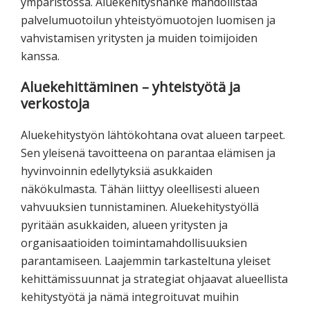
ympäristössä. Aluekehityshanke mahdollistaa
palvelumuotoilun yhteistyömuotojen luomisen ja
vahvistamisen yritysten ja muiden toimijoiden
kanssa.
Aluekehittäminen – yhteistyötä ja
verkostoja
Aluekehitystyön lähtökohtana ovat alueen tarpeet.
Sen yleisenä tavoitteena on parantaa elämisen ja
hyvinvoinnin edellytyksiä asukkaiden
näkökulmasta. Tähän liittyy oleellisesti alueen
vahvuuksien tunnistaminen. Aluekehitystyöllä
pyritään asukkaiden, alueen yritysten ja
organisaatioiden toimintamahdollisuuksien
parantamiseen. Laajemmin tarkasteltuna yleiset
kehittämissuunnat ja strategiat ohjaavat alueellista
kehitystyötä ja nämä integroituvat muihin