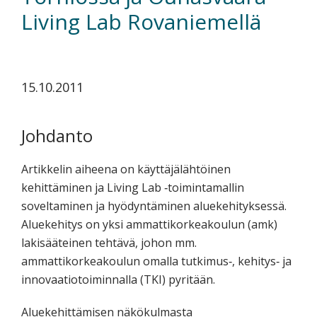
koskevasta
Living Lab Rovaniemellä
tutkimuksesta
kaikille
kiinnostuneille.
15.10.2011
Johdanto
Artikkelin aiheena on käyttäjälähtöinen
kehittäminen ja Living Lab ‐toimintamallin
soveltaminen ja hyödyntäminen aluekehityksessä.
Aluekehitys on yksi ammattikorkeakoulun (amk)
lakisääteinen tehtävä, johon mm.
ammattikorkeakoulun omalla tutkimus‐, kehitys‐ ja
innovaatiotoiminnalla (TKI) pyritään.
Aluekehittämisen näkökulmasta