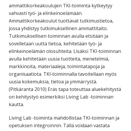
ammattikorkeakoulujen TKI‐toiminta kytkeytyy
vahvasti työ‐ ja elinkeinoelämään.
Ammattikorkeakoulut tuottavat tutkimustietoa,
jossa yhdistyy tutkimuksellinen ammattitaito.
Tutkimuksellisen toiminnan avulla etsitään ja
sovelletaan uutta tietoa, kehitetään työ‐ ja
elinkeinoelämän olosuhteita. Lisäksi TKI‐toiminnan
avulla kehitetään uusia tuotteita, menetelmiä,
markkinoita, materiaaleja, toimintatapoja ja
organisaatiota. TKI‐toiminnalla tavoitellaan myös
uusia kokemuksia, tietoa ja ymmärrystä.
(Pitkäranta 2010) Eräs tapa toteuttaa aluekehitystä
on kehitystyö esimerkiksi Living Lab ‐toiminnan
kautta.
Living Lab ‐toiminta mahdollistaa TKI‐toiminnan ja
opetuksen integroinnin. Tällä voidaan vastata