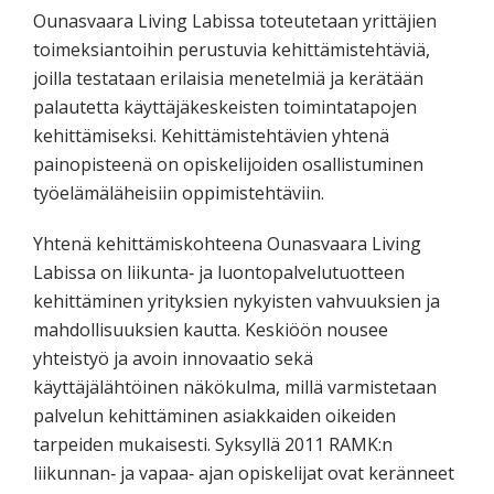
Ounasvaara Living Labissa toteutetaan yrittäjien
toimeksiantoihin perustuvia kehittämistehtäviä,
joilla testataan erilaisia menetelmiä ja kerätään
palautetta käyttäjäkeskeisten toimintatapojen
kehittämiseksi. Kehittämistehtävien yhtenä
painopisteenä on opiskelijoiden osallistuminen
työelämäläheisiin oppimistehtäviin.
Yhtenä kehittämiskohteena Ounasvaara Living
Labissa on liikunta‐ ja luontopalvelutuotteen
kehittäminen yrityksien nykyisten vahvuuksien ja
mahdollisuuksien kautta. Keskiöön nousee
yhteistyö ja avoin innovaatio sekä
käyttäjälähtöinen näkökulma, millä varmistetaan
palvelun kehittäminen asiakkaiden oikeiden
tarpeiden mukaisesti. Syksyllä 2011 RAMK:n
liikunnan‐ ja vapaa‐ ajan opiskelijat ovat keränneet