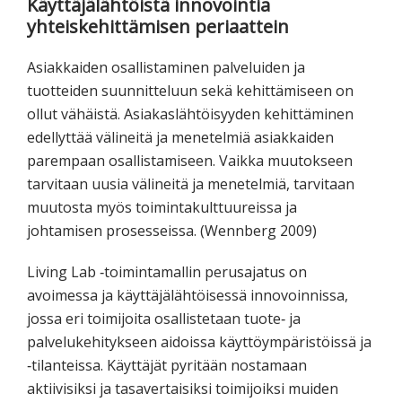
Käyttäjälähtöistä innovointia
yhteiskehittämisen periaattein
Asiakkaiden osallistaminen palveluiden ja
tuotteiden suunnitteluun sekä kehittämiseen on
ollut vähäistä. Asiakaslähtöisyyden kehittäminen
edellyttää välineitä ja menetelmiä asiakkaiden
parempaan osallistamiseen. Vaikka muutokseen
tarvitaan uusia välineitä ja menetelmiä, tarvitaan
muutosta myös toimintakulttuureissa ja
johtamisen prosesseissa. (Wennberg 2009)
Living Lab ‐toimintamallin perusajatus on
avoimessa ja käyttäjälähtöisessä innovoinnissa,
jossa eri toimijoita osallistetaan tuote‐ ja
palvelukehitykseen aidoissa käyttöympäristöissä ja
‐tilanteissa. Käyttäjät pyritään nostamaan
aktiivisiksi ja tasavertaisiksi toimijoiksi muiden