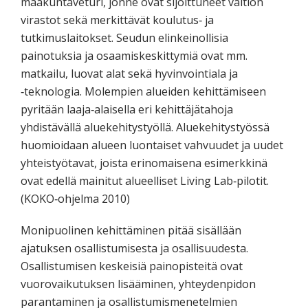
maakuntaveturi, jonne ovat sijoittuneet valtion
virastot sekä merkittävät koulutus‐ ja
tutkimuslaitokset. Seudun elinkeinollisia
painotuksia ja osaamiskeskittymiä ovat mm.
matkailu, luovat alat sekä hyvinvointiala ja
‐teknologia. Molempien alueiden kehittämiseen
pyritään laaja‐alaisella eri kehittäjätahoja
yhdistävällä aluekehitystyöllä. Aluekehitystyössä
huomioidaan alueen luontaiset vahvuudet ja uudet
yhteistyötavat, joista erinomaisena esimerkkinä
ovat edellä mainitut alueelliset Living Lab‐pilotit.
(KOKO‐ohjelma 2010)
Monipuolinen kehittäminen pitää sisällään
ajatuksen osallistumisesta ja osallisuudesta.
Osallistumisen keskeisiä painopisteitä ovat
vuorovaikutuksen lisääminen, yhteydenpidon
parantaminen ja osallistumismenetelmien