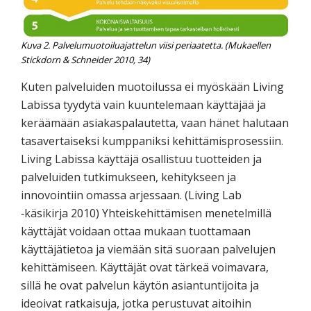
Kuva 2. Palvelumuotoiluajattelun viisi periaatetta. (Mukaellen
Stickdorn & Schneider 2010, 34)
Kuten palveluiden muotoilussa ei myöskään Living
Labissa tyydytä vain kuuntelemaan käyttäjää ja
keräämään asiakaspalautetta, vaan hänet halutaan
tasavertaiseksi kumppaniksi kehittämisprosessiin.
Living Labissa käyttäjä osallistuu tuotteiden ja
palveluiden tutkimukseen, kehitykseen ja
innovointiin omassa arjessaan. (Living Lab
‐käsikirja 2010) Yhteiskehittämisen menetelmillä
käyttäjät voidaan ottaa mukaan tuottamaan
käyttäjätietoa ja viemään sitä suoraan palvelujen
kehittämiseen. Käyttäjät ovat tärkeä voimavara,
sillä he ovat palvelun käytön asiantuntijoita ja
ideoivat ratkaisuja, jotka perustuvat aitoihin