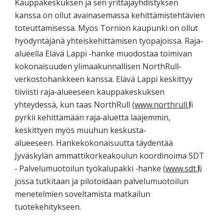
Kauppakeskuksen ja sen yrittäjäyhdistyksen
kanssa on ollut avainasemassa kehittämistehtävien
toteuttamisessa. Myös Tornion kaupunki on ollut
hyödyntäjänä yhteiskehittämisen työpajoissa. Raja‐
alueella Elävä Lappi ‐hanke muodostaa toimivan
kokonaisuuden ylimaakunnallisen NorthRull‐
verkostohankkeen kanssa. Elävä Lappi keskittyy
tiiviisti raja‐alueeseen kauppakeskuksen
yhteydessä, kun taas NorthRull (
www.northrull.fi
)
pyrkii kehittämään raja‐aluetta laajemmin,
keskittyen myös muuhun keskusta‐
alueeseen. Hankekokonaisuutta täydentää
Jyväskylän ammattikorkeakoulun koordinoima SDT
‐ Palvelumuotoilun työkalupakki ‐hanke (
www.sdt.fi
),
jossa tutkitaan ja pilotoidaan palvelumuotoilun
menetelmien soveltamista matkailun
tuotekehitykseen.