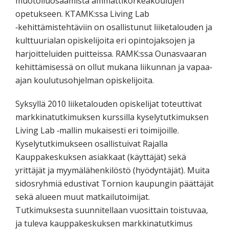
muotoiluosaamista ammattikorkeakoulujen
opetukseen. KTAMK:ssa Living Lab
‐kehittämistehtäviin on osallistunut liiketalouden ja
kulttuurialan opiskelijoita eri opintojaksojen ja
harjoitteluiden puitteissa. RAMK:ssa Ounasvaaran
kehittämisessä on ollut mukana liikunnan ja vapaa‐
ajan koulutusohjelman opiskelijoita.
Syksyllä 2010 liiketalouden opiskelijat toteuttivat
markkinatutkimuksen kurssilla kyselytutkimuksen
Living Lab ‐mallin mukaisesti eri toimijoille.
Kyselytutkimukseen osallistuivat Rajalla
Kauppakeskuksen asiakkaat (käyttäjät) sekä
yrittäjät ja myymälähenkilöstö (hyödyntäjät). Muita
sidosryhmiä edustivat Tornion kaupungin päättäjät
sekä alueen muut matkailutoimijat.
Tutkimuksesta suunnitellaan vuosittain toistuvaa,
ja tuleva kauppakeskuksen markkinatutkimus