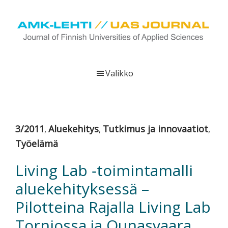
Hyppää
Hyppää
Hyppää
pääsisältöön
ensisijaiseen
alatunnisteeseen
sivupalkkiin
UAS
AMK-
Journal
lehti
Valikko
on
ammattikorkeakoulujen
verkkojulkaisu,
joka
3/2011
Aluekehitys
Tutkimus ja innovaatiot
,
,
,
viestittää
Työelämä
ammattikorkeakoulujen
tutkimus-,
Living Lab ‐toimintamalli
kehittämis-
aluekehityksessä –
ja
innovaatiotoiminnasta
Pilotteina Rajalla Living Lab
sekä
Torniossa ja Ounasvaara
ammattikorkeakoulutusta