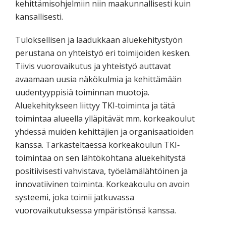
kehittämisohjelmiin niin maakunnallisesti kuin
kansallisesti.
Tuloksellisen ja laadukkaan aluekehitystyön
perustana on yhteistyö eri toimijoiden kesken.
Tiivis vuorovaikutus ja yhteistyö auttavat
avaamaan uusia näkökulmia ja kehittämään
uudentyyppisiä toiminnan muotoja.
Aluekehitykseen liittyy TKI‐toiminta ja tätä
toimintaa alueella ylläpitävät mm. korkeakoulut
yhdessä muiden kehittäjien ja organisaatioiden
kanssa. Tarkasteltaessa korkeakoulun TKI‐
toimintaa on sen lähtökohtana aluekehitystä
positiivisesti vahvistava, työelämälähtöinen ja
innovatiivinen toiminta. Korkeakoulu on avoin
systeemi, joka toimii jatkuvassa
vuorovaikutuksessa ympäristönsä kanssa.