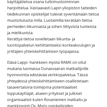
käyttäjätietoa osana tutkimustoiminnan
harjoittelua. Vastaavasti Lapin yliopiston taiteiden
tiedekunnan opiskelijat tulevat syventämään tietoa
muotoiluluota milla. Luotaimilla kerätään tietoa
perheiden liikunnasta ja siihen liittyvistä tunteista
ja mielikuvista.
Kerättyä tietoa sovelletaan liikunta‐ ja
luontopalvelun kehittämiseksi korkeakoulujen ja
yrittäjien yhteiskehittämisen työpajassa.
Elävä Lappi ‐hankkeen myötä RAMK on ollut
mukana luomassa Ounasvaaran matkailijoille
hyvinvointia edistävää verkkopalvelua. Tässä
yhteydessä yhteiskehittämiseen osallistetaan
tasavertaisina toimijoina potentiaaliset
loppukäyttäjät, alueen yritykset ja julkiset
organisaatiot kuten Rovaniemen matkailu ja
markkinointi Oy. Myös opiskelijoiden