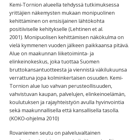
Kemi‐Tornion alueella tehdyssä tutkimuksessa
yrittäjien näkemysten mukaan monipuolinen
kehittäminen on ensisijainen lähtökohta
positiiviselle kehitykselle (Lehtinen et al.
2001). Monipuolisen kehittämisen näkökulma on
vielä kymmenen vuoden jälkeen paikkaansa pitävä.
Alue on maakunnan liiketoiminta‐ ja
elinkeinokeskus, joka tuottaa Suomen
bruttokansantuotteesta ja viennistä väkilukuunsa
verrattuna jopa kolminkertaisen osuuden. Kemi‐
Tornion alue luo vahvan perusteollisuuden,
vahvistuvan kaupan, palvelujen, elinkeinoelämän,
koulutuksen ja rajayhteistyön avulla hyvinvointia
sekä maakunnallisella että kansallisella tasolla.
(KOKO‐ohjelma 2010)
Rovaniemen seutu on palveluvaltainen