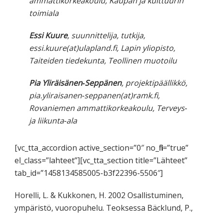
ammattikorkeakoulu, Kaupan ja kulttuurin
toimiala
Essi Kuure
, suunnittelija, tutkija,
essi.kuure(at)ulapland.fi, Lapin yliopisto,
Taiteiden tiedekunta, Teollinen muotoilu
Pia Yliräisänen‐Seppänen
, projektipäällikkö,
pia.yliraisanen‐seppanen(at)ramk.fi,
Rovaniemen ammattikorkeakoulu, Terveys‐
ja liikunta‐ala
[vc_tta_accordion active_section=”0″ no_fill=”true”
el_class=”lahteet”][vc_tta_section title=”Lähteet”
tab_id=”1458134585005-b3f22396-5506″]
Horelli, L. & Kukkonen, H. 2002 Osallistuminen,
ympäristö, vuoropuhelu. Teoksessa Bäcklund, P.,