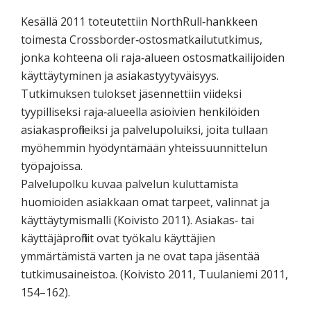
Kesällä 2011 toteutettiin NorthRull‐hankkeen
toimesta Crossborder‐ostosmatkailututkimus,
jonka kohteena oli raja‐alueen ostosmatkailijoiden
käyttäytyminen ja asiakastyytyväisyys.
Tutkimuksen tulokset jäsennettiin viideksi
tyypilliseksi raja‐alueella asioivien henkilöiden
asiakasprofiileiksi ja palvelupoluiksi, joita tullaan
myöhemmin hyödyntämään yhteissuunnittelun
työpajoissa.
Palvelupolku kuvaa palvelun kuluttamista
huomioiden asiakkaan omat tarpeet, valinnat ja
käyttäytymismalli (Koivisto 2011). Asiakas‐ tai
käyttäjäprofiilit ovat työkalu käyttäjien
ymmärtämistä varten ja ne ovat tapa jäsentää
tutkimusaineistoa. (Koivisto 2011, Tuulaniemi 2011,
154–162).