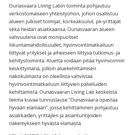
Ounasvaara Living Labin toiminta pohjautuu
verkostomaiseen yhteistyöhön, johon osallistuu
alueen julkiset toimijat, korkeakoulut, pk‐yrittäjät
sekä heidän asiakkaansa. Ounasvaaran alueen
vahvuutena ovat monipuoliset
liikuntamahdollisuudet, hyvinvointimatkailuun
liittyvät yritykset ja aiheeseen liittyvä tutkimus‐ ja
kehitystoiminta. Aluetta voidaan pitää hyvinvoinnin
keskittymänä, jolloin aluekehittämisen
näkökulmasta on oleellista vahvistaa
hyvinvointimatkailuun liittyvien palveluiden
kehittämistä. Ounasvaaran Living Lab keskeistä
teema kuvaa tunnuslause ”Ounasvaara opastaa
hyvään elämään”, jossa kehittäminen pohjautuu
asiakkaiden, yrittäjien ja asiantuntijoiden
näkemykseen hyvästä elämästä.