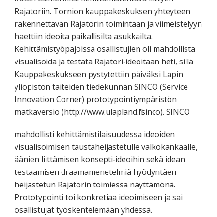
Rajatoriin. Tornion kauppakeskuksen yhteyteen
rakennettavan Rajatorin toimintaan ja viimeistelyyn
haettiin ideoita paikallisilta asukkailta.
Kehittämistyöpajoissa osallistujien oli mahdollista
visualisoida ja testata Rajatori‐ideoitaan heti, sillä
Kauppakeskukseen pystytettiin päiväksi Lapin
yliopiston taiteiden tiedekunnan SINCO (Service
Innovation Corner) prototypointiympäristön
matkaversio (http://www.ulapland.fi/sinco). SINCO
mahdollisti kehittämistilaisuudessa ideoiden
visualisoimisen taustaheijastetulle valkokankaalle,
äänien liittämisen konsepti‐ideoihin sekä idean
testaamisen draamamenetelmiä hyödyntäen
heijastetun Rajatorin toimiessa näyttämönä.
Prototypointi toi konkretiaa ideoimiseen ja sai
osallistujat työskentelemään yhdessä.