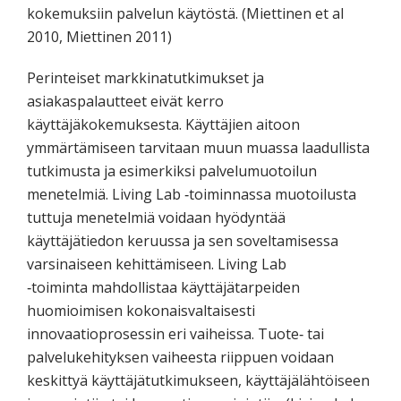
kokemuksiin palvelun käytöstä. (Miettinen et al
2010, Miettinen 2011)
Perinteiset markkinatutkimukset ja
asiakaspalautteet eivät kerro
käyttäjäkokemuksesta. Käyttäjien aitoon
ymmärtämiseen tarvitaan muun muassa laadullista
tutkimusta ja esimerkiksi palvelumuotoilun
menetelmiä. Living Lab ‐toiminnassa muotoilusta
tuttuja menetelmiä voidaan hyödyntää
käyttäjätiedon keruussa ja sen soveltamisessa
varsinaiseen kehittämiseen. Living Lab
‐toiminta mahdollistaa käyttäjätarpeiden
huomioimisen kokonaisvaltaisesti
innovaatioprosessin eri vaiheissa. Tuote‐ tai
palvelukehityksen vaiheesta riippuen voidaan
keskittyä käyttäjätutkimukseen, käyttäjälähtöiseen