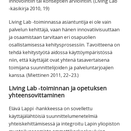
innovointiin tai konseptien arviointiin. (Living Lab
‐käsikirja 2010, 19)
Living Lab ‐toiminnassa asiantuntija ei ole vain
palvelun kehittäjä, vaan hänen innovatiivisuuttaan
ja osaamistaan tarvitaan eri osapuolien
osallistamisessa kehitysprosessiin. Tavoitteena on
tehdä kehitystyötä aidossa käyttöympäristössä
niin, että käyttäjät ovat yhtenä tasavertaisena
toimijana suunnittelijoiden ja palveluntarjoajien
kanssa. (Miettinen 2011, 22–23.)
Living Lab ‐toiminnan ja opetuksen
yhteensovittaminen
Elävä Lappi ‐hankkeessa on sovellettu
käyttäjälähtöisiä suunnittelumenetelmiä
yhteiskehittämisessä ja integroitu Lapin yliopiston