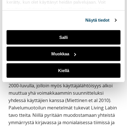
Living Lab ‐toimintaa ja palvelumuotoilua sekä
kerätty, kun olet käyttänyt heidän palvelujaan. Voit
muotoiluajattelua. Palvelumuotoilu on
muuttaa evästeasetuksiesi hyväksyntää sivuston
yhteiskehittämistä, empatiaa ja osallistumista.
alalaidassa olevasta
Evästeasetukset
linkistä.
Näytä tiedot
Muotoiluajattelu taas hyödyntää luovia
työskentelytapoja, esimerkiksi palvelumuotoilun
Salli
menetelmiä, joiden avulla tuotetaan kokonaan
uusia ratkaisuja suunnitteluongelmiin. Keskeistä
Muokkaa
muotoiluajattelussa on ihmiskeskeisuus ja
käyttäjätiedon hyödyntäminen. (Miettinen 2011)
Kiellä
Muotoilussa palvelujen kehittäminen nousi esille
2000‐luvulla, jolloin myös käyttäjälähtöisyys alkoi
muuttua yhä voimakkaammin suunnitteluksi
yhdessä käyttäjien kanssa (Miettinen et al 2010).
Palvelumuotoilun menetelmät tukevat Living Labin
tavo tteita. Niillä pyritään muodostamaan yhteistä
ymmärrystä kirjavassa ja monialaisessa tiimissä ja