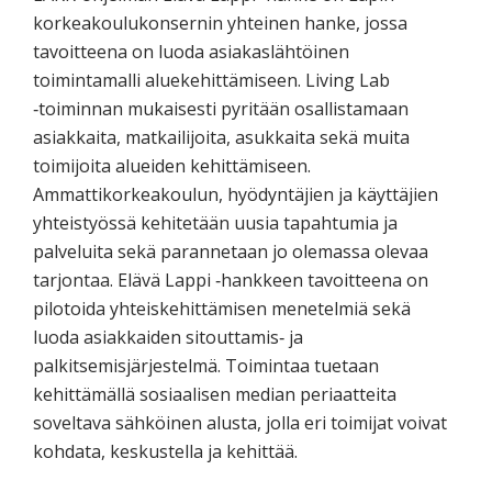
korkeakoulukonsernin yhteinen hanke, jossa
tavoitteena on luoda asiakaslähtöinen
toimintamalli aluekehittämiseen. Living Lab
‐toiminnan mukaisesti pyritään osallistamaan
asiakkaita, matkailijoita, asukkaita sekä muita
toimijoita alueiden kehittämiseen.
Ammattikorkeakoulun, hyödyntäjien ja käyttäjien
yhteistyössä kehitetään uusia tapahtumia ja
palveluita sekä parannetaan jo olemassa olevaa
tarjontaa. Elävä Lappi ‐hankkeen tavoitteena on
pilotoida yhteiskehittämisen menetelmiä sekä
luoda asiakkaiden sitouttamis‐ ja
palkitsemisjärjestelmä. Toimintaa tuetaan
kehittämällä sosiaalisen median periaatteita
soveltava sähköinen alusta, jolla eri toimijat voivat
kohdata, keskustella ja kehittää.