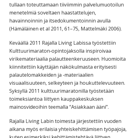
tullaan toteuttamaan tiiviimmin palvelumuotoilun
menetelmiä soveltaen haastattelujen,
havainnoinnin ja itsedokumentoinnin avulla
(Hämäläinen et al 2011, 61–75, Mattelmäki 2006).
Keväällä 2011 Rajalla Living Labissa työstettiin
Kulttuurimaraton‐opintojaksolla inspiroivaa
virikemateriaalia palautteenkeruuseen. Huomioita
kiinnitettiin käyttäjän näkökulmasta erityisesti
palautelomakkeiden ja ‐materiaalien
visuaalisuuteen, selkeyteen ja houkuttelevuuteen.
Syksyllä 2011 kulttuurimaratonilla työstetään
toimeksiantoa liittyen kauppakeskuksen
mainosvideoihin teemalla “Asiakkaan ääni”.
Rajalla Living Labin toimesta järjestettiin vuoden
aikana myös erilaisia yhteiskehittämisen työpajoja,
kuten esimerkiksi kehittämistehtävä liittyen