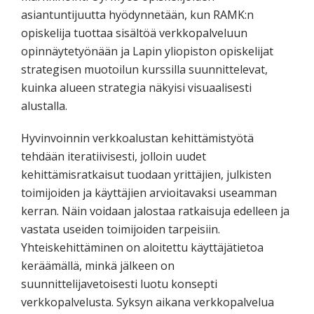
asiantuntijuutta hyödynnetään, kun RAMK:n
opiskelija tuottaa sisältöä verkkopalveluun
opinnäytetyönään ja Lapin yliopiston opiskelijat
strategisen muotoilun kurssilla suunnittelevat,
kuinka alueen strategia näkyisi visuaalisesti
alustalla.
Hyvinvoinnin verkkoalustan kehittämistyötä
tehdään iteratiivisesti, jolloin uudet
kehittämisratkaisut tuodaan yrittäjien, julkisten
toimijoiden ja käyttäjien arvioitavaksi useamman
kerran. Näin voidaan jalostaa ratkaisuja edelleen ja
vastata useiden toimijoiden tarpeisiin.
Yhteiskehittäminen on aloitettu käyttäjätietoa
keräämällä, minkä jälkeen on
suunnittelijavetoisesti luotu konsepti
verkkopalvelusta. Syksyn aikana verkkopalvelua