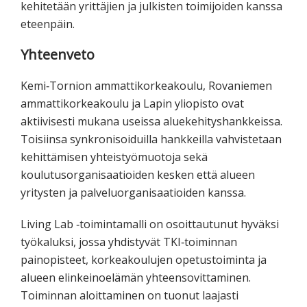
kehitetään yrittäjien ja julkisten toimijoiden kanssa
eteenpäin.
Yhteenveto
Kemi‐Tornion ammattikorkeakoulu, Rovaniemen
ammattikorkeakoulu ja Lapin yliopisto ovat
aktiivisesti mukana useissa aluekehityshankkeissa.
Toisiinsa synkronisoiduilla hankkeilla vahvistetaan
kehittämisen yhteistyömuotoja sekä
koulutusorganisaatioiden kesken että alueen
yritysten ja palveluorganisaatioiden kanssa.
Living Lab ‐toimintamalli on osoittautunut hyväksi
työkaluksi, jossa yhdistyvät TKI‐toiminnan
painopisteet, korkeakoulujen opetustoiminta ja
alueen elinkeinoelämän yhteensovittaminen.
Toiminnan aloittaminen on tuonut laajasti