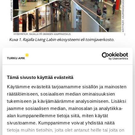
Kuva 1. Rajalla Living Labin ekosysteemi eli toimijaverkosto.
Living Lab ‐toiminnassa käyttäjälähtöisyys ja
toiminnan avoimuus ovat avainasemassa.
Kehittämisessä käytetään menetelmiä ja
tekniikoita, joilla pyritään osallistamaan kaikki
Tämä sivusto käyttää evästeitä
toimijat yhteiskehittämiseen. Yhteiskehittämisessä
Käytämme evästeitä tarjoamamme sisällön ja mainosten
koulutetut suunnittelijat, muut asiantuntijat sekä
räätälöimiseen, sosiaalisen median ominaisuuksien
tuotteiden ja palveluiden käyttäjät toimivat
tukemiseen ja kävijämäärämme analysoimiseen. Lisäksi
suunnitteluprosessissa yhteistyössä (Sanders &
jaamme sosiaalisen median, mainosalan ja analytiikka-
Stappers 2008, 6–7).
alan kumppaneillemme tietoja siitä, miten käytät
sivustoamme. Kumppanimme voivat yhdistää näitä
Innovoinnin käyttäjälähtöinen näkökulma yhdistää
tietoja muihin tietoihin, joita olet antanut heille tai joita on