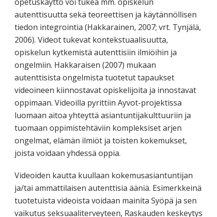
opetuskäyttö voi tukea mm. opiskelun
autenttisuutta sekä teoreettisen ja käytännöllisen
tiedon integrointia (Hakkarainen, 2007; vrt. Tynjälä,
2006). Videot tukevat kontekstuaalisuutta,
opiskelun kytkemistä autenttisiin ilmiöihin ja
ongelmiin. Hakkaraisen (2007) mukaan
autenttisista ongelmista tuotetut tapaukset
videoineen kiinnostavat opiskelijoita ja innostavat
oppimaan. Videoilla pyrittiin Ayvot-projektissa
luomaan aitoa yhteyttä asiantuntijakulttuuriin ja
tuomaan oppimistehtäviin kompleksiset arjen
ongelmat, elämän ilmiöt ja toisten kokemukset,
joista voidaan yhdessä oppia.
Videoiden kautta kuullaan kokemusasiantuntijan
ja/tai ammattilaisen autenttisia ääniä. Esimerkkeinä
tuotetuista videoista voidaan mainita Syöpä ja sen
vaikutus seksuaaliterveyteen, Raskauden keskeytys