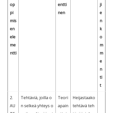
op
entti
ji
pi
nen
e
mis
n
en
k
ele
o
me
m
ntti
m
e
n
ti
t
2.
Tehtäviä, joilla o
Teori
Heijastaako
AU
n selkeä yhteys o
apain
tehtävä teh