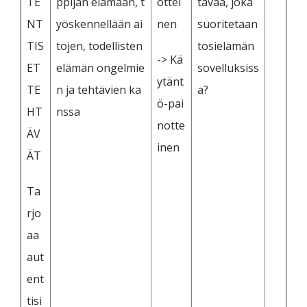
TE
ppijan elämään, t
ottei
tävää, joka
NT
yöskennellään ai
nen
suoritetaan
TIS
tojen, todellisten
tosielämän
-> Kä
ET
elämän ongelmie
sovelluksiss
ytänt
TE
n ja tehtävien ka
a?
ö-pai
HT
nssa
notte
ÄV
inen
ÄT
Ta
rjo
aa
aut
ent
tisi