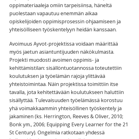
oppimateriaaleja omiin tarpeisiinsa, häneltä
puolestaan vapautuu enemmän aikaa
opiskelijoiden oppimisprosessin ohjaamiseen ja
yhteisölliseen työskentelyyn heidän kanssaan.
Avoimuus Ayvot-projektissa voidaan määrittää
myös jaetun asiantuntijuuden näkökulmasta.
Projekti muodosti avoimen oppimis- ja
kehittämistilan: sisällöntuotannossa toteutettiin
koulutuksen ja työelämän rajoja ylittävää
yhteistoimintaa. Näin projektissa toimittiin itse
tavalla, jota kehitettävään koulutukseen haluttiin
sisällyttää. Tulevaisuuden työelämässä korostuu
yhä voimakkaammin yhteisöllinen työskentely ja
jakaminen (ks. Herrington, Reeves & Oliver, 2010;
Bonk ym., 2006; Equipping Every Learner for the 21
St Century). Ongelmia ratkotaan yhdessä