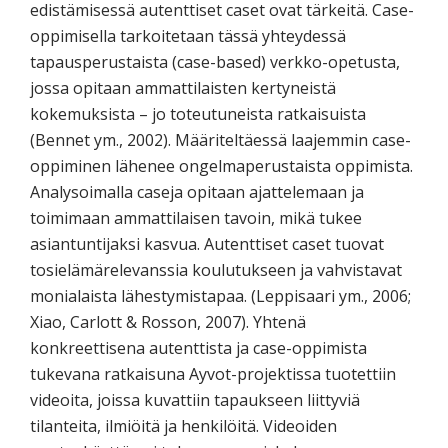
edistämisessä autenttiset caset ovat tärkeitä. Case-
oppimisella tarkoitetaan tässä yhteydessä
tapausperustaista (case-based) verkko-opetusta,
jossa opitaan ammattilaisten kertyneistä
kokemuksista – jo toteutuneista ratkaisuista
(Bennet ym., 2002). Määriteltäessä laajemmin case-
oppiminen lähenee ongelmaperustaista oppimista.
Analysoimalla caseja opitaan ajattelemaan ja
toimimaan ammattilaisen tavoin, mikä tukee
asiantuntijaksi kasvua. Autenttiset caset tuovat
tosielämärelevanssia koulutukseen ja vahvistavat
monialaista lähestymistapaa. (Leppisaari ym., 2006;
Xiao, Carlott & Rosson, 2007). Yhtenä
konkreettisena autenttista ja case-oppimista
tukevana ratkaisuna Ayvot-projektissa tuotettiin
videoita, joissa kuvattiin tapaukseen liittyviä
tilanteita, ilmiöitä ja henkilöitä. Videoiden