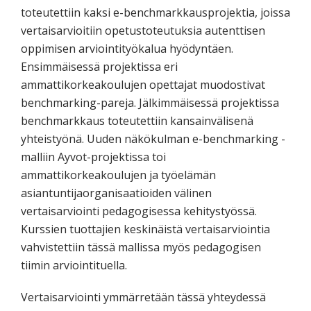
toteutettiin kaksi e-benchmarkkausprojektia, joissa
vertaisarvioitiin opetustoteutuksia autenttisen
oppimisen arviointityökalua hyödyntäen.
Ensimmäisessä projektissa eri
ammattikorkeakoulujen opettajat muodostivat
benchmarking-pareja. Jälkimmäisessä projektissa
benchmarkkaus toteutettiin kansainvälisenä
yhteistyönä. Uuden näkökulman e-benchmarking -
malliin Ayvot-projektissa toi
ammattikorkeakoulujen ja työelämän
asiantuntijaorganisaatioiden välinen
vertaisarviointi pedagogisessa kehitystyössä.
Kurssien tuottajien keskinäistä vertaisarviointia
vahvistettiin tässä mallissa myös pedagogisen
tiimin arviointituella.
Vertaisarviointi ymmärretään tässä yhteydessä