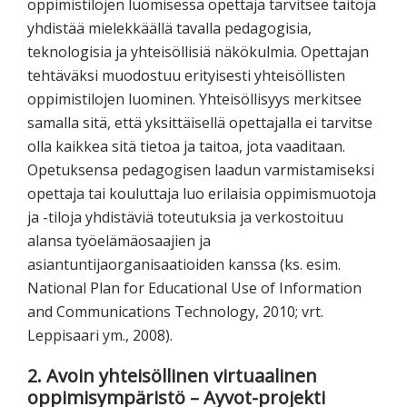
oppimistilojen luomisessa opettaja tarvitsee taitoja
yhdistää mielekkäällä tavalla pedagogisia,
teknologisia ja yhteisöllisiä näkökulmia. Opettajan
tehtäväksi muodostuu erityisesti yhteisöllisten
oppimistilojen luominen. Yhteisöllisyys merkitsee
samalla sitä, että yksittäisellä opettajalla ei tarvitse
olla kaikkea sitä tietoa ja taitoa, jota vaaditaan.
Opetuksensa pedagogisen laadun varmistamiseksi
opettaja tai kouluttaja luo erilaisia oppimismuotoja
ja -tiloja yhdistäviä toteutuksia ja verkostoituu
alansa työelämäosaajien ja
asiantuntijaorganisaatioiden kanssa (ks. esim.
National Plan for Educational Use of Information
and Communications Technology, 2010; vrt.
Leppisaari ym., 2008).
2. Avoin yhteisöllinen virtuaalinen
oppimisympäristö – Ayvot-projekti