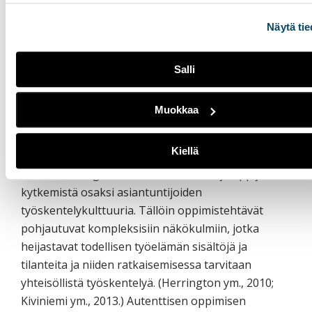
Toisaalta autenttinen oppiminen merkitsee
Näytä tie
yhteisöllistä oppimista, jossa opitaan vertaisilta ja
heidän kanssaan (Herrington ym., 2010). Oppija tuo
koko ajan myös oppimisyhteisön yhteiseen
Salli
oppimisprosessiin oman kontekstinsa,
kokemuksensa ja sekä jakaa oppimisresursseja
Muokkaa
(avoimia aineistoja).
Kiellä
Autenttinen oppiminen tarkoittaa mahdollisuutta
todellisten ongelmien ratkaisemiseen ja oppijoiden
kytkemistä osaksi asiantuntijoiden
työskentelykulttuuria. Tällöin oppimistehtävät
pohjautuvat kompleksisiin näkökulmiin, jotka
heijastavat todellisen työelämän sisältöjä ja
tilanteita ja niiden ratkaisemisessa tarvitaan
yhteisöllistä työskentelyä. (Herrington ym., 2010;
Kiviniemi ym., 2013.) Autenttisen oppimisen