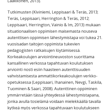
Laakkonen, 2013).
Tutkimusten (Kiviniemi, Leppisaari & Teräs, 2013;
Teräs, Leppisaari, Herrington & Teräs, 2012;
Leppisaari, Herrington, Vainio & Im, 2013) mukaan
situationaalisen oppimisen maisemasta nouseva
autenttisen oppimisen lähestymistapa voi tukea 21.
vuosisadan taitojen oppimista tukevien
pedagogisten ratkaisujen löytämisessä.
Korkeakoulujen arviointineuvoston suorittama
kansallinen verkossa tapahtuvan koulutuksen
arviointi nosti esiin haasteen autenttisuuden
vahvistamisesta ammattikorkeakoulujen verkko-
opetuksessa (Leppisaari, Ihanainen, Nevgi, Taskila,
Tuominen & Saari, 2008). Autenttinen oppiminen
ymmärretään tässä yhteydessä lähestymistapana,
jonka avulla tosielämä voidaan mielekkäällä tavalla
kytkeä myös verkossa tapahtuvaan koulutukseen