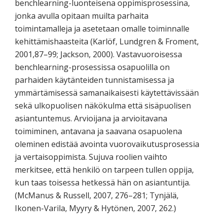
benchlearning-luonteisena oppimisprosessina,
jonka avulla opitaan muilta parhaita
toimintamalleja ja asetetaan omalle toiminnalle
kehittämishaasteita (Karlöf, Lundgren & Froment,
2001,87–99; Jackson, 2000). Vastavuoroisessa
benchlearning-prosessissa osapuolilla on
parhaiden käytänteiden tunnistamisessa ja
ymmärtämisessä samanaikaisesti käytettävissään
sekä ulkopuolisen näkökulma että sisäpuolisen
asiantuntemus. Arvioijana ja arvioitavana
toimiminen, antavana ja saavana osapuolena
oleminen edistää avointa vuorovaikutusprosessia
ja vertaisoppimista. Sujuva roolien vaihto
merkitsee, että henkilö on tarpeen tullen oppija,
kun taas toisessa hetkessä hän on asiantuntija.
(McManus & Russell, 2007, 276–281; Tynjälä,
Ikonen-Varila, Myyry & Hytönen, 2007, 262.)