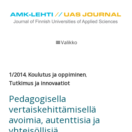
Hyppää
Hyppää
Hyppää
pääsisältöön
ensisijaiseen
alatunnisteeseen
sivupalkkiin
UAS
AMK-
Journal
lehti
Valikko
on
ammattikorkeakoulujen
verkkojulkaisu,
joka
1/2014
Koulutus ja oppiminen
,
,
viestittää
Tutkimus ja innovaatiot
ammattikorkeakoulujen
tutkimus-,
Pedagogisella
kehittämis-
vertaiskehittämisellä
ja
innovaatiotoiminnasta
avoimia, autenttisia ja
sekä
yhteisöllisiä
ammattikorkeakoulutusta