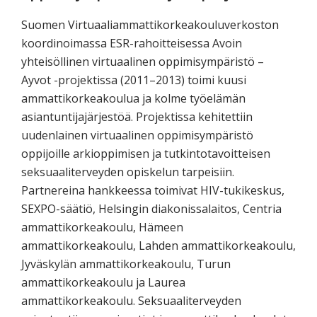
Suomen Virtuaaliammattikorkeakouluverkoston
koordinoimassa ESR-rahoitteisessa Avoin
yhteisöllinen virtuaalinen oppimisympäristö –
Ayvot -projektissa (2011–2013) toimi kuusi
ammattikorkeakoulua ja kolme työelämän
asiantuntijajärjestöä. Projektissa kehitettiin
uudenlainen virtuaalinen oppimisympäristö
oppijoille arkioppimisen ja tutkintotavoitteisen
seksuaaliterveyden opiskelun
tarpeisiin.
Partnereina hankkeessa toimivat HIV-tukikeskus,
SEXPO-säätiö, Helsingin diakonissalaitos, Centria
ammattikorkeakoulu, Hämeen
ammattikorkeakoulu, Lahden ammattikorkeakoulu,
Jyväskylän ammattikorkeakoulu, Turun
ammattikorkeakoulu ja Laurea
ammattikorkeakoulu. Seksuaaliterveyden