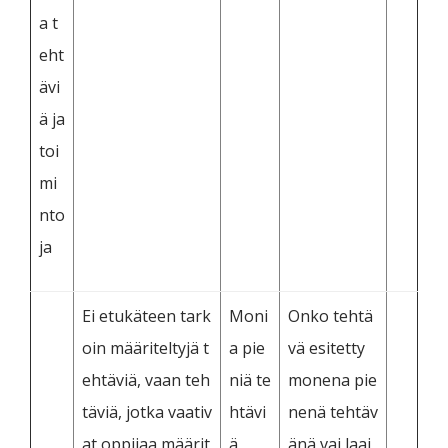
a t
eht
ävi
ä ja
toi
mi
nto
ja
Ei etukäteen tark
Moni
Onko tehtä
oin määriteltyjä t
a pie
vä esitetty
ehtäviä, vaan teh
niä te
monena pie
täviä, jotka vaativ
htävi
nenä tehtäv
at oppijaa määrit
ä
änä vai laaj