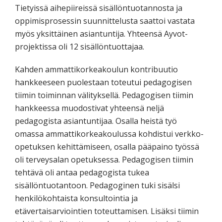
Tietyissä aihepiireissä sisällöntuotannosta ja
oppimisprosessin suunnittelusta saattoi vastata
myös yksittäinen asiantuntija. Yhteensä Ayvot-
projektissa oli 12 sisällöntuottajaa.
Kahden ammattikorkeakoulun kontribuutio
hankkeeseen puolestaan toteutui pedagogisen
tiimin toiminnan välityksellä. Pedagogisen tiimin
hankkeessa muodostivat yhteensä neljä
pedagogista asiantuntijaa. Osalla heistä työ
omassa ammattikorkeakoulussa kohdistui verkko-
opetuksen kehittämiseen, osalla pääpaino työssä
oli terveysalan opetuksessa. Pedagogisen tiimin
tehtävä oli antaa pedagogista tukea
sisällöntuotantoon. Pedagoginen tuki sisälsi
henkilökohtaista konsultointia ja
etävertaisarviointien toteuttamisen. Lisäksi tiimin