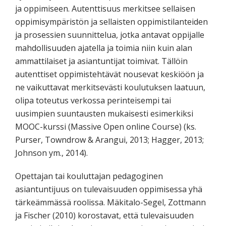
ja oppimiseen. Autenttisuus merkitsee sellaisen
oppimisympäristön ja sellaisten oppimistilanteiden
ja prosessien suunnittelua, jotka antavat oppijalle
mahdollisuuden ajatella ja toimia niin kuin alan
ammattilaiset ja asiantuntijat toimivat. Tällöin
autenttiset oppimistehtävät nousevat keskiöön ja
ne vaikuttavat merkitsevästi koulutuksen laatuun,
olipa toteutus verkossa perinteisempi tai
uusimpien suuntausten mukaisesti esimerkiksi
MOOC-kurssi (Massive Open online Course) (ks.
Purser, Towndrow & Arangui, 2013; Hagger, 2013;
Johnson ym., 2014).
Opettajan tai kouluttajan pedagoginen
asiantuntijuus on tulevaisuuden oppimisessa yhä
tärkeämmässä roolissa. Mäkitalo-Segel, Zottmann
ja Fischer (2010) korostavat, että tulevaisuuden