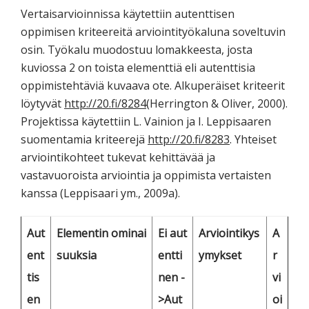
Vertaisarvioinnissa käytettiin autenttisen
oppimisen kriteereitä arviointityökaluna soveltuvin
osin. Työkalu muodostuu lomakkeesta, josta
kuviossa 2 on toista elementtiä eli autenttisia
oppimistehtäviä kuvaava ote. Alkuperäiset kriteerit
löytyvät
http://20.fi/8284
(Herrington & Oliver, 2000).
Projektissa käytettiin L. Vainion ja I. Leppisaaren
suomentamia kriteerejä
http://20.fi/8283
. Yhteiset
arviointikohteet tukevat kehittävää ja
vastavuoroista arviointia ja oppimista vertaisten
kanssa (Leppisaari ym., 2009a).
Aut
Elementin ominai
Ei aut
Arviointikys
A
ent
suuksia
entti
ymykset
r
tis
nen -
vi
en
>
Aut
oi