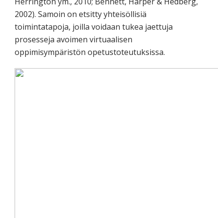
Herrington ym., 2010; Bennett, Harper & Hedberg,
2002). Samoin on etsitty yhteisöllisiä
toimintatapoja, joilla voidaan tukea jaettuja
prosesseja avoimen virtuaalisen
oppimisympäristön opetustoteutuksissa.