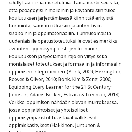
edellyttää uusia menetelmiä. Tämä merkitsee sitä,
että pedagogisiin malleihin ja käytänteisiin tulee
koulutuksen järjestämisessä kiinnittää erityistä
huomiota, samoin rikkaisiin ja autenttisiin
sisältöihin ja oppimateriaaliin. Tunnusomaista
uudenlaisille opetustoteutuksille ovat esimerkiksi
avointen oppimisympäristöjen luominen,
koulutuksen ja työelämän rajojen ylitys sekä
monialaiset toteutukset ja formaalin ja informaalin
oppimisen integroiminen. (Bonk, 2009; Herrington,
Reeves & Oliver, 2010; Bonk, Kim & Zeng, 2006;
Equipping Every Learner for the 21 St Century;
Johnson, Adams Becker, Estrada & Freeman, 2014).
Verkko-oppimisen nähdään olevan murroksessa,
jossa oppijalähtöiset ja yhteisölliset
oppimisympäristöt haastavat vallitsevat
oppimiskäsitykset (Häkkinen, Juntunen &