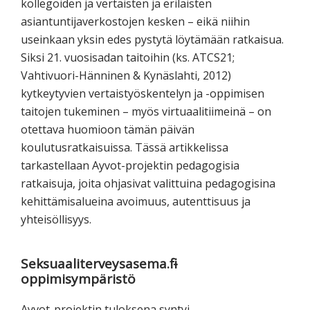
kollegoiden ja vertaisten ja erilaisten
asiantuntijaverkostojen kesken – eikä niihin
useinkaan yksin edes pystytä löytämään ratkaisua.
Siksi 21. vuosisadan taitoihin (ks. ATCS21;
Vahtivuori-Hänninen & Kynäslahti, 2012)
kytkeytyvien vertaistyöskentelyn ja -oppimisen
taitojen tukeminen – myös virtuaalitiimeinä – on
otettava huomioon tämän päivän
koulutusratkaisuissa. Tässä artikkelissa
tarkastellaan Ayvot-projektin pedagogisia
ratkaisuja, joita ohjasivat valittuina pedagogisina
kehittämisalueina avoimuus, autenttisuus ja
yhteisöllisyys.
Seksuaaliterveysasema.fi -
oppimisympäristö
Ayvot-projektin tuloksena syntyi