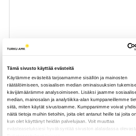
Kuvio 1. Autenttiset oppimisen erilaiset kontekstit (Herrington,
2012, sov. Kiviniemi, Leppisaari & Teräs, 2013).
Tämä sivusto käyttää evästeitä
Käytämme evästeitä tarjoamamme sisällön ja mainosten
Autenttisen oppimisen näkökulma merkitsee
räätälöimiseen, sosiaalisen median ominaisuuksien tukemise
ensinnäkin sitä, että opiskelussa oppijaa tuetaan
kävijämäärämme analysoimiseen. Lisäksi jaamme sosiaalis
tunnistamaan aihealueessa omat kokemuksensa ja
median, mainosalan ja analytiikka-alan kumppaneillemme tie
oma kontekstinsa. Tämä tukee opiskelijakeskeistä
siitä, miten käytät sivustoamme. Kumppanimme voivat yhdis
oppimista: jokainen tulee oppimisprosessiin
näitä tietoja muihin tietoihin, joita olet antanut heille tai joita o
omasta tulokulmastaan ja huolehtii oppimisesta
kun olet käyttänyt heidän palvelujaan. Voit muuttaa
asettamiensa tavoitteiden suuntaisesti sekä
evästeasetuksiesi hyväksyntää sivuston alalaidassa olevast
soveltaa oppimaansa omaan kontekstiinsa.
Evästeasetukset
linkistä.