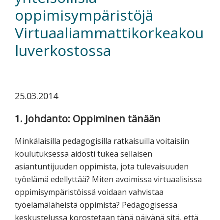
koskevasta
oppimisympäristöjä
tutkimuksesta
Virtuaaliammattikorkeakou
kaikille
luverkostossa
kiinnostuneille.
25.03.2014
1. Johdanto: Oppiminen tänään
Minkälaisilla pedagogisilla ratkaisuilla voitaisiin
koulutuksessa aidosti tukea sellaisen
asiantuntijuuden oppimista, jota tulevaisuuden
työelämä edellyttää? Miten avoimissa virtuaalisissa
oppimisympäristöissä voidaan vahvistaa
työelämäläheistä oppimista? Pedagogisessa
keskustelussa korostetaan tänä päivänä sitä, että