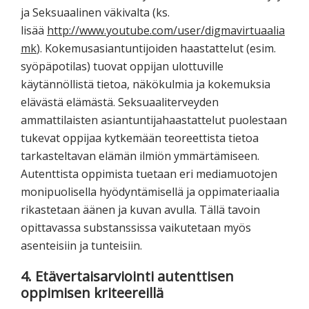
ja Seksuaalinen väkivalta (ks.
lisää
http://www.youtube.com/user/digmavirtuaalia
mk
). Kokemusasiantuntijoiden haastattelut (esim.
syöpäpotilas) tuovat oppijan ulottuville
käytännöllistä tietoa, näkökulmia ja kokemuksia
elävästä elämästä. Seksuaaliterveyden
ammattilaisten asiantuntijahaastattelut puolestaan
tukevat oppijaa kytkemään teoreettista tietoa
tarkasteltavan elämän ilmiön ymmärtämiseen.
Autenttista oppimista tuetaan eri mediamuotojen
monipuolisella hyödyntämisellä ja oppimateriaalia
rikastetaan äänen ja kuvan avulla. Tällä tavoin
opittavassa substanssissa vaikutetaan myös
asenteisiin ja tunteisiin.
4. Etävertaisarviointi autenttisen
oppimisen kriteereillä