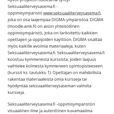
Seksuaaliterveysasema.fi -
oppimisympäristö
www.seksuaaliterveysasema.fi
,
joka on osa laajempaa DIGMA-ympäristöä. DIGMA
(moodle.amk.fi) on avoin yhteisöllinen
oppimisympäristö, joka on tarkoitettu kaikkien
opettajien ja oppijoiden käyttöön. DIGMA sisältää
myös kaikille avoimia materiaaleja, kuten
Seksuaaliterveysasema.fi. Seksuaaliterveysasema.fi
koostuu kymmenestä kurssista, joiden laajuus
vaihtelee kolmesta kymmeneen opintopisteeseen
(kurssit ks. taulukko 1). Opettajan on mahdollista
rakentaa materiaaleista omia kursseja tai
hyödyntää seksuaaliterveysaseman valmiita
kursseja.
Seksuaaliterveysasema.fi -oppimisympäristön
visuaalinen ilme ja autenttinen kuvamaailma