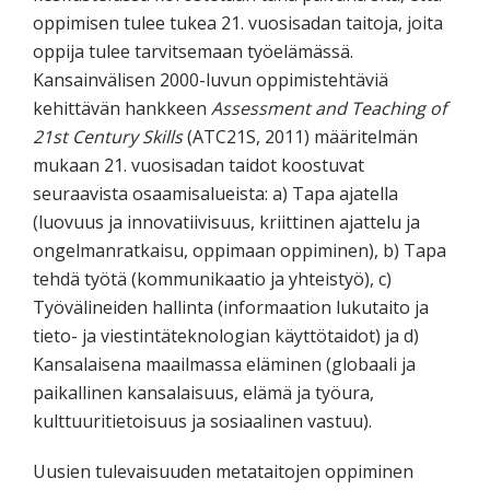
oppimisen tulee tukea 21. vuosisadan taitoja, joita
oppija tulee tarvitsemaan työelämässä.
Kansainvälisen 2000-luvun oppimistehtäviä
kehittävän hankkeen
Assessment and Teaching of
21st Century Skills
(ATC21S, 2011) määritelmän
mukaan 21. vuosisadan taidot koostuvat
seuraavista osaamisalueista: a) Tapa ajatella
(luovuus ja innovatiivisuus, kriittinen ajattelu ja
ongelmanratkaisu, oppimaan oppiminen), b) Tapa
tehdä työtä (kommunikaatio ja yhteistyö), c)
Työvälineiden hallinta (informaation lukutaito ja
tieto- ja viestintäteknologian käyttötaidot) ja d)
Kansalaisena maailmassa eläminen (globaali ja
paikallinen kansalaisuus, elämä ja työura,
kulttuuritietoisuus ja sosiaalinen vastuu).
Uusien tulevaisuuden metataitojen oppiminen