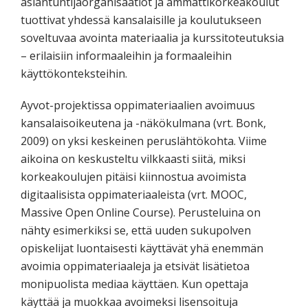
asiantuntijaorganisaatiot ja ammattikorkeakoulut
tuottivat yhdessä kansalaisille ja koulutukseen
soveltuvaa avointa materiaalia ja kurssitoteutuksia
– erilaisiin informaaleihin ja formaaleihin
käyttökonteksteihin.
Ayvot-projektissa oppimateriaalien avoimuus
kansalaisoikeutena ja -näkökulmana (vrt. Bonk,
2009) on yksi keskeinen peruslähtökohta. Viime
aikoina on keskusteltu vilkkaasti siitä, miksi
korkeakoulujen pitäisi kiinnostua avoimista
digitaalisista oppimateriaaleista (vrt. MOOC,
Massive Open Online Course). Perusteluina on
nähty esimerkiksi se, että uuden sukupolven
opiskelijat luontaisesti käyttävät yhä enemmän
avoimia oppimateriaaleja ja etsivät lisätietoa
monipuolista mediaa käyttäen. Kun opettaja
käyttää ja muokkaa avoimeksi lisensoituja