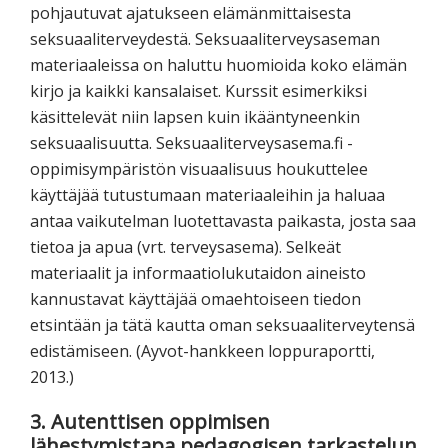
pohjautuvat ajatukseen elämänmittaisesta
seksuaaliterveydestä. Seksuaaliterveysaseman
materiaaleissa on haluttu huomioida koko elämän
kirjo ja kaikki kansalaiset. Kurssit esimerkiksi
käsittelevät niin lapsen kuin ikääntyneenkin
seksuaalisuutta. Seksuaaliterveysasema.fi -
oppimisympäristön visuaalisuus houkuttelee
käyttäjää tutustumaan materiaaleihin ja haluaa
antaa vaikutelman luotettavasta paikasta, josta saa
tietoa ja apua (vrt. terveysasema). Selkeät
materiaalit ja informaatiolukutaidon aineisto
kannustavat käyttäjää omaehtoiseen tiedon
etsintään ja tätä kautta oman seksuaaliterveytensä
edistämiseen. (Ayvot-hankkeen loppuraportti,
2013.)
3. Autenttisen oppimisen
lähestymistapa pedagogisen tarkastelun