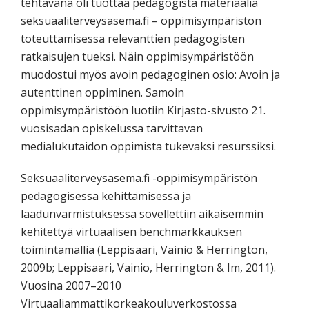
tehtävänä oli tuottaa pedagogista materiaalia
seksuaaliterveysasema.fi – oppimisympäristön
toteuttamisessa relevanttien pedagogisten
ratkaisujen tueksi. Näin oppimisympäristöön
muodostui myös avoin pedagoginen osio: Avoin ja
autenttinen oppiminen. Samoin
oppimisympäristöön luotiin Kirjasto-sivusto 21.
vuosisadan opiskelussa tarvittavan
medialukutaidon oppimista tukevaksi resurssiksi.
Seksuaaliterveysasema.fi -oppimisympäristön
pedagogisessa kehittämisessä ja
laadunvarmistuksessa sovellettiin aikaisemmin
kehitettyä virtuaalisen benchmarkkauksen
toimintamallia (Leppisaari, Vainio & Herrington,
2009b; Leppisaari, Vainio, Herrington & Im, 2011).
Vuosina 2007–2010
Virtuaaliammattikorkeakouluverkostossa