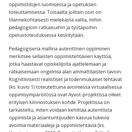
oppimistilojen luomisessa ja opetuksen
toteuttamisessa. Toisaalta joiltain osin on
tilannekohtaisesti mielekästä valita, mihin
pedagogisiin ratkaisuihin ja työtapoihin
opetustoteutuksessa keskitytään.
Pedagogisena mallina autenttinen oppiminen
merkitsee sellaisten oppimistehtävien käyttöä,
jotka haastavat opiskelijoita ajattelemaan ja
ratkaisemaan ongelmia alan ammattilaisten tavoin.
Kognitiivisesti realistiset ja todenmukaiset tehtävät
(ks. kuvio 1) toteutettuina avoimessa virtuaalisessa
oppimisympäristössä ovat Ayvot-projektissa olleet
erityisen kiinnostuksen kohde. Projektissa on
tarkasteltu, miten voidaan kehittää autenttista
oppimista ja asiantuntijuuden kasvua tukevia
avoimia materiaaleja ja oppimistehtäviä (ks.