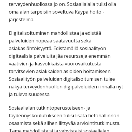
terveydenhuollossa jo on. Sosiaalialalla tulisi olla
oma alan tarpeisiin soveltuva Käypä hoito -
järjestelmä.
Digitalisoituminen mahdollistaa ja edistää
palveluiden nopeaa saatavuutta sekä
asiakaslähtöisyyttä. Edistämällä sosiaalityön
digitaalisia palveluita jää resursseja enemmän
vaativien ja kasvokkaista vuorovaikutusta
tarvitsevien asiakkaiden asioiden hoitamiseen.
Sosiaalityön palveluiden digitalisoitumisen tulee
näkyä terveydenhuollon digipalveluiden rinnalla nyt
ja tulevaisuudessa.
Sosiaalialan tutkintoperusteiseen- ja
täydennyskoulutukseen tulisi lisätä tietohallinnon
osaamista sekä siihen liittyvää arviointitutkimusta.
Tämä mahdollistaisi ja vahvistaisi sosiaalialan