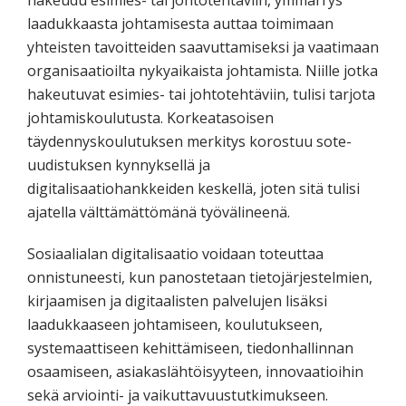
hakeudu esimies- tai johtotehtäviin, ymmärrys
laadukkaasta johtamisesta auttaa toimimaan
yhteisten tavoitteiden saavuttamiseksi ja vaatimaan
organisaatioilta nykyaikaista johtamista. Niille jotka
hakeutuvat esimies- tai johtotehtäviin, tulisi tarjota
johtamiskoulutusta. Korkeatasoisen
täydennyskoulutuksen merkitys korostuu sote-
uudistuksen kynnyksellä ja
digitalisaatiohankkeiden keskellä, joten sitä tulisi
ajatella välttämättömänä työvälineenä.
Sosiaalialan digitalisaatio voidaan toteuttaa
onnistuneesti, kun panostetaan tietojärjestelmien,
kirjaamisen ja digitaalisten palvelujen lisäksi
laadukkaaseen johtamiseen, koulutukseen,
systemaattiseen kehittämiseen, tiedonhallinnan
osaamiseen, asiakaslähtöisyyteen, innovaatioihin
sekä arviointi- ja vaikuttavuustutkimukseen.