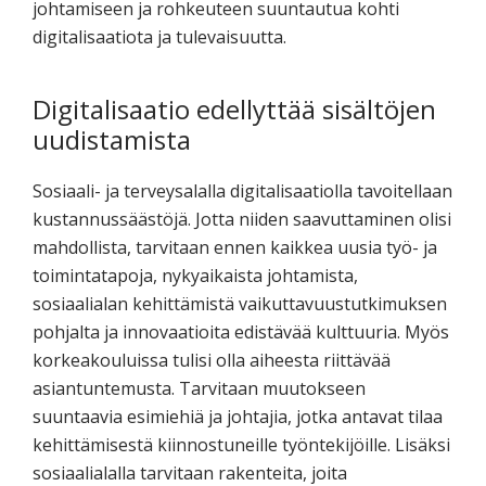
johtamiseen ja rohkeuteen suuntautua kohti
digitalisaatiota ja tulevaisuutta.
Digitalisaatio edellyttää sisältöjen
uudistamista
Sosiaali- ja terveysalalla digitalisaatiolla tavoitellaan
kustannussäästöjä. Jotta niiden saavuttaminen olisi
mahdollista, tarvitaan ennen kaikkea uusia työ- ja
toimintatapoja, nykyaikaista johtamista,
sosiaalialan kehittämistä vaikuttavuustutkimuksen
pohjalta ja innovaatioita edistävää kulttuuria. Myös
korkeakouluissa tulisi olla aiheesta riittävää
asiantuntemusta. Tarvitaan muutokseen
suuntaavia esimiehiä ja johtajia, jotka antavat tilaa
kehittämisestä kiinnostuneille työntekijöille. Lisäksi
sosiaalialalla tarvitaan rakenteita, joita