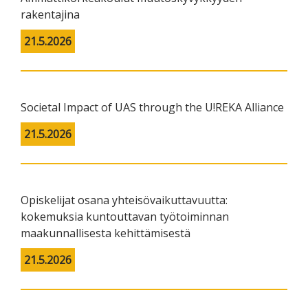
rakentajina
21.5.2026
Societal Impact of UAS through the U!REKA Alliance
21.5.2026
Opiskelijat osana yhteisövaikuttavuutta:
kokemuksia kuntouttavan työtoiminnan
maakunnallisesta kehittämisestä
21.5.2026