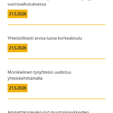
vuorovaikutuksessa
21.5.2026
Yhteisöllisesti arvoa luova korkeakoulu
21.5.2026
Monikielinen työyhteisö uudistuu
yhteiskehittämällä
21.5.2026
Ammattikorkeakoulut muutoskyvykkyyden