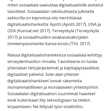
miten sosiaaliala saavuttaa digitalisaatiolle asetetut
tavoitteet. Sosiaalialan näkökulmasta julkisella
sektorilla on käynnissä viisi merkittävää
digitalisaatiohanketta: Apotti (Apotti 2017), UNA ja
ODA (Kunnat.net 2017), Terveyskylä (Terveyskylä
2017) ja sosiaalihuollon asiakasasiakirjalain
toimeenpanohanke Kansa-koulu (THL 2017).
Näissä digitalisaatiohankkeissa sosiaaliala kehittyy
terveydenhuollon rinnalla. Tavoitteena on luoda
yhtenäiset tietojärjestelmät ja käyttäjäystävälliset
digitaaliset palvelut. Sote-alan yhteiset
digitalisaatiohankkeet luovat rakenteita
moniammatilliseen ja monialaiseen yhteistyöhön.
Sosiaalialan digitalisaation suurimmat haasteet
eivät kuitenkaan liity teknologiaan tai tiedon
kirjaamiseen. Ne liittyvät työn sisältöihin,