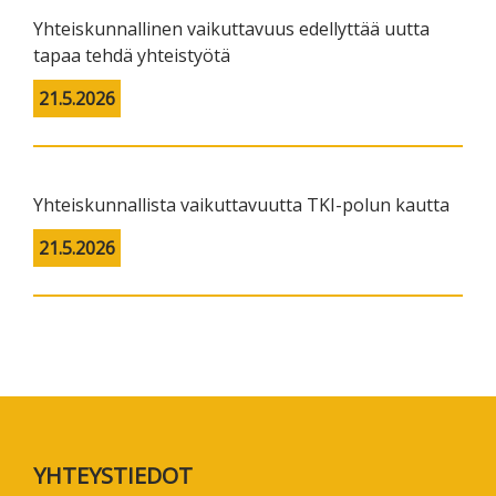
Yhteiskunnallinen vaikuttavuus edellyttää uutta
tapaa tehdä yhteistyötä
21.5.2026
Yhteiskunnallista vaikuttavuutta TKI-polun kautta
21.5.2026
Footer
YHTEYSTIEDOT