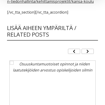
n-tiedonhallinta/kehittamisprojektit/kansa-koulu
[/vc_tta_section][/vc_tta_accordion]
LISÄÄ AIHEEN YMPÄRILTÄ /
RELATED POSTS