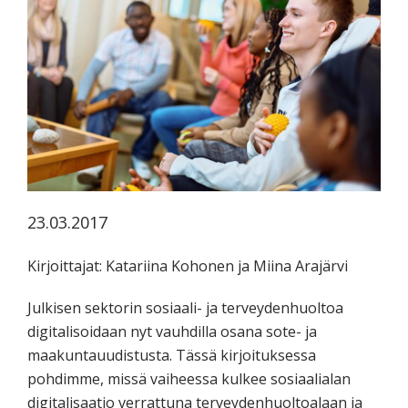
koskevasta
tutkimuksesta
kaikille
kiinnostuneille.
23.03.2017
Kirjoittajat: Katariina Kohonen ja Miina Arajärvi
Julkisen sektorin sosiaali- ja terveydenhuoltoa
digitalisoidaan nyt vauhdilla osana sote- ja
maakuntauudistusta. Tässä kirjoituksessa
pohdimme, missä vaiheessa kulkee sosiaalialan
digitalisaatio verrattuna terveydenhuoltoalaan ja