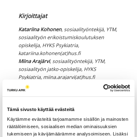
Kirjoittajat
Katariina Kohonen
, sosiaalityöntekijä, YTM,
sosiaalityön erikoistumiskoulutuksen
opiskelija, HYKS Psykiatria,
katariina.kohonen(at)hus.fi
Miina Arajärvi
, sosiaalityöntekijä, YTM,
sosiaalityön jatko-opiskelija, HYKS
Psykiatria, miina.arajarvi(at)hus.fi
[vc_tta_accordion active_section=”0″ no_fill=”true”
el_class=”lahteet”][vc_tta_section title=”Lähteet”
Tämä sivusto käyttää evästeitä
tab_id=”1458134585005-b3f22396-5506″]
Käytämme evästeitä tarjoamamme sisällön ja mainosten
Apotti. Haettu 29.1.2017.
http://www.apotti.fi/
räätälöimiseen, sosiaalisen median ominaisuuksien
tukemiseen ja kävijämäärämme analysoimiseen. Lisäksi