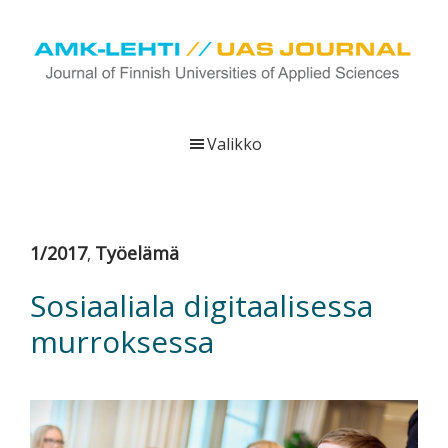
Hyppää
Hyppää
Hyppää
pääsisältöön
ensisijaiseen
alatunnisteeseen
sivupalkkiin
UAS
AMK-
Journal
lehti
Valikko
on
ammattikorkeakoulujen
verkkojulkaisu,
joka
1/2017
Työelämä
,
viestittää
ammattikorkeakoulujen
Sosiaaliala digitaalisessa
tutkimus-,
murroksessa
kehittämis-
ja
innovaatiotoiminnasta
sekä
ammattikorkeakoulutusta