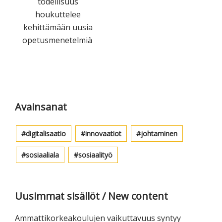
todellisuus
houkuttelee
kehittämään uusia
opetusmenetelmiä
Ensisijainen
sivupalkki
Avainsanat
digitalisaatio
innovaatiot
johtaminen
sosiaaliala
sosiaalityö
Uusimmat sisällöt / New content
Ammattikorkeakoulujen vaikuttavuus syntyy