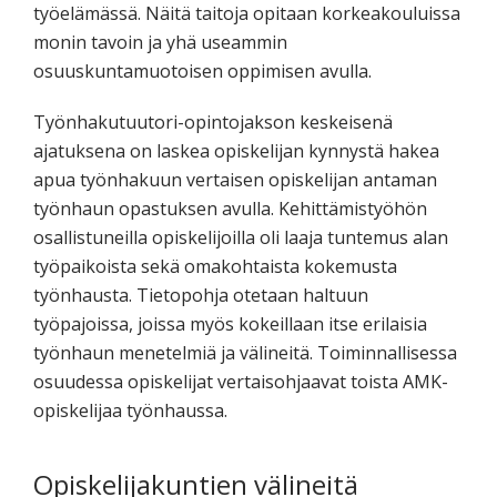
työelämässä. Näitä taitoja opitaan korkeakouluissa
monin tavoin ja yhä useammin
osuuskuntamuotoisen oppimisen avulla.
Työnhakutuutori-opintojakson keskeisenä
ajatuksena on laskea opiskelijan kynnystä hakea
apua työnhakuun vertaisen opiskelijan antaman
työnhaun opastuksen avulla. Kehittämistyöhön
osallistuneilla opiskelijoilla oli laaja tuntemus alan
työpaikoista sekä omakohtaista kokemusta
työnhausta. Tietopohja otetaan haltuun
työpajoissa, joissa myös kokeillaan itse erilaisia
työnhaun menetelmiä ja välineitä. Toiminnallisessa
osuudessa opiskelijat vertaisohjaavat toista AMK-
opiskelijaa työnhaussa.
Opiskelijakuntien välineitä