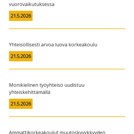
vuorovaikutuksessa
21.5.2026
Yhteisöllisesti arvoa luova korkeakoulu
21.5.2026
Monikielinen työyhteisö uudistuu
yhteiskehittämällä
21.5.2026
Ammattikorkeakoulut muutoskyvykkyyden