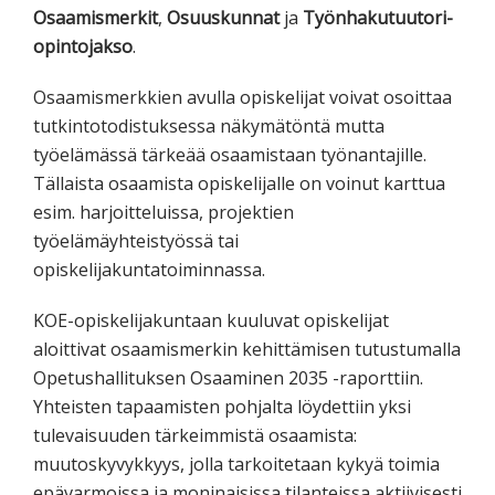
Osaamismerkit
,
Osuuskunnat
ja
Työnhakutuutori-
opintojakso
.
Osaamismerkkien avulla opiskelijat voivat osoittaa
tutkintotodistuksessa näkymätöntä mutta
työelämässä tärkeää osaamistaan työnantajille.
Tällaista osaamista opiskelijalle on voinut karttua
esim. harjoitteluissa, projektien
työelämäyhteistyössä tai
opiskelijakuntatoiminnassa.
KOE-opiskelijakuntaan kuuluvat opiskelijat
aloittivat osaamismerkin kehittämisen tutustumalla
Opetushallituksen Osaaminen 2035 -raporttiin.
Yhteisten tapaamisten pohjalta löydettiin yksi
tulevaisuuden tärkeimmistä osaamista:
muutoskyvykkyys, jolla tarkoitetaan kykyä toimia
epävarmoissa ja moninaisissa tilanteissa aktiivisesti