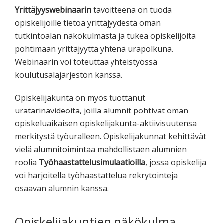
Yrittäjyyswebinaarin
tavoitteena on tuoda
opiskelijoille tietoa yrittäjyydestä oman
tutkintoalan näkökulmasta ja tukea opiskelijoita
pohtimaan yrittäjyyttä yhtenä urapolkuna.
Webinaarin voi toteuttaa yhteistyössä
koulutusalajärjestön kanssa.
Opiskelijakunta on myös tuottanut
uratarinavideoita, joilla alumnit pohtivat oman
opiskeluaikaisen opiskelijakunta-aktiivisuutensa
merkitystä työuralleen. Opiskelijakunnat kehittävät
vielä alumnitoimintaa mahdollistaen alumnien
roolia
Työhaastattelusimulaatioilla
, jossa opiskelija
voi harjoitella työhaastattelua rekrytointeja
osaavan alumnin kanssa.
Opiskelijakuntien näkökulma