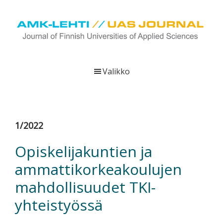
Hyppää
Hyppää
Hyppää
pääsisältöön
ensisijaiseen
alatunnisteeseen
sivupalkkiin
UAS
AMK-
Journal
lehti
Valikko
on
ammattikorkeakoulujen
verkkojulkaisu,
joka
1/2022
viestittää
ammattikorkeakoulujen
Opiskelijakuntien ja
tutkimus-,
ammattikorkeakoulujen
kehittämis-
ja
mahdollisuudet TKI-
innovaatiotoiminnasta
yhteistyössä
sekä
ammattikorkeakoulutusta