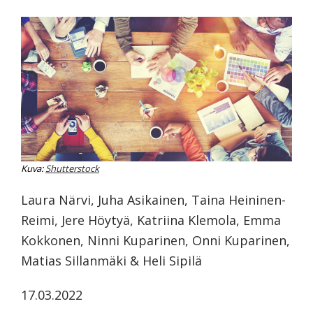
koskevasta
tutkimuksesta
kaikille
kiinnostuneille.
Kuva:
Shutterstock
Laura Närvi, Juha Asikainen, Taina Heininen-
Reimi, Jere Höytyä, Katriina Klemola, Emma
Kokkonen, Ninni Kuparinen, Onni Kuparinen,
Matias Sillanmäki & Heli Sipilä
17.03.2022