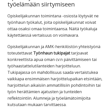
työelämään siirtymiseen
Opiskelijakunnan toimintana -osiosta löytyvät ne
työnhaun työkalut, joita opiskelijakunnat voivat
ottaa osaksi omaa toimintaansa. Näitä työkaluja
käytettäessä vertaisuus on voimavara.
Opiskelijakunnan ja AMK-henkilöstön yhteistyönä
toteutettavat
Työnhaun tukipajat
tarjoavat
konkreettista apua oman cv:n päivittämiseen tai
työhaastattelutilanteiden harjoitteluun.
Tukipajassa on mahdollisuus saada vertaistukea
vaikkapa ensimmäisen harjoittelupaikan etsintään,
harjoittelun aikaisiin ammatillisiin pohdintoihin tai
työn herättämien ajatusten ja tunteiden
reflektointiin. Alumneja ja työelämätoimijoita
kutsutaan mukaan tarvittaessa.