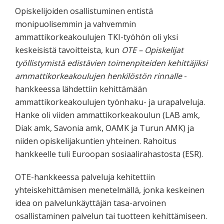
Opiskelijoiden osallistuminen entistä
monipuolisemmin ja vahvemmin
ammattikorkeakoulujen TKI-työhön oli yksi
keskeisistä tavoitteista, kun
OTE – Opiskelijat
työllistymistä edistävien toimenpiteiden kehittäjiksi
ammattikorkeakoulujen henkilöstön rinnalle
-
hankkeessa lähdettiin kehittämään
ammattikorkeakoulujen työnhaku- ja urapalveluja.
Hanke oli viiden ammattikorkeakoulun (LAB amk,
Diak amk, Savonia amk, OAMK ja Turun AMK) ja
niiden opiskelijakuntien yhteinen. Rahoitus
hankkeelle tuli Euroopan sosiaalirahastosta (ESR).
OTE-hankkeessa palveluja kehitettiin
yhteiskehittämisen menetelmällä, jonka keskeinen
idea on palvelunkäyttäjän tasa-arvoinen
osallistaminen palvelun tai tuotteen kehittämiseen.