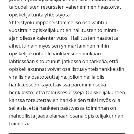
taloudellisten resurssien väheneminen haastoivat
opiskelijakunta yhteistyötä.
Yhteistyökumppaneistamme iso osa vaihtui
vuosittain opiskelijakuntien hallitusten toiminta-
ajan ollessa kalenterivuosi. Hallitusten haastetta
aiheutti näin myös sen ymmärtäminen mihin
opiskelijakunta oli hankkeeseen mukaan
lähtiessään sitoutunut. Jatkossa on tärkeää, että
opiskelijakunnat voivat osallistua yhteishankkeisiin
virallisina osatoteuttajina, jolloin heillä olisi
hankkeeseen käytettävissä paremmin sekä
henkilöstö- että talousresursseja. Opiskelijakuntien
kanssa toteutettavien hankkeiden tulisi myös olla
sellaisia, että hankeen päättyessä toiminnan on
mahdollista jäädä elämään osana opiskelijakunnan
toimintaa.