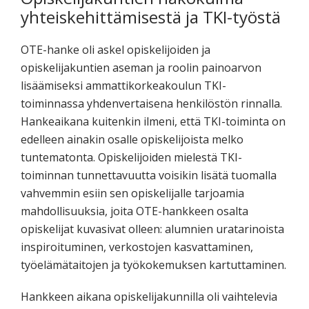
yhteiskehittämisestä ja TKI-työstä
OTE-hanke oli askel opiskelijoiden ja
opiskelijakuntien aseman ja roolin painoarvon
lisäämiseksi ammattikorkeakoulun TKI-
toiminnassa yhdenvertaisena henkilöstön rinnalla.
Hankeaikana kuitenkin ilmeni, että TKI-toiminta on
edelleen ainakin osalle opiskelijoista melko
tuntematonta. Opiskelijoiden mielestä TKI-
toiminnan tunnettavuutta voisikin lisätä tuomalla
vahvemmin esiin sen opiskelijalle tarjoamia
mahdollisuuksia, joita OTE-hankkeen osalta
opiskelijat kuvasivat olleen: alumnien uratarinoista
inspiroituminen, verkostojen kasvattaminen,
työelämätaitojen ja työkokemuksen kartuttaminen.
Hankkeen aikana opiskelijakunnilla oli vaihtelevia