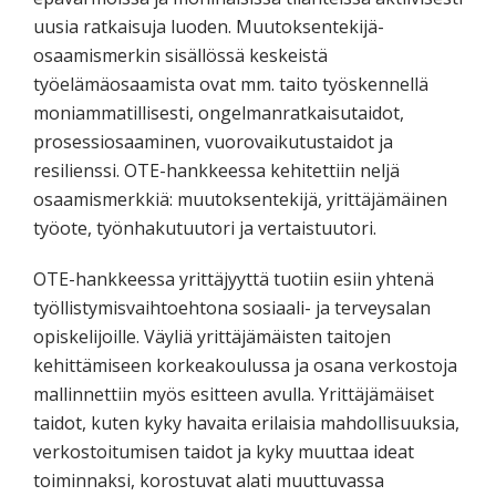
uusia ratkaisuja luoden. Muutoksentekijä-
osaamismerkin sisällössä keskeistä
työelämäosaamista ovat mm. taito työskennellä
moniammatillisesti, ongelmanratkaisutaidot,
prosessiosaaminen, vuorovaikutustaidot ja
resilienssi. OTE-hankkeessa kehitettiin neljä
osaamismerkkiä: muutoksentekijä, yrittäjämäinen
työote, työnhakutuutori ja vertaistuutori.
OTE-hankkeessa yrittäjyyttä tuotiin esiin yhtenä
työllistymisvaihtoehtona sosiaali- ja terveysalan
opiskelijoille. Väyliä yrittäjämäisten taitojen
kehittämiseen korkeakoulussa ja osana verkostoja
mallinnettiin myös esitteen avulla. Yrittäjämäiset
taidot, kuten kyky havaita erilaisia mahdollisuuksia,
verkostoitumisen taidot ja kyky muuttaa ideat
toiminnaksi, korostuvat alati muuttuvassa