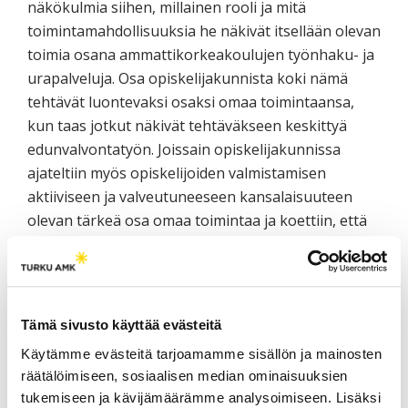
näkökulmia siihen, millainen rooli ja mitä
toimintamahdollisuuksia he näkivät itsellään olevan
toimia osana ammattikorkeakoulujen työnhaku- ja
urapalveluja. Osa opiskelijakunnista koki nämä
tehtävät luontevaksi osaksi omaa toimintaansa,
kun taas jotkut näkivät tehtäväkseen keskittyä
edunvalvontatyön. Joissain opiskelijakunnissa
ajateltiin myös opiskelijoiden valmistamisen
aktiiviseen ja valveutuneeseen kansalaisuuteen
olevan tärkeä osa omaa toimintaa ja koettiin, että
AMK-tutkinnon mukanaan tuoma arvokas
ammattiosaaminen tarvitsee rinnalleen taitoja ja
kykyä omasta osaamisesta viestimiseen. Tätä
puolta ja sen vaatimia taitoja voidaan vahvistaa
Tämä sivusto käyttää evästeitä
työnhakutoiminnan avulla.
Käytämme evästeitä tarjoamamme sisällön ja mainosten
räätälöimiseen, sosiaalisen median ominaisuuksien
tukemiseen ja kävijämäärämme analysoimiseen. Lisäksi
”Olin ensimmäisiä opiskelijoita, jotka