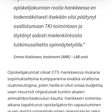
opiskelijakunnan roolia hankkeessa en
todennäköisesti itsekään olisi päätynyt
osallistumaan TKI-toimintaan ja
löytänyt aidosti mielenkiintoista
tutkimusaihetta opinnäytetyölle.”
Emma Kokkonen, tradenomi (AMK) – LAB amk
Opiskelijakunnat olivat OTE-hankkeessa mukana
sopimuksellisina kumppaneina eivätkä virallisina
osatoteuttajina, joten heillä ei ollut omaa budjettia,
vaan resurssit ohjautuivat kunkin alueen
ammattikorkeakoulun kautta. Hankkeen toiminta-
aikana tapahtunut opiskelijakortin vapautuminen
ja sen myötä opiskelijakuntien jäsenmäärän sekä