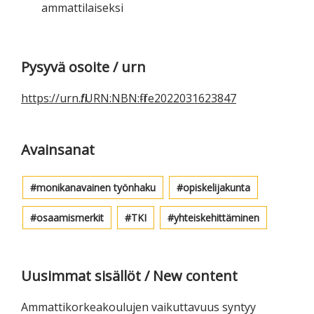
ammattilaiseksi
Ensisijainen
Pysyvä osoite / urn
sivupalkki
https://urn.fi/URN:NBN:fi-fe2022031623847
Avainsanat
monikanavainen työnhaku
opiskelijakunta
osaamismerkit
TKI
yhteiskehittäminen
Uusimmat sisällöt / New content
Ammattikorkeakoulujen vaikuttavuus syntyy