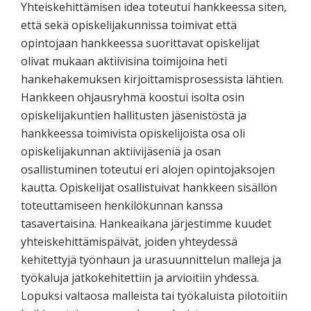
Yhteiskehittämisen idea toteutui hankkeessa siten,
että sekä opiskelijakunnissa toimivat että
opintojaan hankkeessa suorittavat opiskelijat
olivat mukaan aktiivisina toimijoina heti
hankehakemuksen kirjoittamisprosessista lähtien.
Hankkeen ohjausryhmä koostui isolta osin
opiskelijakuntien hallitusten jäsenistöstä ja
hankkeessa toimivista opiskelijoista osa oli
opiskelijakunnan aktiivijäseniä ja osan
osallistuminen toteutui eri alojen opintojaksojen
kautta. Opiskelijat osallistuivat hankkeen sisällön
toteuttamiseen henkilökunnan kanssa
tasavertaisina. Hankeaikana järjestimme kuudet
yhteiskehittämispäivät, joiden yhteydessä
kehitettyjä työnhaun ja urasuunnittelun malleja ja
työkaluja jatkokehitettiin ja arvioitiin yhdessä.
Lopuksi valtaosa malleista tai työkaluista pilotoitiin