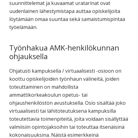
suunnittelemat ja kuvaamat uratarinat ovat
uudenlainen lähestymistapa auttaa opiskelijoita
löytämään omaa suuntaa sekä samaistumispintaa
työelämään.
Työnhakua AMK-henkilökunnan
ohjauksella
Ohjatusti kampuksella / virtuaalisesti -osioon on
koottu opiskelijoiden työnhaun välineitä, joiden
toteuttaminen on mahdollista
ammattikorkeakoulun opetus- tai
ohjaushenkilöstön avustuksella. Osio sisältää joko
virtuaalisesti tai lähitoteutuksena kampuksilla
toteutettavia toimenpiteitä, joita voidaan sisällyttää
valmiisiin opintojaksoihin tai toteuttaa itsenäisinä
kokonaisuuksina. Näistä esimerkkeinä