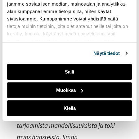
jaamme sosiaalisen median, mainosalan ja analytiikka-
olivat vuonna 2019 mukana
alan kumppaneillemme tietoja siitä, miten käytät
sivustoamme. Kumppanimme voivat yhdistää näitä
aloittamassa OTE-hanketta. Lopulta
tietoja muihin tietoihin, joita olet antanut heille tai joita on
toteutin myös opinnäytetyöni hankkeen
kerätty, kun olet käyttänyt heidän palvelujaan. Voit
muuttaa evästeasetuksiesi hyväksyntää sivuston
innoittamana. Tutkimme
alalaidassa olevasta
Evästeasetukset
linkistä.
Näytä tiedot
opinnäytetyöparini kanssa
korkeakouluopiskelijoiden
Salli
hyödyntämistä TKI-toiminnassa
(Kokkonen & Kuparinen 2021)
.
Muokkaa
Hankkeessa toimimisen myötä minulla
Kiellä
oli jo vahva käsitys hanketoiminnan
tarjoamista mahdollisuuksista ja toki
myös haasteista. Ilman