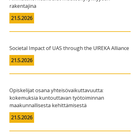
rakentajina
21.5.2026
Societal Impact of UAS through the U!REKA Alliance
21.5.2026
Opiskelijat osana yhteisövaikuttavuutta:
kokemuksia kuntouttavan työtoiminnan
maakunnallisesta kehittämisestä
21.5.2026