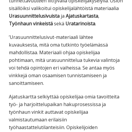
tunnettavuuteen liittyvällä opiskelijakyselyllä. Osion
sisällöiksi valikoitui opiskelijalähtöistä materiaalia
Urasuunnittelusivuista
ja
Ajatuskartasta
,
Työnhaun vinkeistä
sekä
Uratarinoista
.
’Urasuunnittelusivut-materiaali lähtee
kuvauksesta, mitä oma tutkinto työelämässä
mahdollistaa. Materiaali ohjaa opiskelijaa
pohtimaan, mitä urasuunnittelua tukevia valintoja
voi tehdä opintojen eri vaiheissa. Se antaa myös
vinkkejä oman osaamisen tunnistamiseen ja
sanoittamiseen.
Ajatuskartta selkiyttää opiskelijaa omia tavoitteita
työ- ja harjoittelupaikan hakuprosessissa ja
työnhaun vinkit auttavat opiskelijaa
valmistautumaan erilaisiin
työhaastattelutilanteisiin. Opiskelijoiden