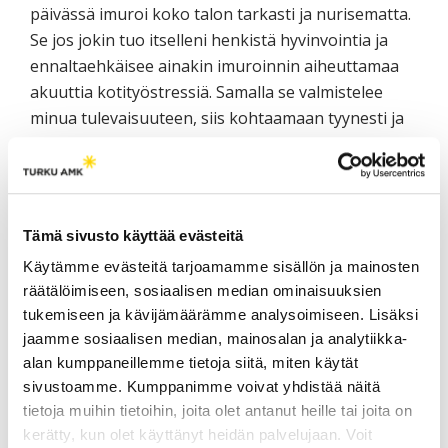
päivässä imuroi koko talon tarkasti ja nurisematta.
Se jos jokin tuo itselleni henkistä hyvinvointia ja
ennaltaehkäisee ainakin imuroinnin aiheuttamaa
akuuttia kotityöstressiä. Samalla se valmistelee
minua tulevaisuuteen, siis kohtaamaan tyynesti ja
positiivisesti oman henkilökohtaisen ikäihmisen
hoivarobottini.
Artikkelikuva: Savonia ammattikorkeakoulu
Tämä sivusto käyttää evästeitä
Käytämme evästeitä tarjoamamme sisällön ja mainosten
Kirjoittaja
räätälöimiseen, sosiaalisen median ominaisuuksien
tukemiseen ja kävijämäärämme analysoimiseen. Lisäksi
Petri Raivo
, rehtori, Karelia-
jaamme sosiaalisen median, mainosalan ja analytiikka-
ammattikorkeakoulu,
alan kumppaneillemme tietoja siitä, miten käytät
petri.raivo(at)karelia.fi
sivustoamme. Kumppanimme voivat yhdistää näitä
tietoja muihin tietoihin, joita olet antanut heille tai joita on
kerätty, kun olet käyttänyt heidän palvelujaan. Voit
LISÄÄ AIHEEN YMPÄRILTÄ /