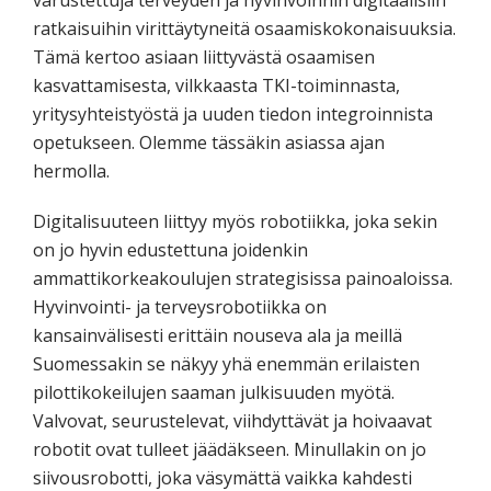
varustettuja terveyden ja hyvinvoinnin digitaalisiin
ratkaisuihin virittäytyneitä osaamiskokonaisuuksia.
Tämä kertoo asiaan liittyvästä osaamisen
kasvattamisesta, vilkkaasta TKI-toiminnasta,
yritysyhteistyöstä ja uuden tiedon integroinnista
opetukseen. Olemme tässäkin asiassa ajan
hermolla.
Digitalisuuteen liittyy myös robotiikka, joka sekin
on jo hyvin edustettuna joidenkin
ammattikorkeakoulujen strategisissa painoaloissa.
Hyvinvointi- ja terveysrobotiikka on
kansainvälisesti erittäin nouseva ala ja meillä
Suomessakin se näkyy yhä enemmän erilaisten
pilottikokeilujen saaman julkisuuden myötä.
Valvovat, seurustelevat, viihdyttävät ja hoivaavat
robotit ovat tulleet jäädäkseen. Minullakin on jo
siivousrobotti, joka väsymättä vaikka kahdesti