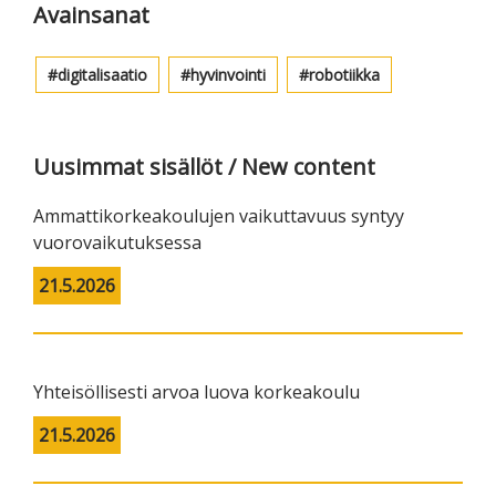
Avainsanat
digitalisaatio
hyvinvointi
robotiikka
Uusimmat sisällöt / New content
Ammattikorkeakoulujen vaikuttavuus syntyy
vuorovaikutuksessa
21.5.2026
Yhteisöllisesti arvoa luova korkeakoulu
21.5.2026