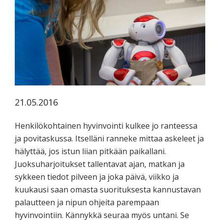
koskevasta
tutkimuksesta
kaikille
kiinnostuneille.
21.05.2016
Henkilökohtainen hyvinvointi kulkee jo ranteessa
ja povitaskussa. Itselläni ranneke mittaa askeleet ja
hälyttää, jos istun liian pitkään paikallani.
Juoksuharjoitukset tallentavat ajan, matkan ja
sykkeen tiedot pilveen ja joka päivä, viikko ja
kuukausi saan omasta suorituksesta kannustavan
palautteen ja nipun ohjeita parempaan
hyvinvointiin. Kännykkä seuraa myös untani. Se