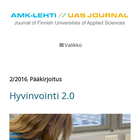
Hyppää
Hyppää
Hyppää
pääsisältöön
ensisijaiseen
alatunnisteeseen
sivupalkkiin
UAS
AMK-
Journal
lehti
Valikko
on
ammattikorkeakoulujen
verkkojulkaisu,
joka
2/2016
Pääkirjoitus
,
viestittää
ammattikorkeakoulujen
Hyvinvointi 2.0
tutkimus-,
kehittämis-
ja
innovaatiotoiminnasta
sekä
ammattikorkeakoulutusta