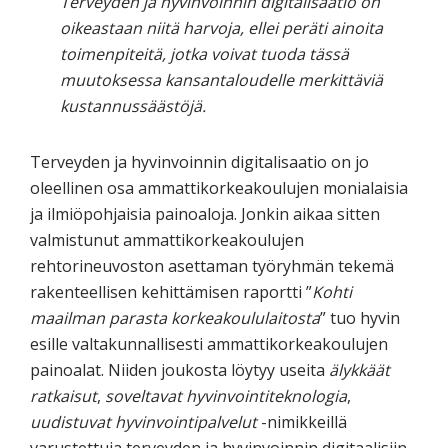
Terveyden ja hyvinvoinnin digitalisaatio on
oikeastaan niitä harvoja, ellei peräti ainoita
toimenpiteitä, jotka voivat tuoda tässä
muutoksessa kansantaloudelle merkittäviä
kustannussäästöjä.
Terveyden ja hyvinvoinnin digitalisaatio on jo
oleellinen osa ammattikorkeakoulujen monialaisia
ja ilmiöpohjaisia painoaloja. Jonkin aikaa sitten
valmistunut ammattikorkeakoulujen
rehtorineuvoston asettaman työryhmän tekemä
rakenteellisen kehittämisen raportti ”
Kohti
maailman parasta korkeakoululaitosta
” tuo hyvin
esille valtakunnallisesti ammattikorkeakoulujen
painoalat. Niiden joukosta löytyy useita
älykkäät
ratkaisut
,
soveltavat hyvinvointiteknologia
,
uudistuvat hyvinvointipalvelut
-nimikkeillä