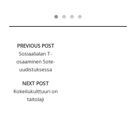
PREVIOUS POST
Sosiaalialan T-
osaaminen Sote-
uudistuksessa
NEXT POST
Kokeilukulttuuri on
taitolaji
Ensisijainen
sivupalkki