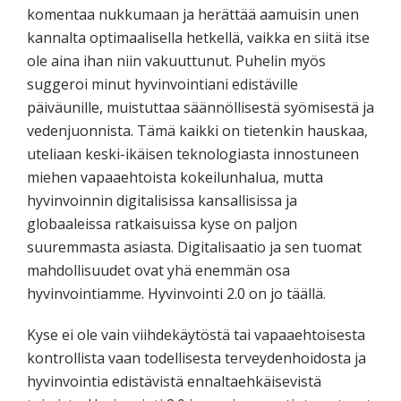
komentaa nukkumaan ja herättää aamuisin unen
kannalta optimaalisella hetkellä, vaikka en siitä itse
ole aina ihan niin vakuuttunut. Puhelin myös
suggeroi minut hyvinvointiani edistäville
päiväunille, muistuttaa säännöllisestä syömisestä ja
vedenjuonnista. Tämä kaikki on tietenkin hauskaa,
uteliaan keski-ikäisen teknologiasta innostuneen
miehen vapaaehtoista kokeilunhalua, mutta
hyvinvoinnin digitalisissa kansallisissa ja
globaaleissa ratkaisuissa kyse on paljon
suuremmasta asiasta. Digitalisaatio ja sen tuomat
mahdollisuudet ovat yhä enemmän osa
hyvinvointiamme. Hyvinvointi 2.0 on jo täällä.
Kyse ei ole vain viihdekäytöstä tai vapaaehtoisesta
kontrollista vaan todellisesta terveydenhoidosta ja
hyvinvointia edistävistä ennaltaehkäisevistä