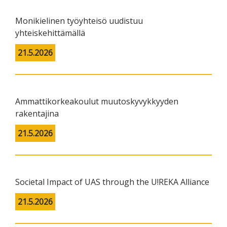
Monikielinen työyhteisö uudistuu
yhteiskehittämällä
21.5.2026
Ammattikorkeakoulut muutoskyvykkyyden
rakentajina
21.5.2026
Societal Impact of UAS through the U!REKA Alliance
21.5.2026