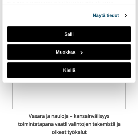
muuttaa evästeasetuksiesi hyväksyntää sivuston
RELATED POSTS
alalaidassa olevasta
Evästeasetukset
linkistä.
Näytä tiedot
Salli
Muokkaa
Kiellä
Vasara ja nauloja – kansainvälisyys
toimintatapana vaatii valintojen tekemistä ja
oikeat työkalut