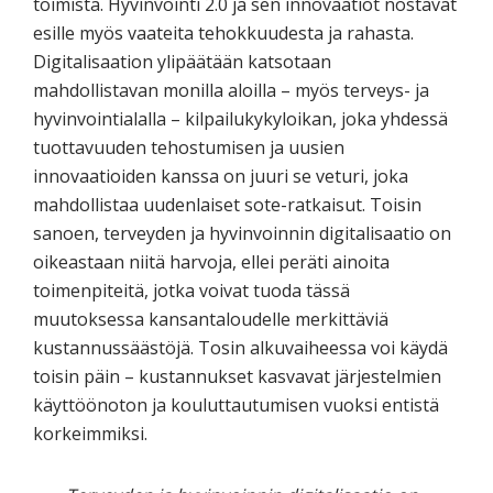
toimista. Hyvinvointi 2.0 ja sen innovaatiot nostavat
esille myös vaateita tehokkuudesta ja rahasta.
Digitalisaation ylipäätään katsotaan
mahdollistavan monilla aloilla – myös terveys- ja
hyvinvointialalla – kilpailukykyloikan, joka yhdessä
tuottavuuden tehostumisen ja uusien
innovaatioiden kanssa on juuri se veturi, joka
mahdollistaa uudenlaiset sote-ratkaisut. Toisin
sanoen, terveyden ja hyvinvoinnin digitalisaatio on
oikeastaan niitä harvoja, ellei peräti ainoita
toimenpiteitä, jotka voivat tuoda tässä
muutoksessa kansantaloudelle merkittäviä
kustannussäästöjä. Tosin alkuvaiheessa voi käydä
toisin päin – kustannukset kasvavat järjestelmien
käyttöönoton ja kouluttautumisen vuoksi entistä
korkeimmiksi.