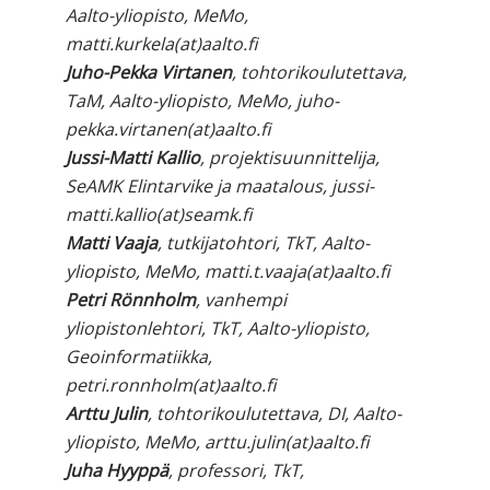
Aalto-yliopisto, MeMo,
matti.kurkela(at)aalto.fi
Juho-Pekka Virtanen
, tohtorikoulutettava,
TaM, Aalto-yliopisto, MeMo, juho-
pekka.virtanen(at)aalto.fi
Jussi-Matti Kallio
, projektisuunnittelija,
SeAMK Elintarvike ja maatalous, jussi-
matti.kallio(at)seamk.fi
Matti Vaaja
, tutkijatohtori, TkT, Aalto-
yliopisto, MeMo, matti.t.vaaja(at)aalto.fi
Petri Rönnholm
, vanhempi
yliopistonlehtori, TkT, Aalto-yliopisto,
Geoinformatiikka,
petri.ronnholm(at)aalto.fi
Arttu Julin
, tohtorikoulutettava, DI, Aalto-
yliopisto, MeMo, arttu.julin(at)aalto.fi
Juha Hyyppä
, professori, TkT,