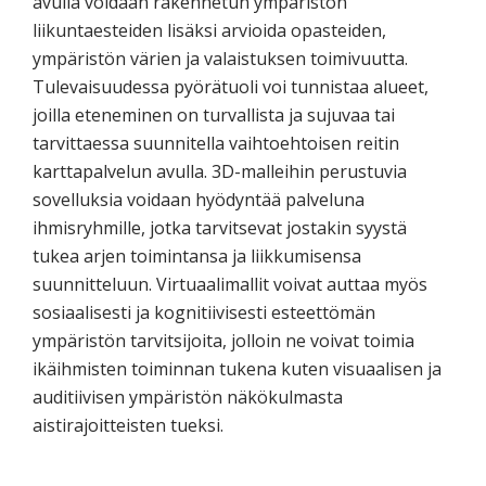
avulla voidaan rakennetun ympäristön
liikuntaesteiden lisäksi arvioida opasteiden,
ympäristön värien ja valaistuksen toimivuutta.
Tulevaisuudessa pyörätuoli voi tunnistaa alueet,
joilla eteneminen on turvallista ja sujuvaa tai
tarvittaessa suunnitella vaihtoehtoisen reitin
karttapalvelun avulla. 3D-malleihin perustuvia
sovelluksia voidaan hyödyntää palveluna
ihmisryhmille, jotka tarvitsevat jostakin syystä
tukea arjen toimintansa ja liikkumisensa
suunnitteluun. Virtuaalimallit voivat auttaa myös
sosiaalisesti ja kognitiivisesti esteettömän
ympäristön tarvitsijoita, jolloin ne voivat toimia
ikäihmisten toiminnan tukena kuten visuaalisen ja
auditiivisen ympäristön näkökulmasta
aistirajoitteisten tueksi.