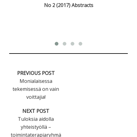
t
No 2 (2017) Abstracts
and
PREVIOUS POST
Monialaisessa
tekemisessä on vain
voittajia!
NEXT POST
Tuloksia aidolla
yhteistyöllä –
toimintaterapiaryhmä