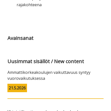
rajakohteena
Ensisijainen
sivupalkki
Avainsanat
Uusimmat sisällöt / New content
Ammattikorkeakoulujen vaikuttavuus syntyy
vuorovaikutuksessa
21.5.2026