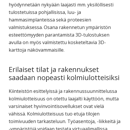
hyödynnetään nykyään laajasti mm. yksilöllisesti
tulostetuissa pohjallisissa, luu- ja
hammasimplanteissa sekä proteesien
valmistuksessa. Osana rakennetun ympäristön
esteettömyyden parantamista 3D-tulostuksen
avulla on myös valmistettu kosketeltavia 3D-
karttoja näkövammaisille.
Erilaiset tilat ja rakennukset
saadaan nopeasti kolmiulotteisiksi
Kiinteistön esittelyissä ja rakennussuunnittelussa
kolmiulotteisuus on otettu laajalti käyttöön, mutta
varsinaiset hyvinvointisovellukset ovat vielä
vähissä. Kolmiulotteisuus tuo etuja tilojen
toimivuuden tarkasteluun. Työasentoja, -liikkeitä ja
-ympäristöjä voidaan testata virtuaalimallissa