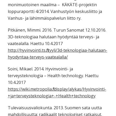
monimuotoinen maailma – KÄKÄTE-projektin
loppuraportti 4/2014. Vanhustyön keskusliitto ja
Vanhus- ja lähimmäispalvelun liitto ry.
Pitkänen, Mimmi. 2016. Turun Sanomat 12.10.2016.
3D-teknologiaa halutaan hyödyntää terveys- ja
vaatealalla. Haettu 10.4.2017
http://hyvinvointi.ts.fi/tyyli/3d-teknologiaa-halutaan-
hyodyntaa-terveys-vaatealalla/
Soini, Mikael. 2014. Hyvinvointi- ja
terveysteknologia – Health technology. Haettu
10.4.2017
https://wiki.metropolia.fi/display/alykas/Hyvinvointi-
+ja+terveysteknologia+-+Health+technology
Tulevaisuusvaliokunta. 2013. Suomen sata uutta
mahdollisuutta: radikaalit teknologiset ratkaisut.