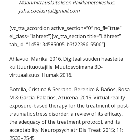
Maanmittauslaitoksen Paikkatietokeskus,
juha.coelasr(at)gmail.com
[vc_tta_accordion active_section=”0″ no_fill=”true”
el_class=”lahteet”][vc_tta_section title=”Lähteet”
tab_id=”1458134585005-b3f22396-5506″]
Ahlavuo, Marika. 2016. Digitaalisuuden haasteita
kulttuurituottajille. Muutosvoimana 3D-
virtuaalisuus. Humak 2016.
Botella, Cristina & Serrano, Berenice & Baños, Rosa
M & Garcia-Palacios, Azucena. 2015. Virtual reality
exposure-based therapy for the treatment of post-
traumatic stress disorder: a review of its efficacy,
the adequacy of the treatment protocol, and its
acceptability. Neuropsychiatr Dis Treat. 2015; 11:
2533–2545.