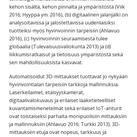
kehon sisältä, kehon pinnalta ja ympäristöstä (Viik
2016; Hyyppä ym. 2016), (b) digitaalinen jalanjälki on
analysoitavissa ja jalostettavissa uudenlaisiksi
tuotteiksi myös hyvinvoinnin tarpeisiin (Ahlavuo
2016), (c) hyvinvoinnin seuraamisesta tulee
globaalia (Tulevaisuusvaliokunta 2013) ja (d)
liikkumisratkaisut ja tietoisuus ympäristöstä sekä
sen mahdollisuuksista kasvavat.
Automatisoidut 3D-mittaukset tuottavat jo nykyään
hyvinvointialan tarpeisiin tarkkoja mallinnuksia.
Laserkeilaimet, etäisyyskamerat,
digitaalivalokuvaus ja erilaiset lääketieteelliset
kuvantamismenetelmät sekä erilaiset IoT-anturit
ovat toistaiseksi parhaita monipuolisiin mittauksiin
ja mallinnuksiin (Ahlavuo 2016; Turkki 2013). 3D-
mittauksen etuja ovat nopeus, tarkkuus ja