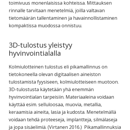
toimivuus monenlaisissa kohteissa. Mittauksen
rinnalle tarvitaan menetelmiä, joilla valtavan
tietomäärän tallentaminen ja havainnollistaminen
kompaktissa muodossa onnistuu.
3D-tulostus yleistyy
hyvinvointialalla
Kolmiulotteinen tulostus eli pikamallinnus on
tietokoneella olevan digitaalisen aineiston
tulostamista fyysiseen, kolmiulotteiseen muotoon.
3D-tulostusta käytetään yhä enemmän
hyvinvointialan tarpeisiin. Materiaaleina voidaan
käyttää esim. selluloosaa, muovia, metallia,
keraamisia aineita, lasia ja kudosta. Menetelmällä
voidaan tehdä proteeseja, implantteja, silmälaseja
ja jopa sisäelimiä. (Virtanen 2016.) Pikamallinnuksia