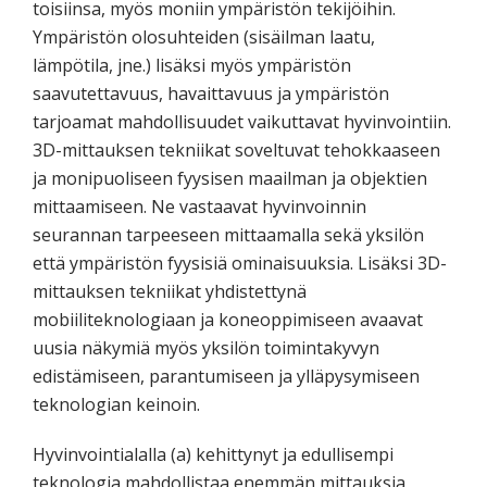
toisiinsa, myös moniin ympäristön tekijöihin.
Ympäristön olosuhteiden (sisäilman laatu,
lämpötila, jne.) lisäksi myös ympäristön
saavutettavuus, havaittavuus ja ympäristön
tarjoamat mahdollisuudet vaikuttavat hyvinvointiin.
3D-mittauksen tekniikat soveltuvat tehokkaaseen
ja monipuoliseen fyysisen maailman ja objektien
mittaamiseen. Ne vastaavat hyvinvoinnin
seurannan tarpeeseen mittaamalla sekä yksilön
että ympäristön fyysisiä ominaisuuksia. Lisäksi 3D-
mittauksen tekniikat yhdistettynä
mobiiliteknologiaan ja koneoppimiseen avaavat
uusia näkymiä myös yksilön toimintakyvyn
edistämiseen, parantumiseen ja ylläpysymiseen
teknologian keinoin.
Hyvinvointialalla (a) kehittynyt ja edullisempi
teknologia mahdollistaa enemmän mittauksia