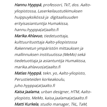
Hannu Hyyppä
, professori, TkT, dos. Aalto-
yliopistossa, Laserkeilaustutkimuksen
huippuyksikössä ja digitaalisuuden
erityisasiantuntija Humakissa,
hannu.hyyppa(at)aalto.fi
Marika Ahlavuo
, tiedetuottaja,
kulttuurituottaja Aalto-yliopistossa
Rakennetun ympäristön mittauksen ja
mallinnuksen instituutissa (MeMo) sekä
tiedetuottaja ja asiantuntija Humakissa,
marika.ahlavuo(at)aalto.fi
Matias Hyyppä
, tekn. yo, Aalto-yliopisto,
Perustieteiden korkeakoulu,
juho.hyyppa(at)aalto.fi
Kaisa Jaalama
, urban designer, HTM, Aalto-
yliopisto, MeMo, kaisa.jaalama(at)aalto.fi
Matti Kurkela
, studio manager, TkL, TaM,