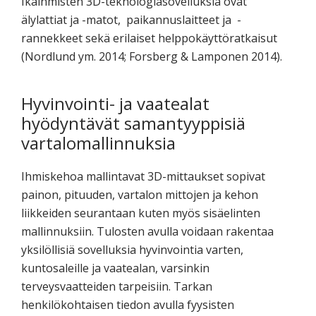
Ikäihmisten 3D-teknologiasovelluksia ovat
älylattiat ja -matot, paikannuslaitteet ja -
rannekkeet sekä erilaiset helppokäyttöratkaisut
(Nordlund ym. 2014; Forsberg & Lamponen 2014).
Hyvinvointi- ja vaatealat
hyödyntävät samantyyppisiä
vartalomallinnuksia
Ihmiskehoa mallintavat 3D-mittaukset sopivat
painon, pituuden, vartalon mittojen ja kehon
liikkeiden seurantaan kuten myös sisäelinten
mallinnuksiin. Tulosten avulla voidaan rakentaa
yksilöllisiä sovelluksia hyvinvointia varten,
kuntosaleille ja vaatealan, varsinkin
terveysvaatteiden tarpeisiin. Tarkan
henkilökohtaisen tiedon avulla fyysisten