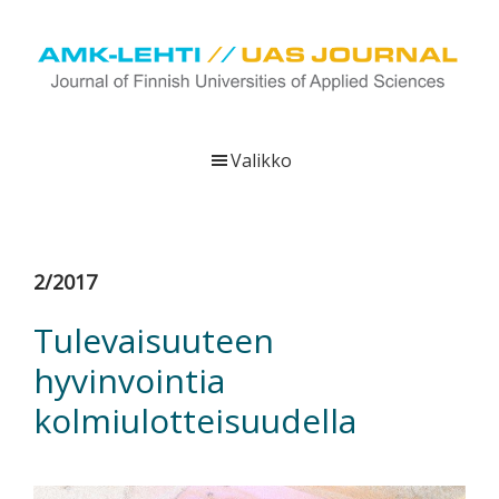
Hyppää
Hyppää
Hyppää
pääsisältöön
ensisijaiseen
alatunnisteeseen
sivupalkkiin
UAS
AMK-
Journal
lehti
Valikko
on
ammattikorkeakoulujen
verkkojulkaisu,
joka
2/2017
viestittää
ammattikorkeakoulujen
Tulevaisuuteen
tutkimus-,
hyvinvointia
kehittämis-
ja
kolmiulotteisuudella
innovaatiotoiminnasta
sekä
ammattikorkeakoulutusta