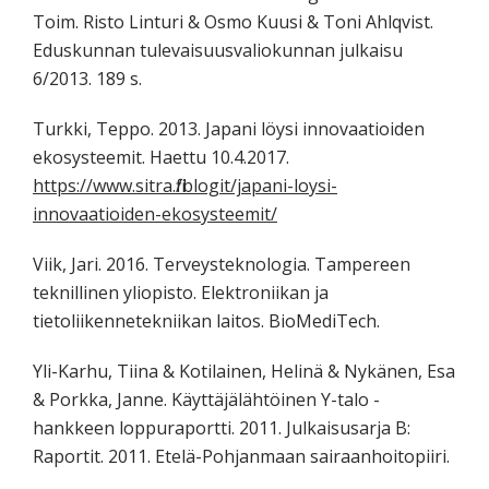
Toim. Risto Linturi & Osmo Kuusi & Toni Ahlqvist.
Eduskunnan tulevaisuusvaliokunnan julkaisu
6/2013. 189 s.
Turkki, Teppo. 2013. Japani löysi innovaatioiden
ekosysteemit. Haettu 10.4.2017.
https://www.sitra.fi/blogit/japani-loysi-
innovaatioiden-ekosysteemit/
Viik, Jari. 2016. Terveysteknologia. Tampereen
teknillinen yliopisto. Elektroniikan ja
tietoliikennetekniikan laitos. BioMediTech.
Yli-Karhu, Tiina & Kotilainen, Helinä & Nykänen, Esa
& Porkka, Janne. Käyttäjälähtöinen Y-talo -
hankkeen loppuraportti. 2011. Julkaisusarja B:
Raportit. 2011. Etelä-Pohjanmaan sairaanhoitopiiri.