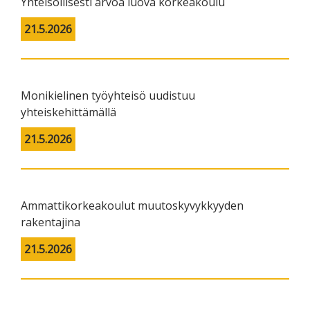
Yhteisöllisesti arvoa luova korkeakoulu
21.5.2026
Monikielinen työyhteisö uudistuu
yhteiskehittämällä
21.5.2026
Ammattikorkeakoulut muutoskyvykkyyden
rakentajina
21.5.2026