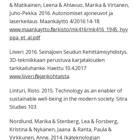
& Matikainen, Leena & Ahlavuo, Marika & Virtanen,
Juho-Pekka. 2016. Autonomiset ajoneuvot ja
laserkeilaus. Maankäyttö 4/2016:14-18.
www.maankaytto.fi/arkisto/mk416/mk416_1945_hyy
ppa_et_al.pdf
Liiveri. 2016. Seinäjoen Seudun Kehittämisyhdistys.
3D-tekniikkaan perustuva karjatalouden
tarkkailuhanke. Haettu 10.4.2017
www.liiveri.fi/ajankohtaista
.
Linturi, Risto. 2015. Technology as an enabler of
sustainable well-being in the modern society. Sitra
Studies 103.
Nordlund, Marika & Stenberg, Lea & Forsberg,
Kristina & Nykänen, Jaana & Ranta, Paula &
Virkkunen, Anne. 2014. Ikäteknologian