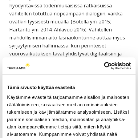
hyödyntävissä todenmukaisissa ratkaisuissa
vähitellen totuttua nopeampaan dialogiin, vaikka
ovatkin fyysisesti muualla. (Botella ym. 2015;
Hartanto ym. 2014; Ahlavuo 2016). Vähitellen
mahdollisimman aito läsnäolontunne auttaa myös
syrjäytymisen hallinnassa, kun perinteiset
vuorovaikutuksen tavat yhdistyvät digitaalisiin ja
visuaalisiin esittämisen tapoihin.
Tulevaisuus on neliulotteinen
Tämä sivusto käyttää evästeitä
Tulevaisuuden teknologioiden radikaalit ratkaisut
Käytämme evästeitä tarjoamamme sisällön ja mainosten
kuten ihmisten tunnistusmenetelmät, halvat 3D-
räätälöimiseen, sosiaalisen median ominaisuuksien
tukemiseen ja kävijämäärämme analysoimiseen. Lisäksi
kudosprintterit ja ympäristön mallinnus sekä
jaamme sosiaalisen median, mainosalan ja analytiikka-
painettavat sensorit vaikuttavat hyvinvointiimme
alan kumppaneillemme tietoja siitä, miten käytät
(Tulevaisuusvaliokunta 2013; Linturi 2015; Hyyppä
sivustoamme. Kumppanimme voivat yhdistää näitä
2012). Samalla ne lisäävät todellisuuteemme