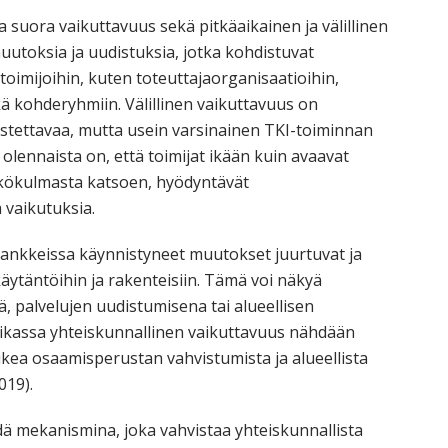
ja suora vaikuttavuus sekä pitkäaikainen ja välillinen
uutoksia ja uudistuksia, jotka kohdistuvat
 toimijoihin, kuten toteuttajaorganisaatioihin,
ä kohderyhmiin. Välillinen vaikuttavuus on
tettavaa, mutta usein varsinainen TKI-toiminnan
olennaista on, että toimijat ikään kuin avaavat
äkökulmasta katsoen, hyödyntävät
 vaikutuksia.
 hankkeissa käynnistyneet muutokset juurtuvat ja
 käytäntöihin ja rakenteisiin. Tämä voi näkyä
, palvelujen uudistumisena tai alueellisen
iikassa yhteiskunnallinen vaikuttavuus nähdään
ea osaamisperustan vahvistumista ja alueellista
019).
dä mekanismina, joka vahvistaa yhteiskunnallista