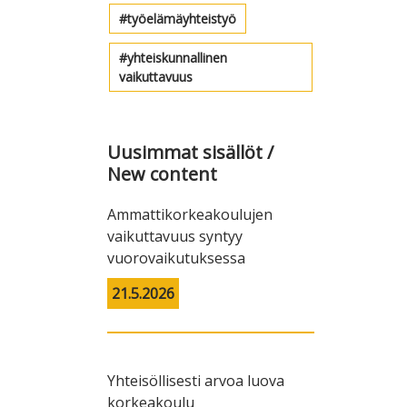
työelämäyhteistyö
yhteiskunnallinen
vaikuttavuus
Uusimmat sisällöt /
New content
Ammattikorkeakoulujen
vaikuttavuus syntyy
vuorovaikutuksessa
21.5.2026
Yhteisöllisesti arvoa luova
korkeakoulu