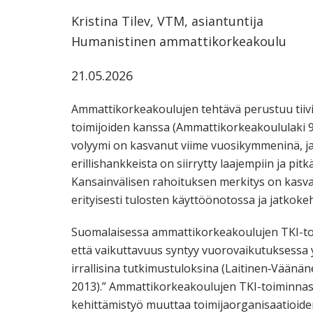
Kristina Tilev, VTM, asiantuntija
Humanistinen ammattikorkeakoulu
21.05.2026
Ammattikorkeakoulujen tehtävä perustuu tiivi
toimijoiden kanssa (Ammattikorkeakoululaki 
volyymi on kasvanut viime vuosikymmeninä, ja
erillishankkeista on siirrytty laajempiin ja pi
Kansainvälisen rahoituksen merkitys on kasva
erityisesti tulosten käyttöönotossa ja jatkokeh
Suomalaisessa ammattikorkeakoulujen TKI-to
että vaikuttavuus syntyy vuorovaikutuksessa
irrallisina tutkimustuloksina (Laitinen‑Vää
2013).” Ammattikorkeakoulujen TKI-toiminnas
kehittämistyö muuttaa toimijaorganisaatioiden