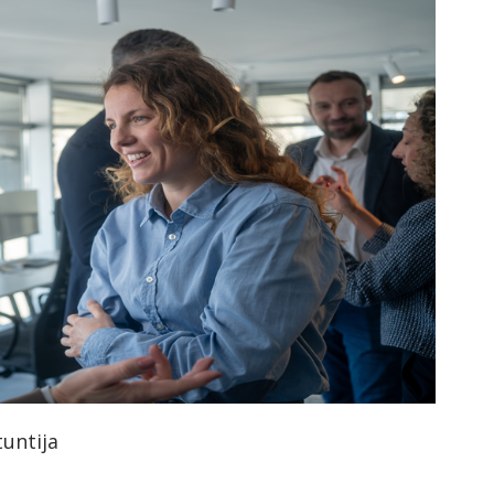
orkeakoulutusta
ta
esta
eille.
untija