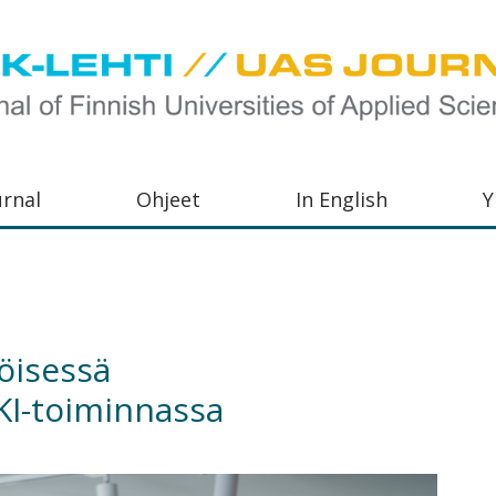
urnal
Ohjeet
In English
Y
orkeakoulujen
aisu,
orkeakoulujen
öisessä
,
KI-toiminnassa
s-
otoiminnasta