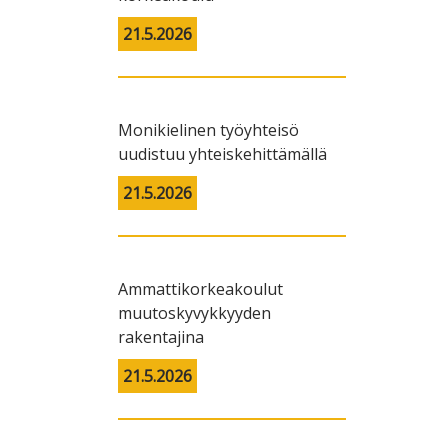
21.5.2026
Monikielinen työyhteisö
uudistuu yhteiskehittämällä
21.5.2026
Ammattikorkeakoulut
muutoskyvykkyyden
rakentajina
21.5.2026