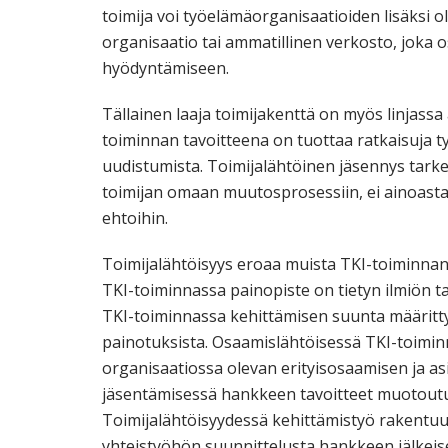
toimija voi työelämäorganisaatioiden lisäksi ol
organisaatio tai ammatillinen verkosto, joka o
hyödyntämiseen.
Tällainen laaja toimijakenttä on myös linjas
toiminnan tavoitteena on tuottaa ratkaisuja ty
uudistumista. Toimijalähtöinen jäsennys tark
toimijan omaan muutosprosessiin, ei ainoast
ehtoihin.
Toimijalähtöisyys eroaa muista TKI-toiminnan
TKI-toiminnassa painopiste on tietyn ilmiön t
TKI-toiminnassa kehittämisen suunta määritt
painotuksista. Osaamislähtöisessä TKI-toimi
organisaatiossa olevan erityisosaamisen ja a
jäsentämisessä hankkeen tavoitteet muotoutuv
Toimijalähtöisyydessä kehittämistyö rakentuu
yhteistyöhön suunnittelusta hankkeen jälkeise