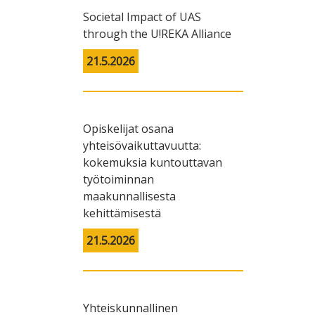
Societal Impact of UAS
through the U!REKA Alliance
21.5.2026
Opiskelijat osana
yhteisövaikuttavuutta:
kokemuksia kuntouttavan
työtoiminnan
maakunnallisesta
kehittämisestä
21.5.2026
Yhteiskunnallinen