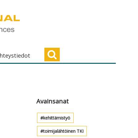
hteystiedot
Ensisijainen
sivupalkki
Avainsanat
kehittämistyö
toimijalähtöinen TKI