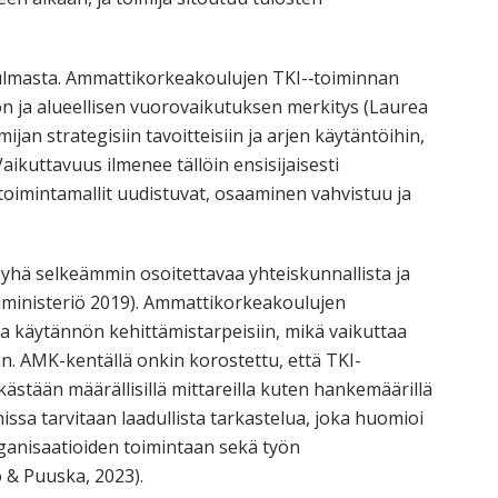
ulmasta. Ammattikorkeakoulujen TKI-‑toiminnan
 ja alueellisen vuorovaikutuksen merkitys (Laurea
jan strategisiin tavoitteisiin ja arjen käytäntöihin,
aikuttavuus ilmenee tällöin ensisijaisesti
toimintamallit uudistuvat, osaaminen vahvistuu ja
hä selkeämmin osoitettavaa yhteiskunnallista ja
uriministeriö 2019). Ammattikorkeakoulujen
 ja käytännön kehittämistarpeisiin, mikä vaikuttaa
an. AMK-kentällä onkin korostettu, että TKI-
kästään määrällisillä mittareilla kuten hankemäärillä
nissa tarvitaan laadullista tarkastelua, joka huomioi
rganisaatioiden toimintaan sekä työn
o & Puuska, 2023).