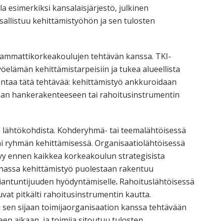
la esimerkiksi kansalaisjärjestö, julkinen
sallistuu kehittämistyöhön ja sen tulosten
sa ammattikorkeakoulujen tehtävän kanssa. TKI-
öelämän kehittämistarpeisiin ja tukea alueellista
entaa tätä tehtävää: kehittämistyö ankkuroidaan
aan hankerakenteeseen tai rahoitusinstrumentin
 lähtökohdista. Kohderyhmä- tai teemalähtöisessä
ai ryhmän kehittämisessä. Organisaatiolähtöisessä
yy ennen kaikkea korkeakoulun strategisista
nnassa kehittämistyö puolestaan rakentuu
siantuntijuuden hyödyntämiselle
.
Rahoituslähtöisessä
at pitkälti rahoitusinstrumentin kautta.
 sen sijaan toimijaorganisaation kanssa tehtävään
en aikaan, ja toimija sitoutuu tulosten