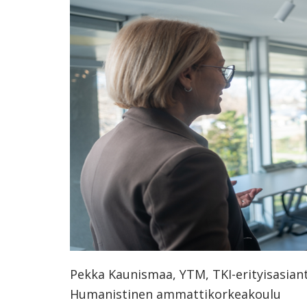
ammattik
koskevas
tutkimuks
kaikille
kiinnostun
Pekka Kaunismaa, YTM, TKI-erityisasiant
Humanistinen ammattikorkeakoulu