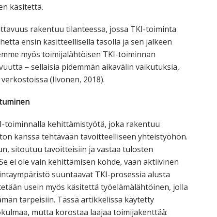
n käsitettä.
ttavuus rakentuu tilanteessa, jossa TKI-toiminta
tta ensin käsitteellisellä tasolla ja sen jälkeen
lemme myös toimijalähtöisen TKI-toiminnan
avuutta – sellaisia pidemmän aikavälin vaikutuksia,
 verkostoissa (Ilvonen, 2018).
ntuminen
I-toiminnalla kehittämistyötä, joka rakentuu
ston kanssa tehtävään tavoitteelliseen yhteistyöhön.
, sitoutuu tavoitteisiin ja vastaa tulosten
 ei ole vain kehittämisen kohde, vaan aktiivinen
mintaympäristö suuntaavat TKI-prosessia alusta
tään usein myös käsitettä työelämälähtöinen, jolla
män tarpeisiin. Tässä artikkelissa käytetty
ökulmaa, mutta korostaa laajaa toimijakenttää: