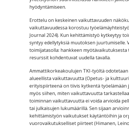
hyödyntämiseen.
Erottelu on keskeinen vaikuttavuuden näkök
vaikuttavuudessa korostuu työelämäyhteistyön
Journal 2024). Kun kehittämistyö kytkeytyy toimi
syntyy edellytyksiä muutoksen juurtumiselle. V
toimijatasolla: hankkeen myötävaikutuksesta 
resurssit kohdentuvat uudella tavalla.
Ammattikorkeakoulujen TKI-työltä odotetaan y
alueellista vaikuttavuutta (Opetus- ja kulttu
erityispiirteenä on tiivis kytkentä työelämään
myös siihen, miten vaikuttavuutta tarkastella
toiminnan vaikuttavuutta ei voida arvioida pel
tai julkaisujen lukumäärillä. Sen sijaan arvioin
kehittämistyön vaikutukset käytäntöihin ja o
vuorovaikutukselliset piirteet (Himanen, Lein