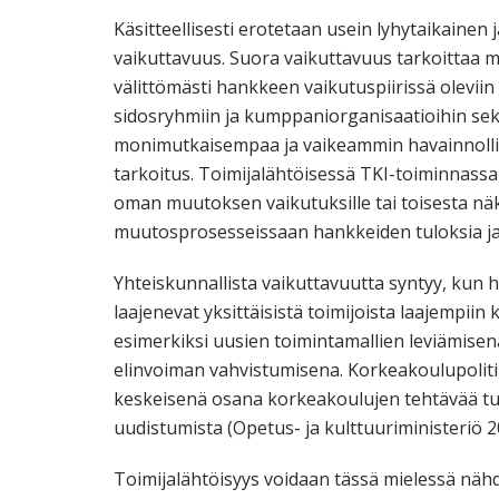
Käsitteellisesti erotetaan usein lyhytaikainen 
vaikuttavuus. Suora vaikuttavuus tarkoittaa m
välittömästi hankkeen vaikutuspiirissä oleviin
sidosryhmiin ja kumppaniorganisaatioihin sek
monimutkaisempaa ja vaikeammin havainnollis
tarkoitus. Toimijalähtöisessä TKI-toiminnassa 
oman muutoksen vaikutuksille tai toisesta n
muutosprosesseissaan hankkeiden tuloksia ja
Yhteiskunnallista vaikuttavuutta syntyy, kun
laajenevat yksittäisistä toimijoista laajempiin
esimerkiksi uusien toimintamallien leviämisenä
elinvoiman vahvistumisena. Korkeakoulupolit
keskeisenä osana korkeakoulujen tehtävää tuk
uudistumista (Opetus- ja kulttuuriministeriö 2
Toimijalähtöisyys voidaan tässä mielessä näh