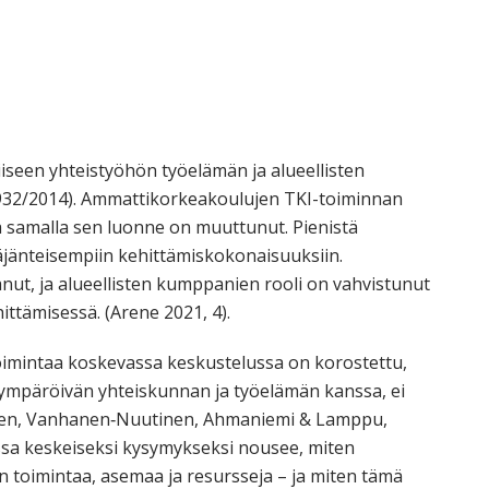
iseen yhteistyöhön työelämän ja alueellisten
932/2014). Ammattikorkeakoulujen TKI-toiminnan
 samalla sen luonne on muuttunut. Pienistä
tkäjänteisempiin kehittämiskokonaisuuksiin.
nut, ja alueellisten kumppanien rooli on vahvistunut
ittämisessä. (Arene 2021, 4).
imintaa koskevassa keskustelussa on korostettu,
 ympäröivän yhteiskunnan ja työelämän kanssa, ei
nänen, Vanhanen‑Nuutinen, Ahmaniemi & Lamppu,
sa keskeiseksi kysymykseksi nousee, miten
 toimintaa, asemaa ja resursseja – ja miten tämä