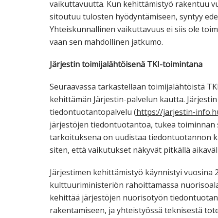
vaikuttavuutta. Kun kehittämistyö rakentuu v
sitoutuu tulosten hyödyntämiseen, syntyy edel
Yhteiskunnallinen vaikuttavuus ei siis ole toi
vaan sen mahdollinen jatkumo.
Järjestin toimijalähtöisenä TKI-toimintana
Seuraavassa tarkastellaan toimijalähtöistä 
kehittämän Järjestin-palvelun kautta. Järjestin
tiedontuotantopalvelu (
https://jarjestin-info.h
järjestöjen tiedontuotantoa, tukea toiminnan 
tarkoituksena on uudistaa tiedontuotannon kä
siten, että vaikutukset näkyvät pitkällä aikaväl
Järjestimen kehittämistyö käynnistyi vuosina
kulttuuriministeriön rahoittamassa nuorisoal
kehittää järjestöjen nuorisotyön tiedontuotant
rakentamiseen, ja yhteistyössä teknisestä t