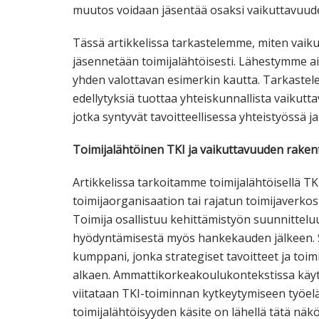
muutos voidaan jäsentää osaksi vaikuttavuude
Tässä artikkelissa tarkastelemme, miten vaiku
jäsennetään toimijalähtöisesti. Lähestymme aihe
yhden valottavan esimerkin kautta. Tarkaste
edellytyksiä tuottaa yhteiskunnallista vaikutt
jotka syntyvät tavoitteellisessa yhteistyössä ja
Toimijalähtöinen TKI ja vaikuttavuuden rake
Artikkelissa tarkoitamme toimijalähtöisellä TK
toimijaorganisaation tai rajatun toimijaverko
Toimija osallistuu kehittämistyön suunnitteluun
hyödyntämisestä myös hankekauden jälkeen. Se
kumppani, jonka strategiset tavoitteet ja toi
alkaen. Ammattikorkeakoulukontekstissa käyte
viitataan TKI-toiminnan kytkeytymiseen työelä
toimijalähtöisyyden käsite on lähellä tätä näk