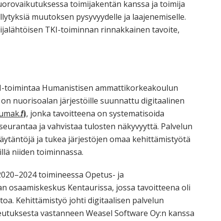
uorovaikutuksessa toimijakentän kanssa ja toimija
lytyksiä muutoksen pysyvyydelle ja laajenemiselle.
mijalähtöisen TKI-toiminnan rinnakkainen tavoite,
TKI-toimintaa Humanistisen ammattikorkeakoulun
 on nuorisoalan järjestöille suunnattu digitaalinen
umak.fi/
), jonka tavoitteena on systematisoida
seurantaa ja vahvistaa tulosten näkyvyyttä. Palvelun
ytäntöjä ja tukea järjestöjen omaa kehittämistyötä
illä niiden toiminnassa.
 2020–2024 toimineessa Opetus- ja
an osaamiskeskus Kentaurissa, jossa tavoitteena oli
oa. Kehittämistyö johti digitaalisen palvelun
oteutuksesta vastanneen Weasel Software Oy:n kanssa