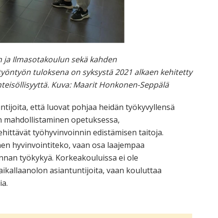
on ja Ilmasotakoulun sekä kahden
öntyön tuloksena on syksystä 2021 alkaen kehitetty
 yhteisöllisyyttä. Kuva: Maarit Honkonen-Seppälä
tijoita, että luovat pohjaa heidän työkyvyllensä
en mahdollistaminen opetuksessa,
hittävät työhyvinvoinnin edistämisen taitoja.
inen hyvinvointiteko, vaan osa laajempaa
nnan työkykyä. Korkeakouluissa ei ole
ikallaanolon asiantuntijoita, vaan kouluttaa
ia.