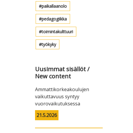
paikallaanolo
pedagogiikka
toimintakulttuuri
työkyky
Uusimmat sisällöt /
New content
Ammattikorkeakoulujen
vaikuttavuus syntyy
vuorovaikutuksessa
21.5.2026