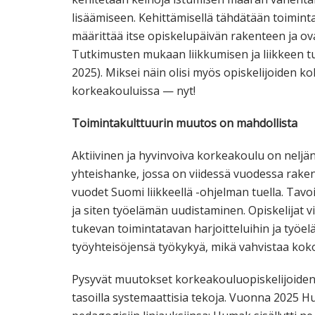
lisäämiseen. Kehittämisellä tähdätään toimint
määrittää itse opiskelupäivän rakenteen ja ovat
Tutkimusten mukaan liikkumisen ja liikkeen t
2025). Miksei näin olisi myös opiskelijoiden 
korkeakouluissa — nyt!
Toimintakulttuurin muutos on mahdollista
Aktiivinen ja hyvinvoiva korkeakoulu on nelj
yhteishanke, jossa on viidessä vuodessa rakenn
vuodet Suomi liikkeellä -ohjelman tuella. Tav
ja siten työelämän uudistaminen. Opiskelijat vi
tukevan toimintatavan harjoitteluihin ja työe
työyhteisöjensä työkykyä, mikä vahvistaa kok
Pysyvät muutokset korkeakouluopiskelijoiden p
tasoilla systemaattisia tekoja. Vuonna 2025 Hu