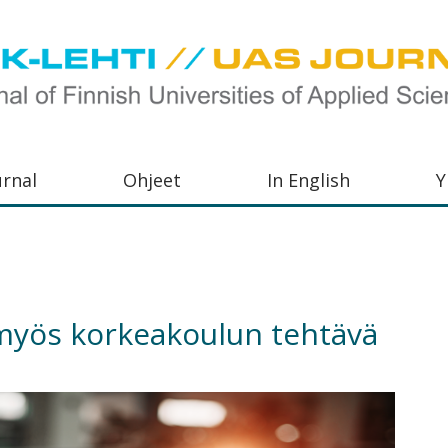
urnal
Ohjeet
In English
Y
orkeakoulujen
aisu,
orkeakoulujen
 myös korkeakoulun tehtävä
,
s-
otoiminnasta