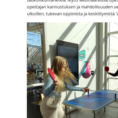
taukoliikuntahetkiä. Myös webinaareissa opett
opettajan kannustuksen ja mahdollisuuden seu
ulkoillen, tukevan oppimista ja keskittymistä. V