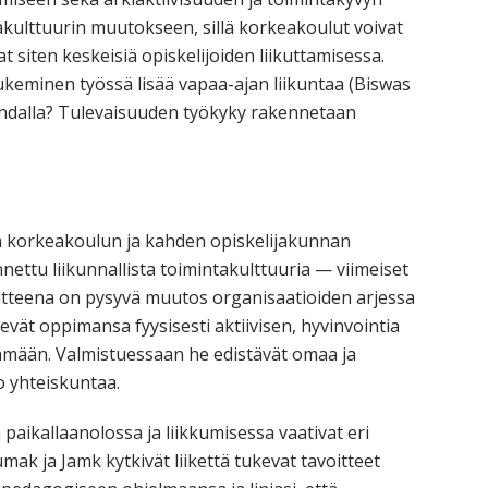
akulttuurin muutokseen, sillä korkeakoulut voivat
 siten keskeisiä opiskelijoiden liikuttamisessa.
ukeminen työssä lisää vapaa-ajan liikuntaa (Biswas
kohdalla? Tulevaisuuden työkyky rakennetaan
än korkeakoulun ja kahden opiskelijakunnan
ettu liikunnallista toimintakulttuuria — viimeiset
oitteena on pysyvä muutos organisaatioiden arjessa
evät oppimansa fyysisesti aktiivisen, hyvinvointia
lämään. Valmistuessaan he edistävät omaa ja
o yhteiskuntaa.
aikallaanolossa ja liikkumisessa vaativat eri
mak ja Jamk kytkivät liikettä tukevat tavoitteet