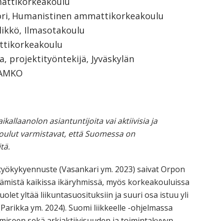
mmattikorkeakoulu
ori, Humanistinen ammattikorkeakoulu
likkö, Ilmasotakoulu
attikorkeakoulu
a, projektityöntekijä, Jyväskylän
JAMKO
llaanolon asiantuntijoita vai aktiivisia ja
koulut varmistavat, että Suomessa on
tä.
työkykyennuste (Vasankari ym. 2023) saivat Orpon
äämistä kaikissa ikäryhmissä, myös korkeakouluissa
olet yltää liikuntasuosituksiin ja suuri osa istuu yli
Parikka ym. 2024). Suomi liikkeelle -ohjelmassa
iseen sekä arkiaktiivisuuden ja toimintakyvyn