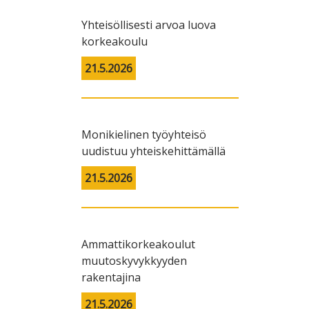
Yhteisöllisesti arvoa luova
korkeakoulu
21.5.2026
Monikielinen työyhteisö
uudistuu yhteiskehittämällä
21.5.2026
Ammattikorkeakoulut
muutoskyvykkyyden
rakentajina
21.5.2026