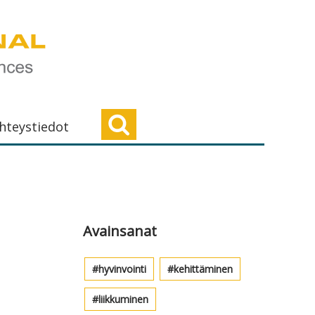
hteystiedot
Ensisijainen
sivupalkki
Avainsanat
hyvinvointi
kehittäminen
liikkuminen