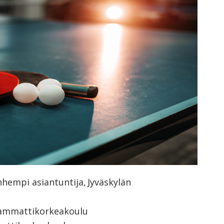
orkeakoulutusta
ta
esta
eille.
nhempi asiantuntija, Jyväskylän
än ammattikorkeakoulu