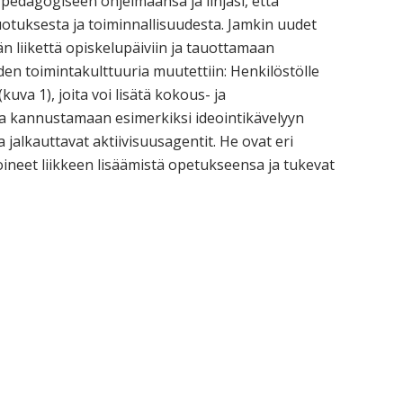
e pedagogiseen ohjelmaansa ja linjasi, että
otuksesta ja toiminnallisuudesta. Jamkin uudet
 liikettä opiskelupäiviin ja tauottamaan
den toimintakulttuuria muutettiin: Henkilöstölle
kuva 1), joita voi lisätä kokous- ja
a kannustamaan esimerkiksi ideointikävelyyn
 jalkauttavat aktiivisuusagentit. He ovat eri
toineet liikkeen lisäämistä opetukseensa ja tukevat