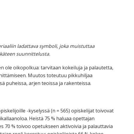
iaaliin ladattava symboli, joka muistuttaa
k
äteen suunnittelusta.
n ole oikopolkua: tarvitaan kokeiluja ja palautetta,
ehittämiseen. Muutos toteutuu pikkuhiljaa
sä puheissa, arjen teoissa ja rakenteissa.
skelijoille -kyselyssä (n = 565) opiskelijat toivovat
kallaanoloa. Heistä 75 % haluaa opettajan
es 70 % toivoo opetukseen aktivoivia ja palauttavia