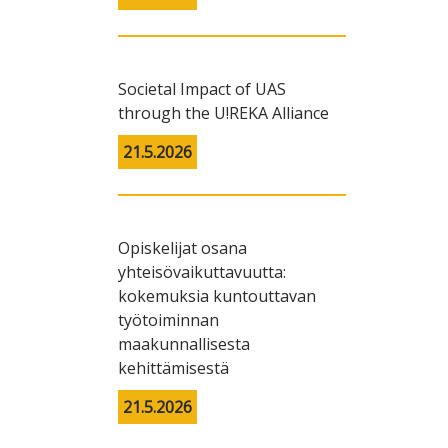
Societal Impact of UAS
through the U!REKA Alliance
21.5.2026
Opiskelijat osana
yhteisövaikuttavuutta:
kokemuksia kuntouttavan
työtoiminnan
maakunnallisesta
kehittämisestä
21.5.2026