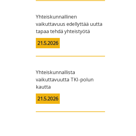
Yhteiskunnallinen
vaikuttavuus edellyttää uutta
tapaa tehdä yhteistyötä
21.5.2026
Yhteiskunnallista
vaikuttavuutta TKI-polun
kautta
21.5.2026