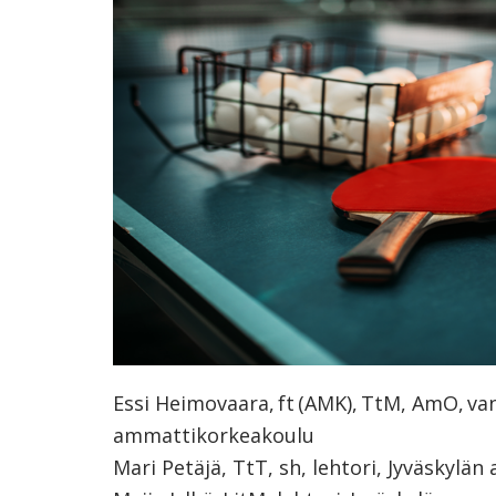
ammattik
koskevas
tutkimuks
kaikille
kiinnostun
Essi Heimovaara, ft (AMK), TtM, AmO, va
ammattikorkeakoulu
Mari Petäjä, TtT, sh, lehtori, Jyväskyl