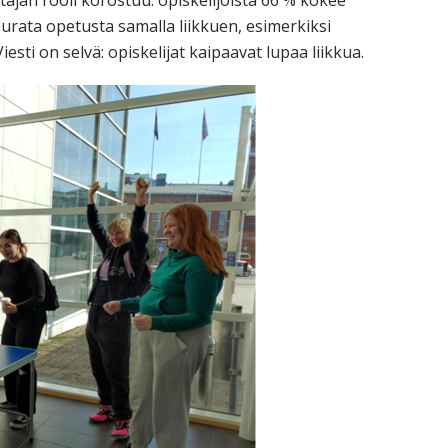
ajan rooli korostuu: opiskelijoista 66 % kokee
rata opetusta samalla liikkuen, esimerkiksi
iesti on selvä: opiskelijat kaipaavat lupaa liikkua.