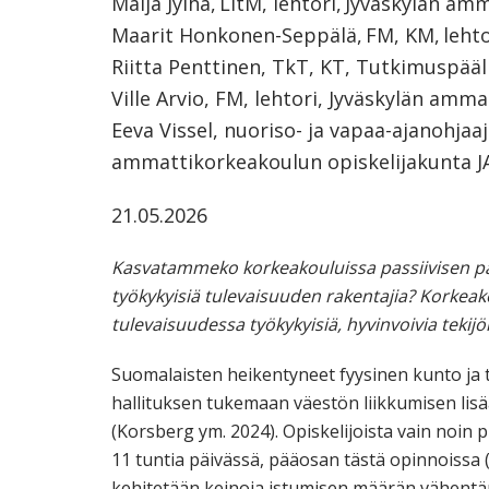
Maija Jylhä, LitM, lehtori, Jyväskylän a
Maarit Honkonen-Seppälä, FM, KM, leht
Riitta Penttinen, TkT, KT, Tutkimuspääl
Ville Arvio, FM, lehtori, Jyväskylän amm
Eeva Vissel, nuoriso- ja vapaa-ajanohjaaj
ammattikorkeakoulun opiskelijakunta 
21.05.2026
Kasvatammeko korkeakouluissa passiivisen paika
työkykyisiä tulevaisuuden rakentajia? Korkea
tulevaisuudessa työkykyisiä, hyvinvoivia tekijöi
Suomalaisten heikentyneet fyysinen kunto ja 
hallituksen tukemaan väestön liikkumisen lis
(Korsberg ym. 2024). Opiskelijoista vain noin pu
11 tuntia päivässä, pääosan tästä opinnoissa (
kehitetään keinoja istumisen määrän vähentäm