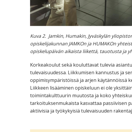
Kuva 2. Jamkin, Humakin, Jyväskylän yliopist
opiskelijakunnan JAMKOn ja HUMAKOn yhteisty
opiskelupäivän aikaista liikettä, tauotusta ja
Korkeakoulut sekä kouluttavat tulevia asiantun
tulevaisuudessa. Liikkumisen kannustus ja s
oppimisympäristöissä ja arjen käytännöissä ke
Liikkeen lisääminen opiskeluun ei ole yksittä
toimintakulttuurin muutosta ja koko yhteisku
tarkoituksenmukaista kasvattaa passiivisen pa
aktiivisia ja työkykyisiä tulevaisuuden rakentaj