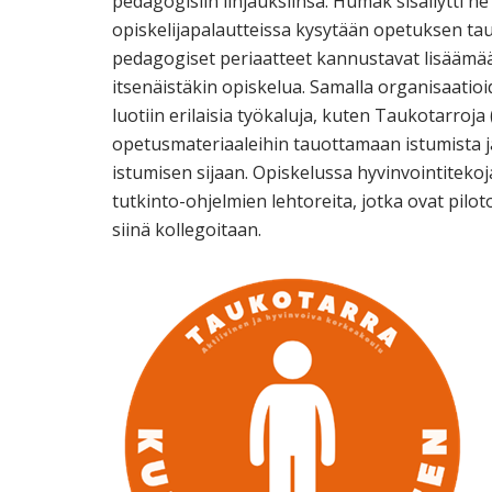
pedagogisiin linjauksiinsa: Humak sisällytti n
opiskelijapalautteissa kysytään opetuksen tau
pedagogiset periaatteet kannustavat lisäämään
itsenäistäkin opiskelua. Samalla organisaatioi
luotiin erilaisia työkaluja, kuten Taukotarroja (
opetusmateriaaleihin tauottamaan istumista j
istumisen sijaan. Opiskelussa hyvinvointitekoja
tutkinto-ohjelmien lehtoreita, jotka ovat pilo
siinä kollegoitaan.