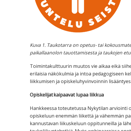
Kuva 1.
Taukotarra on opetus- tai kokousmater
paikallaanolon tauottamisesta ja taukojen etu
Toimintakulttuurin muutos vie aikaa eikä siihe
erilaisia näkökulmia ja intoa pedagogiseen k
liikkumisen ja opiskeluhyvinvoinnin lisääntyes
Opiskelijat
kaipaavat lupaa liikkua
Hankkeessa toteutetussa Nykytilan arviointi opi
opiskeluun enemmän liikettä ja vähemmän pai
kannustavan liikuskeluun oppitunneilla ja läh