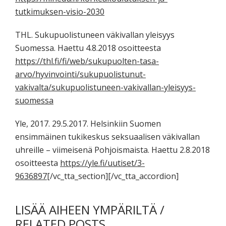
tutkimuksen-visio-2030
THL. Sukupuolistuneen väkivallan yleisyys
Suomessa. Haettu 4.8.2018 osoitteesta
https://thl.fi/fi/web/sukupuolten-tasa-
arvo/hyvinvointi/sukupuolistunut-
vakivalta/sukupuolistuneen-vakivallan-yleisyys-
suomessa
Yle, 2017. 29.5.2017. Helsinkiin Suomen
ensimmäinen tukikeskus seksuaalisen väkivallan
uhreille – viimeisenä Pohjoismaista. Haettu 2.8.2018
osoitteesta
https://yle.fi/uutiset/3-
9636897
[/vc_tta_section][/vc_tta_accordion]
LISÄÄ AIHEEN YMPÄRILTÄ /
RELATED POSTS