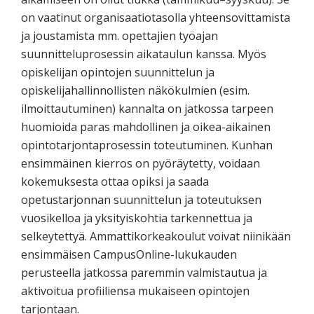
on vaatinut organisaatiotasolla yhteensovittamista
ja joustamista mm. opettajien työajan
suunnitteluprosessin aikataulun kanssa. Myös
opiskelijan opintojen suunnittelun ja
opiskelijahallinnollisten näkökulmien (esim.
ilmoittautuminen) kannalta on jatkossa tarpeen
huomioida paras mahdollinen ja oikea-aikainen
opintotarjontaprosessin toteutuminen. Kunhan
ensimmäinen kierros on pyöräytetty, voidaan
kokemuksesta ottaa opiksi ja saada
opetustarjonnan suunnittelun ja toteutuksen
vuosikelloa ja yksityiskohtia tarkennettua ja
selkeytettyä. Ammattikorkeakoulut voivat niinikään
ensimmäisen CampusOnline-lukukauden
perusteella jatkossa paremmin valmistautua ja
aktivoitua profiiliensa mukaiseen opintojen
tarjontaan.