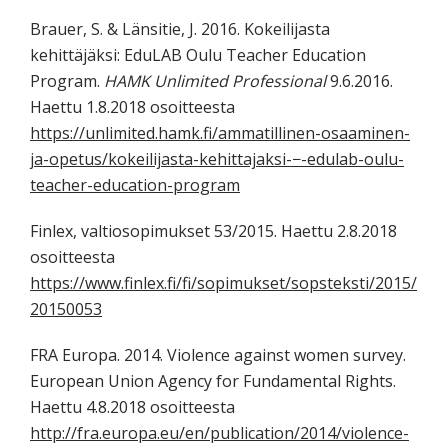
Brauer, S. & Länsitie, J. 2016. Kokeilijasta
kehittäjäksi: EduLAB Oulu Teacher Education
Program.
HAMK Unlimited Professional
9.6.2016.
Haettu 1.8.2018 osoitteesta
https://unlimited.hamk.fi/ammatillinen-osaaminen-
ja-opetus/kokeilijasta-kehittajaksi-−-edulab-oulu-
teacher-education-program
Finlex, valtiosopimukset 53/2015. Haettu 2.8.2018
osoitteesta
https://www.finlex.fi/fi/sopimukset/sopsteksti/2015/
20150053
FRA Europa. 2014. Violence against women survey.
European Union Agency for Fundamental Rights.
Haettu 4.8.2018 osoitteesta
http://fra.europa.eu/en/publication/2014/violence-