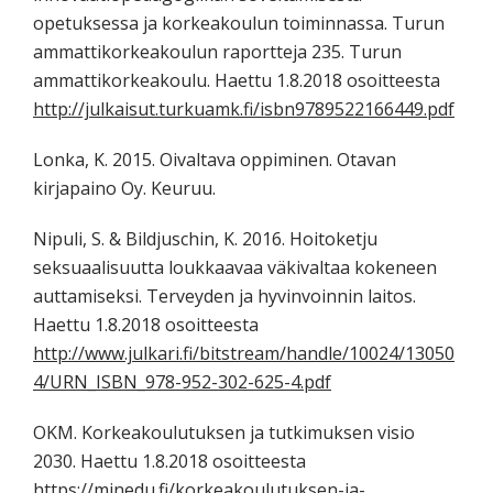
opetuksessa ja korkeakoulun toiminnassa. Turun
ammattikorkeakoulun raportteja 235. Turun
ammattikorkeakoulu. Haettu 1.8.2018 osoitteesta
http://julkaisut.turkuamk.fi/isbn9789522166449.pdf
Lonka, K. 2015. Oivaltava oppiminen. Otavan
kirjapaino Oy. Keuruu.
Nipuli, S. & Bildjuschin, K. 2016. Hoitoketju
seksuaalisuutta loukkaavaa väkivaltaa kokeneen
auttamiseksi. Terveyden ja hyvinvoinnin laitos.
Haettu 1.8.2018 osoitteesta
http://www.julkari.fi/bitstream/handle/10024/13050
4/URN_ISBN_978-952-302-625-4.pdf
OKM. Korkeakoulutuksen ja tutkimuksen visio
2030. Haettu 1.8.2018 osoitteesta
https://minedu.fi/korkeakoulutuksen-ja-