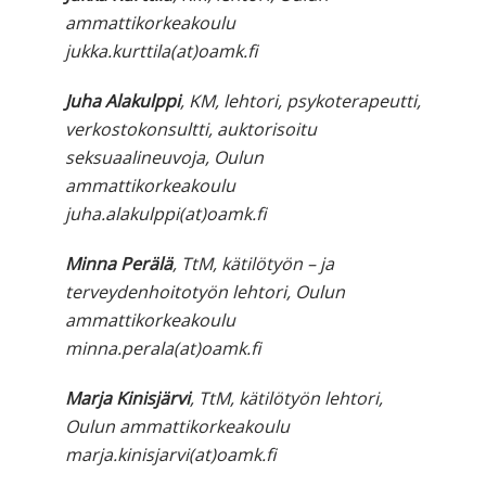
ammattikorkeakoulu
jukka.kurttila(at)oamk.fi
Juha Alakulppi
, KM, lehtori, psykoterapeutti,
verkostokonsultti, auktorisoitu
seksuaalineuvoja, Oulun
ammattikorkeakoulu
juha.alakulppi(at)oamk.fi
Minna Perälä
, TtM, kätilötyön – ja
terveydenhoitotyön lehtori, Oulun
ammattikorkeakoulu
minna.perala(at)oamk.fi
Marja Kinisjärvi
, TtM, kätilötyön lehtori,
Oulun ammattikorkeakoulu
marja.kinisjarvi(at)oamk.fi