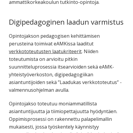
ammattikorkeakoulun tutkinto-opintoja.
Digipedagoginen laadun varmistus
Opintojakson pedagogisen kehittämisen
perusteina toimivat eAMKissa laaditut
verkkototeutusten laatukriteerit
. Niiden
toteutumista on arvioitu pitkin
suunnitteluprosessia itsearvioiden sekä eAMK-
yhteistyöverkoston, digipedagogiikan
asiantuntijoiden sekä ”Laadukas verkkototeutus” -
valmennusohjelman avulla.
Opintojakso toteutuu moniammatillista
asiantuntijuutta ja tiimiopettajuutta hyödyntäen.
Oppimisprosessi on rakennettu palapelimallin
mukaisesti, jossa työskentely käynnistyy