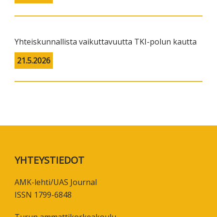
Yhteiskunnallista vaikuttavuutta TKI-polun kautta
21.5.2026
Footer
YHTEYSTIEDOT
AMK-lehti/UAS Journal
ISSN 1799-6848
Turun ammattikorkeakoulu