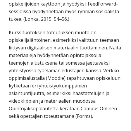
opiskelijoiden käyttöön ja hyödyksi. FeedForward-
sessioissa hyödynnetään myös ryhmän sosiaalista
tukea. (Lonka, 2015, 54‒56.)
Kurssituotoksen toteutuksen muoto on
opiskelijalähtöinen, esimerkiksi valittuun teemaan
liittyvän digitaalisen materiaalin tuottaminen. Näitä
materiaaleja hyödynnetään opintojaksolla
teemojen alustuksena tai somessa jaettavaksi
yhteistyössä työelämän edustajien kanssa. Verkko-
oppimisalustalla (Moodle) tapahtuvaan opiskeluun
kytketään eri yhteistyökumppanien
asiantuntijuutta, esimerkiksi haastattelujen ja
videoklippien ja materiaalien muodossa.
Opintojaksopalautetta kerätään Campus Onlinen
sekä opettajien toteuttamana (Forms).