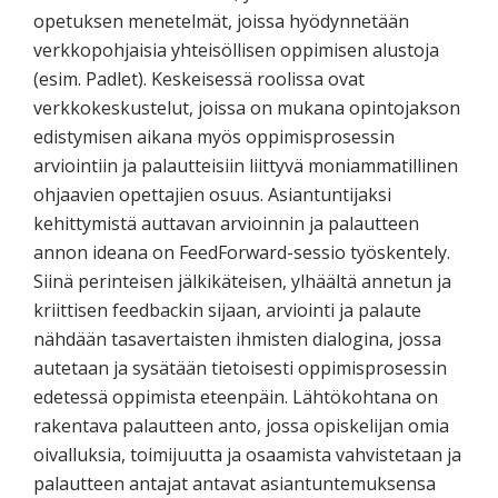
opetuksen menetelmät, joissa hyödynnetään
verkkopohjaisia yhteisöllisen oppimisen alustoja
(esim. Padlet). Keskeisessä roolissa ovat
verkkokeskustelut, joissa on mukana opintojakson
edistymisen aikana myös oppimisprosessin
arviointiin ja palautteisiin liittyvä moniammatillinen
ohjaavien opettajien osuus. Asiantuntijaksi
kehittymistä auttavan arvioinnin ja palautteen
annon ideana on FeedForward-sessio työskentely.
Siinä perinteisen jälkikäteisen, ylhäältä annetun ja
kriittisen feedbackin sijaan, arviointi ja palaute
nähdään tasavertaisten ihmisten dialogina, jossa
autetaan ja sysätään tietoisesti oppimisprosessin
edetessä oppimista eteenpäin. Lähtökohtana on
rakentava palautteen anto, jossa opiskelijan omia
oivalluksia, toimijuutta ja osaamista vahvistetaan ja
palautteen antajat antavat asiantuntemuksensa