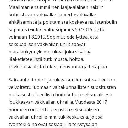
Maailman ensimmäinen laaja-alainen naisiin
kohdistuvan väkivallan ja perheväkivallan
ehkäisemistä ja poistamista koskeva ns. Istanbulin
sopimus (Finlex, valtiosopimus 53/2015) astui
voimaan 1.8.2015. Sopimus edellyttää, että
seksuaalisen väkivallan uhrit saavat
matalankynnyksen tukea, joka sisältää
lääketieteellistä tutkimusta, hoitoa,
psykososiaalista tukea, neuvontaa ja terapiaa.
Sairaanhoitopiirit ja tulevaisuuden sote-alueet on
velvoitettu luomaan valtakunnallisten suositusten
mukaisesti alueellisia hoitoketjuja seksuaalisesti
loukkaavan väkivallan uhreille. Vuodesta 2017
Suomeen on alettu perustaa seksuaalisen
väkivallan uhreille mm. tukikeskuksia, joissa
työntekijöinä ovat sosiaali- ja terveysalan