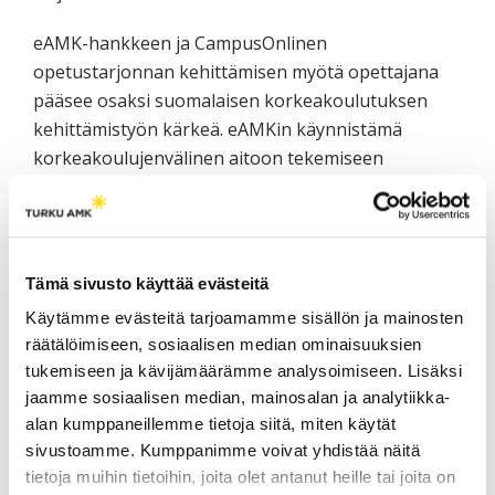
eAMK-hankkeen ja CampusOnlinen
opetustarjonnan kehittämisen myötä opettajana
pääsee osaksi suomalaisen korkeakoulutuksen
kehittämistyön kärkeä. eAMKin käynnistämä
korkeakoulujenvälinen aitoon tekemiseen
painottuva yhteistyö ja verkostoituminen on
motivoivaa ja innostavaa. Se avaa opettajille
avoimen ja kollegiaalisen asiantuntijayhteisön,
jossa tähdätään yhdessä laadukkaaseen verkko-
Tämä sivusto käyttää evästeitä
opetus tarjontaan kaikkien AMKien opiskelijoiden
Käytämme evästeitä tarjoamamme sisällön ja mainosten
oppimisen ja tulevaisuuden ammattilaisten
räätälöimiseen, sosiaalisen median ominaisuuksien
osaamisen hyväksi. Saatavilla on verkko-opetuksen
tukemiseen ja kävijämäärämme analysoimiseen. Lisäksi
kehittämisen tarpeita vastaavaa, oikea-aikaista ja
jaamme sosiaalisen median, mainosalan ja analytiikka-
myös ajasta riippumatonta valmennusta. Lisäksi
alan kumppaneillemme tietoja siitä, miten käytät
mukana oleviin AMKeihin on nimetty
sivustoamme. Kumppanimme voivat yhdistää näitä
eAMK/CampusOnline yhteyshenkilöitä, jotka
tietoja muihin tietoihin, joita olet antanut heille tai joita on