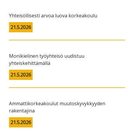
Yhteisöllisesti arvoa luova korkeakoulu
21.5.2026
Monikielinen työyhteisö uudistuu
yhteiskehittämällä
21.5.2026
Ammattikorkeakoulut muutoskyvykkyyden
rakentajina
21.5.2026