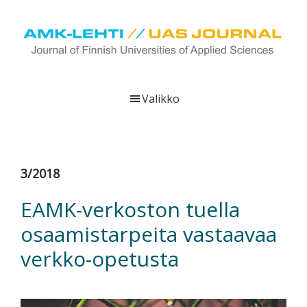
Hyppää
Hyppää
Hyppää
pääsisältöön
ensisijaiseen
alatunnisteeseen
sivupalkkiin
UAS
AMK-
Journal
lehti
Valikko
on
ammattikorkeakoulujen
verkkojulkaisu,
joka
3/2018
viestittää
ammattikorkeakoulujen
EAMK-verkoston tuella
tutkimus-,
osaamistarpeita vastaavaa
kehittämis-
ja
verkko-opetusta
innovaatiotoiminnasta
sekä
ammattikorkeakoulutusta