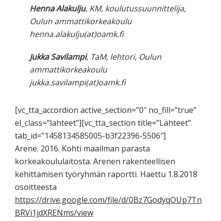
Henna Alakulju
, KM, koulutussuunnittelija,
Oulun ammattikorkeakoulu
henna.alakulju(at)oamk.fi
Jukka Savilampi
, TaM, lehtori, Oulun
ammattikorkeakoulu
jukka.savilampi(at)oamk.fi
[vc_tta_accordion active_section=”0″ no_fill=”true”
el_class=”lahteet”][vc_tta_section title=”Lähteet”
tab_id=”1458134585005-b3f22396-5506″]
Arene. 2016. Kohti maailman parasta
korkeakoululaitosta. Arenen rakenteellisen
kehittämisen työryhmän raportti. Haettu 1.8.2018
osoitteesta
https://drive.google.com/file/d/0Bz7GodyqOUp7Tn
BRVi1jdXRENms/view