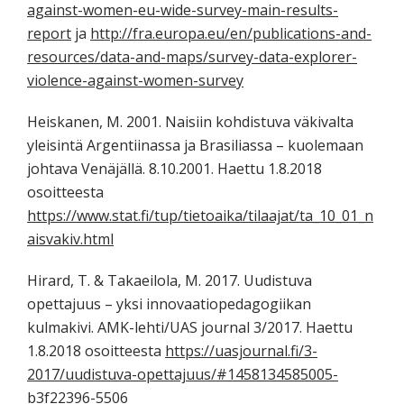
against-women-eu-wide-survey-main-results-
report
ja
http://fra.europa.eu/en/publications-and-
resources/data-and-maps/survey-data-explorer-
violence-against-women-survey
Heiskanen, M. 2001. Naisiin kohdistuva väkivalta
yleisintä Argentiinassa ja Brasiliassa – kuolemaan
johtava Venäjällä. 8.10.2001. Haettu 1.8.2018
osoitteesta
https://www.stat.fi/tup/tietoaika/tilaajat/ta_10_01_n
aisvakiv.html
Hirard, T. & Takaeilola, M. 2017. Uudistuva
opettajuus – yksi innovaatiopedagogiikan
kulmakivi. AMK-lehti/UAS journal 3/2017. Haettu
1.8.2018 osoitteesta
https://uasjournal.fi/3-
2017/uudistuva-opettajuus/#1458134585005-
b3f22396-5506