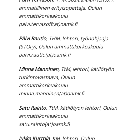
ammatillinen erityisopettaja, Oulun
ammattikorkeakoulu
paivi.tervasoff(at)oamk.fi
Päivi Rautio
, THM, lehtori, työnohjaaja
(STOry), Oulun ammattikorkeakoulu
paivi.rautio(at)oamk.fi
Minna Manninen
, TtM, lehtori, kätilötyön
tutkintovastaava, Oulun
ammattikorkeakoulu
minna.manninen(at)oamk.fi
Satu Rainto
, TtM, kätilötyön lehtori, Oulun
ammattikorkeakoulu
satu.rainto(at)oamk.fi
Jukka Kurttila
, KM, lehtori, Oulun