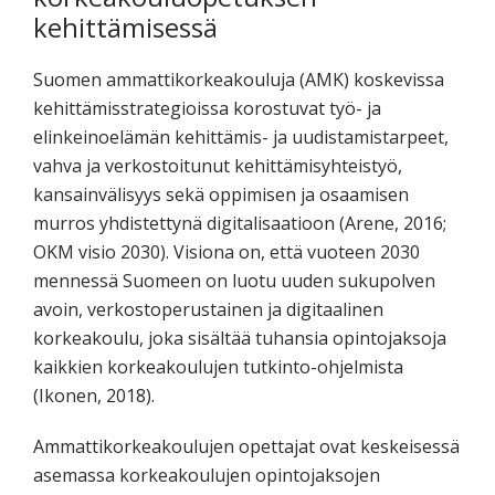
kehittämisessä
Suomen ammattikorkeakouluja (AMK) koskevissa
kehittämisstrategioissa korostuvat työ- ja
elinkeinoelämän kehittämis- ja uudistamistarpeet,
vahva ja verkostoitunut kehittämisyhteistyö,
kansainvälisyys sekä oppimisen ja osaamisen
murros yhdistettynä digitalisaatioon (Arene, 2016;
OKM visio 2030). Visiona on, että vuoteen 2030
mennessä Suomeen on luotu uuden sukupolven
avoin, verkostoperustainen ja digitaalinen
korkeakoulu, joka sisältää tuhansia opintojaksoja
kaikkien korkeakoulujen tutkinto-ohjelmista
(Ikonen, 2018).
Ammattikorkeakoulujen opettajat ovat keskeisessä
asemassa korkeakoulujen opintojaksojen