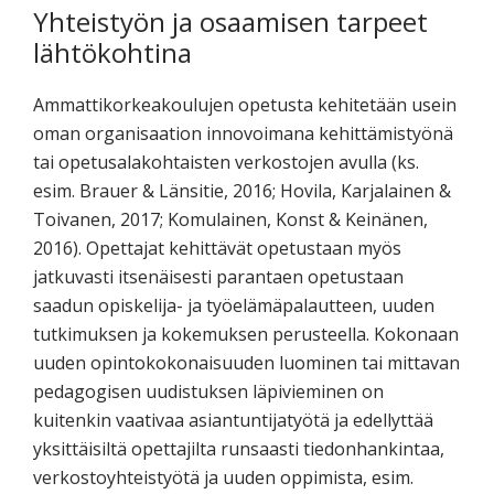
Yhteistyön ja osaamisen tarpeet
lähtökohtina
Ammattikorkeakoulujen opetusta kehitetään usein
oman organisaation innovoimana kehittämistyönä
tai opetusalakohtaisten verkostojen avulla (ks.
esim. Brauer & Länsitie, 2016; Hovila, Karjalainen &
Toivanen, 2017; Komulainen, Konst & Keinänen,
2016). Opettajat kehittävät opetustaan myös
jatkuvasti itsenäisesti parantaen opetustaan
saadun opiskelija- ja työelämäpalautteen, uuden
tutkimuksen ja kokemuksen perusteella. Kokonaan
uuden opintokokonaisuuden luominen tai mittavan
pedagogisen uudistuksen läpivieminen on
kuitenkin vaativaa asiantuntijatyötä ja edellyttää
yksittäisiltä opettajilta runsaasti tiedonhankintaa,
verkostoyhteistyötä ja uuden oppimista, esim.