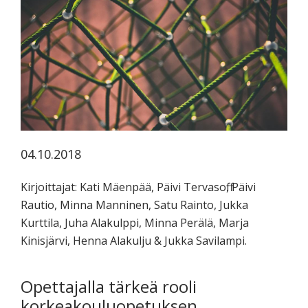
koskevasta
tutkimuksesta
kaikille
kiinnostuneille.
04.10.2018
Kirjoittajat: Kati Mäenpää, Päivi Tervasoff, Päivi
Rautio, Minna Manninen, Satu Rainto, Jukka
Kurttila, Juha Alakulppi, Minna Perälä, Marja
Kinisjärvi, Henna Alakulju & Jukka Savilampi.
Opettajalla tärkeä rooli
korkeakouluopetuksen