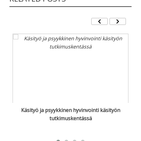
M
Käsityö ja psyykkinen hyvinvointi käsityön
tutkimuskentässä