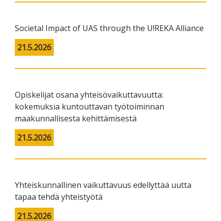
Societal Impact of UAS through the U!REKA Alliance
21.5.2026
Opiskelijat osana yhteisövaikuttavuutta:
kokemuksia kuntouttavan työtoiminnan
maakunnallisesta kehittämisestä
21.5.2026
Yhteiskunnallinen vaikuttavuus edellyttää uutta
tapaa tehdä yhteistyötä
21.5.2026