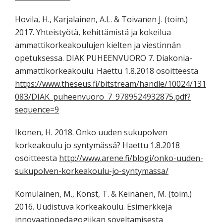
Hovila, H., Karjalainen, A.L. & Toivanen J. (toim.)
2017. Yhteistyötä, kehittämistä ja kokeilua
ammattikorkeakoulujen kielten ja viestinnän
opetuksessa. DIAK PUHEENVUORO 7. Diakonia-
ammattikorkeakoulu. Haettu 1.8.2018 osoitteesta
https://www.theseus.fi/bitstream/handle/10024/131
083/DIAK_puheenvuoro_7_9789524932875.pdf?
sequence=9
Ikonen, H. 2018. Onko uuden sukupolven
korkeakoulu jo syntymässä? Haettu 1.8.2018
osoitteesta
http://www.arene.fi/blogi/onko-uuden-
sukupolven-korkeakoulu-jo-syntymassa/
Komulainen, M., Konst, T. & Keinänen, M. (toim.)
2016. Uudistuva korkeakoulu. Esimerkkejä
innovaatiopedagogiikan soveltamisesta