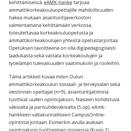
kehittämisessä.
eAMK-hanke
tarjoaa
ammattikorkeakouluopettajille mahdollisuuden
hakea mukaan asiantuntijaverkoston
valmentamana kehittämään verkossa
toteutettavaa korkeakouluopetusta ja
ammattikorkeakoulujen yhteistä opetustarjontaa.
Opetuksen tavoitteena on olla digipedagogisesti
laadukasta sekä vastata korkeakoulujen ja
työelämän tulevaisuuden vaatimuksiin ja rooleihin.
Tämä artikkeli kuvaa miten Oulun
ammattikorkeakoulun sosiaali- ja terveysalan sekä
viestinnän opettajat (n=9), asiantuntijatiiminä
tuottivat uuden opintojakson, Naiseen kohdistuva
väkivalta ja parisuhdeväkivalta (5 op), eAmk-
hankkeen valtakunnalliseen CampusOnline-
opintotarjontaan. Esimerkin avulla avataan
opintojakson tuottamisen prosessia (Kuvio 1),