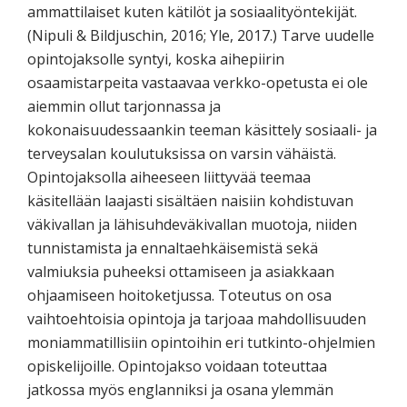
ammattilaiset kuten kätilöt ja sosiaalityöntekijät.
(Nipuli & Bildjuschin, 2016; Yle, 2017.) Tarve uudelle
opintojaksolle syntyi, koska aihepiirin
osaamistarpeita vastaavaa verkko-opetusta ei ole
aiemmin ollut tarjonnassa ja
kokonaisuudessaankin teeman käsittely sosiaali- ja
terveysalan koulutuksissa on varsin vähäistä.
Opintojaksolla aiheeseen liittyvää teemaa
käsitellään laajasti sisältäen naisiin kohdistuvan
väkivallan ja lähisuhdeväkivallan muotoja, niiden
tunnistamista ja ennaltaehkäisemistä sekä
valmiuksia puheeksi ottamiseen ja asiakkaan
ohjaamiseen hoitoketjussa. Toteutus on osa
vaihtoehtoisia opintoja ja tarjoaa mahdollisuuden
moniammatillisiin opintoihin eri tutkinto-ohjelmien
opiskelijoille. Opintojakso voidaan toteuttaa
jatkossa myös englanniksi ja osana ylemmän