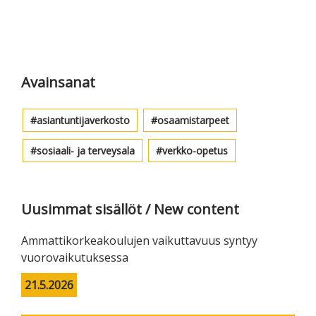
Ensisijainen
sivupalkki
Avainsanat
asiantuntijaverkosto
osaamistarpeet
sosiaali- ja terveysala
verkko-opetus
Uusimmat sisällöt / New content
Ammattikorkeakoulujen vaikuttavuus syntyy
vuorovaikutuksessa
21.5.2026