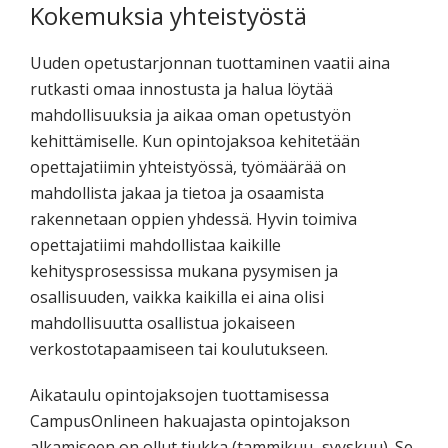
Kokemuksia yhteistyöstä
Uuden opetustarjonnan tuottaminen vaatii aina
rutkasti omaa innostusta ja halua löytää
mahdollisuuksia ja aikaa oman opetustyön
kehittämiselle. Kun opintojaksoa kehitetään
opettajatiimin yhteistyössä, työmäärää on
mahdollista jakaa ja tietoa ja osaamista
rakennetaan oppien yhdessä. Hyvin toimiva
opettajatiimi mahdollistaa kaikille
kehitysprosessissa mukana pysymisen ja
osallisuuden, vaikka kaikilla ei aina olisi
mahdollisuutta osallistua jokaiseen
verkostotapaamiseen tai koulutukseen.
Aikataulu opintojaksojen tuottamisessa
CampusOnlineen hakuajasta opintojakson
alkamiseen on ollut tiukka (tammikuu–syyskuu). Se