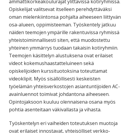
ammattikorkeakoulurajat ylittävissä kotiryhmissä.
Opiskelijat valitsevat itselleen perehdyttäväksi
oman mielenkiintonsa pohjalta aiheeseen liittyvän
osa-alueen, oppimisteeman. Työskentely jatkuu
näiden teemojen ympärille rakentuvissa ryhmissä
yhteistoiminnallisesti siten, että muodostettu
yhteinen ymmärrys tuodaan takaisin kotiryhmiin.
Teemojen käsittelyn alustuksena ovat erilaiset
videot kokemushaastatteluineen sekä
opiskelijoiden kurssituotoksina toteuttamat
videoklipit. Myös sisällöllisesti keskeisten
työelämän yhteisverkostojen asiantuntijoiden AC-
avainluennot toimivat johdantona aiheeseen.
Opintojaksoon kuuluu olennaisena osana myös
pohtia asenteitaan väkivallasta ja vihasta.
Työskentelyn eri vaiheiden toteutuksen muotoja
ovat erilaiset innostavat, yhteisölliset verkko-