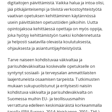
digitaitojen päivittämistä. Vaikka halua ja intoa olisi,
jää pitkäjänteisempi ja tiivistä verkostoyhteistyötä
vaativan opetuksen kehittäminen käytännössä
usein päivittäisten opetustöiden jalkoihin. Uutta
opintojaksoa kehittäessä opettaja on myös oppija,
joka hyötyy kehittämistyön tueksi kohdennetusta
ja helposti saatavilla olevasta koulutuksesta,
ohjauksesta ja asiantuntijayhteistyöstä.
Tarve naiseen kohdistuvaa väkivaltaa ja
parisuhdeväkivaltaa koskevalle opetukselle on
syntynyt sosiaali- ja terveysalan ammattilaisten
laajentuneista osaamisen tarpeista. Tutkimusten
mukaan sukupuolistunut ja erityisesti naisiin
kohdistuva väkivalta ja parisuhdeväkivalta on
Suomessa muihin EU- ja teollisuusmaihin
verrattuna edelleen keskimääräistä korkeammalla
tasolla (FRA Europa, 2014; Heiskanen, 2001.; THL).