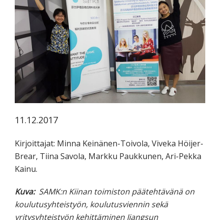
koskevasta
tutkimuksesta
kaikille
kiinnostuneille.
11.12.2017
Kirjoittajat: Minna Keinänen-Toivola, Viveka Höijer-
Brear, Tiina Savola, Markku Paukkunen, Ari-Pekka
Kainu.
Kuva:
SAMK:n Kiinan toimiston päätehtävänä on
koulutusyhteistyön, koulutusviennin sekä
yritysyhteistyön kehittäminen Jiangsun