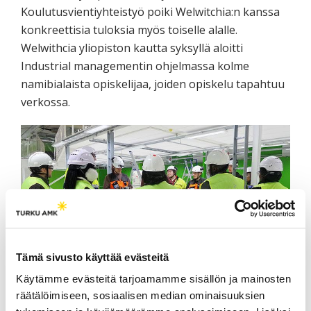
Koulutusvientiyhteistyö poiki Welwitchia:n kanssa
konkreettisia tuloksia myös toiselle alalle.
Welwithcia yliopiston kautta syksyllä aloitti
Industrial managementin ohjelmassa kolme
namibialaista opiskelijaa, joiden opiskelu tapahtuu
verkossa.
Tämä sivusto käyttää evästeitä
Käytämme evästeitä tarjoamamme sisällön ja mainosten
Kuva 3. Welwitchia yliopiston vierailu SAMK:n Porin rakenteilla
räätälöimiseen, sosiaalisen median ominaisuuksien
olleelle kampukselle joulukuussa 2017.