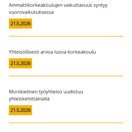
Ammattikorkeakoulujen vaikuttavuus syntyy
vuorovaikutuksessa
21.5.2026
Yhteisöllisesti arvoa luova korkeakoulu
21.5.2026
Monikielinen työyhteisö uudistuu
yhteiskehittämällä
21.5.2026