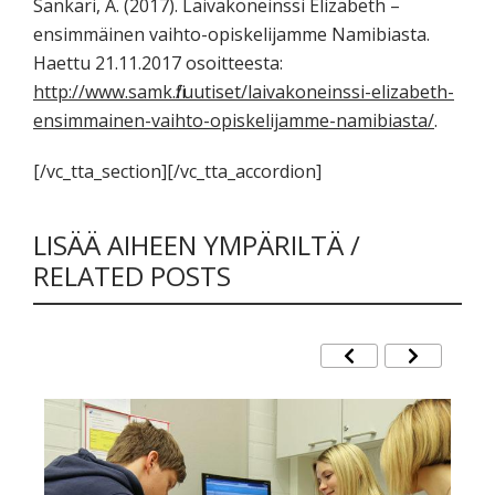
Sankari, A. (2017). Laivakoneinssi Elizabeth –
ensimmäinen vaihto-opiskelijamme Namibiasta.
Haettu 21.11.2017 osoitteesta:
http://www.samk.fi/uutiset/laivakoneinssi-elizabeth-
ensimmainen-vaihto-opiskelijamme-namibiasta/
.
[/vc_tta_section][/vc_tta_accordion]
LISÄÄ AIHEEN YMPÄRILTÄ /
RELATED POSTS