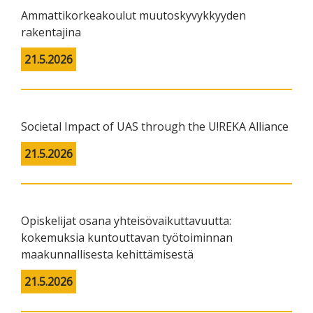
Ammattikorkeakoulut muutoskyvykkyyden
rakentajina
21.5.2026
Societal Impact of UAS through the U!REKA Alliance
21.5.2026
Opiskelijat osana yhteisövaikuttavuutta:
kokemuksia kuntouttavan työtoiminnan
maakunnallisesta kehittämisestä
21.5.2026