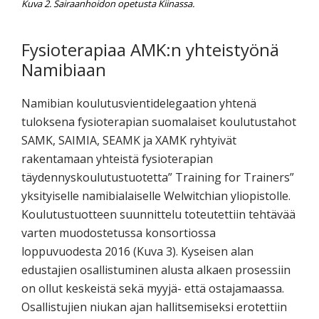
Kuva 2. Sairaanhoidon opetusta Kiinassa.
Fysioterapiaa AMK:n yhteistyönä
Namibiaan
Namibian koulutusvientidelegaation yhtenä
tuloksena fysioterapian suomalaiset koulutustahot
SAMK, SAIMIA, SEAMK ja XAMK ryhtyivät
rakentamaan yhteistä fysioterapian
täydennyskoulutustuotetta” Training for Trainers”
yksityiselle namibialaiselle Welwitchian yliopistolle.
Koulutustuotteen suunnittelu toteutettiin tehtävää
varten muodostetussa konsortiossa
loppuvuodesta 2016 (Kuva 3). Kyseisen alan
edustajien osallistuminen alusta alkaen prosessiin
on ollut keskeistä sekä myyjä- että ostajamaassa.
Osallistujien niukan ajan hallitsemiseksi erotettiin