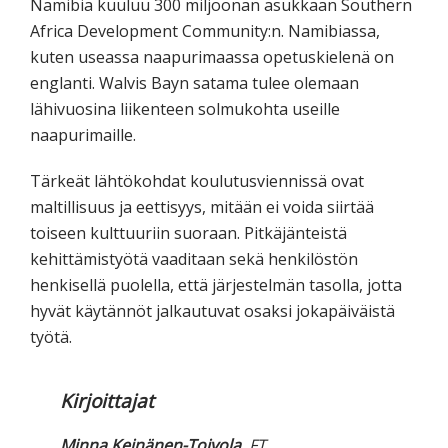
Namibia kuuluu 300 miljoonan asukkaan Southern
Africa Development Community:n. Namibiassa,
kuten useassa naapurimaassa opetuskielenä on
englanti. Walvis Bayn satama tulee olemaan
lähivuosina liikenteen solmukohta useille
naapurimaille.
Tärkeät lähtökohdat koulutusviennissä ovat
maltillisuus ja eettisyys, mitään ei voida siirtää
toiseen kulttuuriin suoraan. Pitkäjänteistä
kehittämistyötä vaaditaan sekä henkilöstön
henkisellä puolella, että järjestelmän tasolla, jotta
hyvät käytännöt jalkautuvat osaksi jokapäiväistä
työtä.
Kirjoittajat
Minna Keinänen-Toivola
, FT,