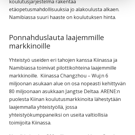
koulutusjärjestelmä rakentaa
etäopetusmahdollisuuksia jo alakoulusta alkaen.
Namibiassa suuri haaste on koulutuksen hinta.
Ponnahduslauta laajemmille
markkinoille
Yhteistyö useiden eri tahojen kanssa Kiinassa ja
Namibiassa toimivat pilottikohteina laajemmille
markkinoille. Kiinassa Changzhou – Wuj:n 6
miljoonan asukaan alue on osa nopeasti kehittyvän
80 miljoonaan asukkaan Jangtse Deltaa. ARENE:n
puolesta Kiinan koulutusmarkkinoita lähestytään
laajemmalla yhteistyöllä, jossa
yhteistyökumppaneiksi on useita valtiollisia
toimijoita Kiinassa.