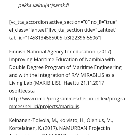
pekka.kainu(at)samk.fi
[vc_tta_accordion active_section=”0″ no_fill=”true”
el_class=”lahteet”][vc_tta_section title=”Lähteet”
tab_id=”1458134585005-b3f22396-5506″]
Finnish National Agency for education. (2017).
Improving Maritime Education of Namibia with
Double Degree Program of Maritime Engineering
and with the Integration of R/V MIRABILIS as a
Living Lab (MARIBILIS). Haettu 21.11.2017
osoitteesta:
http://www.cimo.fi/programmes/hei_ici_index/progra
mmes/hei_ici/projects/maribilis
.
Keinänen-Toivola, M., Koivisto, H., Olenius, M.,
Kortelainen, K. (2017). NAMURBAN Project in