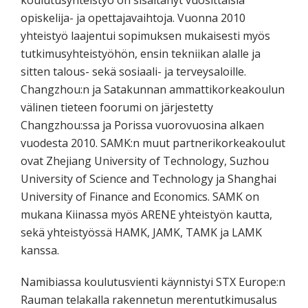
koulutusyhteistyö on sisältänyt vuosittaisia
opiskelija- ja opettajavaihtoja. Vuonna 2010
yhteistyö laajentui sopimuksen mukaisesti myös
tutkimusyhteistyöhön, ensin tekniikan alalle ja
sitten talous- sekä sosiaali- ja terveysaloille.
Changzhou:n ja Satakunnan ammattikorkeakoulun
välinen tieteen foorumi on järjestetty
Changzhou:ssa ja Porissa vuorovuosina alkaen
vuodesta 2010. SAMK:n muut partnerikorkeakoulut
ovat Zhejiang University of Technology, Suzhou
University of Science and Technology ja Shanghai
University of Finance and Economics. SAMK on
mukana Kiinassa myös ARENE yhteistyön kautta,
sekä yhteistyössä HAMK, JAMK, TAMK ja LAMK
kanssa.
Namibiassa koulutusvienti käynnistyi STX Europe:n
Rauman telakalla rakennetun merentutkimusalus