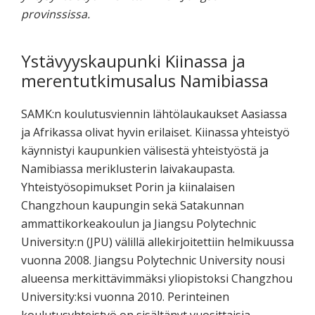
provinssissa.
Ystävyyskaupunki Kiinassa ja
merentutkimusalus Namibiassa
SAMK:n koulutusviennin lähtölaukaukset Aasiassa
ja Afrikassa olivat hyvin erilaiset. Kiinassa yhteistyö
käynnistyi kaupunkien välisestä yhteistyöstä ja
Namibiassa meriklusterin laivakaupasta.
Yhteistyösopimukset Porin ja kiinalaisen
Changzhoun kaupungin sekä Satakunnan
ammattikorkeakoulun ja Jiangsu Polytechnic
University:n (JPU) välillä allekirjoitettiin helmikuussa
vuonna 2008. Jiangsu Polytechnic University nousi
alueensa merkittävimmäksi yliopistoksi Changzhou
University:ksi vuonna 2010. Perinteinen