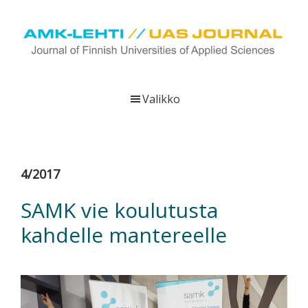
Hyppää
Hyppää
Hyppää
pääsisältöön
ensisijaiseen
alatunnisteeseen
sivupalkkiin
UAS
AMK-
Journal
lehti
Valikko
on
ammattikorkeakoulujen
verkkojulkaisu,
joka
4/2017
viestittää
ammattikorkeakoulujen
SAMK vie koulutusta
tutkimus-,
kahdelle mantereelle
kehittämis-
ja
innovaatiotoiminnasta
sekä
ammattikorkeakoulutusta