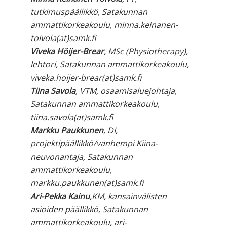
tutkimuspäällikkö, Satakunnan
ammattikorkeakoulu, minna.keinanen-
toivola(at)samk.fi
Viveka Höijer-Brear
, MSc (Physiotherapy),
lehtori, Satakunnan ammattikorkeakoulu,
viveka.hoijer-brear(at)samk.fi
Tiina Savola
, VTM, osaamisaluejohtaja,
Satakunnan ammattikorkeakoulu,
tiina.savola(at)samk.fi
Markku Paukkunen
, DI,
projektipäällikkö/vanhempi Kiina-
neuvonantaja, Satakunnan
ammattikorkeakoulu,
markku.paukkunen(at)samk.fi
Ari-Pekka Kainu
,KM, kansainvälisten
asioiden päällikkö, Satakunnan
ammattikorkeakoulu, ari-