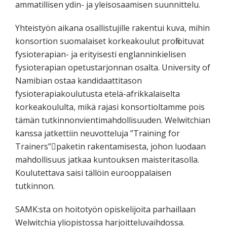
ammatillisen ydin- ja yleisosaamisen suunnittelu.
Yhteistyön aikana osallistujille rakentui kuva, mihin
konsortion suomalaiset korkeakoulut profiloituvat
fysioterapian- ja erityisesti englanninkielisen
fysioterapian opetustarjonnan osalta. University of
Namibian ostaa kandidaattitason
fysioterapiakoulutusta etelä-afrikkalaiselta
korkeakoululta, mikä rajasi konsortioltamme pois
tämän tutkinnonvientimahdollisuuden. Welwitchian
kanssa jatkettiin neuvotteluja ”Training for
Trainers”paketin rakentamisesta, johon luodaan
mahdollisuus jatkaa kuntouksen maisteritasolla.
Koulutettava saisi tällöin eurooppalaisen
tutkinnon.
SAMK:sta on hoitotyön opiskelijoita parhaillaan
Welwitchia yliopistossa harjoitteluvaihdossa.