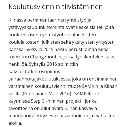
Koulutusviennin tiivistäminen
Kiinassa parlamentaarinen yhteistyö ja
ystävyyskaupunkitoiminta ovat keskeisiä tekijöitä
konkreettiseen yhteistyöhön alueellisten
koululaitosten, julkisten sekä yksityisten yritysten
kanssa. Syksyllä 2015 SAMK perusti oman Kiina-
toimiston Changzhouh:n, jossa työskentelee kaksi
henkilöä. Syksyllä 2016 solmittiin
kaksoistutkintosopimus
sairaanhoitajakoulutuksesta, joka on ensimmäinen
varsinainen koulutusviennintuote SAMK:n ja Kiinan
välillä (Rouhiainen-Valo 2016). SAMK:lla on
käynnissä Step C -niminen projekti, jonka
tavoitteena on ollut avata Kiinan kasvavia
markkinoita erityisesti sairaanhoidon ja matkailun
aloilla.