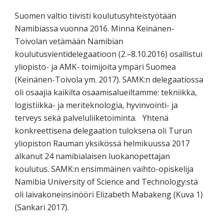
Suomen valtio tiivisti koulutusyhteistyötään
Namibiassa vuonna 2016. Minna Keinänen-
Toivolan vetämään Namibian
koulutusvientidelegaatioon (2.–8.10.2016) osallistui
yliopisto- ja AMK- toimijoita ympäri Suomea
(Keinänen-Toivola ym. 2017). SAMK:n delegaatiossa
oli osaajia kaikilta osaamisalueiltamme: tekniikka,
logistiikka- ja meriteknologia, hyvinvointi- ja
terveys sekä palveluliiketoiminta. Yhtenä
konkreettisena delegaation tuloksena oli Turun
yliopiston Rauman yksikössä helmikuussa 2017
alkanut 24 namibialaisen luokanopettajan
koulutus. SAMK:n ensimmäinen vaihto-opiskelija
Namibia University of Science and Technology:stä
oli laivakoneinsinööri Elizabeth Mabakeng (Kuva 1)
(Sankari 2017).