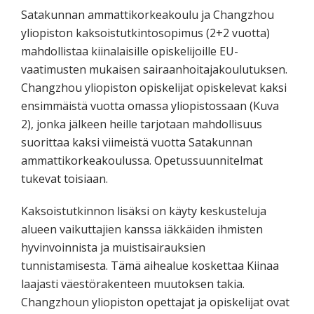
Satakunnan ammattikorkeakoulu ja Changzhou
yliopiston kaksoistutkintosopimus (2+2 vuotta)
mahdollistaa kiinalaisille opiskelijoille EU-
vaatimusten mukaisen sairaanhoitajakoulutuksen.
Changzhou yliopiston opiskelijat opiskelevat kaksi
ensimmäistä vuotta omassa yliopistossaan (Kuva
2), jonka jälkeen heille tarjotaan mahdollisuus
suorittaa kaksi viimeistä vuotta Satakunnan
ammattikorkeakoulussa. Opetussuunnitelmat
tukevat toisiaan.
Kaksoistutkinnon lisäksi on käyty keskusteluja
alueen vaikuttajien kanssa iäkkäiden ihmisten
hyvinvoinnista ja muistisairauksien
tunnistamisesta. Tämä aihealue koskettaa Kiinaa
laajasti väestörakenteen muutoksen takia.
Changzhoun yliopiston opettajat ja opiskelijat ovat