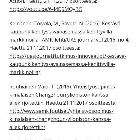
Action. Haettu 21.11.2017 osoitteesta:
https://youtu.be/6-l4Q5MQyBQ
.
Keinänen-Toivola, M., Savela, N. (2016). Kestävä
kaupunkikehitys avainasemassa kehittyvillä
markkinoilla. AMK-lehti/UAS journal vol 2016, no 4.
Haettu 21.11.2017 osoitteesta:
https://uasjournal.fi/tutkimus-innovaatiot/kestava-
kaupunkikehitys-avainasemassa-kehittyvilla-
markkinoilla
/.
Rouhiainen-Valo, T. (2016). Yhteistyösopimus
kiinalaisen Changzhoun yliopiston kanssa
allekirjoitettiin. Haettu 21.11.2017 osoitteesta:
http://www.samk.fi/uutiset/yhteistyosopimus-
kiinalaisen-changzhoun-yliopiston-kanssa-
allekirjoitettiin/
.