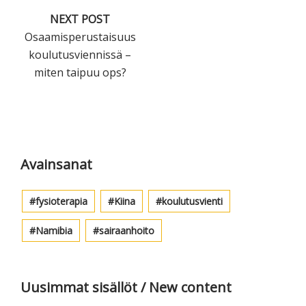
NEXT POST
Osaamisperustaisuus
koulutusviennissä –
miten taipuu ops?
Ensisijainen
sivupalkki
Avainsanat
fysioterapia
Kiina
koulutusvienti
Namibia
sairaanhoito
Uusimmat sisällöt / New content