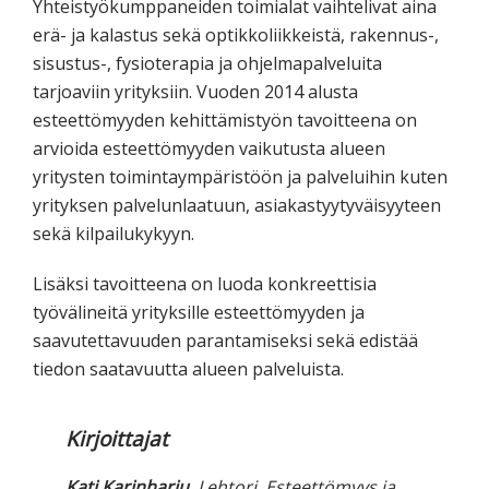
Yhteistyökumppaneiden toimialat vaihtelivat aina
erä- ja kalastus sekä optikkoliikkeistä, rakennus-,
sisustus-, fysioterapia ja ohjelmapalveluita
tarjoaviin yrityksiin. Vuoden 2014 alusta
esteettömyyden kehittämistyön tavoitteena on
arvioida esteettömyyden vaikutusta alueen
yritysten toimintaympäristöön ja palveluihin kuten
yrityksen palvelunlaatuun, asiakastyytyväisyyteen
sekä kilpailukykyyn.
Lisäksi tavoitteena on luoda konkreettisia
työvälineitä yrityksille esteettömyyden ja
saavutettavuuden parantamiseksi sekä edistää
tiedon saatavuutta alueen palveluista.
Kirjoittajat
Kati Karinharju
, Lehtori, Esteettömyys ja