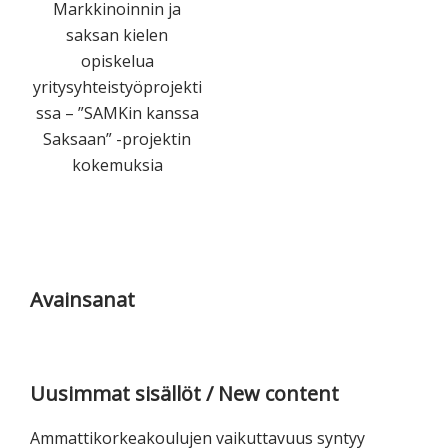
Markkinoinnin ja
saksan kielen
opiskelua
yritysyhteistyöprojekti
ssa – ”SAMKin kanssa
Saksaan” -projektin
kokemuksia
Ensisijainen
sivupalkki
Avainsanat
Uusimmat sisällöt / New content
Ammattikorkeakoulujen vaikuttavuus syntyy