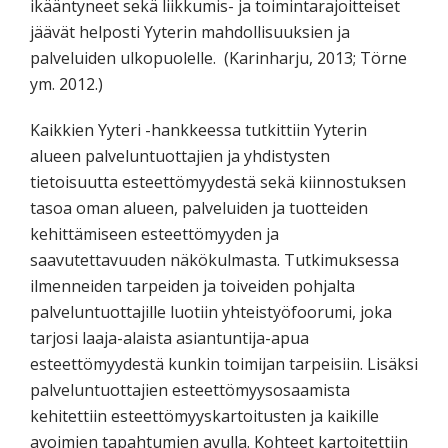
ikääntyneet sekä liikkumis- ja toimintarajoitteiset
jäävät helposti Yyterin mahdollisuuksien ja
palveluiden ulkopuolelle. (Karinharju, 2013; Törne
ym. 2012.)
Kaikkien Yyteri -hankkeessa tutkittiin Yyterin
alueen palveluntuottajien ja yhdistysten
tietoisuutta esteettömyydestä sekä kiinnostuksen
tasoa oman alueen, palveluiden ja tuotteiden
kehittämiseen esteettömyyden ja
saavutettavuuden näkökulmasta. Tutkimuksessa
ilmenneiden tarpeiden ja toiveiden pohjalta
palveluntuottajille luotiin yhteistyöfoorumi, joka
tarjosi laaja-alaista asiantuntija-apua
esteettömyydestä kunkin toimijan tarpeisiin. Lisäksi
palveluntuottajien esteettömyysosaamista
kehitettiin esteettömyyskartoitusten ja kaikille
avoimien tapahtumien avulla. Kohteet kartoitettiin