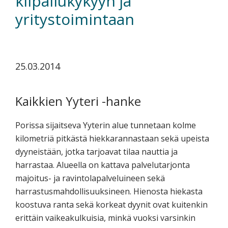
kilpailukykyyn ja
koskevasta
yritystoimintaan
tutkimuksesta
kaikille
kiinnostuneille.
25.03.2014
Kaikkien Yyteri -hanke
Porissa sijaitseva Yyterin alue tunnetaan kolme
kilometriä pitkästä hiekkarannastaan sekä upeista
dyyneistään, jotka tarjoavat tilaa nauttia ja
harrastaa. Alueella on kattava palvelutarjonta
majoitus- ja ravintolapalveluineen sekä
harrastusmahdollisuuksineen. Hienosta hiekasta
koostuva ranta sekä korkeat dyynit ovat kuitenkin
erittäin vaikeakulkuisia, minkä vuoksi varsinkin