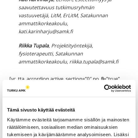
saavutettavuus tutkimusryhmän
vastuuvetäjä, LitM, ErLitM, Satakunnan
ammattikorkeakoulu,
kati.karinharju@samk.fi
Riikka Tupala
, Projektityöntekijä,
fysioterapeutti, Satakunnan
ammattikorkeakoulu, riikka.tupala@samk.fi
[vc_tta_accordion active_section=”0″ no_fill=”true”
el_class=”lahteet”][vc_tta_section title=”Lähteet”
tab_id=”1458134585005-b3f22396-5506″]
Design for all –foundation 2012. Design for All
Tämä sivusto käyttää evästeitä
Foundation Award Ceremony and Annual Dinner
Käytämme evästeitä tarjoamamme sisällön ja mainosten
2012. Haettu 10.5.2013
räätälöimiseen, sosiaalisen median ominaisuuksien
osoitteesta:
http://designforall.org/en/novetats/not
tukemiseen ja kävijämäärämme analysoimiseen. Lisäksi