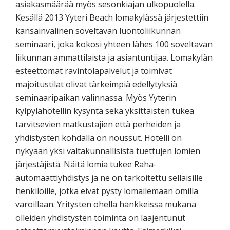
asiakasmäärää myös sesonkiajan ulkopuolella.
Kesällä 2013 Yyteri Beach lomakylässä järjestettiin
kansainvälinen soveltavan luontoliikunnan
seminaari, joka kokosi yhteen lähes 100 soveltavan
liikunnan ammattilaista ja asiantuntijaa. Lomakylän
esteettömät ravintolapalvelut ja toimivat
majoitustilat olivat tärkeimpiä edellytyksiä
seminaaripaikan valinnassa. Myös Yyterin
kylpylähotellin kysyntä sekä yksittäisten tukea
tarvitsevien matkustajien että perheiden ja
yhdistysten kohdalla on noussut. Hotelli on
nykyään yksi valtakunnallisista tuettujen lomien
järjestäjistä. Näitä lomia tukee Raha-
automaattiyhdistys ja ne on tarkoitettu sellaisille
henkilöille, jotka eivät pysty lomailemaan omilla
varoillaan. Yritysten ohella hankkeissa mukana
olleiden yhdistysten toiminta on laajentunut