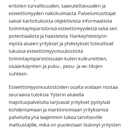
eritoten turvallisuuden, saavutettavuuden ja
esteettömyyden näkökulmasta. Palveluntuottajat
saivat kartoituksista objektiivista informaatiota
toimintaympäristönsä esteettömyydestä sekä sen
potentiaalista ja haasteista. Hankeyhteistyön
myötä alueen yritykset ja yhdistykset toteuttivat
lukuisia esteettömyysmuutostöitä
toimintaympäristöissään kuten kulkureittien,
sisäänkäyntien ja puku-, pesu- ja wc-tilojen
suhteen.
Esteettömyysmuutostöiden osalta voidaan nostaa
seuraavia tuloksia: Yyterin alueella
majoituspalveluita tarjoavat yritykset pystyivät
kohdentamaan ja markkinoimaan yrityksensä
palveluita yhä laajemmin tukea tarvitseville
matkustajille, mikä on puolestaan lisännyt yritysten