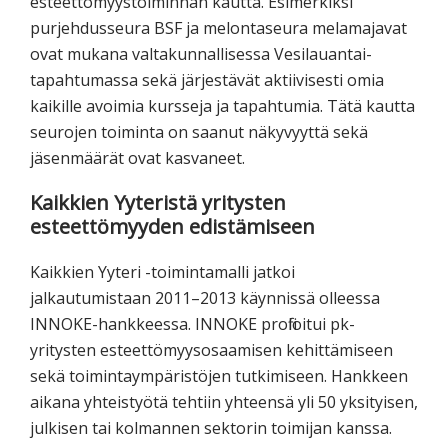
esteettömyystoiminnan kautta. Esimerkiksi
purjehdusseura BSF ja melontaseura melamajavat
ovat mukana valtakunnallisessa Vesilauantai-
tapahtumassa sekä järjestävät aktiivisesti omia
kaikille avoimia kursseja ja tapahtumia. Tätä kautta
seurojen toiminta on saanut näkyvyyttä sekä
jäsenmäärät ovat kasvaneet.
Kaikkien Yyteristä yritysten
esteettömyyden edistämiseen
Kaikkien Yyteri -toimintamalli jatkoi
jalkautumistaan 2011–2013 käynnissä olleessa
INNOKE-hankkeessa. INNOKE profiloitui pk-
yritysten esteettömyysosaamisen kehittämiseen
sekä toimintaympäristöjen tutkimiseen. Hankkeen
aikana yhteistyötä tehtiin yhteensä yli 50 yksityisen,
julkisen tai kolmannen sektorin toimijan kanssa.