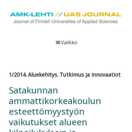
Hyppää
Hyppää
Hyppää
pääsisältöön
ensisijaiseen
alatunnisteeseen
sivupalkkiin
UAS
AMK-
Journal
lehti
Valikko
on
ammattikorkeakoulujen
verkkojulkaisu,
joka
1/2014
Aluekehitys
Tutkimus ja innovaatiot
,
,
viestittää
ammattikorkeakoulujen
Satakunnan
tutkimus-,
ammattikorkeakoulun
kehittämis-
ja
esteettömyystyön
innovaatiotoiminnasta
vaikutukset alueen
sekä
ammattikorkeakoulutusta