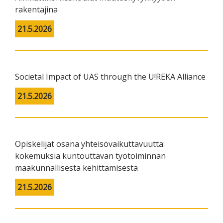
rakentajina
21.5.2026
Societal Impact of UAS through the U!REKA Alliance
21.5.2026
Opiskelijat osana yhteisövaikuttavuutta:
kokemuksia kuntouttavan työtoiminnan
maakunnallisesta kehittämisestä
21.5.2026