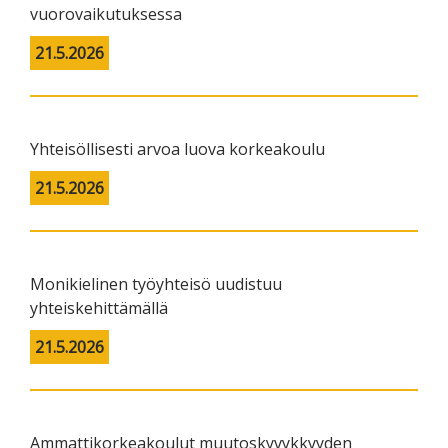
vuorovaikutuksessa
21.5.2026
Yhteisöllisesti arvoa luova korkeakoulu
21.5.2026
Monikielinen työyhteisö uudistuu
yhteiskehittämällä
21.5.2026
Ammattikorkeakoulut muutoskyvykkyyden