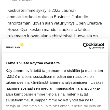
Keskustelimme syksyllä 2023 Laurea-
ammattikorkeakoulun ja Business Finlandin
rahoittaman luovan alan veturiyritys Open Creative
House Oy:n kesken mahdollisuuksista lähteä
tukemaan luovan alan kehittämistä. Luova ala on
kiinnostava kohde liiketoiminnallisen yhteistyön
edistämiselle, sillä iso osa alalla työskentelevistä on
pienyrittäjiä tai toimii itsenäisesti verokortilla (Kaira
2023). Erityisesti keskustelumme kohteena olleella
Tämä sivusto käyttää evästeitä
musiikkisektorilla toimijat ovat usein
Käytämme evästeitä tarjoamamme sisällön ja mainosten
sisällöntuottajia, jotka tuottavat sisältöjä omista
räätälöimiseen, sosiaalisen median ominaisuuksien
tarpeistaan käsin sen sijaan, että näkisivät ne
tukemiseen ja kävijämäärämme analysoimiseen. Lisäksi
asiakaslähtöisesti kehitettävinä tuotteina tai
jaamme sosiaalisen median, mainosalan ja analytiikka-
palveluina.
alan kumppaneillemme tietoja siitä, miten käytät
sivustoamme. Kumppanimme voivat yhdistää näitä
Business Finlandin (2024) rahoitusinstrumentit,
tietoja muihin tietoihin, joita olet antanut heille tai joita on