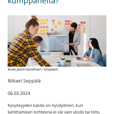
kumppaneita?
koskevasta
tutkimuksesta
kaikille
kiinnostuneille.
Kuva: Jason Goodman / Unsplash.
Mikael Seppälä
06.03.2024
Kyvykkyyden käsite on hyödyllinen, kun
kehittämisen kohteena ei ole vain yksilö tai tiimi,