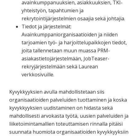
avainkumppanuuksien, asiakkuuksien, TKI-
yhteistyön, tapahtumien ja
rekrytointijärjestelmien osaajia sekä johtajia.
Tiedot ja järjestelmät:
Avainkumppaniorganisaatioiden ja niiden
tarjoamien työ- ja harjoittelupaikkojen tiedot,
joita tallennetaan muun muassa PRM-
asiakastietojärjestelmään, JobTeaser-
rekryjärjestelmään sekä Laurean
verkkosivuille.
Kyvykkyyksien avulla mahdollistetaan siis
organisaatioiden palveluiden tuottaminen ja koska
kyvykkyyksien uudistaminen on hidasta sekä
mahdollisesti arvokasta työtä, uusien palveluiden ja
liiketoimintamallien toteuttamisen rinnalla pitäisi
suunnata huomiota organisaatioiden kyvykkyyksiin