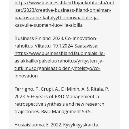
https://www.businessfinland.fi/ajankohtaista/uut
iset/2023/creative-business-finland-ohjelman-
paatosvaihe-katalyytti-innovaatiolle-ja-
kasvulle-suomen-luovilla-aloilla
.
Business Finland. 2024. Co-innovation-
rahoitus. Viitattu: 19.1.2024. Saatavissa:
https://www.businessfinland.fi/suomalaisille-
asiakkaille/palvelut/rahoitus/yritysten-ja-
tutkimusorganisaatioiden-yhteistyo/co-
innovation
.
Ferrigno, F., Crupi, A., Di Minin, A. & Ritala, P.
2023. 50+ years of R&D Management: a
retrospective synthesis and new research
trajectories. R&D Management 53:5.
Hosiaisluoma, E. 2022. Kyvykkyyskartta.