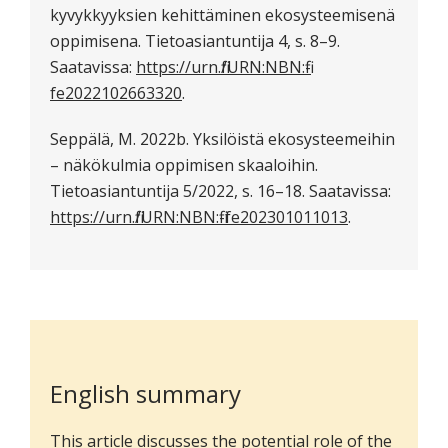
kyvykkyyksien kehittäminen ekosysteemisenä
oppimisena. Tietoasiantuntija 4, s. 8–9.
Saatavissa:
https://urn.fi/URN:NBN:fi-
fe2022102663320
.
Seppälä, M. 2022b. Yksilöistä ekosysteemeihin
– näkökulmia oppimisen skaaloihin.
Tietoasiantuntija 5/2022, s. 16–18. Saatavissa:
https://urn.fi/URN:NBN:fi-fe202301011013
.
English summary
This article discusses the potential role of the