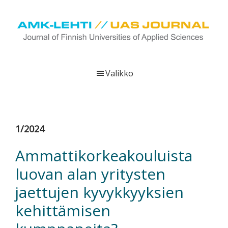
Hyppää
Hyppää
Hyppää
pääsisältöön
ensisijaiseen
alatunnisteeseen
sivupalkkiin
UAS
AMK-
Journal
lehti
Valikko
on
ammattikorkeakoulujen
verkkojulkaisu,
joka
1/2024
viestittää
ammattikorkeakoulujen
Ammattikorkeakouluista
tutkimus-,
luovan alan yritysten
kehittämis-
ja
jaettujen kyvykkyyksien
innovaatiotoiminnasta
kehittämisen
sekä
ammattikorkeakoulutusta