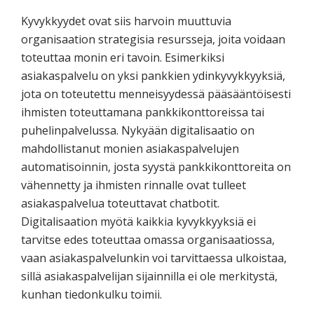
Kyvykkyydet ovat siis harvoin muuttuvia
organisaation strategisia resursseja, joita voidaan
toteuttaa monin eri tavoin. Esimerkiksi
asiakaspalvelu on yksi pankkien ydinkyvykkyyksiä,
jota on toteutettu menneisyydessä pääsääntöisesti
ihmisten toteuttamana pankkikonttoreissa tai
puhelinpalvelussa. Nykyään digitalisaatio on
mahdollistanut monien asiakaspalvelujen
automatisoinnin, josta syystä pankkikonttoreita on
vähennetty ja ihmisten rinnalle ovat tulleet
asiakaspalvelua toteuttavat chatbotit.
Digitalisaation myötä kaikkia kyvykkyyksiä ei
tarvitse edes toteuttaa omassa organisaatiossa,
vaan asiakaspalvelunkin voi tarvittaessa ulkoistaa,
sillä asiakaspalvelijan sijainnilla ei ole merkitystä,
kunhan tiedonkulku toimii.