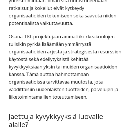
yhteistoimintaan. Ilman sitä onnistuneetkaan
ratkaisut ja kokeilut eivät kytkeydy
organisaatioiden tekemiseen sekä saavuta niiden
potentiaalista vaikuttavuutta.
Osana TKI-projektejaan ammattikorkeakoulujen
tulisikin pyrkiä lisäämään ymmärrystä
organisaatioiden arjesta ja strategisesta resurssien
käytöstä sekä edellytyksistä kehittää
kyvykkyyksiään yksin tai muiden organisaatioiden
kanssa. Tämä auttaa hahmottamaan
organisaatioissa tarvittavaa muutosta, jota
vaadittaisiin uudenlaisten tuotteiden, palvelujen ja
liiketoimintamallien toteuttamiseen.
Jaettuja kyvykkyyksiä luovalle
alalle?