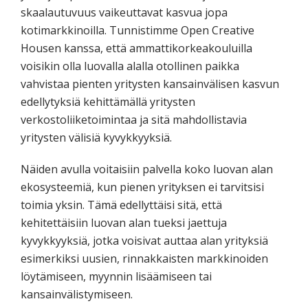
skaalautuvuus vaikeuttavat kasvua jopa
kotimarkkinoilla. Tunnistimme Open Creative
Housen kanssa, että ammattikorkeakouluilla
voisikin olla luovalla alalla otollinen paikka
vahvistaa pienten yritysten kansainvälisen kasvun
edellytyksiä kehittämällä yritysten
verkostoliiketoimintaa ja sitä mahdollistavia
yritysten välisiä kyvykkyyksiä.
Näiden avulla voitaisiin palvella koko luovan alan
ekosysteemiä, kun pienen yrityksen ei tarvitsisi
toimia yksin. Tämä edellyttäisi sitä, että
kehitettäisiin luovan alan tueksi jaettuja
kyvykkyyksiä, jotka voisivat auttaa alan yrityksiä
esimerkiksi uusien, rinnakkaisten markkinoiden
löytämiseen, myynnin lisäämiseen tai
kansainvälistymiseen.