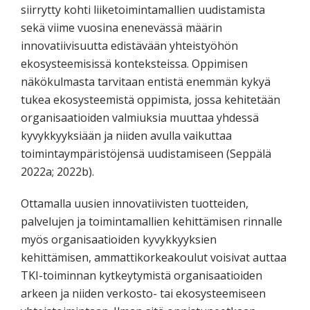
siirrytty kohti liiketoimintamallien uudistamista
sekä viime vuosina enenevässä määrin
innovatiivisuutta edistävään yhteistyöhön
ekosysteemisissä konteksteissa. Oppimisen
näkökulmasta tarvitaan entistä enemmän kykyä
tukea ekosysteemistä oppimista, jossa kehitetään
organisaatioiden valmiuksia muuttaa yhdessä
kyvykkyyksiään ja niiden avulla vaikuttaa
toimintaympäristöjensä uudistamiseen (Seppälä
2022a; 2022b).
Ottamalla uusien innovatiivisten tuotteiden,
palvelujen ja toimintamallien kehittämisen rinnalle
myös organisaatioiden kyvykkyyksien
kehittämisen, ammattikorkeakoulut voisivat auttaa
TKI-toiminnan kytkeytymistä organisaatioiden
arkeen ja niiden verkosto- tai ekosysteemiseen