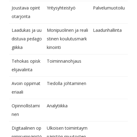
Joustava opint
Yritysyhteistyö
Palvelumuotoilu
otarjonta
Laadukas ja uu
Monipuolinen ja reali
Laadunhallinta
distuva pedago
stinen koulutusmark
giikka
kinointi
Tehokas opisk
Toiminnanohjaus
elijavalinta
Avoin oppimat
Tiedolla johtaminen
eriaali
Opinnollistami
Analytiikka
nen
Digitaalinen op
Ulkoisen toimintaym
pimisympäristö
päristön muutosten