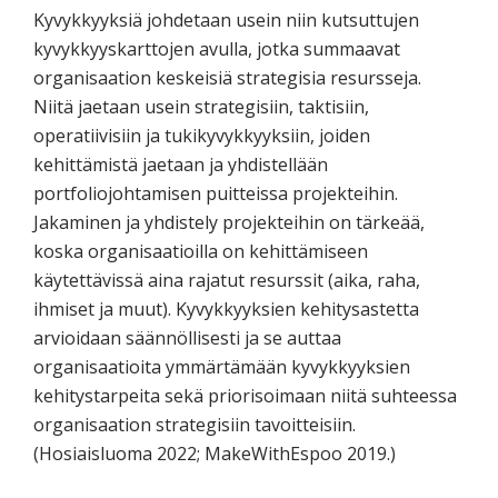
Kyvykkyyksiä johdetaan usein niin kutsuttujen
kyvykkyyskarttojen avulla, jotka summaavat
organisaation keskeisiä strategisia resursseja.
Niitä jaetaan usein strategisiin, taktisiin,
operatiivisiin ja tukikyvykkyyksiin, joiden
kehittämistä jaetaan ja yhdistellään
portfoliojohtamisen puitteissa projekteihin.
Jakaminen ja yhdistely projekteihin on tärkeää,
koska organisaatioilla on kehittämiseen
käytettävissä aina rajatut resurssit (aika, raha,
ihmiset ja muut). Kyvykkyyksien kehitysastetta
arvioidaan säännöllisesti ja se auttaa
organisaatioita ymmärtämään kyvykkyyksien
kehitystarpeita sekä priorisoimaan niitä suhteessa
organisaation strategisiin tavoitteisiin.
(Hosiaisluoma 2022; MakeWithEspoo 2019.)