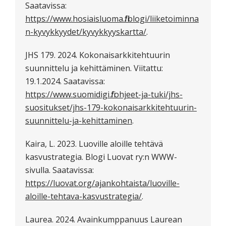
Saatavissa:
https://www.hosiaisluoma.fi/blogi/liiketoiminna
n-kyvykkyydet/kyvykkyyskartta/
.
JHS 179. 2024. Kokonaisarkkitehtuurin
suunnittelu ja kehittäminen. Viitattu:
19.1.2024. Saatavissa:
https://www.suomidigi.fi/ohjeet-ja-tuki/jhs-
suositukset/jhs-179-kokonaisarkkitehtuurin-
suunnittelu-ja-kehittaminen
.
Kaira, L. 2023. Luoville aloille tehtävä
kasvustrategia. Blogi Luovat ry:n WWW-
sivulla. Saatavissa:
https://luovat.org/ajankohtaista/luoville-
aloille-tehtava-kasvustrategia/
.
Laurea. 2024. Avainkumppanuus Laurean