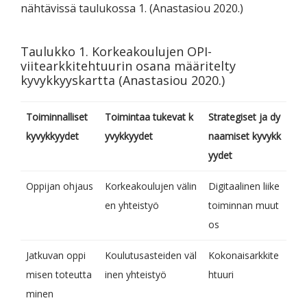
nähtävissä taulukossa 1. (Anastasiou 2020.)
Taulukko 1. Korkeakoulujen OPI-
viitearkkitehtuurin osana määritelty
kyvykkyyskartta (Anastasiou 2020.)
Toiminnalliset
Toimintaa tukevat k
Strategiset ja dy
kyvykkyydet
yvykkyydet
naamiset kyvykk
yydet
Oppijan ohjaus
Korkeakoulujen välin
Digitaalinen liike
en yhteistyö
toiminnan muut
os
Jatkuvan oppi
Koulutusasteiden väl
Kokonaisarkkite
misen toteutta
inen yhteistyö
htuuri
minen