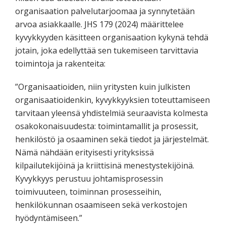
organisaation palvelutarjoomaa ja synnytetään
arvoa asiakkaalle. JHS 179 (2024) määrittelee
kyvykkyyden käsitteen organisaation kykynä tehdä
jotain, joka edellyttää sen tukemiseen tarvittavia
toimintoja ja rakenteita:
”Organisaatioiden, niin yritysten kuin julkisten
organisaatioidenkin, kyvykkyyksien toteuttamiseen
tarvitaan yleensä yhdistelmiä seuraavista kolmesta
osakokonaisuudesta: toimintamallit ja prosessit,
henkilöstö ja osaaminen sekä tiedot ja järjestelmät.
Nämä nähdään erityisesti yrityksissä
kilpailutekijöinä ja kriittisinä menestystekijöinä.
Kyvykkyys perustuu johtamisprosessin
toimivuuteen, toiminnan prosesseihin,
henkilökunnan osaamiseen sekä verkostojen
hyödyntämiseen.”