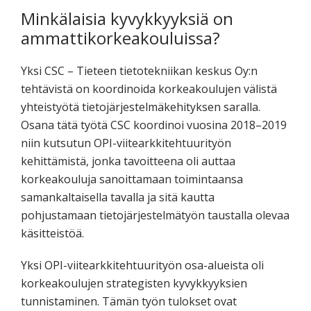
Minkälaisia kyvykkyyksiä on
ammattikorkeakouluissa?
Yksi CSC – Tieteen tietotekniikan keskus Oy:n
tehtävistä on koordinoida korkeakoulujen välistä
yhteistyötä tietojärjestelmäkehityksen saralla.
Osana tätä työtä CSC koordinoi vuosina 2018–2019
niin kutsutun OPI-viitearkkitehtuurityön
kehittämistä, jonka tavoitteena oli auttaa
korkeakouluja sanoittamaan toimintaansa
samankaltaisella tavalla ja sitä kautta
pohjustamaan tietojärjestelmätyön taustalla olevaa
käsitteistöä.
Yksi OPI-viitearkkitehtuurityön osa-alueista oli
korkeakoulujen strategisten kyvykkyyksien
tunnistaminen. Tämän työn tulokset ovat