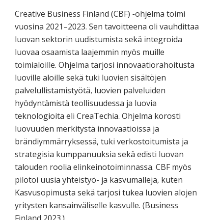
Creative Business Finland (CBF) -ohjelma toimi
vuosina 2021–2023. Sen tavoitteena oli vauhdittaa
luovan sektorin uudistumista sekä integroida
luovaa osaamista laajemmin myös muille
toimialoille. Ohjelma tarjosi innovaatiorahoitusta
luoville aloille sekä tuki luovien sisältöjen
palvelullistamistyötä, luovien palveluiden
hyödyntämistä teollisuudessa ja luovia
teknologioita eli CreaTechia. Ohjelma korosti
luovuuden merkitystä innovaatioissa ja
brändiymmärryksessä, tuki verkostoitumista ja
strategisia kumppanuuksia sekä edisti luovan
talouden roolia elinkeinotoiminnassa. CBF myös
pilotoi uusia yhteistyö- ja kasvumalleja, kuten
Kasvusopimusta sekä tarjosi tukea luovien alojen
yritysten kansainväliselle kasvulle. (Business
Finland 2023.)