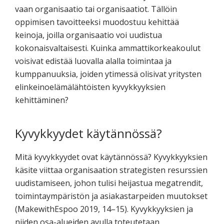
vaan organisaatio tai organisaatiot. Tällöin
oppimisen tavoitteeksi muodostuu kehittää
keinoja, joilla organisaatio voi uudistua
kokonaisvaltaisesti. Kuinka ammattikorkeakoulut
voisivat edistää luovalla alalla toimintaa ja
kumppanuuksia, joiden ytimessä olisivat yritysten
elinkeinoelämälähtöisten kyvykkyyksien
kehittäminen?
Kyvykkyydet käytännössä?
Mitä kyvykkyydet ovat käytännössä? Kyvykkyyksien
käsite viittaa organisaation strategisten resurssien
uudistamiseen, johon tulisi heijastua megatrendit,
toimintaympäristön ja asiakastarpeiden muutokset
(MakewithEspoo 2019, 14–15). Kyvykkyyksien ja
niiden osa-alueiden avulla toteutetaan