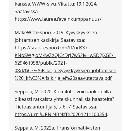
kanssa. WWW-sivu. Viitattu: 19.1.2024.
Saatavissa:
https://www.laurea.fi/avainkumppanuus/
.
MakeWithEspoo. 2019. Kyvykkyyksien
johtamisen käsikirja. Saatavissa:
https://static.espoo.fi/cdn/ff/nrB37l–
KNoSWgjoM4wZXOJCcDrJ7wS2ivHwSD2jXGE/1
629461058/public/2021-
08/k%C3%A4sikirja_Kyvykkyyksien_johtamisen
%20_k%C3%A4sikirja_ei%20saavutettava.pdf
.
Seppälä, M. 2020. Kokeilut – voidaanko niillä
oikeasti ratkaista yhteiskunnallisia haasteita?
Tietoasiantuntija 5, s. 6–7. Saatavissa:
https://urn.fi/URN:NBN:fi-fe20201211100354
.
Seppälä, M. 2022a. Transformatiivisten