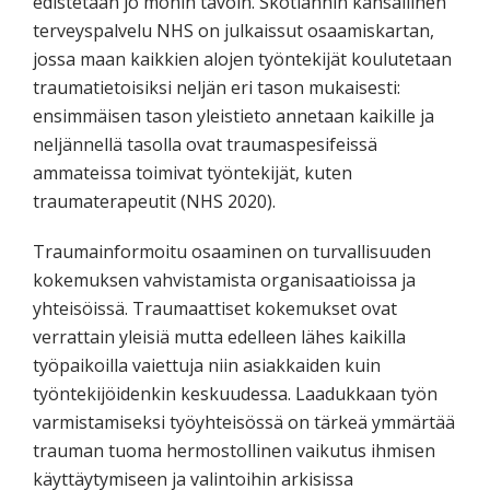
edistetään jo monin tavoin. Skotlannin kansallinen
terveyspalvelu NHS on julkaissut osaamiskartan,
jossa maan kaikkien alojen työntekijät koulutetaan
traumatietoisiksi neljän eri tason mukaisesti:
ensimmäisen tason yleistieto annetaan kaikille ja
neljännellä tasolla ovat traumaspesifeissä
ammateissa toimivat työntekijät, kuten
traumaterapeutit (NHS 2020).
Traumainformoitu osaaminen on turvallisuuden
kokemuksen vahvistamista organisaatioissa ja
yhteisöissä. Traumaattiset kokemukset ovat
verrattain yleisiä mutta edelleen lähes kaikilla
työpaikoilla vaiettuja niin asiakkaiden kuin
työntekijöidenkin keskuudessa. Laadukkaan työn
varmistamiseksi työyhteisössä on tärkeä ymmärtää
trauman tuoma hermostollinen vaikutus ihmisen
käyttäytymiseen ja valintoihin arkisissa