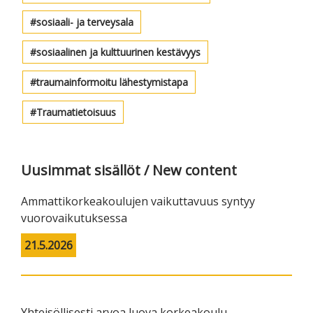
sosiaali- ja terveysala
sosiaalinen ja kulttuurinen kestävyys
traumainformoitu lähestymistapa
Traumatietoisuus
Uusimmat sisällöt / New content
Ammattikorkeakoulujen vaikuttavuus syntyy
vuorovaikutuksessa
21.5.2026
Yhteisöllisesti arvoa luova korkeakoulu