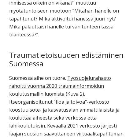
ihmisessä oikein on vikana?” muuttuu
myötätuntoiseen muotoon ”Mitähän hänelle on
tapahtunut? Mikä aktivoitui hänessä juuri nyt?
Mikä palauttaisi hänelle turvan tunteen tässä
tilanteessa?”.
Traumatietoisuuden edistäminen
Suomessa
Suomessa aihe on tuore.
Työsuojelurahasto
rahoitti vuonna 2020 traumainformoidun
koulutusmallin luomista
(Kuva 2).
Itseorganisoitunut
”Iloa ja toivoa”-verkosto
koostuu sote- ja kasvatusalan ammattilaisista ja
kouluttaa aiheesta sekä verkossa että
lähikoulutuksin. Keväällä 2021 verkosto järjesti
laajan suosion saavuttaneen virtuaalitapahtuman