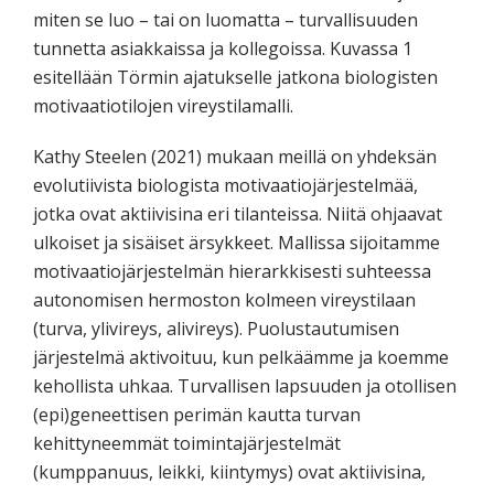
miten se luo – tai on luomatta – turvallisuuden
tunnetta asiakkaissa ja kollegoissa. Kuvassa 1
esitellään Törmin ajatukselle jatkona biologisten
motivaatiotilojen vireystilamalli.
Kathy Steelen (2021) mukaan meillä on yhdeksän
evolutiivista biologista motivaatiojärjestelmää,
jotka ovat aktiivisina eri tilanteissa. Niitä ohjaavat
ulkoiset ja sisäiset ärsykkeet. Mallissa sijoitamme
motivaatiojärjestelmän hierarkkisesti suhteessa
autonomisen hermoston kolmeen vireystilaan
(turva, ylivireys, alivireys). Puolustautumisen
järjestelmä aktivoituu, kun pelkäämme ja koemme
kehollista uhkaa. Turvallisen lapsuuden ja otollisen
(epi)geneettisen perimän kautta turvan
kehittyneemmät toimintajärjestelmät
(kumppanuus, leikki, kiintymys) ovat aktiivisina,