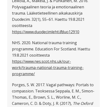
Leikola, A., Mäkelä, J. & Punkanen, M. 2016.
Polyvagaalinen teoria ja emotionaalinen
trauma. Lääketieteellinen aikakauskirja
Duodecim. 32(1), 55–61. Haettu 19.8.2021
osoitteesta
https://www.duodecimlehti.fi/duo12910
NHS. 2020. National trauma training
programme. Education For Scotland. Haettu
19.8.2021 osoitteesta
https://www.nes.scot.nhs.uk/our-
work/trauma-national-trauma-training-
programme/
Porges, S. W. 2017. Vagal pathways: Portals to
compassion. Teoksessa Seppala, E. M., Simon-
Thomas, E., Brown, S. L., Worline, M. C.,
Cameron, C. D. & Doty, J. R. (2017),
The Oxford