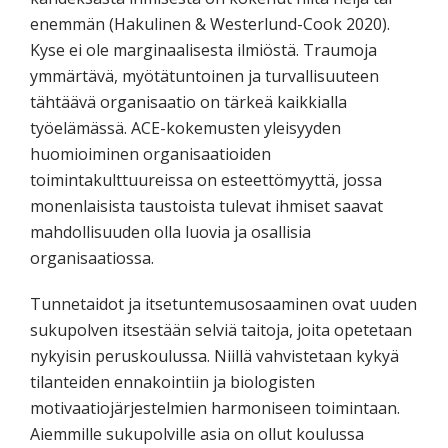
enemmän (Hakulinen & Westerlund-Cook 2020).
Kyse ei ole marginaalisesta ilmiöstä. Traumoja
ymmärtävä, myötätuntoinen ja turvallisuuteen
tähtäävä organisaatio on tärkeä kaikkialla
työelämässä. ACE-kokemusten yleisyyden
huomioiminen organisaatioiden
toimintakulttuureissa on esteettömyyttä, jossa
monenlaisista taustoista tulevat ihmiset saavat
mahdollisuuden olla luovia ja osallisia
organisaatiossa.
Tunnetaidot ja itsetuntemusosaaminen ovat uuden
sukupolven itsestään selviä taitoja, joita opetetaan
nykyisin peruskoulussa. Niillä vahvistetaan kykyä
tilanteiden ennakointiin ja biologisten
motivaatiojärjestelmien harmoniseen toimintaan.
Aiemmille sukupolville asia on ollut koulussa