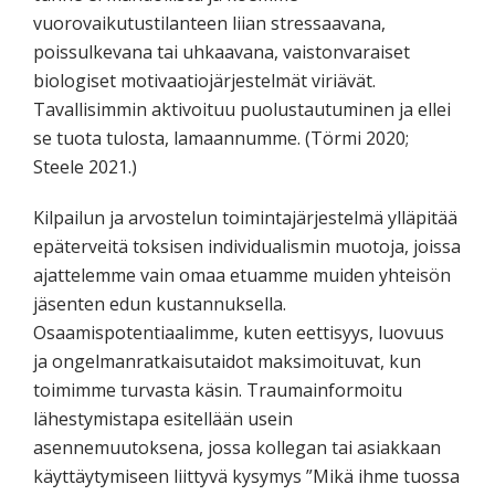
vuorovaikutustilanteen liian stressaavana,
poissulkevana tai uhkaavana, vaistonvaraiset
biologiset motivaatiojärjestelmät viriävät.
Tavallisimmin aktivoituu puolustautuminen ja ellei
se tuota tulosta, lamaannumme. (Törmi 2020;
Steele 2021.)
Kilpailun ja arvostelun toimintajärjestelmä ylläpitää
epäterveitä toksisen individualismin muotoja, joissa
ajattelemme vain omaa etuamme muiden yhteisön
jäsenten edun kustannuksella.
Osaamispotentiaalimme, kuten eettisyys, luovuus
ja ongelmanratkaisutaidot maksimoituvat, kun
toimimme turvasta käsin. Traumainformoitu
lähestymistapa esitellään usein
asennemuutoksena, jossa kollegan tai asiakkaan
käyttäytymiseen liittyvä kysymys ”Mikä ihme tuossa