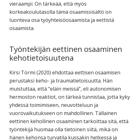
vieraampi. On tärkeää, että myös
korkeakoulutasolla tämä osaamissisältö on
luonteva osa työyhteisöosaamista ja eettistä
osaamista.
Työntekijän eettinen osaaminen
kehotietoisuutena
Kirsi Törmi (2020) ehdottaa eettisen osaamisen
perustaksi keho- ja traumatietoisuutta. Hän
muistuttaa, että “eläin meissä”, eli autonomisen
hermoston reaktiot, on tärkeä tunnistaa, jotta kyky
yhdessä toimimiseen, neuvotteluun ja
vuorovaikutukseen on mahdollinen. Tällainen
eettinen kehollinen osaaminen tarkoittaa sitä, että
työntekijä huomaa olla tietoinen siitä, mikä on
hänen kehonsa turvatila kussakin hetkessä ja