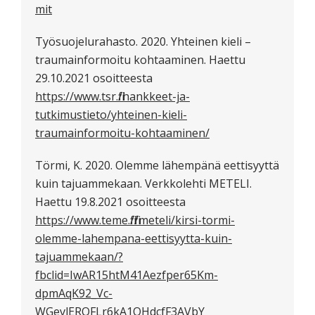
mit
Työsuojelurahasto. 2020. Yhteinen kieli –
traumainformoitu kohtaaminen. Haettu
29.10.2021 osoitteesta
https://www.tsr.fi/hankkeet-ja-
tutkimustieto/yhteinen-kieli-
traumainformoitu-kohtaaminen/
Törmi, K. 2020. Olemme lähempänä eettisyyttä
kuin tajuammekaan. Verkkolehti METELI.
Haettu 19.8.2021 osoitteesta
https://www.teme.fi/fi/meteli/kirsi-tormi-
olemme-lahempana-eettisyytta-kuin-
tajuammekaan/?
fbclid=IwAR15htM41Aezfper65Km-
dpmAqK92_Vc-
WGevlEROFLr6kA1OHdcfF3AVbY