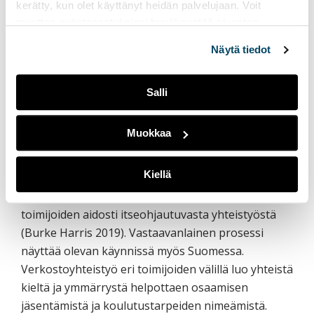
kerätty, kun olet käyttänyt heidän palvelujaan. Voit
muuttaa evästeasetuksiesi hyväksyntää sivuston
alalaidassa olevasta
Evästeasetukset
linkistä.
Näytä tiedot
Salli
Kuva 2. Yhteinen kieli – traumainformoitu työote
Muokkaa
Osaamisen ja uusien palvelumallien kehittäminen
Kiellä
on esimerkiksi Yhdysvalloissa lähtenyt liikkeelle
aiheesta motivoituneiden alan ammattilaisten ja
toimijoiden aidosti itseohjautuvasta yhteistyöstä
(Burke Harris 2019). Vastaavanlainen prosessi
näyttää olevan käynnissä myös Suomessa.
Verkostoyhteistyö eri toimijoiden välillä luo yhteistä
kieltä ja ymmärrystä helpottaen osaamisen
jäsentämistä ja koulutustarpeiden nimeämistä.