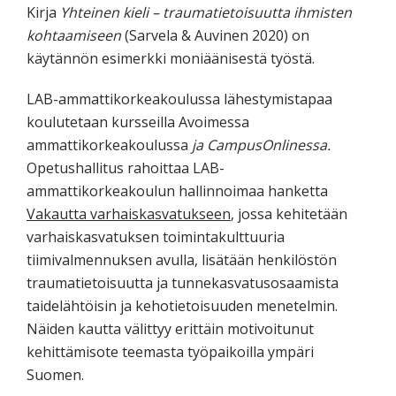
Kirja
Yhteinen kieli – traumatietoisuutta ihmisten
kohtaamiseen
(Sarvela & Auvinen 2020) on
käytännön esimerkki moniäänisestä työstä.
LAB-ammattikorkeakoulussa lähestymistapaa
koulutetaan kursseilla Avoimessa
ammattikorkeakoulussa
ja CampusOnlinessa.
Opetushallitus rahoittaa LAB-
ammattikorkeakoulun hallinnoimaa hanketta
Vakautta varhaiskasvatukseen
, jossa kehitetään
varhaiskasvatuksen toimintakulttuuria
tiimivalmennuksen avulla, lisätään henkilöstön
traumatietoisuutta ja tunnekasvatusosaamista
taidelähtöisin ja kehotietoisuuden menetelmin.
Näiden kautta välittyy erittäin motivoitunut
kehittämisote teemasta työpaikoilla ympäri
Suomen.