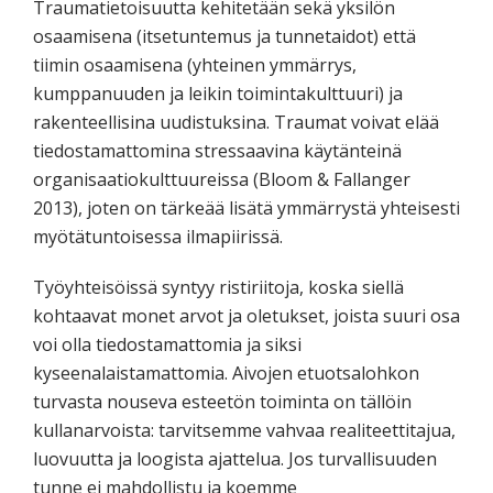
Traumatietoisuutta kehitetään sekä yksilön
osaamisena (itsetuntemus ja tunnetaidot) että
tiimin osaamisena (yhteinen ymmärrys,
kumppanuuden ja leikin toimintakulttuuri) ja
rakenteellisina uudistuksina. Traumat voivat elää
tiedostamattomina stressaavina käytänteinä
organisaatiokulttuureissa (Bloom & Fallanger
2013), joten on tärkeää lisätä ymmärrystä yhteisesti
myötätuntoisessa ilmapiirissä.
Työyhteisöissä syntyy ristiriitoja, koska siellä
kohtaavat monet arvot ja oletukset, joista suuri osa
voi olla tiedostamattomia ja siksi
kyseenalaistamattomia. Aivojen etuotsalohkon
turvasta nouseva esteetön toiminta on tällöin
kullanarvoista: tarvitsemme vahvaa realiteettitajua,
luovuutta ja loogista ajattelua. Jos turvallisuuden
tunne ei mahdollistu ja koemme