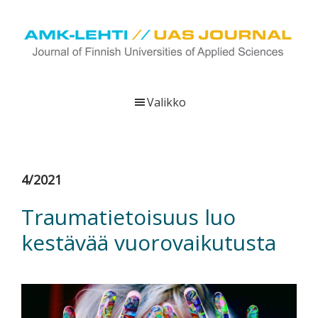
Hyppää
Hyppää
Hyppää
pääsisältöön
ensisijaiseen
alatunnisteeseen
sivupalkkiin
UAS
AMK-
Journal
lehti
Valikko
on
ammattikorkeakoulujen
verkkojulkaisu,
joka
4/2021
viestittää
ammattikorkeakoulujen
Traumatietoisuus luo
tutkimus-,
kestävää vuorovaikutusta
kehittämis-
ja
innovaatiotoiminnasta
sekä
ammattikorkeakoulutusta