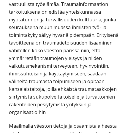
vastuullista työelämää. Traumainformaation
tarkoituksena on edistää yhteiskunnassa
myötätunnon ja turvallisuuden kulttuuria, jonka
seurauksena muun muassa ihmisten työ- ja
toimintakyky säilyy hyvänä pidempään. Erityisenä
tavoitteena on traumatietoisuuden lisääminen
vähitellen koko väestön parissa niin, että
ymmärretään traumojen yleisyys ja niiden
vaikutusmekanismi terveyteen, hyvinvointiin,
ihmissuhteisiin ja käyttäytymiseen, saadaan
välineitä traumasta toipumiseen ja opitaan
kansalaistaitoja, joilla ehkäistä traumataakkojen
siirtymistä sukupolvelta toiselle ja turvattomien
rakenteiden pesiytymistä yrityksiin ja
organisaatioihin.
Maailmalla väestön tietoja ja osaamista aiheesta