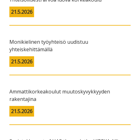
21.5.2026
Monikielinen työyhteisö uudistuu
yhteiskehittämällä
21.5.2026
Ammattikorkeakoulut muutoskyvykkyyden
rakentajina
21.5.2026