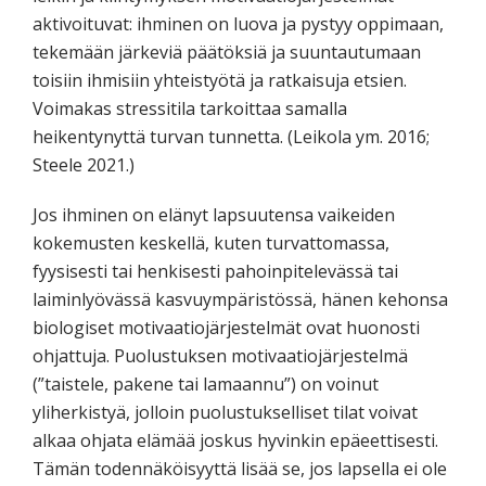
aktivoituvat: ihminen on luova ja pystyy oppimaan,
tekemään järkeviä päätöksiä ja suuntautumaan
toisiin ihmisiin yhteistyötä ja ratkaisuja etsien.
Voimakas stressitila tarkoittaa samalla
heikentynyttä turvan tunnetta. (Leikola ym. 2016;
Steele 2021.)
Jos ihminen on elänyt lapsuutensa vaikeiden
kokemusten keskellä, kuten turvattomassa,
fyysisesti tai henkisesti pahoinpitelevässä tai
laiminlyövässä kasvuympäristössä, hänen kehonsa
biologiset motivaatiojärjestelmät ovat huonosti
ohjattuja. Puolustuksen motivaatiojärjestelmä
(”taistele, pakene tai lamaannu”) on voinut
yliherkistyä, jolloin puolustukselliset tilat voivat
alkaa ohjata elämää joskus hyvinkin epäeettisesti.
Tämän todennäköisyyttä lisää se, jos lapsella ei ole