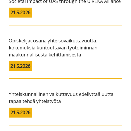
Societal Impact of UAS through the U!REKA Alliance
21.5.2026
Opiskelijat osana yhteisövaikuttavuutta:
kokemuksia kuntouttavan työtoiminnan
maakunnallisesta kehittämisestä
21.5.2026
Yhteiskunnallinen vaikuttavuus edellyttää uutta
tapaa tehdä yhteistyötä
21.5.2026