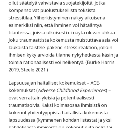
ollut säätelyä vahvistavia suojatekijöitä, jotka
kompensoivat puolustuksellista toksista
stressitilaa. Yliherkistyminen näkyy aikuisena
esimerkiksi niin, että ihminen voi hätääntyä
tilanteissa, joissa ulkoisesti ei näytä olevan uhkaa.
Joku traumaattista kokemusta muistuttava asia voi
laukaista taistele-pakene-stressireaktion, jolloin
ihmisen kyky arvioida tilanne nykyhetkestä käsin ja
toimia rationaalisesti voi heikentyä. (Burke Harris
2019, Steele 2021.)
Lapsuusajan haitalliset kokemukset – ACE-
kokemukset (
Adverse Childhood Experiences
) –
ovat verrattain yleisiä ja potentiaalisesti
traumatisoivia. Kaksi kolmasosaa ihmisistä on
kokenut yhdentyyppistä haitallista kokemusta
lapsuudessa (kymmenen kohdan listasta) ja yksi
kahdeksasta ihmisestä on kokenut niitä neljä tai