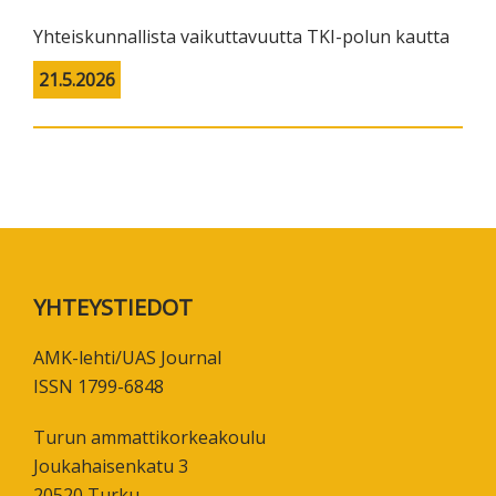
Yhteiskunnallista vaikuttavuutta TKI-polun kautta
21.5.2026
Footer
YHTEYSTIEDOT
AMK-lehti/UAS Journal
ISSN 1799-6848
Turun ammattikorkeakoulu
Joukahaisenkatu 3
20520 Turku