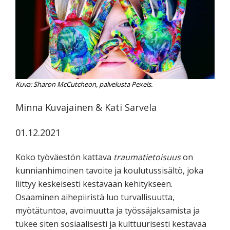
koskevasta
tutkimuksesta
kaikille
kiinnostuneille.
Kuva: Sharon McCutcheon, palvelusta Pexels.
Minna Kuvajainen & Kati Sarvela
01.12.2021
Koko työväestön kattava
traumatietoisuus
on
kunnianhimoinen tavoite ja koulutussisältö, joka
liittyy keskeisesti kestävään kehitykseen.
Osaaminen aihepiiristä luo turvallisuutta,
myötätuntoa, avoimuutta ja työssäjaksamista ja
tukee siten sosiaalisesti ja kulttuurisesti kestävää