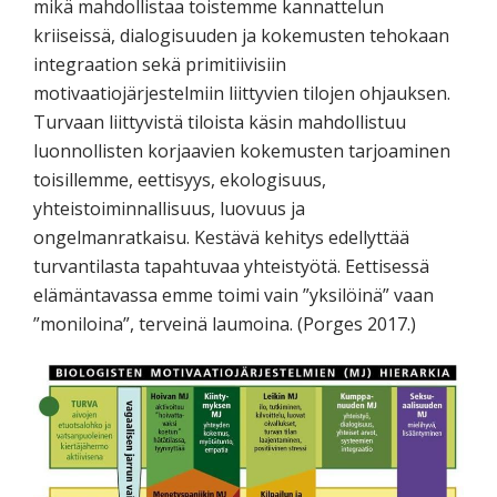
mikä mahdollistaa toistemme kannattelun
kriiseissä, dialogisuuden ja kokemusten tehokaan
integraation sekä primitiivisiin
motivaatiojärjestelmiin liittyvien tilojen ohjauksen.
Turvaan liittyvistä tiloista käsin mahdollistuu
luonnollisten korjaavien kokemusten tarjoaminen
toisillemme, eettisyys, ekologisuus,
yhteistoiminnallisuus, luovuus ja
ongelmanratkaisu. Kestävä kehitys edellyttää
turvantilasta tapahtuvaa yhteistyötä. Eettisessä
elämäntavassa emme toimi vain ”yksilöinä” vaan
”moniloina”, terveinä laumoina. (Porges 2017.)