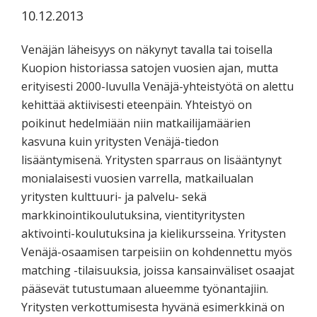
koskevasta
10.12.2013
tutkimuksesta
kaikille
Venäjän läheisyys on näkynyt tavalla tai toisella
kiinnostuneille.
Kuopion historiassa satojen vuosien ajan, mutta
erityisesti 2000-luvulla Venäjä-yhteistyötä on alettu
kehittää aktiivisesti eteenpäin. Yhteistyö on
poikinut hedelmiään niin matkailijamäärien
kasvuna kuin yritysten Venäjä-tiedon
lisääntymisenä. Yritysten sparraus on lisääntynyt
monialaisesti vuosien varrella, matkailualan
yritysten kulttuuri- ja palvelu- sekä
markkinointikoulutuksina, vientityritysten
aktivointi-koulutuksina ja kielikursseina. Yritysten
Venäjä-osaamisen tarpeisiin on kohdennettu myös
matching -tilaisuuksia, joissa kansainväliset osaajat
pääsevät tutustumaan alueemme työnantajiin.
Yritysten verkottumisesta hyvänä esimerkkinä on