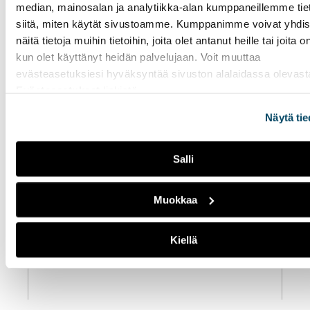
johanna.liukkonen@kuopio.fi
median, mainosalan ja analytiikka-alan kumppaneillemme tie
siitä, miten käytät sivustoamme. Kumppanimme voivat yhdis
näitä tietoja muihin tietoihin, joita olet antanut heille tai joita o
LISÄÄ AIHEEN YMPÄRILTÄ /
kun olet käyttänyt heidän palvelujaan. Voit muuttaa
RELATED POSTS
evästeasetuksiesi hyväksyntää sivuston alalaidassa olevast
Evästeasetukset
linkistä.
Näytä tie
Salli
Muokkaa
Kiellä