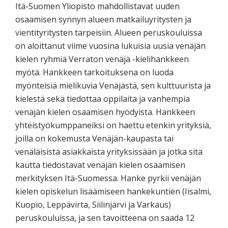
Itä-Suomen Yliopisto mahdollistavat uuden
osaamisen synnyn alueen matkailuyritysten ja
vientityritysten tarpeisiin. Alueen peruskouluissa
on aloittanut viime vuosina lukuisia uusia venäjän
kielen ryhmiä Verraton venäjä -kielihankkeen
myötä. Hankkeen tarkoituksena on luoda
myönteisiä mielikuvia Venäjästä, sen kulttuurista ja
kielestä sekä tiedottaa oppilaita ja vanhempia
venäjän kielen osaamisen hyödyistä. Hankkeen
yhteistyökumppaneiksi on haettu etenkin yrityksiä,
joilla on kokemusta Venäjän-kaupasta tai
venäläisistä asiakkaista yrityksissään ja jotka sitä
kautta tiedostavat venäjän kielen osaamisen
merkityksen Itä-Suomessa. Hanke pyrkii venäjän
kielen opiskelun lisäämiseen hankekuntien (Iisalmi,
Kuopio, Leppävirta, Siilinjärvi ja Varkaus)
peruskouluissa, ja sen tavoitteena on saada 12