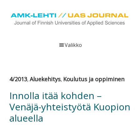
Hyppää
Hyppää
Hyppää
pääsisältöön
ensisijaiseen
alatunnisteeseen
sivupalkkiin
UAS
AMK-
Journal
lehti
Valikko
on
ammattikorkeakoulujen
verkkojulkaisu,
joka
4/2013
Aluekehitys
Koulutus ja oppiminen
,
,
viestittää
ammattikorkeakoulujen
Innolla itää kohden –
tutkimus-,
Venäjä-yhteistyötä Kuopion
kehittämis-
ja
alueella
innovaatiotoiminnasta
sekä
ammattikorkeakoulutusta