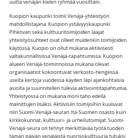
uutta venäjän kielen ryhmää vuosittain.
Kuopion kaupunki toimii Venäjä-yhteistyön
mahdollistajana. Kuopion ystävyyskaupunki
Pihkovan sekä kulttuuritoimijoiden laajat
yhteistyösuhteet ovat olleet muidenkin toimijoiden
käytössä. Kuopio on ollut mukana aktiivisesti
valtakunnallisissa Venäjä-tapahtumissa. Kuopion
alueen Venäjä-toiminnoissa mukana olevat
organisaatiot kokoontuvat verkosto-hengessä
useita kertoja vuodessa käyden läpi ajankohtaisia
asioita ja suunnitellen tulevia aktivointitapahtumia.
Yhteistyössä on mukana moni taho edellä
mainittujen lisäksi. Aktiivisiin toimijoihin kuuluvat
niin Suomi-Venäjä-seuran Itä-Suomen osasto kuin
kirkkokunnat, kulttuuri- ja urheilutoimijat. Suomi-
Venäjä-seura on tehnyt merkittävää työtä tuoden
tämän päivän venäläistä nuorisokulttuuria tutuksi