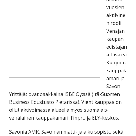
vuosien
aktiivine
n rooli
Venäjän
kaupan
edistäjän
ä. Lisäksi
Kuopion
kauppak
amari ja
Savon
Yrittäjät ovat osakkaina ISBE Oy:ssä (Itä-Suomen
Business Edustusto Pietarissa). Vientikauppaa on
ollut aktivoimassa alueella myös suomalais-
venäläinen kauppakamari, Finpro ja ELY-keskus.
Savonia AMK, Savon ammatti- ja aikuisopisto sekä