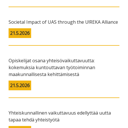
Societal Impact of UAS through the U!REKA Alliance
21.5.2026
Opiskelijat osana yhteisövaikuttavuutta:
kokemuksia kuntouttavan työtoiminnan
maakunnallisesta kehittämisestä
21.5.2026
Yhteiskunnallinen vaikuttavuus edellyttää uutta
tapaa tehdä yhteistyötä