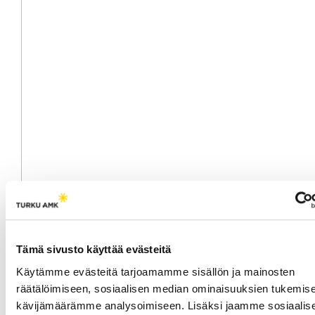
Kuva 4: Junttan Oy
Kirjoittaja
Tämä sivusto käyttää evästeitä
Käytämme evästeitä tarjoamamme sisällön ja mainosten
Johanna Liukkonen
, yrityskoordinaattori,
räätälöimiseen, sosiaalisen median ominaisuuksien tukemise
BBA, Kuopion kaupungin yrityspalvelu,
kävijämäärämme analysoimiseen. Lisäksi jaamme sosiaalis