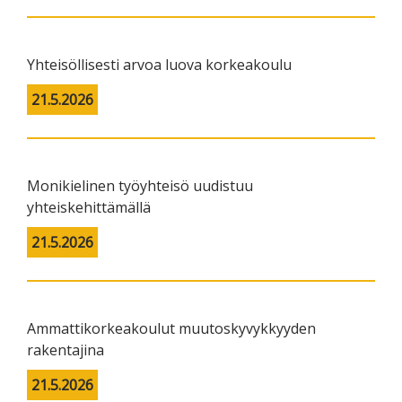
Yhteisöllisesti arvoa luova korkeakoulu
21.5.2026
Monikielinen työyhteisö uudistuu
yhteiskehittämällä
21.5.2026
Ammattikorkeakoulut muutoskyvykkyyden
rakentajina
21.5.2026