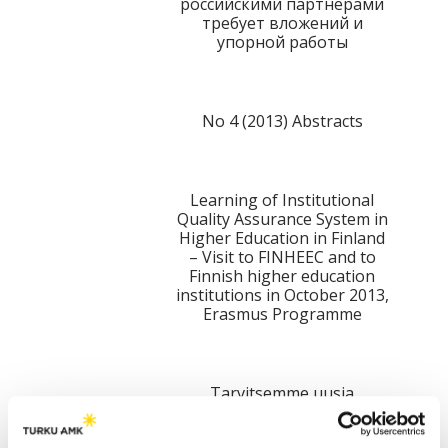
российскими партнерами
требует вложений и
упорной работы
No 4 (2013) Abstracts
Learning of Institutional
Quality Assurance System in
Higher Education in Finland
– Visit to FINHEEC and to
Finnish higher education
institutions in October 2013,
Erasmus Programme
Tarvitsemme uusia
näkökulmia koulutusviennin
edistämiseen