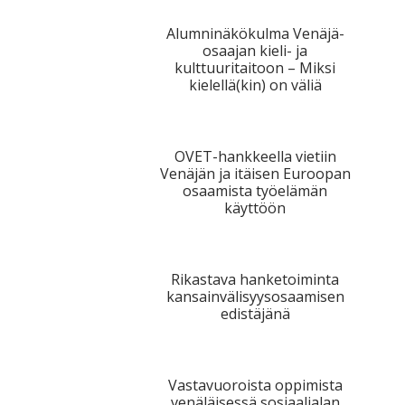
Alumninäkökulma Venäjä-
osaajan kieli- ja
kulttuuritaitoon – Miksi
kielellä(kin) on väliä
OVET-hankkeella vietiin
Venäjän ja itäisen Euroopan
osaamista työelämän
käyttöön
Rikastava hanketoiminta
kansainvälisyysosaamisen
edistäjänä
Vastavuoroista oppimista
venäläisessä sosiaalialan