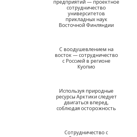
предприятий — проектное
сотрудничество
университетов
прикладных наук
Восточной Финляндии
С воодушевлением на
восток — сотрудничество
с Россией в регионе
Куопио
Используя природные
ресурсы Арктики следует
двигаться вперед,
соблюдая осторожность
Сотрудничество с