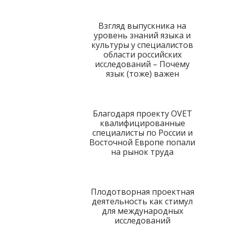
Взгляд выпускника на
уровень знаний языка и
культуры у специалистов
области российских
исследований – Почему
язык (тоже) важен
Благодаря проекту OVET
квалифицированные
специалисты по России и
Восточной Европе попали
на рынок труда
Плодотворная проектная
деятельность как стимул
для международных
исследований