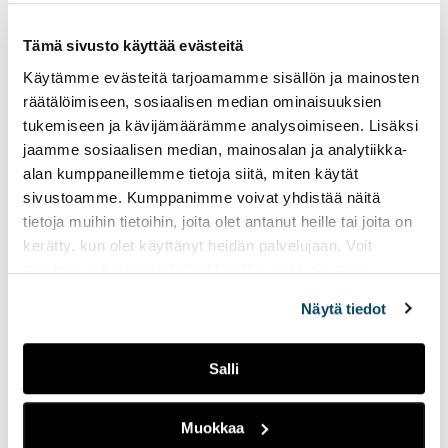
Tämä sivusto käyttää evästeitä
Cooperation with
Käytämme evästeitä tarjoamamme sisällön ja mainosten
Universities of Applied
Science in Finland is one of
räätälöimiseen, sosiaalisen median ominaisuuksien
the important issues of
tukemiseen ja kävijämäärämme analysoimiseen. Lisäksi
international cooperation of
jaamme sosiaalisen median, mainosalan ja analytiikka-
SPbSPU
alan kumppaneillemme tietoja siitä, miten käytät
sivustoamme. Kumppanimme voivat yhdistää näitä
tietoja muihin tietoihin, joita olet antanut heille tai joita on
Näkökulmia Venäjä-
kerätty, kun olet käyttänyt heidän palvelujaan. Voit
osaamiseen
muuttaa evästeasetuksiesi hyväksyntää sivuston
alalaidassa olevasta
Evästeasetukset
linkistä.
Näytä tiedot
Arktisten luonnonvarojen
hyödyntämisessä tulee
Salli
edetä
varovaisuusperiaatteen
mukaisesti
Muokkaa