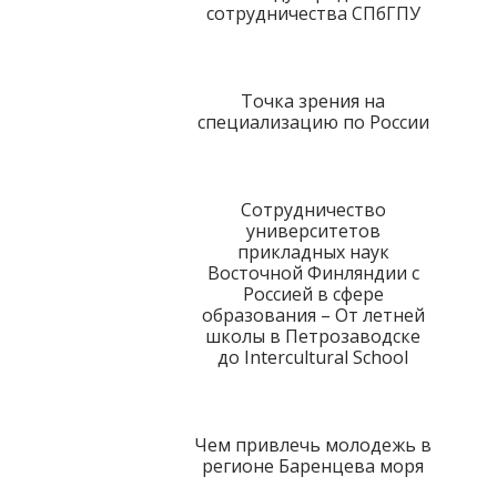
сотрудничества СПбГПУ
tutkimuksesta
kaikille
kiinnostuneille.
Точка зрения на
специализацию по России
Сотрудничество
университетов
прикладных наук
Восточной Финляндии с
Россией в сфере
образования – От летней
школы в Петрозаводске
до Intercultural School
Чем привлечь молодежь в
регионе Баренцева моря