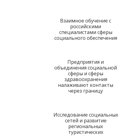
Взаимное обучение с
российскими
специалистами сферы
социального обеспечения
Предприятия и
объединения социальной
сферы и сферы
здравоохранения
налаживают контакты
через границу
Исследование социальных
сетей и развитие
региональных
туристических