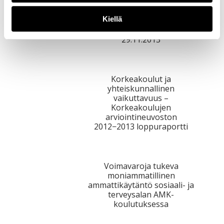
Kiellä
Kohtaamisia Bielissä –
EAPRIL-kongressi 27.–
29.11.2013
Korkeakoulut ja
yhteiskunnallinen
vaikuttavuus –
Korkeakoulujen
arviointineuvoston
2012−2013 loppuraportti
Voimavaroja tukeva
moniammatillinen
ammattikäytäntö sosiaali- ja
terveysalan AMK-
koulutuksessa