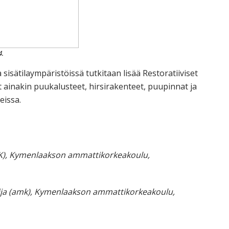
4.
sisätilaympäristöissä tutkitaan lisää Restoratiiviset
 ainakin puukalusteet, hirsirakenteet, puupinnat ja
eissa.
YAMK), Kymenlaakson ammattikorkeakoulu,
ilija (amk), Kymenlaakson ammattikorkeakoulu,