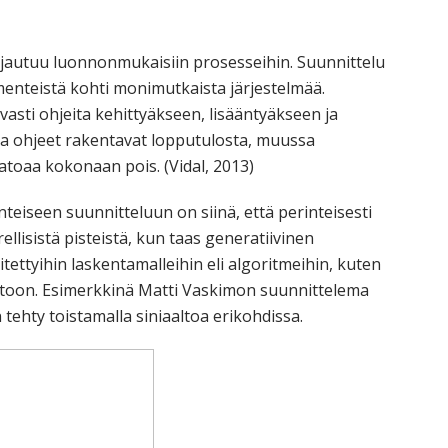
orkeakoulutusta
ta
jautuu luonnonmukaisiin prosesseihin. Suunnittelu
esta
menteistä kohti monimutkaista järjestelmää.
vasti ohjeita kehittyäkseen, lisääntyäkseen ja
eille.
sa ohjeet rakentavat lopputulosta, muussa
katoaa kokonaan pois. (Vidal, 2013)
nteiseen suunnitteluun on siinä, että perinteisesti
lisistä pisteistä, kun taas generatiivinen
tettyihin laskentamalleihin eli algoritmeihin, kuten
altoon. Esimerkkinä Matti Vaskimon suunnittelema
tehty toistamalla siniaaltoa erikohdissa.