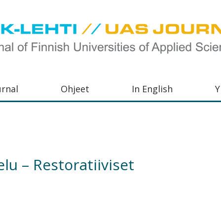
urnal
Ohjeet
In English
Y
orkeakoulujen
aisu,
orkeakoulujen
lu – Restoratiiviset
,
s-
otoiminnasta