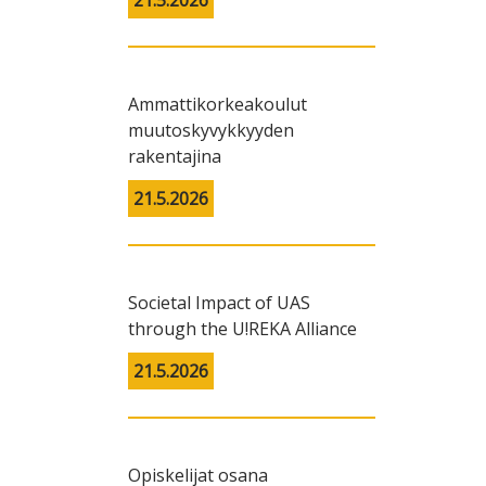
21.5.2026
Ammattikorkeakoulut
muutoskyvykkyyden
rakentajina
21.5.2026
Societal Impact of UAS
through the U!REKA Alliance
21.5.2026
Opiskelijat osana