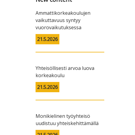
Ammattikorkeakoulujen
vaikuttavuus syntyy
vuorovaikutuksessa
21.5.2026
Yhteisöllisesti arvoa luova
korkeakoulu
21.5.2026
Monikielinen työyhteisö
uudistuu yhteiskehittämällä