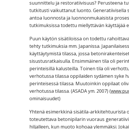
suunnittelu ja restoratiivisuus? Perusteena tu
tutkitusti vaikuttanut luonto. Generatiivisel
antoa luonnosta ja luonnonmukaisista proses
tutkimuksissa todettu miellyttävän käyttäjä
Puun käytön sisätiloissa on todettu rahoittava
tehty tutkimuksia mm. Japanissa. Japanilaisess
käyttäytymistä tilassa, jossa betonirakenteiset 
sisustusratkaisulla. Ensimmäinen tila oli peri
perinteisillä kalusteilla. Toinen tila oli verhot
verhotussa tilassa oppilaiden sydämen syke ha
perinteisessä tilassa. Muutoinkin oppilaat oli
verhotussa tilassa. (ASADA ym. 2007) (
www.puui
ominaisuudet)
Yhtenä esimerkkinä sisätila-arkkitehtuurista o
toteutettava betonipilarin vuoraus generatii
hiljalleen, kun muoto kohoaa ylemmäksi. Jokai