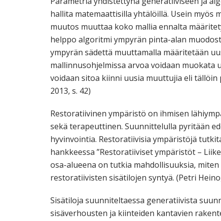
Parametria yhdistettynä generatiiviseen ja a
hallita matemaattisilla yhtälöillä. Usein myös
muutos muuttaa koko mallia ennalta määritet
helppo algoritmi ympyrän pinta-alan muodostu
ympyrän sädettä muuttamalla määritetään uus
mallinnusohjelmissa arvoa voidaan muokata u
voidaan sitoa kiinni uusia muuttujia eli tällöi
2013, s. 42)
Restoratiivinen ympäristö on ihmisen lähiympär
sekä terapeuttinen. Suunnittelulla pyritään e
hyvinvointia. Restoratiivisia ympäristöjä tu
hankkeessa ”Restoratiiviset ympäristöt – Liik
osa-alueena on tutkia mahdollisuuksia, miten 
restoratiivisten sisätilojen syntyä. (Petri Hein
Sisätiloja suunniteltaessa generatiivista suun
sisäverhousten ja kiinteiden kantavien rakent