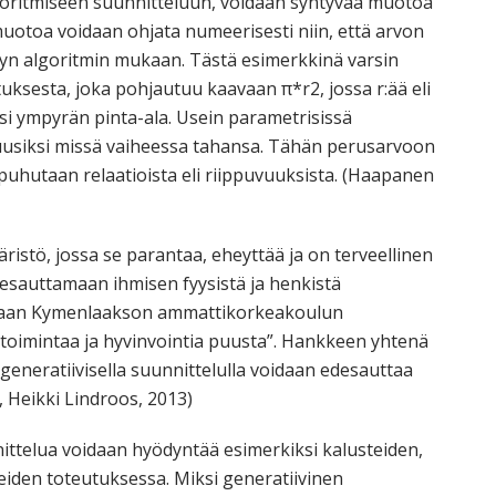
lgoritmiseen suunnitteluun, voidaan syntyvää muotoa
 muotoa voidaan ohjata numeerisesti niin, että arvon
yn algoritmin mukaan. Tästä esimerkkinä varsin
ksesta, joka pohjautuu kaavaan π*r2, jossa r:ää eli
i ympyrän pinta-ala. Usein parametrisissä
usiksi missä vaiheessa tahansa. Tähän perusarvoon
n puhutaan relaatioista eli riippuvuuksista. (Haapanen
istö, jossa se parantaa, eheyttää ja on terveellinen
desauttamaan ihmisen fyysistä ja henkistä
tkitaan Kymenlaakson ammattikorkeakoulun
etoimintaa ja hyvinvointia puusta”. Hankkeen yhtenä
generatiivisella suunnittelulla voidaan edesauttaa
o, Heikki Lindroos, 2013)
nittelua voidaan hyödyntää esimerkiksi kalusteiden,
eiden toteutuksessa. Miksi generatiivinen