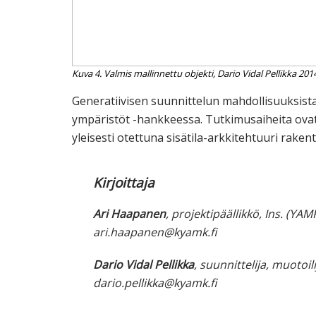
Kuva 4. Valmis mallinnettu objekti, Dario Vidal Pellikka 201
Generatiivisen suunnittelun mahdollisuuksista 
ympäristöt -hankkeessa. Tutkimusaiheita ovat
yleisesti otettuna sisätila-arkkitehtuuri rakent
Kirjoittaja
Ari Haapanen
, projektipäällikkö, Ins. (
ari.haapanen@kyamk.fi
Dario Vidal Pellikka
, suunnittelija, muoto
dario.pellikka@kyamk.fi