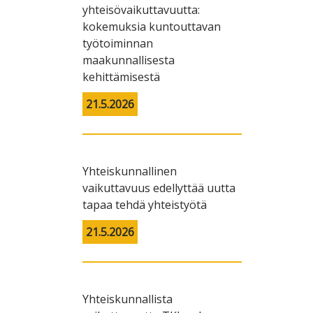
yhteisövaikuttavuutta:
kokemuksia kuntouttavan
työtoiminnan
maakunnallisesta
kehittämisestä
21.5.2026
Yhteiskunnallinen
vaikuttavuus edellyttää uutta
tapaa tehdä yhteistyötä
21.5.2026
Yhteiskunnallista