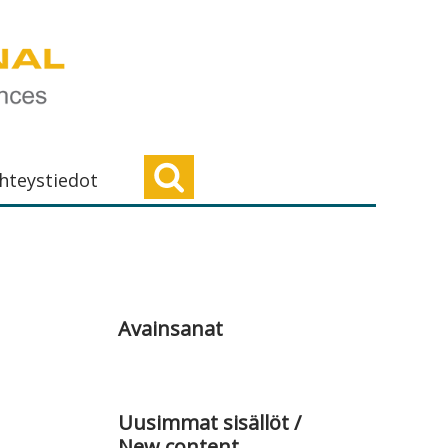
hteystiedot
Ensisijainen
sivupalkki
Avainsanat
Uusimmat sisällöt /
New content