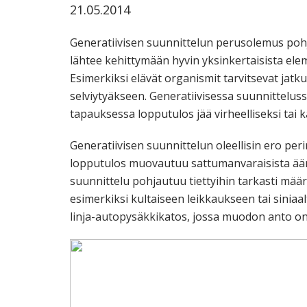
21.05.2014
ammattik
koskevas
Generatiivisen suunnittelun perusolemus poh
tutkimuks
lähtee kehittymään hyvin yksinkertaisista ele
kaikille
Esimerkiksi elävät organismit tarvitsevat jatku
kiinnostun
selviytyäkseen. Generatiivisessa suunnittelus
tapauksessa lopputulos jää virheelliseksi tai 
Generatiivisen suunnittelun oleellisin ero peri
lopputulos muovautuu sattumanvaraisista äärel
suunnittelu pohjautuu tiettyihin tarkasti määri
esimerkiksi kultaiseen leikkaukseen tai sinia
linja-autopysäkkikatos, jossa muodon anto on 