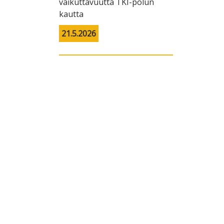
vaikuttavuutta TKI-polun
kautta
21.5.2026