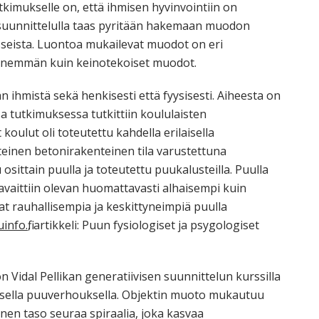
tkimukselle on, että ihmisen hyvinvointiin on
la suunnittelulla taas pyritään hakemaan muodon
seista. Luontoa mukailevat muodot on eri
ä enemmän kuin keinotekoiset muodot.
n ihmistä sekä henkisesti että fyysisesti. Aiheesta on
a tutkimuksessa tutkittiin koululaisten
koulut oli toteutettu kahdella erilaisella
nteinen betonirakenteinen tila varustettuna
tu osittain puulla ja toteutettu puukalusteilla. Puulla
vaittiin olevan huomattavasti alhaisempi kuin
vat rauhallisempia ja keskittyneimpiä puulla
nfo.fi
, artikkeli: Puun fysiologiset ja psygologiset
n Vidal Pellikan generatiivisen suunnittelun kurssilla
visella puuverhouksella. Objektin muoto mukautuu
nen taso seuraa spiraalia, joka kasvaa