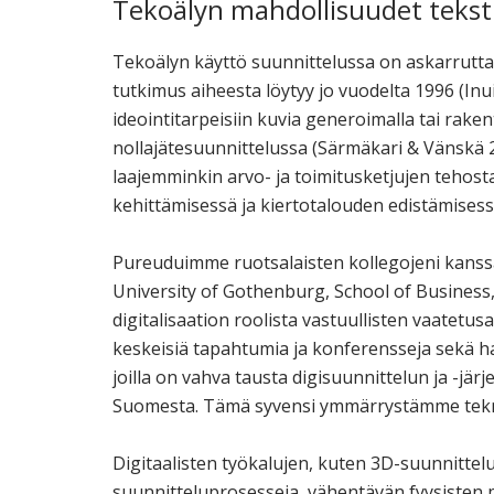
Tekoälyn mahdollisuudet tekstiil
Tekoälyn käyttö suunnittelussa on askarrutt
tutkimus aiheesta löytyy jo vuodelta 1996 (Inu
ideointitarpeisiin kuvia generoimalla tai rak
nollajätesuunnittelussa (Särmäkari & Vänskä 20
laajemminkin arvo- ja toimitusketjujen tehosta
kehittämisessä ja kiertotalouden edistämisess
Pureuduimme ruotsalaisten kollegojeni kanssa 
University of Gothenburg, School of Business
digitalisaation roolista vastuullisten vaatet
keskeisiä tapahtumia ja konferensseja sekä h
joilla on vahva tausta digisuunnittelun ja -järj
Suomesta. Tämä syvensi ymmärrystämme teknol
Digitaalisten työkalujen, kuten 3D-suunnittel
suunnitteluprosesseja, vähentävän fyysisten 