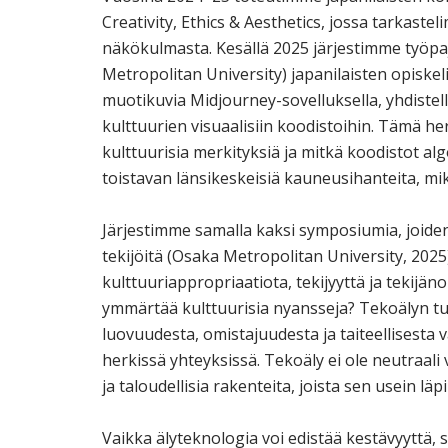
Creativity, Ethics & Aesthetics, jossa tarkastel
näkökulmasta. Kesällä 2025 järjestimme työpa
Metropolitan University) japanilaisten opiskeli
muotikuvia Midjourney-sovelluksella, yhdistel
kulttuurien visuaalisiin koodistoihin. Tämä her
kulttuurisia merkityksiä ja mitkä koodistot alg
toistavan länsikeskeisiä kauneusihanteita, m
Järjestimme samalla kaksi symposiumia, joiden 
tekijöitä (Osaka Metropolitan University, 2025)
kulttuuriappropriaatiota, tekijyyttä ja tekijäno
ymmärtää kulttuurisia nyansseja? Tekoälyn t
luovuudesta, omistajuudesta ja taiteellisesta va
herkissä yhteyksissä. Tekoäly ei ole neutraali vä
ja taloudellisia rakenteita, joista sen usein
Vaikka älyteknologia voi edistää kestävyyttä, s