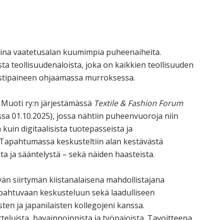
osina vaatetusalan kuumimpia puheenaiheita.
a teollisuudenaloista, joka on kaikkien teollisuuden
ristipaineen ohjaamassa murroksessa.
 Muoti ry:n järjestämässä
Textile & Fashion Forum
sa 01.10.2025), jossa nähtiin puheenvuoroja niin
kuin digitaalisista tuotepasseista ja
 Tapahtumassa keskusteltiin alan kestävästä
ta ja sääntelystä – sekä näiden haasteista.
ävän siirtymän kiistanalaisena mahdollistajana
tapahtuvaan keskusteluun sekä laadulliseen
ten ja japanilaisten kollegojeni kanssa.
eluista, havainnoinnista ja työpajoista. Tavoitteena