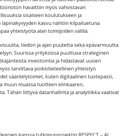
töönoton havaittiin myös vahvistavan
lisuuksia sisäiseen koulutukseen ja
läpinäkyvyyden kasvu nähtiin kilpailuetuna.
a yhteistyötä alan toimijoiden välillä.
visuutta, tiedon ja ajan puutetta sekä epävarmuutta
elyyn. Suurissa yrityksissä puuttuva strateginen
käjänteistä investointia ja hidastavat uusien
ös tarvittava poikkitieteellinen yhteistyö
udet sääntelytoimet, kuten digitaalinen tuotepassi,
sta muun muassa tuotteen elinkaaren,
. Tähän liittyvä datanhallinta ja analytiikka vaativat
llegojen kanssa tutkimusprojektin RESPECT – AI