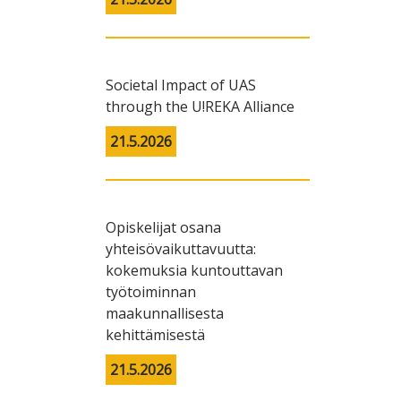
Societal Impact of UAS
through the U!REKA Alliance
21.5.2026
Opiskelijat osana
yhteisövaikuttavuutta:
kokemuksia kuntouttavan
työtoiminnan
maakunnallisesta
kehittämisestä
21.5.2026