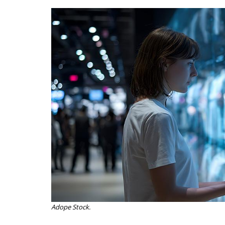
ammattik
koskevas
tutkimuks
kaikille
kiinnostun
Adope Stock.