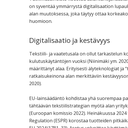
on syventää ymmärrystä digitalisaation lupau
alan muutoksessa, joka täytyy ottaa korkeako
huomioon.
Digitalisaatio ja kestävyys
Tekstiili- ja vaatetusala on ollut tarkastelun
kulutuskäytäntöjen vuoksi (Niinimäki ym. 2020
määrittänyt alaa. Erityisesti älyteknologiat ja 
ratkaisukeinona alan merkittäviin kestävyys
2020).
EU-lainsäädäntö kohdistaa yhä suorempaa paine
tähtäävän tekstiilistrategian myötä alan yrit
(Euroopan komissio 2022). Heinäkuussa 2024 v
Regulation (ESPR) korostaa tuotteiden pitkäikä