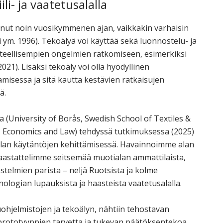
i- ja vaatetusalalla
anut noin vuosikymmenen ajan, vaikkakin varhaisin
i ym. 1996). Tekoälyä voi käyttää sekä luonnostelu- ja
enteellisempien ongelmien ratkomiseen, esimerkiksi
21). Lisäksi tekoäly voi olla hyödyllinen
misessa ja sitä kautta kestävien ratkaisujen
ä.
(University of Borås, Swedish School of Textiles &
, Economics and Law) tehdyssä tutkimuksessa (2025)
usalan käytäntöjen kehittämisessä. Havainnoimme alan
aastattelimme seitsemää muotialan ammattilaista,
estelmien parista – neljä Ruotsista ja kolme
ogian lupauksista ja haasteista vaatetusalalla.
uohjelmistojen ja tekoälyn, nähtiin tehostavan
prototyyppien tarvetta ja tukevan päätöksentekoa