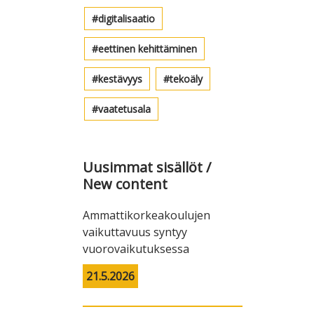
digitalisaatio
eettinen kehittäminen
kestävyys
tekoäly
vaatetusala
Uusimmat sisällöt /
New content
Ammattikorkeakoulujen
vaikuttavuus syntyy
vuorovaikutuksessa
21.5.2026