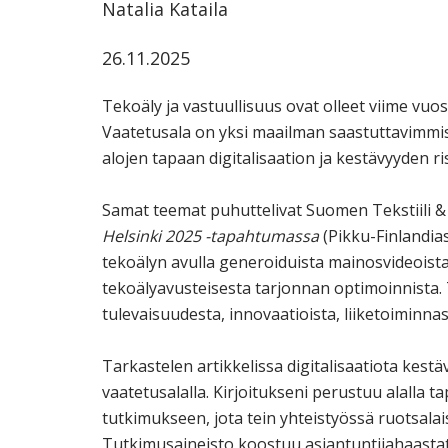
Natalia Kataila
26.11.2025
Tekoäly ja vastuullisuus ovat olleet viime vu
Vaatetusala on yksi maailman saastuttavimmist
alojen tapaan digitalisaation ja kestävyyden 
Samat teemat puhuttelivat Suomen Tekstiili &
Helsinki 2025 -tapahtumassa
(Pikku-Finlandias
tekoälyn avulla generoiduista mainosvideoista 
tekoälyavusteisesta tarjonnan optimoinnista.
tulevaisuudesta, innovaatioista, liiketoiminnas
Tarkastelen artikkelissa digitalisaatiota kest
vaatetusalalla. Kirjoitukseni perustuu alalla 
tutkimukseen, jota tein yhteistyössä ruotsalais
Tutkimusaineisto koostuu asiantuntijahaastatt