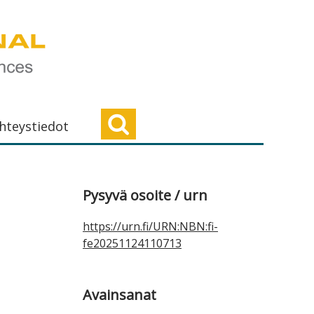
hteystiedot
Ensisijainen
Pysyvä osoite / urn
sivupalkki
https://urn.fi/URN:NBN:fi-
fe20251124110713
Avainsanat