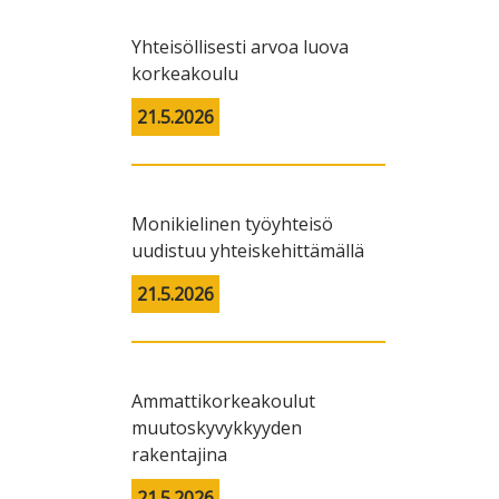
Yhteisöllisesti arvoa luova
korkeakoulu
21.5.2026
Monikielinen työyhteisö
uudistuu yhteiskehittämällä
21.5.2026
Ammattikorkeakoulut
muutoskyvykkyyden
rakentajina
21.5.2026