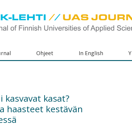
urnal
Ohjeet
In English
Y
orkeakoulujen
aisu,
orkeakoulujen
i kasvavat kasat?
,
ja haasteet kestävän
s-
essä
otoiminnasta