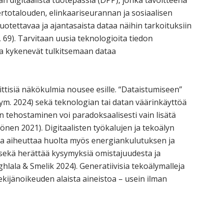
n digitaalista tuotepassia (DPP), jonka tavoitteena
ertotalouden, elinkaariseurannan ja sosiaalisen
uotettavaa ja ajantasaista dataa näihin tarkoituksiin
 69). Tarvitaan uusia teknologioita tiedon
tka kykenevät tulkitsemaan dataa
ttisiä näkökulmia nousee esille. “Dataistumiseen”
kä ym. 2024) sekä teknologian tai datan väärinkäyttöä
 tehostaminen voi paradoksaalisesti vain lisätä
önen 2021). Digitaalisten työkalujen ja tekoälyn
sa aiheuttaa huolta myös energiankulutuksen ja
) sekä herättää kysymyksiä omistajuudesta ja
lala & Smelik 2024). Generatiivisia tekoälymalleja
tekijänoikeuden alaista aineistoa – usein ilman