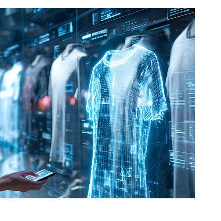
orkeakoulutusta
ta
esta
eille.