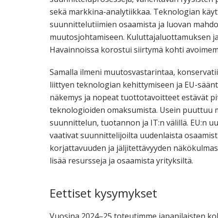
sekä markkina-analytiikkaa. Teknologian käyt
suunnittelutiimien osaamista ja luovan mahdol
muutosjohtamiseen. Kuluttajaluottamuksen ja 
Havainnoissa korostui siirtymä kohti avoimempa
Samalla ilmeni muutosvastarintaa, konservatii
liittyen teknologian kehittymiseen ja EU-säänt
näkemys ja nopeat tuottotavoitteet estävät pit
teknologioiden omaksumista. Usein puuttuu my
suunnittelun, tuotannon ja IT:n välillä. EU:n u
vaativat suunnittelijoilta uudenlaista osaami
korjattavuuden ja jäljitettävyyden näkökulmasta
lisää resursseja ja osaamista yrityksiltä.
Eettiset kysymykset
Vuosina 2024–25 toteutimme japanilaisten ko