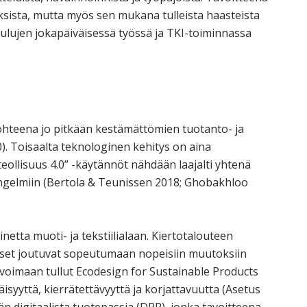
ksista, mutta myös sen mukana tulleista haasteista
ulujen jokapäiväisessä työssä ja TKI-toiminnassa
 kohteena jo pitkään kestämättömien tuotanto- ja
). Toisaalta teknologinen kehitys on aina
“teollisuus 4.0” -käytännöt nähdään laajalti yhtenä
ongelmiin (Bertola & Teunissen 2018; Ghobakhloo
tta muoti- ja tekstiilialaan. Kiertotalouteen
ykset joutuvat sopeutumaan nopeisiin muutoksiin
oimaan tullut Ecodesign for Sustainable Products
isyyttä, kierrätettävyyttä ja korjattavuutta (Asetus