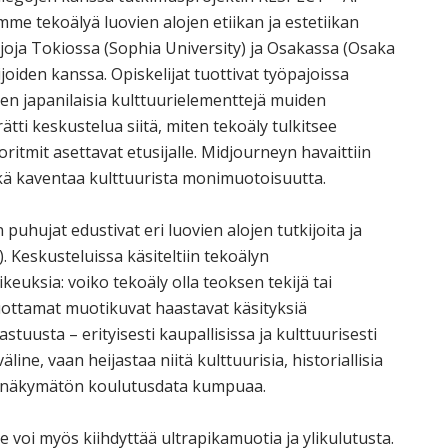
imme tekoälyä luovien alojen etiikan ja estetiikan
joja Tokiossa (Sophia University) ja Osakassa (Osaka
joiden kanssa. Opiskelijat tuottivat työpajoissa
len japanilaisia kulttuurielementtejä muiden
ätti keskustelua siitä, miten tekoäly tulkitsee
oritmit asettavat etusijalle. Midjourneyn havaittiin
ikä kaventaa kulttuurista monimuotoisuutta.
puhujat edustivat eri luovien alojen tutkijoita ja
. Keskusteluissa käsiteltiin tekoälyn
ikeuksia: voiko tekoäly olla teoksen tekijä tai
uottamat muotikuvat haastavat käsityksiä
stuusta – erityisesti kaupallisissa ja kulttuurisesti
line, vaan heijastaa niitä kulttuurisia, historiallisia
 läpinäkymätön koulutusdata kumpuaa.
e voi myös kiihdyttää ultrapikamuotia ja ylikulutusta.