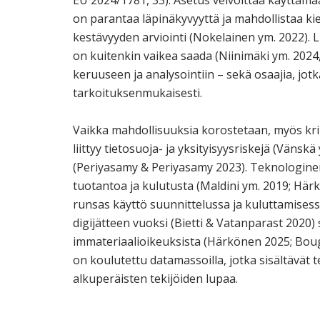
EU 2024/1781, 33). Asetus velvoittaa käyttämää
on parantaa läpinäkyvyyttä ja mahdollistaa ki
kestävyyden arviointi (Nokelainen ym. 2022). L
on kuitenkin vaikea saada (Niinimäki ym. 2024,
keruuseen ja analysointiin – sekä osaajia, jo
tarkoituksenmukaisesti.
Vaikka mahdollisuuksia korostetaan, myös krii
liittyy tietosuoja- ja yksityisyysriskejä (Väns
(Periyasamy & Periyasamy 2023). Teknologinen
tuotantoa ja kulutusta (Maldini ym. 2019; Härk
runsas käyttö suunnittelussa ja kuluttamises
digijätteen vuoksi (Bietti & Vatanparast 2020
immateriaalioikeuksista (Härkönen 2025; Bough
on koulutettu datamassoilla, jotka sisältävät 
alkuperäisten tekijöiden lupaa.