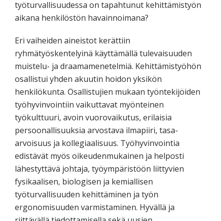
työturvallisuudessa on tapahtunut kehittämistyön
aikana henkilöstön havainnoimana?
Eri vaiheiden aineistot kerättiin
ryhmätyöskentelyinä käyttämällä tulevaisuuden
muistelu- ja draamamenetelmiä. Kehittämistyöhön
osallistui yhden akuutin hoidon yksikön
henkilökunta. Osallistujien mukaan työntekijöiden
työhyvinvointiin vaikuttavat myönteinen
työkulttuuri, avoin vuorovaikutus, erilaisia
persoonallisuuksia arvostava ilmapiiri, tasa-
arvoisuus ja kollegiaalisuus. Työhyvinvointia
edistävät myös oikeudenmukainen ja helposti
lähestyttävä johtaja, työympäristöön liittyvien
fysikaalisen, biologisen ja kemiallisen
työturvallisuuden kehittäminen ja työn
ergonomisuuden varmistaminen. Hyvällä ja
riittävällä tiedottamisella sekä uusien