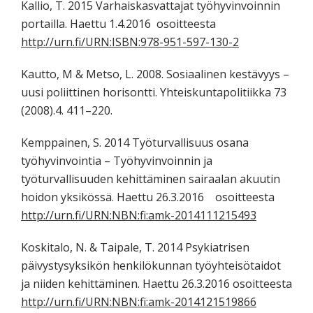
Kallio, T. 2015 Varhaiskasvattajat työhyvinvoinnin
portailla. Haettu 1.4.2016 osoitteesta
http://urn.fi/URN:ISBN:978-951-597-130-2
Kautto, M & Metso, L. 2008. Sosiaalinen kestävyys –
uusi poliittinen horisontti. Yhteiskuntapolitiikka 73
(2008).4. 411–220.
Kemppainen, S. 2014 Työturvallisuus osana
työhyvinvointia – Työhyvinvoinnin ja
työturvallisuuden kehittäminen sairaalan akuutin
hoidon yksikössä. Haettu 26.3.2016 osoitteesta
http://urn.fi/URN:NBN:fi:amk-2014111215493
Koskitalo, N. & Taipale, T. 2014 Psykiatrisen
päivystysyksikön henkilökunnan työyhteisötaidot
ja niiden kehittäminen. Haettu 26.3.2016 osoitteesta
http://urn.fi/URN:NBN:fi:amk-2014121519866