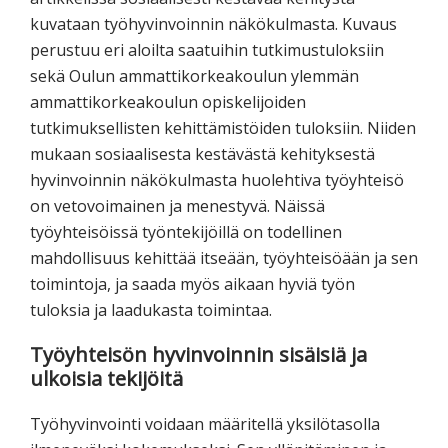
kuvataan työhyvinvoinnin näkökulmasta. Kuvaus
perustuu eri aloilta saatuihin tutkimustuloksiin
sekä Oulun ammattikorkeakoulun ylemmän
ammattikorkeakoulun opiskelijoiden
tutkimuksellisten kehittämistöiden tuloksiin. Niiden
mukaan sosiaalisesta kestävästä kehityksestä
hyvinvoinnin näkökulmasta huolehtiva työyhteisö
on vetovoimainen ja menestyvä. Näissä
työyhteisöissä työntekijöillä on todellinen
mahdollisuus kehittää itseään, työyhteisöään ja sen
toimintoja, ja saada myös aikaan hyviä työn
tuloksia ja laadukasta toimintaa.
Työyhteisön hyvinvoinnin sisäisiä ja
ulkoisia tekijöitä
Työhyvinvointi voidaan määritellä yksilötasolla