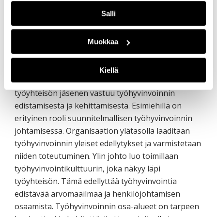
henkilöstön työyhteisötaitojen kehittämistä,
ajankäytön hallintaa ja yhteisöllisyyttä lisäävien
Salli
toimintatapojen luomista.
Muokkaa
Yhteisellä tahdolla ja toimilla
työhyvinvointia
Kiellä
Työhyvinvoinnin edistämisessä korostuvat
työyhteisön jäsenen vastuu työhyvinvoinnin
edistämisestä ja kehittämisestä. Esimiehillä on
erityinen rooli suunnitelmallisen työhyvinvoinnin
johtamisessa. Organisaation ylätasolla laaditaan
työhyvinvoinnin yleiset edellytykset ja varmistetaan
niiden toteutuminen. Ylin johto luo toimillaan
työhyvinvointikulttuurin, joka näkyy läpi
työyhteisön. Tämä edellyttää työhyvinvointia
edistävää arvomaailmaa ja henkilöjohtamisen
osaamista. Työhyvinvoinnin osa-alueet on tarpeen