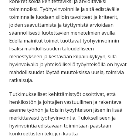
konkretisoida kehitettäviksi ja arvioitaviksi
toiminnoiksi. Työhyvinvoinnille ja sitä edistävälle
toiminnalle luodaan silloin tavoitteet ja kriteerit,
joiden saavuttamista ja täyttymistä arvioidaan
säännöllisesti luotettavien menetelmien avulla.
Edellä mainitut toimet tuottavat työhyvinvoinnin
lisäksi mahdollisuuden taloudelliseen
menestykseen ja kestävään kilpailukykyyn, sillä
hyvinvoivalla ja yhteisöllisellä työyhteisöllä on hyvät
mahdollisuudet löytää muutoksissa uusia, toimivia
ratkaisuja.
Tutkimukselliset kehittämistyöt osoittivat, että
henkilöstön ja johtajien vastuullinen ja rakentava
asenne työhön ja toisiin työyhteisön jäseniin lisää
merkittävästi työhyvinvointia. Tulokselliseen ja
hyvinvointia edistävään toimintaan päästään
konkreettisten tekojen kautta.