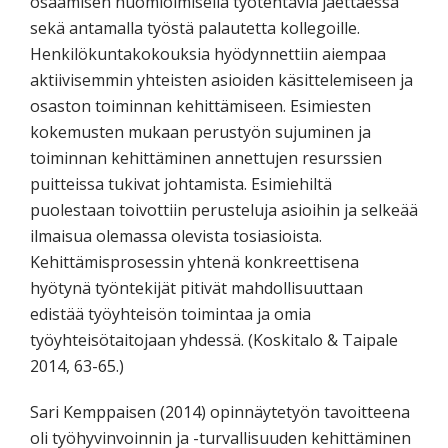
osaamisen huomioimisella työtehtäviä jaettaessa
sekä antamalla työstä palautetta kollegoille.
Henkilökuntakokouksia hyödynnettiin aiempaa
aktiivisemmin yhteisten asioiden käsittelemiseen ja
osaston toiminnan kehittämiseen. Esimiesten
kokemusten mukaan perustyön sujuminen ja
toiminnan kehittäminen annettujen resurssien
puitteissa tukivat johtamista. Esimiehiltä
puolestaan toivottiin perusteluja asioihin ja selkeää
ilmaisua olemassa olevista tosiasioista.
Kehittämisprosessin yhtenä konkreettisena
hyötynä työntekijät pitivät mahdollisuuttaan
edistää työyhteisön toimintaa ja omia
työyhteisötaitojaan yhdessä. (Koskitalo & Taipale
2014, 63-65.)
Sari Kemppaisen (2014) opinnäytetyön tavoitteena
oli työhyvinvoinnin ja -turvallisuuden kehittäminen