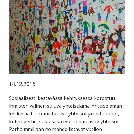
koskevasta
tutkimuksesta
kaikille
kiinnostuneille.
14.12.2016
Sosiaalisesti kestävässä kehityksessä korostuu
ihmisten välinen sujuva yhteiselämä. Yhteiselämän
keskeisiä foorumeita ovat yhteisöt ja instituutiot,
kuten perhe, suku sekä työ- ja harrastusyhteisöt.
Parhaimmillaan ne mahdollistavat yksilön