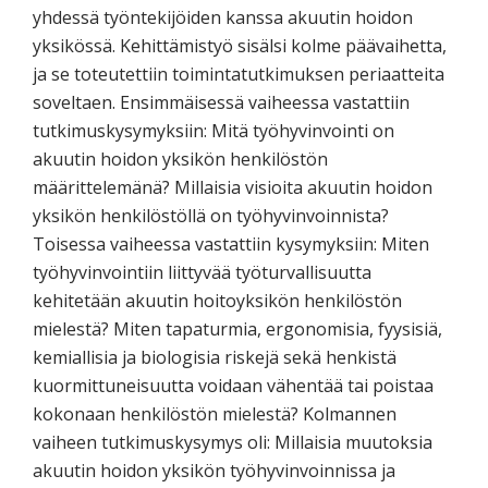
yhdessä työntekijöiden kanssa akuutin hoidon
yksikössä. Kehittämistyö sisälsi kolme päävaihetta,
ja se toteutettiin toimintatutkimuksen periaatteita
soveltaen. Ensimmäisessä vaiheessa vastattiin
tutkimuskysymyksiin: Mitä työhyvinvointi on
akuutin hoidon yksikön henkilöstön
määrittelemänä? Millaisia visioita akuutin hoidon
yksikön henkilöstöllä on työhyvinvoinnista?
Toisessa vaiheessa vastattiin kysymyksiin: Miten
työhyvinvointiin liittyvää työturvallisuutta
kehitetään akuutin hoitoyksikön henkilöstön
mielestä? Miten tapaturmia, ergonomisia, fyysisiä,
kemiallisia ja biologisia riskejä sekä henkistä
kuormittuneisuutta voidaan vähentää tai poistaa
kokonaan henkilöstön mielestä? Kolmannen
vaiheen tutkimuskysymys oli: Millaisia muutoksia
akuutin hoidon yksikön työhyvinvoinnissa ja