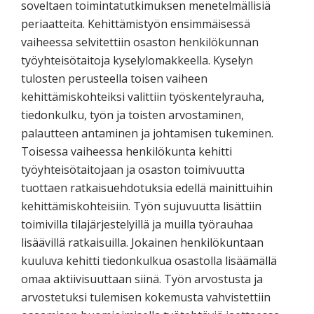
soveltaen toimintatutkimuksen menetelmällisiä
periaatteita. Kehittämistyön ensimmäisessä
vaiheessa selvitettiin osaston henkilökunnan
työyhteisötaitoja kyselylomakkeella. Kyselyn
tulosten perusteella toisen vaiheen
kehittämiskohteiksi valittiin työskentelyrauha,
tiedonkulku, työn ja toisten arvostaminen,
palautteen antaminen ja johtamisen tukeminen.
Toisessa vaiheessa henkilökunta kehitti
työyhteisötaitojaan ja osaston toimivuutta
tuottaen ratkaisuehdotuksia edellä mainittuihin
kehittämiskohteisiin. Työn sujuvuutta lisättiin
toimivilla tilajärjestelyillä ja muilla työrauhaa
lisäävillä ratkaisuilla. Jokainen henkilökuntaan
kuuluva kehitti tiedonkulkua osastolla lisäämällä
omaa aktiivisuuttaan siinä. Työn arvostusta ja
arvostetuksi tulemisen kokemusta vahvistettiin