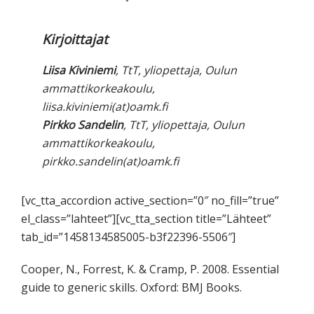
Kirjoittajat
Liisa Kiviniemi
, TtT, yliopettaja, Oulun
ammattikorkeakoulu,
liisa.kiviniemi(at)oamk.fi
Pirkko Sandelin
, TtT, yliopettaja, Oulun
ammattikorkeakoulu,
pirkko.sandelin(at)oamk.fi
[vc_tta_accordion active_section=”0″ no_fill=”true”
el_class=”lahteet”][vc_tta_section title=”Lähteet”
tab_id=”1458134585005-b3f22396-5506″]
Cooper, N., Forrest, K. & Cramp, P. 2008. Essential
guide to generic skills. Oxford: BMJ Books.