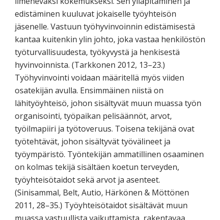
ilmeneväksi kokemukseksi. Sen ylläpitäminen ja
edistäminen kuuluvat jokaiselle työyhteisön
jäsenelle. Vastuun työhyvinvoinnin edistämisestä
kantaa kuitenkin ylin johto, joka vastaa henkilöstön
työturvallisuudesta, työkyvystä ja henkisestä
hyvinvoinnista. (Tarkkonen 2012, 13–23.)
Työhyvinvointi voidaan määritellä myös viiden
osatekijän avulla. Ensimmäinen niistä on
lähityöyhteisö, johon sisältyvät muun muassa työn
organisointi, työpaikan pelisäännöt, arvot,
työilmapiiri ja työtoveruus. Toisena tekijänä ovat
työtehtävät, johon sisältyvät työvälineet ja
työympäristö. Työntekijän ammatillinen osaaminen
on kolmas tekijä sisältäen koetun terveyden,
työyhteisötaidot sekä arvot ja asenteet.
(Sinisammal, Belt, Autio, Härkönen & Möttönen
2011, 28–35.) Työyhteisötaidot sisältävät muun
muassa vastuullista vaikuttamista, rakentavaa