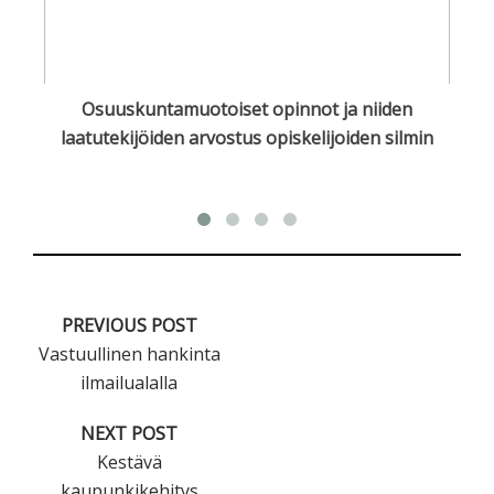
en
Osuuskuntamuotoiset opinnot ja niiden
O
laatutekijöiden arvostus opiskelijoiden silmin
PREVIOUS POST
Vastuullinen hankinta
ilmailualalla
NEXT POST
Kestävä
kaupunkikehitys