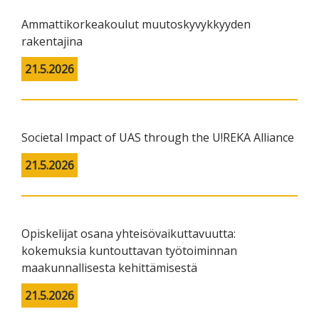
Ammattikorkeakoulut muutoskyvykkyyden
rakentajina
21.5.2026
Societal Impact of UAS through the U!REKA Alliance
21.5.2026
Opiskelijat osana yhteisövaikuttavuutta:
kokemuksia kuntouttavan työtoiminnan
maakunnallisesta kehittämisestä
21.5.2026