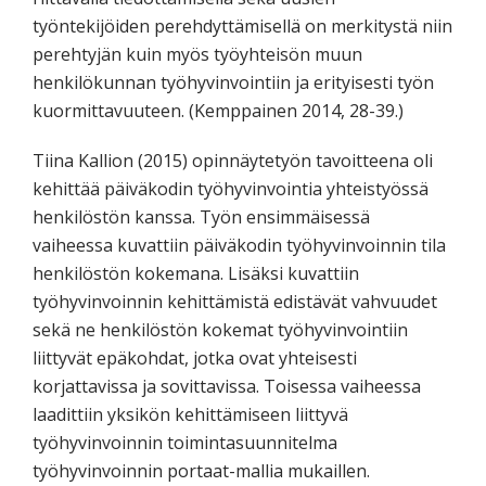
työntekijöiden perehdyttämisellä on merkitystä niin
perehtyjän kuin myös työyhteisön muun
henkilökunnan työhyvinvointiin ja erityisesti työn
kuormittavuuteen. (Kemppainen 2014, 28-39.)
Tiina Kallion (2015) opinnäytetyön tavoitteena oli
kehittää päiväkodin työhyvinvointia yhteistyössä
henkilöstön kanssa. Työn ensimmäisessä
vaiheessa kuvattiin päiväkodin työhyvinvoinnin tila
henkilöstön kokemana. Lisäksi kuvattiin
työhyvinvoinnin kehittämistä edistävät vahvuudet
sekä ne henkilöstön kokemat työhyvinvointiin
liittyvät epäkohdat, jotka ovat yhteisesti
korjattavissa ja sovittavissa. Toisessa vaiheessa
laadittiin yksikön kehittämiseen liittyvä
työhyvinvoinnin toimintasuunnitelma
työhyvinvoinnin portaat-mallia mukaillen.