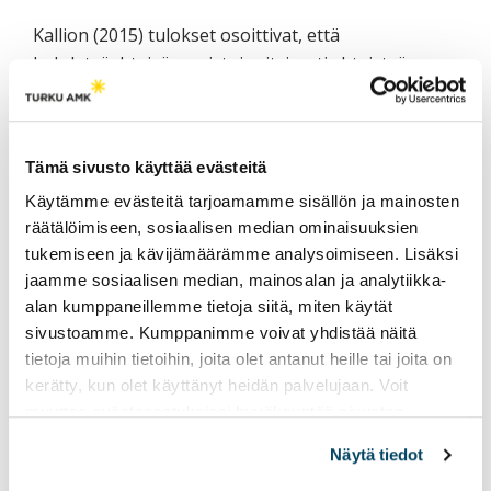
Kallion (2015) tulokset osoittivat, että
kohdetyöyhteisö onnistui erityisesti yhteistyön
kehittämisessä, tiedon ja kokemusten jakamisessa,
turvallisuuden ennakoinnissa ja
esimiestyöskentelyssä. Päiväkodissa kehitettiin
Tämä sivusto käyttää evästeitä
uusia työtapoja tehdä yhteistyötä, selkiytettiin
Käytämme evästeitä tarjoamamme sisällön ja mainosten
käytäntöjä oman ammatillisuuden kehittämiseen ja
räätälöimiseen, sosiaalisen median ominaisuuksien
omasta hyvinvoinnista huolehtimiseen. Henkilöstö
tukemiseen ja kävijämäärämme analysoimiseen. Lisäksi
valitsi työhyvinvoinnin toimintasuunnitelman
jaamme sosiaalisen median, mainosalan ja analytiikka-
sisällöiksi työn jaksottamisen ja tauottamisen,
alan kumppaneillemme tietoja siitä, miten käytät
toimintaohjeiden työstämisen
sivustoamme. Kumppanimme voivat yhdistää näitä
työpaikkakiusaamisen torjumiseksi,
tietoja muihin tietoihin, joita olet antanut heille tai joita on
ammattiryhmien keskinäiset keskustelut,
kerätty, kun olet käyttänyt heidän palvelujaan. Voit
yhteistoiminnan edistämisen sekä työntekijöiden
muuttaa evästeasetuksiesi hyväksyntää sivuston
perehdyttämisen. Työhyvinvoinnin edistämisen
alalaidassa olevasta
Evästeasetukset
linkistä.
Näytä tiedot
menetelmiksi ehdotettiin muun muassa koko