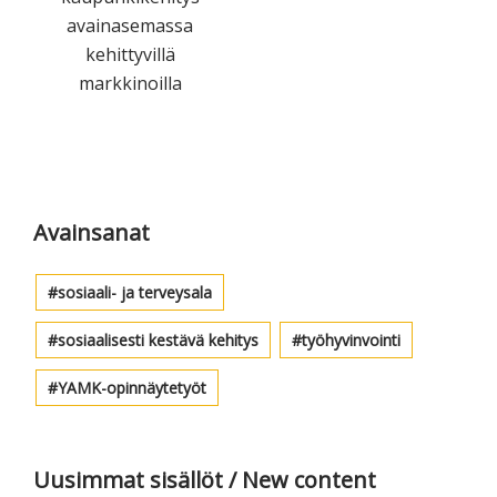
avainasemassa
kehittyvillä
markkinoilla
Ensisijainen
sivupalkki
Avainsanat
sosiaali- ja terveysala
sosiaalisesti kestävä kehitys
työhyvinvointi
YAMK-opinnäytetyöt
Uusimmat sisällöt / New content