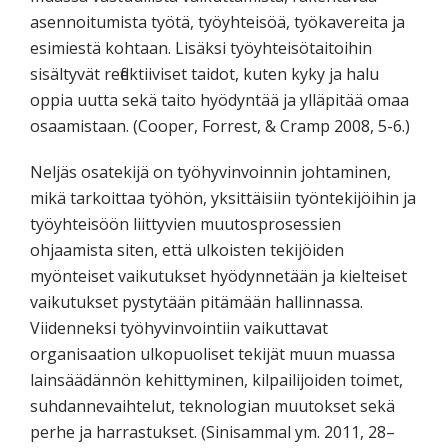
asennoitumista työtä, työyhteisöä, työkavereita ja
esimiestä kohtaan. Lisäksi työyhteisötaitoihin
sisältyvät reflektiiviset taidot, kuten kyky ja halu
oppia uutta sekä taito hyödyntää ja ylläpitää omaa
osaamistaan. (Cooper, Forrest, & Cramp 2008, 5-6.)
Neljäs osatekijä on työhyvinvoinnin johtaminen,
mikä tarkoittaa työhön, yksittäisiin työntekijöihin ja
työyhteisöön liittyvien muutosprosessien
ohjaamista siten, että ulkoisten tekijöiden
myönteiset vaikutukset hyödynnetään ja kielteiset
vaikutukset pystytään pitämään hallinnassa.
Viidenneksi työhyvinvointiin vaikuttavat
organisaation ulkopuoliset tekijät muun muassa
lainsäädännön kehittyminen, kilpailijoiden toimet,
suhdannevaihtelut, teknologian muutokset sekä
perhe ja harrastukset. (Sinisammal ym. 2011, 28–