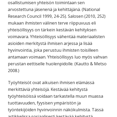
osallistumisen yhteisön toimintaan sen
arvostettuna jäsenenä ja kehittäjänä. (National
Research Council 1999, 24-25). Salosen (2010, 252)
mukaan ihmisten välinen terve riippuvuus eli
yhteisöllisyys on tärkein kestävän kehityksen
voimavara. Yhteisöllisyys vähentää materiaalisten
asioiden merkitystä ihmisen arjessa ja lisää
hyvinvointia, joka perustuu ihmisten toisilleen
antamaan voimaan. Yhteisöllisyys luo myös vahvan
perustan eettiselle huolenpidolle. (Kautto & Metso
2008.)
Työyhteisöt ovat aikuisen ihmisen elämässä
merkittäviä yhteisöjä. Kestävää kehitystä
työyhteisöissä voidaan tarkastella muun muassa
tuottavuuden, fyysisen ympäristön ja
työntekijöiden hyvinvoinnin näkökulmista. Tässä
artikkelissa sosiaalisesti kestävää kehitystä