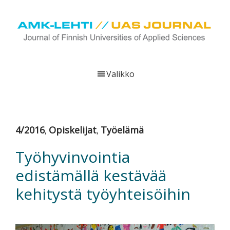
Hyppää
Hyppää
Hyppää
pääsisältöön
ensisijaiseen
alatunnisteeseen
sivupalkkiin
UAS
AMK-
Journal
lehti
Valikko
on
ammattikorkeakoulujen
verkkojulkaisu,
joka
4/2016
Opiskelijat
Työelämä
,
,
viestittää
ammattikorkeakoulujen
Työhyvinvointia
tutkimus-,
edistämällä kestävää
kehittämis-
ja
kehitystä työyhteisöihin
innovaatiotoiminnasta
sekä
ammattikorkeakoulutusta