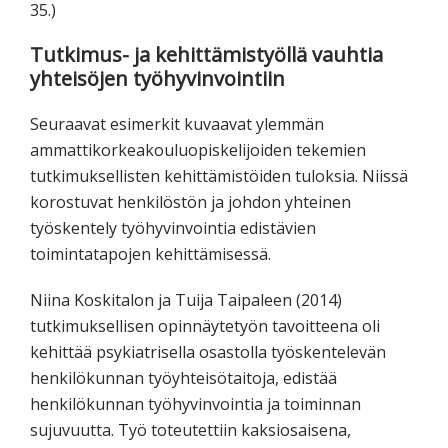
35.)
Tutkimus- ja kehittämistyöllä vauhtia
yhteisöjen työhyvinvointiin
Seuraavat esimerkit kuvaavat ylemmän
ammattikorkeakouluopiskelijoiden tekemien
tutkimuksellisten kehittämistöiden tuloksia. Niissä
korostuvat henkilöstön ja johdon yhteinen
työskentely työhyvinvointia edistävien
toimintatapojen kehittämisessä.
Niina Koskitalon ja Tuija Taipaleen (2014)
tutkimuksellisen opinnäytetyön tavoitteena oli
kehittää psykiatrisella osastolla työskentelevän
henkilökunnan työyhteisötaitoja, edistää
henkilökunnan työhyvinvointia ja toiminnan
sujuvuutta. Työ toteutettiin kaksiosaisena,