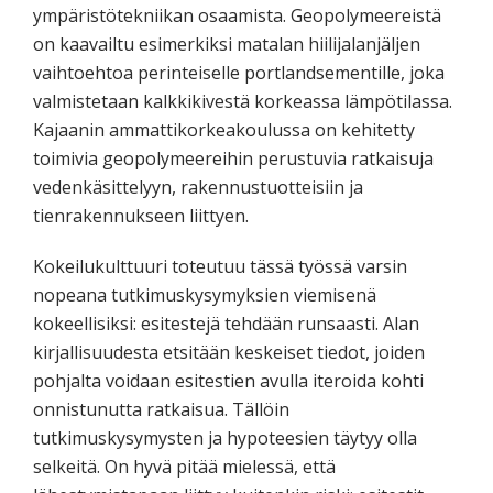
ympäristötekniikan osaamista. Geopolymeereistä
on kaavailtu esimerkiksi matalan hiilijalanjäljen
vaihtoehtoa perinteiselle portlandsementille, joka
valmistetaan kalkkikivestä korkeassa lämpötilassa.
Kajaanin ammattikorkeakoulussa on kehitetty
toimivia geopolymeereihin perustuvia ratkaisuja
vedenkäsittelyyn, rakennustuotteisiin ja
tienrakennukseen liittyen.
Kokeilukulttuuri toteutuu tässä työssä varsin
nopeana tutkimuskysymyksien viemisenä
kokeellisiksi: esitestejä tehdään runsaasti. Alan
kirjallisuudesta etsitään keskeiset tiedot, joiden
pohjalta voidaan esitestien avulla iteroida kohti
onnistunutta ratkaisua. Tällöin
tutkimuskysymysten ja hypoteesien täytyy olla
selkeitä. On hyvä pitää mielessä, että