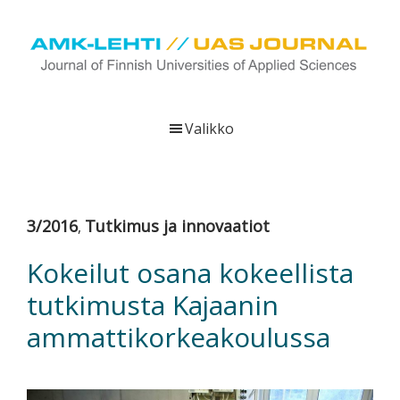
Hyppää
Hyppää
Hyppää
pääsisältöön
ensisijaiseen
alatunnisteeseen
sivupalkkiin
UAS
AMK-
Journal
lehti
Valikko
on
ammattikorkeakoulujen
verkkojulkaisu,
joka
3/2016
Tutkimus ja innovaatiot
,
viestittää
ammattikorkeakoulujen
Kokeilut osana kokeellista
tutkimus-,
tutkimusta Kajaanin
kehittämis-
ja
ammattikorkeakoulussa
innovaatiotoiminnasta
sekä
ammattikorkeakoulutusta