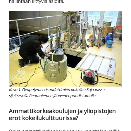
hallintaan liittyviä asioita.
Kuva 1. Geopolymeerisuodattimien kokeilua Kajaanissa
sijaitsevalla Peuraniemen jätevedenpuhdistamolla.
Ammattikorkeakoulujen ja yliopistojen
erot kokeilukulttuurissa?