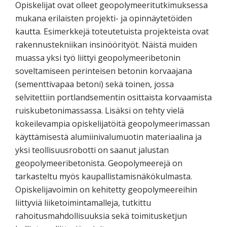
Opiskelijat ovat olleet geopolymeeritutkimuksessa
mukana erilaisten projekti- ja opinnäytetöiden
kautta. Esimerkkejä toteutetuista projekteista ovat
rakennustekniikan insinöörityöt. Näistä muiden
muassa yksi työ liittyi geopolymeeribetonin
soveltamiseen perinteisen betonin korvaajana
(sementtivapaa betoni) sekä toinen, jossa
selvitettiin portlandsementin osittaista korvaamista
ruiskubetonimassassa. Lisäksi on tehty vielä
kokeilevampia opiskelijatöitä geopolymeerimassan
käyttämisestä alumiinivalumuotin materiaalina ja
yksi teollisuusrobotti on saanut jalustan
geopolymeeribetonista. Geopolymeerejä on
tarkasteltu myös kaupallistamisnäkökulmasta.
Opiskelijavoimin on kehitetty geopolymeereihin
liittyviä liiketoimintamalleja, tutkittu
rahoitusmahdollisuuksia sekä toimitusketjun