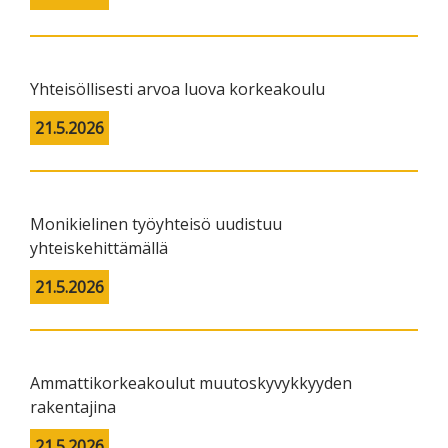
Yhteisöllisesti arvoa luova korkeakoulu
21.5.2026
Monikielinen työyhteisö uudistuu
yhteiskehittämällä
21.5.2026
Ammattikorkeakoulut muutoskyvykkyyden
rakentajina
21.5.2026