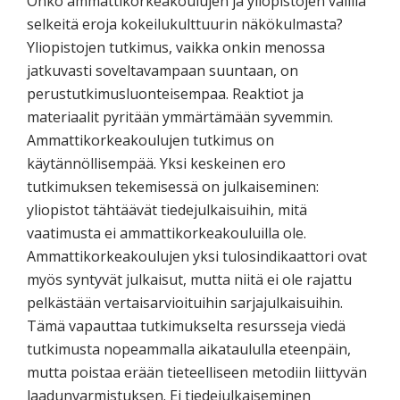
Onko ammattikorkeakoulujen ja yliopistojen välillä
selkeitä eroja kokeilukulttuurin näkökulmasta?
Yliopistojen tutkimus, vaikka onkin menossa
jatkuvasti soveltavampaan suuntaan, on
perustutkimusluonteisempaa. Reaktiot ja
materiaalit pyritään ymmärtämään syvemmin.
Ammattikorkeakoulujen tutkimus on
käytännöllisempää. Yksi keskeinen ero
tutkimuksen tekemisessä on julkaiseminen:
yliopistot tähtäävät tiedejulkaisuihin, mitä
vaatimusta ei ammattikorkeakouluilla ole.
Ammattikorkeakoulujen yksi tulosindikaattori ovat
myös syntyvät julkaisut, mutta niitä ei ole rajattu
pelkästään vertaisarvioituihin sarjajulkaisuihin.
Tämä vapauttaa tutkimukselta resursseja viedä
tutkimusta nopeammalla aikataululla eteenpäin,
mutta poistaa erään tieteelliseen metodiin liittyvän
laadunvarmistuksen. Ei tiedejulkaiseminen