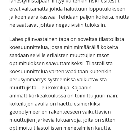
lähestymistapaan liittyy kuitenkin riski: esitestit
eivät välttämättä johda haluttuun lopputulokseen
ja koemäärä kasvaa. Tehdään paljon kokeita, mutta
ne saattavat johtaa negatiivisiin tuloksiin.
Lähes päinvastainen tapa on soveltaa tilastollista
koesuunnittelua, jossa minimimäärällä kokeita
saadaan selville erilaisten muuttujien tasot
optimituloksen saavuttamiseksi. Tilastollista
koesuunnittelua varten vaaditaan kuitenkin
perusymmärrys systeemissä vaikuttavista
muuttujista – eli kokeiluja. Kajaanin
ammattikorkeakoulussa on toimittu juuri näin:
kokeilujen avulla on haettu esimerkiksi
geopolymeerien rakenteeseen vaikuttavien
muuttujien järkeviä lukuarvoja, joita on sitten
optimoitu tilastollisten menetelmien kautta.