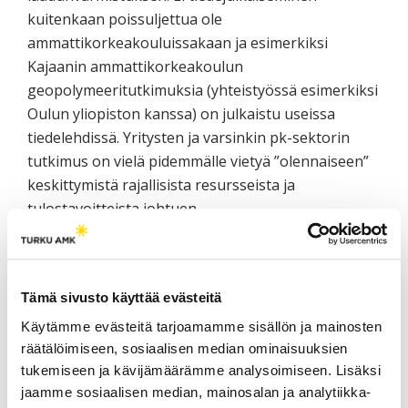
kuitenkaan poissuljettua ole
ammattikorkeakouluissakaan ja esimerkiksi
Kajaanin ammattikorkeakoulun
geopolymeeritutkimuksia (yhteistyössä esimerkiksi
Oulun yliopiston kanssa) on julkaistu useissa
tiedelehdissä. Yritysten ja varsinkin pk-sektorin
tutkimus on vielä pidemmälle vietyä ”olennaiseen”
keskittymistä rajallisista resursseista ja
tulostavoitteista johtuen.
Toimintamalli ammattikorkeakoulujen,
yliopistojen ja yritysten keskiössä
Tämä sivusto käyttää evästeitä
Kajaanin ammattikorkeakoulussa on havaittu, että
Käytämme evästeitä tarjoamamme sisällön ja mainosten
esimerkiksi geopolymeeritutkimus on
räätälöimiseen, sosiaalisen median ominaisuuksien
parhaimmillaan juuri yhteistyössä yliopistojen ja
tukemiseen ja kävijämäärämme analysoimiseen. Lisäksi
yritysten kanssa. Eräs esimerkki on typenpoistoon
jaamme sosiaalisen median, mainosalan ja analytiikka-
kehitetty adsorbenttimateriaali. Kehitystyö alkoi