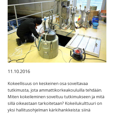
koskevasta
tutkimuksesta
kaikille
kiinnostuneille.
11.10.2016
Kokeellisuus on keskeinen osa soveltavaa
tutkimusta, jota ammattikorkeakouluilla tehdään.
Miten kokeileminen soveltuu tutkimukseen ja mitä
sillä oikeastaan tarkoitetaan? Kokeilukulttuuri on
yksi hallitusohjelman kärkihankkeista: siinä