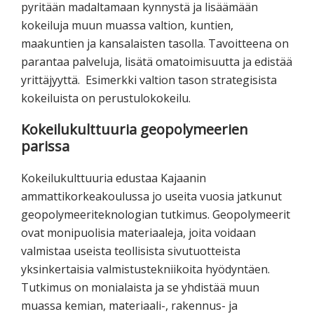
pyritään madaltamaan kynnystä ja lisäämään
kokeiluja muun muassa valtion, kuntien,
maakuntien ja kansalaisten tasolla. Tavoitteena on
parantaa palveluja, lisätä omatoimisuutta ja edistää
yrittäjyyttä. Esimerkki valtion tason strategisista
kokeiluista on perustulokokeilu.
Kokeilukulttuuria geopolymeerien
parissa
Kokeilukulttuuria edustaa Kajaanin
ammattikorkeakoulussa jo useita vuosia jatkunut
geopolymeeriteknologian tutkimus. Geopolymeerit
ovat monipuolisia materiaaleja, joita voidaan
valmistaa useista teollisista sivutuotteista
yksinkertaisia valmistustekniikoita hyödyntäen.
Tutkimus on monialaista ja se yhdistää muun
muassa kemian, materiaali-, rakennus- ja