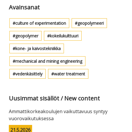
sivupalkki
Avainsanat
culture of experimentation
geopolymeeri
geopolymer
kokeilukulttuuri
kone- ja kaivostekniikka
mechanical and mining engineering
vedenkäsittely
water treatment
Uusimmat sisällöt / New content
Ammattikorkeakoulujen vaikuttavuus syntyy
vuorovaikutuksessa
21.5.2026