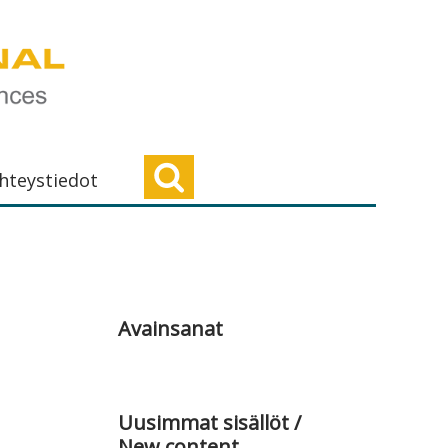
hteystiedot
Ensisijainen
sivupalkki
Avainsanat
Uusimmat sisällöt /
New content