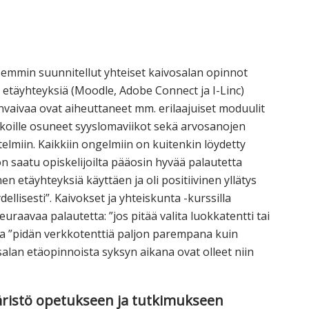
emmin suunnitellut yhteiset kaivosalan opinnot
 etäyhteyksiä (Moodle, Adobe Connect ja I-Linc)
vaivaa ovat aiheuttaneet mm. erilaajuiset moduulit
viikoille osuneet syyslomaviikot sekä arvosanojen
elmiin. Kaikkiin ongelmiin on kuitenkin löydetty
on saatu opiskelijoilta pääosin hyvää palautetta
en etäyhteyksiä käyttäen ja oli positiivinen yllätys
dellisesti”. Kaivokset ja yhteiskunta -kurssilla
seuraavaa palautetta: ”jos pitää valita luokkatentti tai
 ja ”pidän verkkotenttiä paljon parempana kuin
alan etäopinnoista syksyn aikana ovat olleet niin
äristö opetukseen ja tutkimukseen