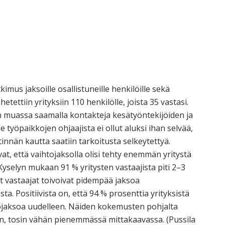
imus jaksoille osallistuneille henkilöille sekä
hetettiin yrityksiin 110 henkilölle, joista 35 vastasi.
 muassa saamalla kontakteja kesätyöntekijöiden ja
 työpaikkojen ohjaajista ei ollut aluksi ihan selvää,
tinnän kautta saatiin tarkoitusta selkeytettyä.
ivat, että vaihtojaksolla olisi tehty enemmän yritystä
Kyselyn mukaan 91 % yritysten vastaajista piti 2–3
 vastaajat toivoivat pidempää jaksoa
 Positiivista on, että 94 % prosenttia yrityksistä
tojaksoa uudelleen. Näiden kokemusten pohjalta
in, tosin vähän pienemmässä mittakaavassa. (Pussila