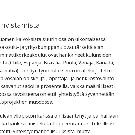
orkeakoulutusta
ta
esta
ahvistamista
eille.
a Suomen kaivoksista suurin osa on ulkomaisessa
koulu- ja yrityskumppanit ovat tärkeitä alan
 ammattikorkeakoulut ovat hankkineet kuluneiden
 (Chile, Espanja, Brasilia, Puola, Venäjä, Kanada,
 Namibia). Tehdyn työn tuloksena on allekirjoitettu
vosalan opiskelija-, opettaja- ja henkilöstövaihto
asvanut sadoilla prosenteilla, vaikka määrällisesti
tkossa tavoitteena on että, yhteistyötä syvennetään
musprojektien muodossa.
uleån yliopiston kanssa on lisääntynyt ja parhaillaan
sekä hankevalmisteluita. Lappeenrannan Teknillisen
usteltu yhteistyömahdollisuuksista, mutta