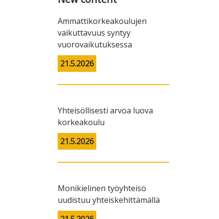
Ammattikorkeakoulujen
vaikuttavuus syntyy
vuorovaikutuksessa
21.5.2026
Yhteisöllisesti arvoa luova
korkeakoulu
21.5.2026
Monikielinen työyhteisö
uudistuu yhteiskehittämällä