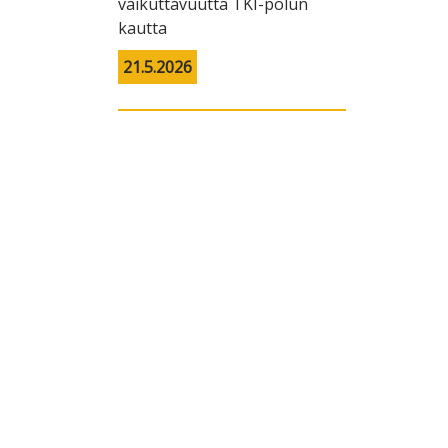
vaikuttavuutta TKI-polun
kautta
21.5.2026