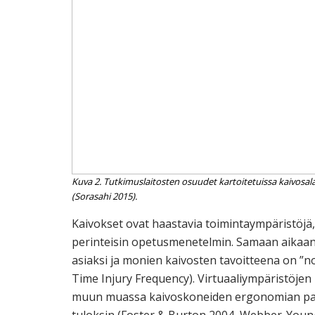
Kuva 2. Tutkimuslaitosten osuudet kartoitetuissa kaivosa
(Sorasahi 2015).
Kaivokset ovat haastavia toimintaympäristöjä, 
perinteisin opetusmenetelmin. Samaan aikaan
asiaksi ja monien kaivosten tavoitteena on ”no
Time Injury Frequency). Virtuaaliympäristöje
muun muassa kaivoskoneiden ergonomian para