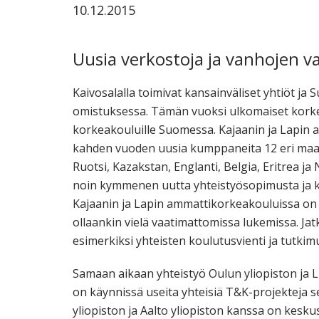
10.12.2015
ammattik
koskevas
tutkimuks
Uusia verkostoja ja vanhojen v
kaikille
kiinnostun
Kaivosalalla toimivat kansainväliset yhtiöt j
omistuksessa. Tämän vuoksi ulkomaiset korkea
korkeakouluille Suomessa. Kajaanin ja Lapin
kahden vuoden uusia kumppaneita 12 eri maasta
Ruotsi, Kazakstan, Englanti, Belgia, Eritrea ja
noin kymmenen uutta yhteistyösopimusta ja kai
Kajaanin ja Lapin ammattikorkeakouluissa on k
ollaankin vielä vaatimattomissa lukemissa. Ja
esimerkiksi yhteisten koulutusvienti ja tutki
Samaan aikaan yhteistyö Oulun yliopiston ja L
on käynnissä useita yhteisiä T&K-projekteja 
yliopiston ja Aalto yliopiston kanssa on kesk