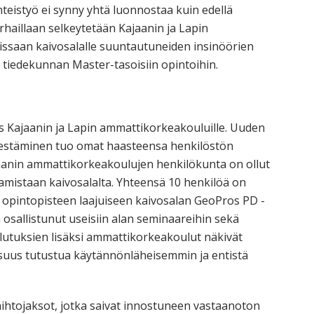
 yhteistyö ei synny yhtä luonnostaa kuin edellä
rhaillaan selkeytetään Kajaanin ja Lapin
issaan kaivosalalle suuntautuneiden insinöörien
 tiedekunnan Master-tasoisiin opintoihin.
s Kajaanin ja Lapin ammattikorkeakouluille. Uuden
rjestäminen tuo omat haasteensa henkilöstön
ajaanin ammattikorkeakoulujen henkilökunta on ollut
mistaan kaivosalalta. Yhteensä 10 henkilöä on
0 opintopisteen laajuiseen kaivosalan GeoPros PD -
osallistunut useisiin alan seminaareihin sekä
ulutuksien lisäksi ammattikorkeakoulut näkivät
lisuus tutustua käytännönläheisemmin ja entistä
vaihtojaksot, jotka saivat innostuneen vastaanoton