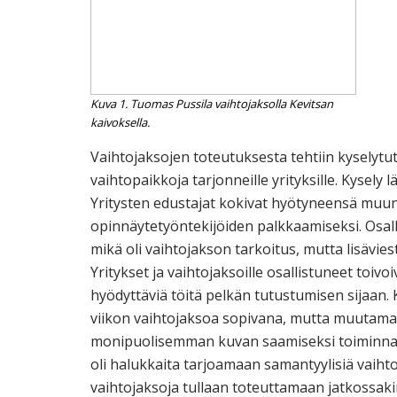
Kuva 1. Tuomas Pussila vaihtojaksolla Kevitsan
kaivoksella.
Vaihtojaksojen toteutuksesta tehtiin kyselytutk
vaihtopaikkoja tarjonneille yrityksille. Kysely lä
Yritysten edustajat kokivat hyötyneensä muun
opinnäytetyöntekijöiden palkkaamiseksi. Osalle
mikä oli vaihtojakson tarkoitus, mutta lisävies
Yritykset ja vaihtojaksoille osallistuneet toivo
hyödyttäviä töitä pelkän tutustumisen sijaan. 
viikon vaihtojaksoa sopivana, mutta muutamat
monipuolisemman kuvan saamiseksi toiminnasta.
oli halukkaita tarjoamaan samantyylisiä vaih
vaihtojaksoja tullaan toteuttamaan jatkossak