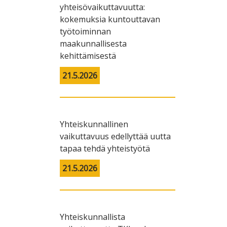
yhteisövaikuttavuutta:
kokemuksia kuntouttavan
työtoiminnan
maakunnallisesta
kehittämisestä
21.5.2026
Yhteiskunnallinen
vaikuttavuus edellyttää uutta
tapaa tehdä yhteistyötä
21.5.2026
Yhteiskunnallista