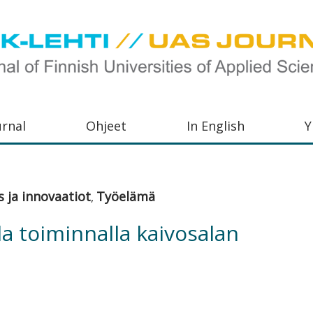
urnal
Ohjeet
In English
Y
orkeakoulujen
aisu,
 ja innovaatiot
Työelämä
,
orkeakoulujen
a toiminnalla kaivosalan
,
s-
otoiminnasta