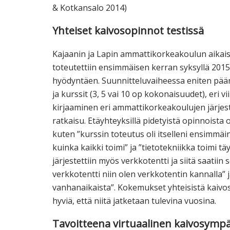
& Kotkansalo 2014)
Yhteiset kaivosopinnot testissä
Kajaanin ja Lapin ammattikorkeakoulun aikais
toteutettiin ensimmäisen kerran syksyllä 2015
hyödyntäen. Suunnitteluvaiheessa eniten pään
ja kurssit (3, 5 vai 10 op kokonaisuudet), eri 
kirjaaminen eri ammattikorkeakoulujen järjest
ratkaisu. Etäyhteyksillä pidetyistä opinnoista 
kuten ”kurssin toteutus oli itselleni ensimmäin
kuinka kaikki toimi” ja ”tietotekniikka toimi täy
järjestettiin myös verkkotentti ja siitä saatiin 
verkkotentti niin olen verkkotentin kannalla”
vanhanaikaista”. Kokemukset yhteisistä kaivos
hyviä, että niitä jatketaan tulevina vuosina.
Tavoitteena virtuaalinen kaivosymp