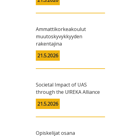
21.5.2026
Ammattikorkeakoulut
muutoskyvykkyyden
rakentajina
21.5.2026
Societal Impact of UAS
through the U!REKA Alliance
21.5.2026
Opiskelijat osana