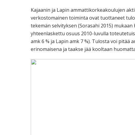
Kajaanin ja Lapin ammattikorkeakoulujen akt
verkostomainen toiminta ovat tuottaneet tulos
tekemän selvityksen (Sorasahi 2015) mukaan 
yhteenlaskettu osuus 2010-luvulla toteutetui
amk 6 % ja Lapin amk 7 %). Tulosta voi pitä
erinomaisena ja taakse jää kooltaan huomattav