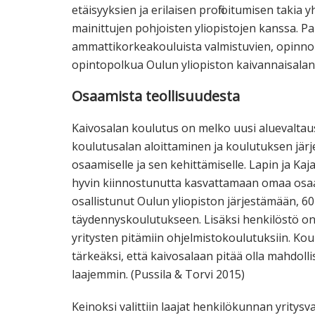
etäisyyksien ja erilaisen profiloitumisen takia
mainittujen pohjoisten yliopistojen kanssa. Pa
ammattikorkeakouluista valmistuvien, opinno
opintopolkua Oulun yliopiston kaivannaisalan
Osaamista teollisuudesta
Kaivosalan koulutus on melko uusi aluevaltau
koulutusalan aloittaminen ja koulutuksen jä
osaamiselle ja sen kehittämiselle. Lapin ja K
hyvin kiinnostunutta kasvattamaan omaa osaa
osallistunut Oulun yliopiston järjestämään, 6
täydennyskoulutukseen. Lisäksi henkilöstö on 
yritysten pitämiin ohjelmistokoulutuksiin. Ko
tärkeäksi, että kaivosalaan pitää olla mahdol
laajemmin. (Pussila & Torvi 2015)
Keinoksi valittiin laajat henkilökunnan yritys