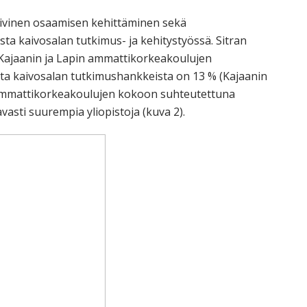
iivinen osaamisen kehittäminen sekä
ta kaivosalan tutkimus- ja kehitystyössä. Sitran
Kajaanin ja Lapin ammattikorkeakoulujen
sta kaivosalan tutkimushankkeista on 13 % (Kajaanin
ä ammattikorkeakoulujen kokoon suhteutettuna
asti suurempia yliopistoja (kuva 2).