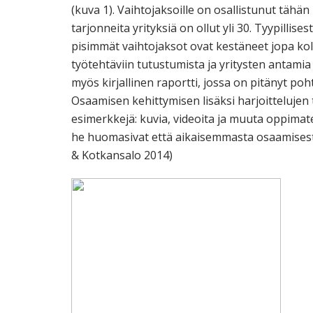
(kuva 1). Vaihtojaksoille on osallistunut täh
tarjonneita yrityksiä on ollut yli 30. Tyypillis
pisimmät vaihtojaksot ovat kestäneet jopa kol
työtehtäviin tutustumista ja yritysten antamia
myös kirjallinen raportti, jossa on pitänyt p
Osaamisen kehittymisen lisäksi harjoittelujen 
esimerkkejä: kuvia, videoita ja muuta oppimate
he huomasivat että aikaisemmasta osaamisest
& Kotkansalo 2014)