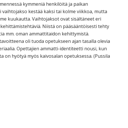
än mennessä kymmeniä henkilöitä ja paikan
esti vaihtojakso kestää kaksi tai kolme viikkoa, mutta
me kuukautta. Vaihtojaksot ovat sisältäneet eri
 kehittämistehtäviä. Niistä on pääsääntöisesti tehty
ohtia mm. oman ammattitaidon kehittymistä.
tavoitteena oli tuoda opetukseen ajan tasalla olevia
riaalia. Opettajien ammatti-identiteetti nousi, kun
a on hyötyä myös kaivosalan opetuksessa. (Pussila